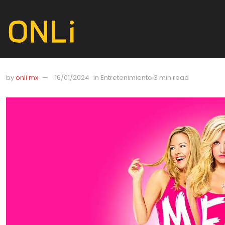
by
onli mx
16/01/2024
in
Entretenimiento
3 min read