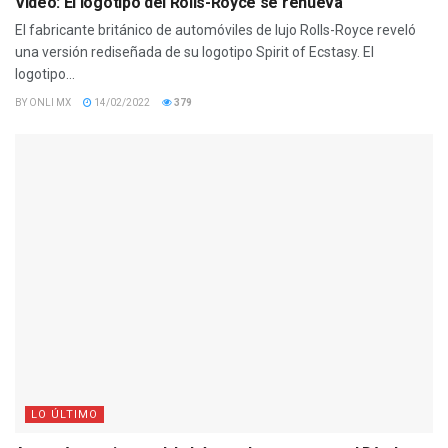
Video: El logotipo del Rolls-Royce se renueva
El fabricante británico de automóviles de lujo Rolls-Royce reveló
una versión rediseñada de su logotipo Spirit of Ecstasy. El
logotipo...
BY
ONLI MX
14/02/2022
379
LO ÚLTIMO