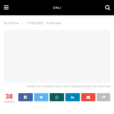
by
onli mx
17/02/2022
4 min read
Fairlife es la exitosa marca de la industria láctea de Coca-Cola
38
SHARES