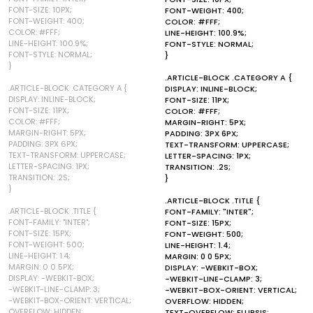
FONT-SIZE: 10PX;
FONT-WEIGHT: 400;
FONT-WEIGHT: 400;
COLOR: #FFF;
COLOR: #FFF;
LINE-HEIGHT: 100.9%;
LINE-HEIGHT: 100.9%;
FONT-STYLE: NORMAL;
FONT-STYLE: NORMAL;
}
}
.ARTICLE-BLOCK .CATEGORY A {
.ARTICLE-BLOCK .CATEGORY A {
DISPLAY: INLINE-BLOCK;
DISPLAY: INLINE-BLOCK;
FONT-SIZE: 11PX;
FONT-SIZE: 11PX;
COLOR: #FFF;
COLOR: #FFF;
MARGIN-RIGHT: 5PX;
MARGIN-RIGHT: 5PX;
PADDING: 3PX 6PX;
PADDING: 3PX 6PX;
TEXT-TRANSFORM: UPPERCASE;
TEXT-TRANSFORM: UPPERCASE;
LETTER-SPACING: 1PX;
LETTER-SPACING: 1PX;
TRANSITION: .2S;
TRANSITION: .2S;
}
}
.ARTICLE-BLOCK .TITLE {
.ARTICLE-BLOCK .TITLE {
FONT-FAMILY: "INTER";
FONT-FAMILY: "INTER";
FONT-SIZE: 15PX;
FONT-SIZE: 15PX;
FONT-WEIGHT: 500;
FONT-WEIGHT: 500;
LINE-HEIGHT: 1.4;
LINE-HEIGHT: 1.4;
MARGIN: 0 0 5PX;
MARGIN: 0 0 5PX;
DISPLAY: -WEBKIT-BOX;
DISPLAY: -WEBKIT-BOX;
-WEBKIT-LINE-CLAMP: 3;
-WEBKIT-LINE-CLAMP: 3;
-WEBKIT-BOX-ORIENT: VERTICAL;
-WEBKIT-BOX-ORIENT: VERTICAL;
OVERFLOW: HIDDEN;
OVERFLOW: HIDDEN;
TEXT-OVERFLOW: ELLIPSIS;