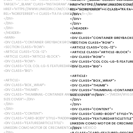
TARGET="_BLANK" CLASS="INSTAGRAM" ARIA-LABEL="INSTAGRAM" REL="NOREFERR
HREF="HTTPS://WWW.LINKEDIN.COM/
HREF="HTTPS://WWW.LINKEDIN.COM/COMPANY/ONLIMX/" TARGET="_BLANK" CLASS=
REL="NOREFERRER"><I CLASS="FA FA-
REL="NOREFERRER"><I CLASS="FA FA-LINKEDIN"></I></A>
</DIV>
</DIV>
</DIV>
</DIV>
</DIV>
</DIV>
</HEADER>
</HEADER>
<MAIN>
<MAIN>
<DIV CLASS="CONTAINER GREYBACK
<DIV CLASS="CONTAINER GREYBACKGROUND">
<SECTION CLASS="ROW">
<SECTION CLASS="ROW">
<ARTICLE CLASS="COL-12">
<ARTICLE CLASS="COL-12">
<ARTICLE CLASS="ARTICLE-BLOCK">
<ARTICLE CLASS="ARTICLE-BLOCK">
<DIV CLASS="ROW">
<DIV CLASS="ROW">
<DIV CLASS="COL COL-LG-5 FEATUR
<DIV CLASS="COL COL-LG-5 FEATUREDARTICLE">
<DIV CLASS="BIG">
<DIV CLASS="BIG">
<ARTICLE>
<ARTICLE>
<DIV CLASS="BOX_WRAP">
<DIV CLASS="BOX_WRAP">
<DIV CLASS="THUMB">
<DIV CLASS="THUMB">
<DIV CLASS="THUMBNAIL-CONTAINER
<DIV CLASS="THUMBNAIL-CONTAINER ANIMATE-LAZY"><IMG SRC="/MEDIA/WVLG1
SIZE:COVER"></DIV>
SIZE:COVER"></DIV>
</DIV>
</DIV>
</DIV>
</DIV>
<DIV CLASS="CONTENT">
<DIV CLASS="CONTENT">
<DIV CLASS="CARD-BODY" STYLE="P
<DIV CLASS="CARD-BODY" STYLE="PADDING:0PX">
<DIV CLASS="FEATUREDARTICLETITLE"
<DIV CLASS="FEATUREDARTICLETITLE">
LINKEDIN COMO MOTOR DE CRECIMIE
LINKEDIN COMO MOTOR DE CRECIMIENTO B2B EN MÉXICO
</DIV>
</DIV>
<P CLASS="CARD-FEATURED-DESCRIP