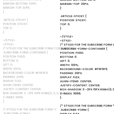
MARGIN-BOTTOM: 30PX;
MARGIN-TOP: 30PX;
MARGIN-TOP: 30PX;
}
}
.ARTICLE-STICKY {
.ARTICLE-STICKY {
POSITION: STICKY;
POSITION: STICKY;
TOP: 0;
TOP: 0;
}
}
</STYLE>
</STYLE>
<STYLE>
<STYLE>
/* STYLES FOR THE SUBSCRIBE FORM 
/* STYLES FOR THE SUBSCRIBE FORM CONTAINER */
.SUBSCRIBE-FORM-CONTAINER {
.SUBSCRIBE-FORM-CONTAINER {
POSITION: FIXED;
POSITION: FIXED;
BOTTOM: 0;
BOTTOM: 0;
LEFT: 0;
LEFT: 0;
WIDTH: 100%;
WIDTH: 100%;
BACKGROUND-COLOR: #F9F9F9;
BACKGROUND-COLOR: #F9F9F9;
PADDING: 20PX;
PADDING: 20PX;
DISPLAY: FLEX;
DISPLAY: FLEX;
ALIGN-ITEMS: CENTER;
ALIGN-ITEMS: CENTER;
JUSTIFY-CONTENT: CENTER;
JUSTIFY-CONTENT: CENTER;
BOX-SHADOW: 0 -2PX 10PX RGBA(0, 0, 0
BOX-SHADOW: 0 -2PX 10PX RGBA(0, 0, 0, 0.1);
Z-INDEX: 9999;
Z-INDEX: 9999;
}
}
/* STYLES FOR THE SUBSCRIBE FORM 
/* STYLES FOR THE SUBSCRIBE FORM */
.SUBSCRIBE-FORM {
.SUBSCRIBE-FORM {
DISPLAY: FLEX;