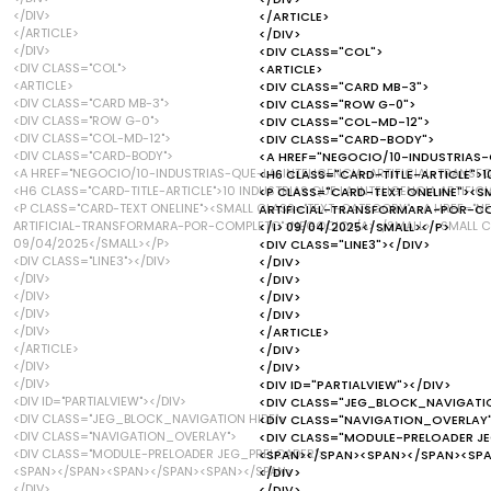
</DIV>
</ARTICLE>
</ARTICLE>
</DIV>
</DIV>
<DIV CLASS="COL">
<DIV CLASS="COL">
<ARTICLE>
<ARTICLE>
<DIV CLASS="CARD MB-3">
<DIV CLASS="CARD MB-3">
<DIV CLASS="ROW G-0">
<DIV CLASS="ROW G-0">
<DIV CLASS="COL-MD-12">
<DIV CLASS="COL-MD-12">
<DIV CLASS="CARD-BODY">
<DIV CLASS="CARD-BODY">
<A HREF="NEGOCIO/10-INDUSTRIAS
<A HREF="NEGOCIO/10-INDUSTRIAS-QUE-LA-INTELIGENCIA-ARTIFICIAL-TRANS
<H6 CLASS="CARD-TITLE-ARTICLE">1
<H6 CLASS="CARD-TITLE-ARTICLE">10 INDUSTRIAS QUE LA INTELIGENCIA ARTIF
<P CLASS="CARD-TEXT ONELINE"><S
<P CLASS="CARD-TEXT ONELINE"><SMALL CLASS="TEXT-CATEGORY"><A HREF="N
ARTIFICIAL-TRANSFORMARA-POR-CO
ARTIFICIAL-TRANSFORMARA-POR-COMPLETO">NEGOCIO</A></SMALL> <SMALL CLA
</I> 09/04/2025</SMALL></P>
09/04/2025</SMALL></P>
<DIV CLASS="LINE3"></DIV>
<DIV CLASS="LINE3"></DIV>
</DIV>
</DIV>
</DIV>
</DIV>
</DIV>
</DIV>
</DIV>
</DIV>
</ARTICLE>
</ARTICLE>
</DIV>
</DIV>
</DIV>
</DIV>
<DIV ID="PARTIALVIEW"></DIV>
<DIV ID="PARTIALVIEW"></DIV>
<DIV CLASS="JEG_BLOCK_NAVIGATIO
<DIV CLASS="JEG_BLOCK_NAVIGATION HIDE">
<DIV CLASS="NAVIGATION_OVERLAY
<DIV CLASS="NAVIGATION_OVERLAY">
<DIV CLASS="MODULE-PRELOADER J
<DIV CLASS="MODULE-PRELOADER JEG_PRELOADER">
<SPAN></SPAN><SPAN></SPAN><SP
<SPAN></SPAN><SPAN></SPAN><SPAN></SPAN>
</DIV>
</DIV>
</DIV>