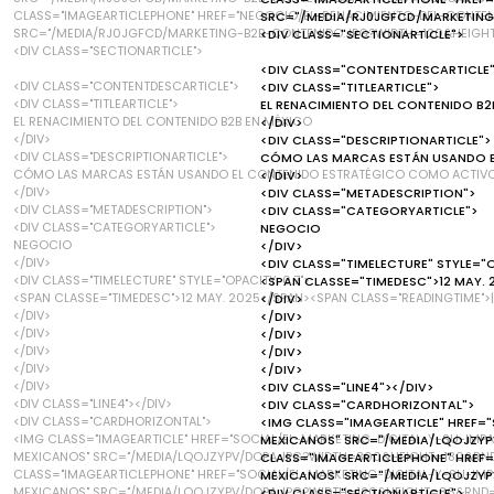
CLASS="IMAGEARTICLEPHONE" HREF="NEGOCIO/EL-RENACIMIENTO-DEL-CONTE
SRC="/MEDIA/RJ0JGFCD/MARKETING
SRC="/MEDIA/RJ0JGFCD/MARKETING-B2B-CONTENIDO.JPG?WIDTH=120&HEIGH
<DIV CLASS="SECTIONARTICLE">
<DIV CLASS="SECTIONARTICLE">
<DIV CLASS="CONTENTDESCARTICLE
<DIV CLASS="CONTENTDESCARTICLE">
<DIV CLASS="TITLEARTICLE">
<DIV CLASS="TITLEARTICLE">
EL RENACIMIENTO DEL CONTENIDO B2
EL RENACIMIENTO DEL CONTENIDO B2B EN MÉXICO
</DIV>
</DIV>
<DIV CLASS="DESCRIPTIONARTICLE">
<DIV CLASS="DESCRIPTIONARTICLE">
CÓMO LAS MARCAS ESTÁN USANDO E
CÓMO LAS MARCAS ESTÁN USANDO EL CONTENIDO ESTRATÉGICO COMO ACTIVO 
</DIV>
</DIV>
<DIV CLASS="METADESCRIPTION">
<DIV CLASS="METADESCRIPTION">
<DIV CLASS="CATEGORYARTICLE">
<DIV CLASS="CATEGORYARTICLE">
NEGOCIO
NEGOCIO
</DIV>
</DIV>
<DIV CLASS="TIMELECTURE" STYLE="O
<DIV CLASS="TIMELECTURE" STYLE="OPACITY: 0.7">
<SPAN CLASSE="TIMEDESC">12 MAY. 
<SPAN CLASSE="TIMEDESC">12 MAY. 2025</SPAN><SPAN CLASS="READINGTIME">|
</DIV>
</DIV>
</DIV>
</DIV>
</DIV>
</DIV>
</DIV>
</DIV>
</DIV>
</DIV>
<DIV CLASS="LINE4"></DIV>
<DIV CLASS="LINE4"></DIV>
<DIV CLASS="CARDHORIZONTAL">
<DIV CLASS="CARDHORIZONTAL">
<IMG CLASS="IMAGEARTICLE" HREF=
<IMG CLASS="IMAGEARTICLE" HREF="SOCIAL/EL-MARKETING-DIGITAL-Y-SU-IM
MEXICANOS" SRC="/MEDIA/LQOJZYP
MEXICANOS" SRC="/MEDIA/LQOJZYPV/DOPA.JPG?WIDTH=300&HEIGHT=180&RN
CLASS="IMAGEARTICLEPHONE" HREF
CLASS="IMAGEARTICLEPHONE" HREF="SOCIAL/EL-MARKETING-DIGITAL-Y-SU-IM
MEXICANOS" SRC="/MEDIA/LQOJZYP
MEXICANOS" SRC="/MEDIA/LQOJZYPV/DOPA.JPG?WIDTH=120&HEIGHT=86&RND
<DIV CLASS="SECTIONARTICLE">