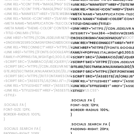
<LINK REL="ICON" TYPE="IMAGE/PNG" SIZES="32X32" HREF="/FAVICON-32X32.PN
<LINK REL="MANIFEST" HREF="/SITE.
<LINK REL="ICON" TYPE="IMAGE/PNG" SIZES="16X16" HREF="/FAVICON-16X16.PNG
<LINK REL="MASK-ICON" HREF="/SA
<LINK REL="MANIFEST" HREF="/SITE.WEBMANIFEST">
<META NAME="MSAPPLICATION-TIL
<LINK REL="MASK-ICON" HREF="/SAFARI-PINNED-TAB.SVG" COLOR="#5BBAD5">
<META NAME="THEME-COLOR" CONT
<META NAME="MSAPPLICATION-TILECOLOR" CONTENT="#DA532C">
<TITLE>ONLI.MX</TITLE>
<META NAME="THEME-COLOR" CONTENT="#FFFFFF">
<LINK HREF="HTTPS://CDN.JSDELIVR
<TITLE>ONLI.MX</TITLE>
INTEGRITY="SHA384-+0N0XVW2ES
<LINK HREF="HTTPS://CDN.JSDELIVR.NET/NPM/BOOTSTRAP@5.0.1/DIST/CSS/BOOTS
CROSSORIGIN="ANONYMOUS">
+0N0XVW2ESR5OOMGNYDNHZABDSOXXCVSN1TPPRVMTNDBIYZCXYBOOL7+AMVY
<LINK REL="PRECONNECT" HREF="HT
<LINK REL="PRECONNECT" HREF="HTTPS://FONTS.GSTATIC.COM">
<LINK HREF="HTTPS://FONTS.GOOGL
<LINK HREF="HTTPS://FONTS.GOOGLEAPIS.COM/CSS2?
FAMILY=POPPINS:ITAL,WGHT@0,300;0,4
FAMILY=POPPINS:ITAL,WGHT@0,300;0,400;0,500;0,600;0,700;1,100&DISPLAY=S
<SCRIPT SRC="/UMBRACO/LIB/JQUER
<SCRIPT SRC="/UMBRACO/LIB/JQUERY/JQUERY.MIN.JS"></SCRIPT>
<SCRIPT SRC="HTTPS://CDN.JSDELI
<SCRIPT SRC="HTTPS://CDN.JSDELIVR.NET/NPM/BOOTSTRAP@5.0.1/DIST/JS/BOOTS
GTEJRD/SECTMISKJKNUAAKMOLD0//
GTEJRD/SECTMISKJKNUAAKMOLD0//ELJ19SMOZUHV6Z3IEHDS+3ULB9BN9PLX0X4
<SCRIPT SRC="HTTPS://KIT.FONTA
<SCRIPT SRC="HTTPS://KIT.FONTAWESOME.COM/E176B64CEF.JS" CROSSORIGIN
<SCRIPT SRC="/ASSESTS/JS/ONLI.JS
<SCRIPT SRC="/ASSESTS/JS/ONLI.JS"></SCRIPT>
<LINK REL="STYLESHEET" HREF="/ASS
<LINK REL="STYLESHEET" HREF="/ASSESTS/CSS/STYLES.MIN.CSS">
<LINK REL="STYLESHEET" HREF="/ASS
<LINK REL="STYLESHEET" HREF="/ASSESTS/CSS/STYLS.CSS">
<STYLE>
<STYLE>
.SOCIALS .FA {
.SOCIALS .FA {
FONT-SIZE: 12PX;
FONT-SIZE: 12PX;
BORDER-RADIUS: 100%;
BORDER-RADIUS: 100%;
}
}
.SOCIALS .SEARCH .FA {
.SOCIALS .SEARCH .FA {
PADDING-RIGHT: 20PX;
PADDING-RIGHT: 20PX;
}