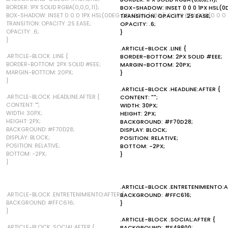
BORDER: 1PX SOLID RGBA(0,0,0,.11);
BOX-SHADOW: INSET 0 0 0 1PX HSL(0DE
BOX-SHADOW: INSET 0 0 0 1PX HSL(0DEG 0% 100% / 10%), 0 2PX 6PX RGB(0 0 0 
TRANSITION: OPACITY .2S EASE;
TRANSITION: OPACITY .2S EASE;
OPACITY: .6;
OPACITY: .6;
}
}
.ARTICLE-BLOCK .LINE {
.ARTICLE-BLOCK .LINE {
BORDER-BOTTOM: 2PX SOLID #EEE;
BORDER-BOTTOM: 2PX SOLID #EEE;
MARGIN-BOTTOM: 20PX;
MARGIN-BOTTOM: 20PX;
}
}
.ARTICLE-BLOCK .HEADLINE:AFTER {
.ARTICLE-BLOCK .HEADLINE:AFTER {
CONTENT: "";
CONTENT: "";
WIDTH: 30PX;
WIDTH: 30PX;
HEIGHT: 2PX;
HEIGHT: 2PX;
BACKGROUND: #F70D28;
BACKGROUND: #F70D28;
DISPLAY: BLOCK;
DISPLAY: BLOCK;
POSITION: RELATIVE;
POSITION: RELATIVE;
BOTTOM: -2PX;
BOTTOM: -2PX;
}
}
.ARTICLE-BLOCK .ENTRETENIMIENTO:A
.ARTICLE-BLOCK .ENTRETENIMIENTO:AFTER {
BACKGROUND: #FFC616;
BACKGROUND: #FFC616;
}
}
.ARTICLE-BLOCK .SOCIAL:AFTER {
.ARTICLE-BLOCK .SOCIAL:AFTER {
BACKGROUND: #F49800;