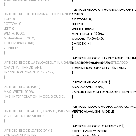
}
.ARTICLE-BLOCK .THUMBNAIL-CONTAI
.ARTICLE-BLOCK .THUMBNAIL-CONTAINER > IMG {
TOP: 0;
TOP: 0;
BOTTOM: 0;
BOTTOM: 0;
LEFT: 0;
LEFT: 0;
WIDTH: 100%;
WIDTH: 100%;
MIN-HEIGHT: 100%;
MIN-HEIGHT: 100%;
COLOR: #A0A0A0;
COLOR: #A0A0A0;
Z-INDEX: -1;
Z-INDEX: -1;
}
}
.ARTICLE-BLOCK .LAZYLOADED, .THU
.ARTICLE-BLOCK .LAZYLOADED, .THUMBNAIL-BACKGROUND > DIV.LAZYLOADED {
OPACITY: 1 !IMPORTANT;
OPACITY: 1 !IMPORTANT;
TRANSITION: OPACITY .4S EASE;
TRANSITION: OPACITY .4S EASE;
}
}
.ARTICLE-BLOCK IMG {
.ARTICLE-BLOCK IMG {
MAX-WIDTH: 100%;
MAX-WIDTH: 100%;
-MS-INTERPOLATION-MODE: BICUBIC
-MS-INTERPOLATION-MODE: BICUBIC;
}
}
.ARTICLE-BLOCK AUDIO, CANVAS, IMG
.ARTICLE-BLOCK AUDIO, CANVAS, IMG, VIDEO {
VERTICAL-ALIGN: MIDDLE;
VERTICAL-ALIGN: MIDDLE;
}
}
.ARTICLE-BLOCK .CATEGORY {
.ARTICLE-BLOCK .CATEGORY {
FONT-FAMILY: INTER;
FONT-FAMILY: INTER;
FONT-SIZE: 10PX;