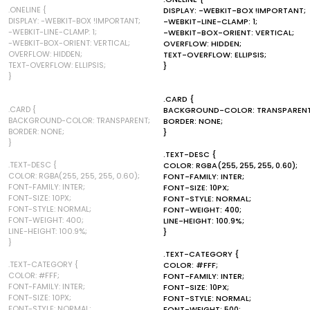
.ONELINE {
DISPLAY: -WEBKIT-BOX !IMPORTANT;
DISPLAY: -WEBKIT-BOX !IMPORTANT;
-WEBKIT-LINE-CLAMP: 1;
-WEBKIT-LINE-CLAMP: 1;
-WEBKIT-BOX-ORIENT: VERTICAL;
-WEBKIT-BOX-ORIENT: VERTICAL;
OVERFLOW: HIDDEN;
OVERFLOW: HIDDEN;
TEXT-OVERFLOW: ELLIPSIS;
TEXT-OVERFLOW: ELLIPSIS;
}
}
.CARD {
.CARD {
BACKGROUND-COLOR: TRANSPARENT
BACKGROUND-COLOR: TRANSPARENT;
BORDER: NONE;
BORDER: NONE;
}
}
.TEXT-DESC {
.TEXT-DESC {
COLOR: RGBA(255, 255, 255, 0.60);
COLOR: RGBA(255, 255, 255, 0.60);
FONT-FAMILY: INTER;
FONT-FAMILY: INTER;
FONT-SIZE: 10PX;
FONT-SIZE: 10PX;
FONT-STYLE: NORMAL;
FONT-STYLE: NORMAL;
FONT-WEIGHT: 400;
FONT-WEIGHT: 400;
LINE-HEIGHT: 100.9%;
LINE-HEIGHT: 100.9%;
}
}
.TEXT-CATEGORY {
.TEXT-CATEGORY {
COLOR: #FFF;
COLOR: #FFF;
FONT-FAMILY: INTER;
FONT-FAMILY: INTER;
FONT-SIZE: 10PX;
FONT-SIZE: 10PX;
FONT-STYLE: NORMAL;
FONT-STYLE: NORMAL;
FONT-WEIGHT: 500;