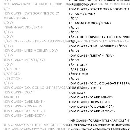
<P CLASS="CARD-FEATURED-DESCRIPTION">LA RED PROFESIONAL SE CONSOLIDA 
INFLUENCIA.</P>
</P>
<DIV CLASS="CATEGORY NEGOCIO">
<DIV CLASS="CATEGORY NEGOCIO">
<SPAN></SPAN>
<SPAN></SPAN>
</DIV>
</DIV>
<SPAN>NEGOCIO</SPAN>
<SPAN>NEGOCIO</SPAN>
</DIV>
</DIV>
</DIV>
</DIV>
</ARTICLE> <SPAN STYLE="FLOAT:RI
</ARTICLE> <SPAN STYLE="FLOAT:RIGHT;PADDING-RIGHT:25PX"><I CLASS="FA FA
</DIV>
</DIV>
<DIV CLASS="LINE3 MOBIILE"></DIV>
<DIV CLASS="LINE3 MOBIILE"></DIV>
</DIV>
</DIV>
<DIV CLASS="META"></DIV>
<DIV CLASS="META"></DIV>
</DIV>
</DIV>
</ARTICLE>
</ARTICLE>
</ARTICLE>
</ARTICLE>
</SECTION>
</SECTION>
</DIV>
</DIV>
<DIV CLASS="COL COL-LG-3 FIRSTPA
<DIV CLASS="COL COL-LG-3 FIRSTPAGEAERTICLES">
<DIV CLASS="COL">
<DIV CLASS="COL">
<ARTICLE>
<ARTICLE>
<DIV CLASS="CARD MB-3">
<DIV CLASS="CARD MB-3">
<DIV CLASS="ROW G-0">
<DIV CLASS="ROW G-0">
<DIV CLASS="COL-MD-12">
<DIV CLASS="COL-MD-12">
<DIV CLASS="CARD-BODY">
<DIV CLASS="CARD-BODY">
<H6 CLASS="CARD-TITLE-ARTICLE">T
<H6 CLASS="CARD-TITLE-ARTICLE">TRANSFORMACIÓN DIGITAL INCLUSIVA: PYMES
<P CLASS="CARD-TEXT ONELINE"><S
<P CLASS="CARD-TEXT ONELINE"><SMALL CLASS="TEXT-CATEGORY">STARTUPS</S
FA-CLOCK-O"></I> 12/05/2025</SM