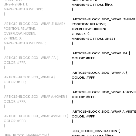
LINE-HEIGHT: 1;
MARGIN-BOTTOM: 10PX;
MARGIN-BOTTOM: 10PX;
}
}
.ARTICLE-BLOCK .BOX_WRAP .THUMB
.ARTICLE-BLOCK .BOX_WRAP .THUMB {
POSITION: RELATIVE;
POSITION: RELATIVE;
OVERFLOW: HIDDEN;
OVERFLOW: HIDDEN;
Z-INDEX: 0;
Z-INDEX: 0;
MARGIN-BOTTOM: UNSET;
MARGIN-BOTTOM: UNSET;
}
}
.ARTICLE-BLOCK .BOX_WRAP .FA {
.ARTICLE-BLOCK .BOX_WRAP .FA {
COLOR: #FFF;
COLOR: #FFF;
}
}
.ARTICLE-BLOCK .BOX_WRAP A {
.ARTICLE-BLOCK .BOX_WRAP A {
COLOR: #FFF;
COLOR: #FFF;
}
}
.ARTICLE-BLOCK .BOX_WRAP A:HOVE
.ARTICLE-BLOCK .BOX_WRAP A:HOVER {
COLOR: #FFF;
COLOR: #FFF;
}
}
.ARTICLE-BLOCK .BOX_WRAP A:VISITE
.ARTICLE-BLOCK .BOX_WRAP A:VISITED {
COLOR: #FFF;
COLOR: #FFF;
}
}
.JEG_BLOCK_NAVIGATION {
.JEG_BLOCK_NAVIGATION {
MARGIN-BOTTOM: 30PX;