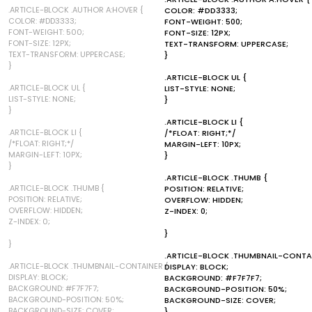
.ARTICLE-BLOCK .AUTHOR A:HOVER {
COLOR: #DD3333;
COLOR: #DD3333;
FONT-WEIGHT: 500;
FONT-WEIGHT: 500;
FONT-SIZE: 12PX;
FONT-SIZE: 12PX;
TEXT-TRANSFORM: UPPERCASE;
TEXT-TRANSFORM: UPPERCASE;
}
}
.ARTICLE-BLOCK UL {
.ARTICLE-BLOCK UL {
LIST-STYLE: NONE;
LIST-STYLE: NONE;
}
}
.ARTICLE-BLOCK LI {
.ARTICLE-BLOCK LI {
/*FLOAT: RIGHT;*/
/*FLOAT: RIGHT;*/
MARGIN-LEFT: 10PX;
MARGIN-LEFT: 10PX;
}
}
.ARTICLE-BLOCK .THUMB {
.ARTICLE-BLOCK .THUMB {
POSITION: RELATIVE;
POSITION: RELATIVE;
OVERFLOW: HIDDEN;
OVERFLOW: HIDDEN;
Z-INDEX: 0;
Z-INDEX: 0;
}
}
.ARTICLE-BLOCK .THUMBNAIL-CONTAI
.ARTICLE-BLOCK .THUMBNAIL-CONTAINER {
DISPLAY: BLOCK;
DISPLAY: BLOCK;
BACKGROUND: #F7F7F7;
BACKGROUND: #F7F7F7;
BACKGROUND-POSITION: 50%;
BACKGROUND-POSITION: 50%;
BACKGROUND-SIZE: COVER;
BACKGROUND-SIZE: COVER;
}