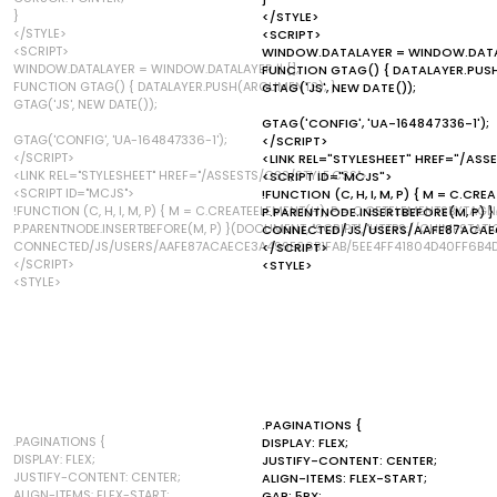
}
</STYLE>
</STYLE>
<SCRIPT>
<SCRIPT>
WINDOW.DATALAYER = WINDOW.DATALA
WINDOW.DATALAYER = WINDOW.DATALAYER || [];
FUNCTION GTAG() { DATALAYER.PUS
FUNCTION GTAG() { DATALAYER.PUSH(ARGUMENTS); }
GTAG('JS', NEW DATE());
GTAG('JS', NEW DATE());
GTAG('CONFIG', 'UA-164847336-1');
GTAG('CONFIG', 'UA-164847336-1');
</SCRIPT>
</SCRIPT>
<LINK REL="STYLESHEET" HREF="/ASS
<LINK REL="STYLESHEET" HREF="/ASSESTS/CSS/STYLE.CSS">
<SCRIPT ID="MCJS">
<SCRIPT ID="MCJS">
!FUNCTION (C, H, I, M, P) { M = C.C
!FUNCTION (C, H, I, M, P) { M = C.CREATEELEMENT(H), P = C.GETELEMENTSBYTAGNA
P.PARENTNODE.INSERTBEFORE(M, P) 
P.PARENTNODE.INSERTBEFORE(M, P) }(DOCUMENT, "SCRIPT", "HTTPS://CHIMPSTA
CONNECTED/JS/USERS/AAFE87ACAEC
CONNECTED/JS/USERS/AAFE87ACAECE3A499E06B1FAB/5EE4FF41804D40FF6B4D
</SCRIPT>
</SCRIPT>
<STYLE>
<STYLE>
.PAGINATIONS {
.PAGINATIONS {
DISPLAY: FLEX;
DISPLAY: FLEX;
JUSTIFY-CONTENT: CENTER;
JUSTIFY-CONTENT: CENTER;
ALIGN-ITEMS: FLEX-START;
ALIGN-ITEMS: FLEX-START;
GAP: 5PX;