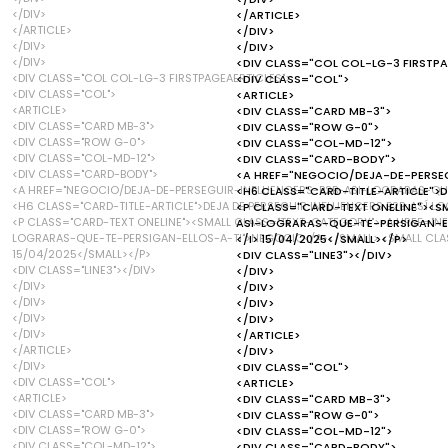
</DIV>
</ARTICLE>
</ARTICLE>
</DIV>
</DIV>
</DIV>
</DIV>
<DIV CLASS="COL COL-LG-3 FIRSTPA
<DIV CLASS="COL COL-LG-3 FIRSTPAGEAERTICLES">
<DIV CLASS="COL">
<DIV CLASS="COL">
<ARTICLE>
<ARTICLE>
<DIV CLASS="CARD MB-3">
<DIV CLASS="CARD MB-3">
<DIV CLASS="ROW G-0">
<DIV CLASS="ROW G-0">
<DIV CLASS="COL-MD-12">
<DIV CLASS="COL-MD-12">
<DIV CLASS="CARD-BODY">
<DIV CLASS="CARD-BODY">
<A HREF="NEGOCIO/DEJA-DE-PERSE
<A HREF="NEGOCIO/DEJA-DE-PERSEGUIR-INFLUENCERS-B2B-ASI-LOGRARAS-QUE
<H6 CLASS="CARD-TITLE-ARTICLE">DE
<H6 CLASS="CARD-TITLE-ARTICLE">DEJA DE PERSEGUIR INFLUENCERS B2B: ASÍ LO
<P CLASS="CARD-TEXT ONELINE"><S
<P CLASS="CARD-TEXT ONELINE"><SMALL CLASS="TEXT-CATEGORY"><A HREF="N
ASI-LOGRARAS-QUE-TE-PERSIGAN-EL
LOGRARAS-QUE-TE-PERSIGAN-ELLOS-A-TI">NEGOCIO</A></SMALL> <SMALL CLASS
</I> 15/04/2025</SMALL></P>
15/04/2025</SMALL></P>
<DIV CLASS="LINE3"></DIV>
<DIV CLASS="LINE3"></DIV>
</DIV>
</DIV>
</DIV>
</DIV>
</DIV>
</DIV>
</DIV>
</DIV>
</ARTICLE>
</ARTICLE>
</DIV>
</DIV>
<DIV CLASS="COL">
<DIV CLASS="COL">
<ARTICLE>
<ARTICLE>
<DIV CLASS="CARD MB-3">
<DIV CLASS="CARD MB-3">
<DIV CLASS="ROW G-0">
<DIV CLASS="ROW G-0">
<DIV CLASS="COL-MD-12">
<DIV CLASS="COL-MD-12">
<DIV CLASS="CARD-BODY">