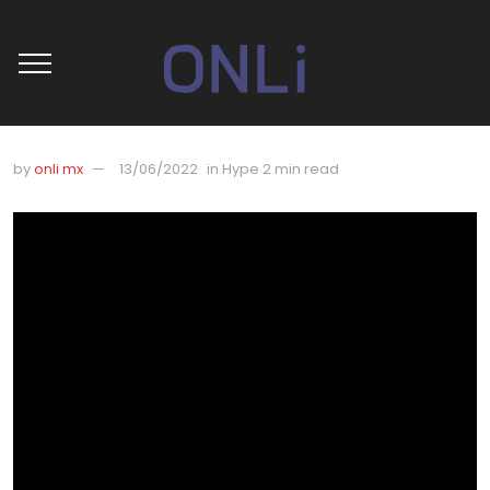
by
onli mx
13/06/2022
in
Hype
2 min read