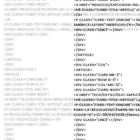
<DIV CLASS="CARD-BODY">
<A HREF="NEGOCIO/EXPLOSION-DEL
<A HREF="NEGOCIO/EXPLOSION-DEL-E-COMMERCE-EN-AMERICA-LATINA">
<H6 CLASS="CARD-TITLE-ARTICLE">E
<H6 CLASS="CARD-TITLE-ARTICLE">EXPLOSIÓN DEL E-COMMERCE EN AMÉRICA LA
</A>
</A>
<P CLASS="CARD-TEXT ONELINE"><
<P CLASS="CARD-TEXT ONELINE"><SMALL CLASS="TEXT-CATEGORY"><A HREF=
AMERICA-LATINA">NEGOCIO</A></SM
LATINA">NEGOCIO</A></SMALL> <SMALL CLASS="TEXT-DESC">- <I CLASS="FA FA
<DIV CLASS="LINE3"></DIV>
<DIV CLASS="LINE3"></DIV>
</DIV>
</DIV>
</DIV>
</DIV>
</DIV>
</DIV>
</DIV>
</DIV>
</ARTICLE>
</ARTICLE>
</DIV>
</DIV>
<DIV CLASS="COL">
<DIV CLASS="COL">
<ARTICLE>
<ARTICLE>
<DIV CLASS="CARD MB-3">
<DIV CLASS="CARD MB-3">
<DIV CLASS="ROW G-0">
<DIV CLASS="ROW G-0">
<DIV CLASS="COL-MD-12">
<DIV CLASS="COL-MD-12">
<DIV CLASS="CARD-BODY">
<DIV CLASS="CARD-BODY">
<A HREF="TECH/EST%C3%A1-AM%C3%
<A HREF="TECH/EST%C3%A1-AM%C3%A9RICA-LATINA-LISTA-PARA-LA-REVOLUCI%
<H6 CLASS="CARD-TITLE-ARTICLE">¿E
<H6 CLASS="CARD-TITLE-ARTICLE">¿ESTÁ AMÉRICA LATINA LISTA PARA LA REVOLU
<P CLASS="CARD-TEXT ONELINE"><
<P CLASS="CARD-TEXT ONELINE"><SMALL CLASS="TEXT-CATEGORY"><A HREF="
PARA-LA-REVOLUCI%C3%B3N-DE-LA-I
LA-REVOLUCI%C3%B3N-DE-LA-INTELIGENCIA-ARTIFICIAL">TECH</A></SMALL> <S
CLOCK-O"></I> 09/04/2025</SMALL
O"></I> 09/04/2025</SMALL></P>
<DIV CLASS="LINE3"></DIV>
<DIV CLASS="LINE3"></DIV>
</DIV>
</DIV>
</DIV>
</DIV>
</DIV>
</DIV>
</DIV>