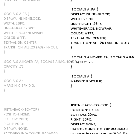
}
.SOCIALS A .FA {
.SOCIALS A .FA {
DISPLAY: INLINE-BLOCK;
DISPLAY: INLINE-BLOCK;
WIDTH: 26PX;
WIDTH: 26PX;
LINE-HEIGHT: 26PX;
LINE-HEIGHT: 26PX;
WHITE-SPACE: NOWRAP;
WHITE-SPACE: NOWRAP;
COLOR: #FFF;
COLOR: #FFF;
TEXT-ALIGN: CENTER;
TEXT-ALIGN: CENTER;
TRANSITION: ALL .2S EASE-IN-OUT;
TRANSITION: ALL .2S EASE-IN-OUT;
}
}
.SOCIALS A:HOVER .FA, .SOCIALS A I
.SOCIALS A:HOVER .FA, .SOCIALS A IMG:HOVER {
OPACITY: .75;
OPACITY: .75;
}
}
.SOCIALS A {
.SOCIALS A {
MARGIN: 0 5PX 0 0;
MARGIN: 0 5PX 0 0;
}
}
#BTN-BACK-TO-TOP {
#BTN-BACK-TO-TOP {
POSITION: FIXED;
POSITION: FIXED;
BOTTOM: 20PX;
BOTTOM: 20PX;
RIGHT: 20PX;
RIGHT: 20PX;
DISPLAY: NONE;
DISPLAY: NONE;
BACKGROUND-COLOR: #A0A0A0;
BACKGROUND-COLOR: #A0A0A0;
BORDER: 1PX SOLID RGBA(0,0,0,.11);