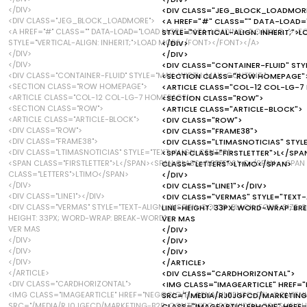
</DIV>
<DIV CLASS="JEG_BLOCK_LOADMOR
<DIV CLASS="JEG_BLOCK_LOADMORE">
<A HREF="#" CLASS="" DATA-LOAD="
<A HREF="#" CLASS="" DATA-LOAD="LOAD MORE" DATA-LOADING="LOADING..."><FO
STYLE="VERTICAL-ALIGN: INHERIT;"
STYLE="VERTICAL-ALIGN: INHERIT;">LOAD MORE</FONT></FONT></A>
</DIV>
</DIV>
</DIV>
</DIV>
<DIV CLASS="CONTAINER-FLUID" ST
<DIV CLASS="CONTAINER-FLUID" STYLE="MAX-WIDTH: MAX-CONTENT;">
<SECTION CLASS="ROW HOMEPAGE"
<SECTION CLASS="ROW HOMEPAGE">
<ARTICLE CLASS="COL-12 COL-LG-7
<ARTICLE CLASS="COL-12 COL-LG-7 HOMEPAGE">
<SECTION CLASS="ROW">
<SECTION CLASS="ROW">
<ARTICLE CLASS="ARTICLE-BLOCK">
<ARTICLE CLASS="ARTICLE-BLOCK">
<DIV CLASS="ROW">
<DIV CLASS="ROW">
<DIV CLASS="FRAME38">
<DIV CLASS="FRAME38">
<DIV CLASS="LTIMASNOTICIAS" STYLE
<DIV CLASS="LTIMASNOTICIAS" STYLE="TEXT-ALIGN: CENTER">
<SPAN CLASS="FIRSTLETTER">L</SP
<SPAN CLASS="FIRSTLETTER">L</SPAN><SPAN CLASS="LETTERS">O</SPAN> <SPAN
CLASS="LETTERS">LTIMO</SPAN>
CLASS="LETTERS">LTIMO</SPAN>
</DIV>
</DIV>
<DIV CLASS="LINE1"></DIV>
<DIV CLASS="LINE1"></DIV>
<DIV CLASS="VERMAS" STYLE="TEXT-A
<DIV CLASS="VERMAS" STYLE="TEXT-ALIGN: JUSTIFY; COLOR: BLACK; FONT-SIZE: 
LINE-HEIGHT: 33PX; WORD-WRAP: B
HEIGHT: 33PX; WORD-WRAP: BREAK-WORD">
VER MAS
VER MAS
</DIV>
</DIV>
</DIV>
</DIV>
</DIV>
</DIV>
</ARTICLE>
</ARTICLE>
<DIV CLASS="CARDHORIZONTAL">
<DIV CLASS="CARDHORIZONTAL">
<IMG CLASS="IMAGEARTICLE" HREF
<IMG CLASS="IMAGEARTICLE" HREF="NEGOCIO/EL-RENACIMIENTO-DEL-CONTEN
SRC="/MEDIA/RJ0JGFCD/MARKETING
SRC="/MEDIA/RJ0JGFCD/MARKETING-B2B-CONTENIDO.JPG?WIDTH=300&HEIGH
CLASS="IMAGEARTICLEPHONE" HREF