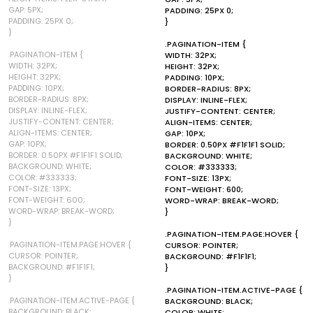
GAP: 5PX;
PADDING: 25PX 0;
PADDING: 25PX 0;
}
}
.PAGINATION-ITEM {
.PAGINATION-ITEM {
WIDTH: 32PX;
WIDTH: 32PX;
HEIGHT: 32PX;
HEIGHT: 32PX;
PADDING: 10PX;
PADDING: 10PX;
BORDER-RADIUS: 8PX;
BORDER-RADIUS: 8PX;
DISPLAY: INLINE-FLEX;
DISPLAY: INLINE-FLEX;
JUSTIFY-CONTENT: CENTER;
JUSTIFY-CONTENT: CENTER;
ALIGN-ITEMS: CENTER;
ALIGN-ITEMS: CENTER;
GAP: 10PX;
GAP: 10PX;
BORDER: 0.50PX #F1F1F1 SOLID;
BORDER: 0.50PX #F1F1F1 SOLID;
BACKGROUND: WHITE;
BACKGROUND: WHITE;
COLOR: #333333;
COLOR: #333333;
FONT-SIZE: 13PX;
FONT-SIZE: 13PX;
FONT-WEIGHT: 600;
FONT-WEIGHT: 600;
WORD-WRAP: BREAK-WORD;
WORD-WRAP: BREAK-WORD;
}
}
.PAGINATION-ITEM.PAGE:HOVER {
.PAGINATION-ITEM.PAGE:HOVER {
CURSOR: POINTER;
CURSOR: POINTER;
BACKGROUND: #F1F1F1;
BACKGROUND: #F1F1F1;
}
}
.PAGINATION-ITEM.ACTIVE-PAGE {
.PAGINATION-ITEM.ACTIVE-PAGE {
BACKGROUND: BLACK;
BACKGROUND: BLACK;
COLOR: WHITE;