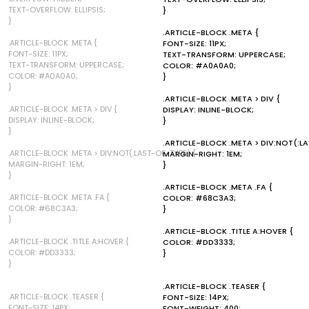
TEXT-OVERFLOW: ELLIPSIS;
}
}
.ARTICLE-BLOCK .META {
.ARTICLE-BLOCK .META {
FONT-SIZE: 11PX;
FONT-SIZE: 11PX;
TEXT-TRANSFORM: UPPERCASE;
TEXT-TRANSFORM: UPPERCASE;
COLOR: #A0A0A0;
COLOR: #A0A0A0;
}
}
.ARTICLE-BLOCK .META > DIV {
.ARTICLE-BLOCK .META > DIV {
DISPLAY: INLINE-BLOCK;
DISPLAY: INLINE-BLOCK;
}
}
.ARTICLE-BLOCK .META > DIV:NOT(:L
.ARTICLE-BLOCK .META > DIV:NOT(:LAST-OF-TYPE) {
MARGIN-RIGHT: 1EM;
MARGIN-RIGHT: 1EM;
}
}
.ARTICLE-BLOCK .META .FA {
.ARTICLE-BLOCK .META .FA {
COLOR: #68C3A3;
COLOR: #68C3A3;
}
}
.ARTICLE-BLOCK .TITLE A:HOVER {
.ARTICLE-BLOCK .TITLE A:HOVER {
COLOR: #DD3333;
COLOR: #DD3333;
}
}
.ARTICLE-BLOCK .TEASER {
.ARTICLE-BLOCK .TEASER {
FONT-SIZE: 14PX;
FONT-SIZE: 14PX;
FONT-WEIGHT: 400;