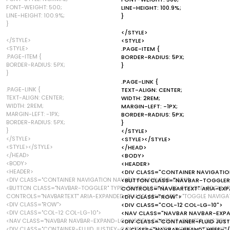
FONT-WEIGHT: 500;
LINE-HEIGHT: 100.9%;
LINE-HEIGHT: 100.9%;
}
}
</STYLE>
</STYLE>
<STYLE>
<STYLE>
.PAGE-ITEM {
.PAGE-ITEM {
BORDER-RADIUS: 5PX;
BORDER-RADIUS: 5PX;
}
}
.PAGE-LINK {
.PAGE-LINK {
TEXT-ALIGN: CENTER;
TEXT-ALIGN: CENTER;
WIDTH: 2REM;
WIDTH: 2REM;
MARGIN-LEFT: -1PX;
MARGIN-LEFT: -1PX;
BORDER-RADIUS: 5PX;
BORDER-RADIUS: 5PX;
}
}
</STYLE>
</STYLE>
<STYLE></STYLE>
<STYLE></STYLE>
</HEAD>
</HEAD>
<BODY>
<BODY>
<HEADER>
<HEADER>
<DIV CLASS="CONTAINER NAVIGATI
<DIV CLASS="CONTAINER NAVIGATION NAV-BG-MX NAVBAR-DARK">
<BUTTON CLASS="NAVBAR-TOGGLER"
<BUTTON CLASS="NAVBAR-TOGGLER" TYPE="BUTTON" DATA-BS-TOGGLE="COLLAPS
CONTROLS="NAVBARTEXT" ARIA-EXP
CONTROLS="NAVBARTEXT" ARIA-EXPANDED="FALSE" ARIA-LABEL="TOGGLE NAVIG
<DIV CLASS="ROW">
<DIV CLASS="ROW">
<DIV CLASS="COL-12 COL-LG-10">
<DIV CLASS="COL-12 COL-LG-10">
<NAV CLASS="NAVBAR NAVBAR-EXPA
<NAV CLASS="NAVBAR NAVBAR-EXPAND-LG JUSTIFY-CONTENT-CENTER JUSTIFY
<DIV CLASS="CONTAINER-FLUID JUS
<DIV CLASS="CONTAINER-FLUID JUSTIFY-CONTENT-CENTER JUSTIFY-CONTENT-LG
<A CLASS="NAVBAR-BRAND" HREF="/