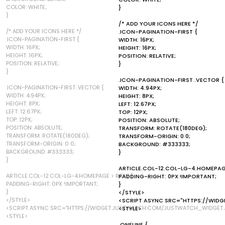
COLOR: WHITE;
}
}
/* ADD YOUR ICONS HERE */
/* ADD YOUR ICONS HERE */
.ICON-PAGINATION-FIRST {
.ICON-PAGINATION-FIRST {
WIDTH: 16PX;
WIDTH: 16PX;
HEIGHT: 16PX;
HEIGHT: 16PX;
POSITION: RELATIVE;
POSITION: RELATIVE;
}
}
.ICON-PAGINATION-FIRST .VECTOR {
.ICON-PAGINATION-FIRST .VECTOR {
WIDTH: 4.94PX;
WIDTH: 4.94PX;
HEIGHT: 8PX;
HEIGHT: 8PX;
LEFT: 12.67PX;
LEFT: 12.67PX;
TOP: 12PX;
TOP: 12PX;
POSITION: ABSOLUTE;
POSITION: ABSOLUTE;
TRANSFORM: ROTATE(180DEG);
TRANSFORM: ROTATE(180DEG);
TRANSFORM-ORIGIN: 0 0;
TRANSFORM-ORIGIN: 0 0;
BACKGROUND: #333333;
BACKGROUND: #333333;
}
}
ARTICLE.COL-12.COL-LG-4.HOMEPAG
ARTICLE.COL-12.COL-LG-4.HOMEPAGE > ROW {
PADDING-RIGHT: 0PX !IMPORTANT;
PADDING-RIGHT: 0PX !IMPORTANT;
}
}
</STYLE>
</STYLE>
<SCRIPT ASYNC SRC="HTTPS://WID
<SCRIPT ASYNC SRC="HTTPS://WIDGET.JUSTWATCH.COM/JUSTWATCH_WIDGET.J
<STYLE>
<STYLE>
.ONELINE {