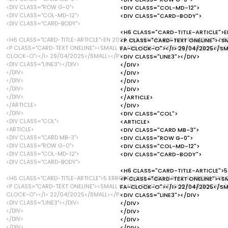
<DIV CLASS="ROW G-0">
<DIV CLASS="COL-MD-12">
<DIV CLASS="COL-MD-12">
<DIV CLASS="CARD-BODY">
<DIV CLASS="CARD-BODY">
<H6 CLASS="CARD-TITLE-ARTICLE">EN
<H6 CLASS="CARD-TITLE-ARTICLE">EN 2025, LAS VENTAS B2B HAN PASADO DE "VEN
<P CLASS="CARD-TEXT ONELINE"><S
<P CLASS="CARD-TEXT ONELINE"><SMALL CLASS="TEXT-CATEGORY">NEGOCIO</SM
FA-CLOCK-O"></I> 29/04/2025</SM
CLOCK-O"></I> 29/04/2025</SMALL></P>
<DIV CLASS="LINE3"></DIV>
<DIV CLASS="LINE3"></DIV>
</DIV>
</DIV>
</DIV>
</DIV>
</DIV>
</DIV>
</DIV>
</DIV>
</ARTICLE>
</ARTICLE>
</DIV>
</DIV>
<DIV CLASS="COL">
<DIV CLASS="COL">
<ARTICLE>
<ARTICLE>
<DIV CLASS="CARD MB-3">
<DIV CLASS="CARD MB-3">
<DIV CLASS="ROW G-0">
<DIV CLASS="ROW G-0">
<DIV CLASS="COL-MD-12">
<DIV CLASS="COL-MD-12">
<DIV CLASS="CARD-BODY">
<DIV CLASS="CARD-BODY">
<H6 CLASS="CARD-TITLE-ARTICLE">5
<H6 CLASS="CARD-TITLE-ARTICLE">5 ERRORES QUE DEBES EVITAR AL PRESENTAR
<P CLASS="CARD-TEXT ONELINE"><S
<P CLASS="CARD-TEXT ONELINE"><SMALL CLASS="TEXT-CATEGORY">NEGOCIO</SM
FA-CLOCK-O"></I> 22/04/2025</SM
CLOCK-O"></I> 22/04/2025</SMALL></P>
<DIV CLASS="LINE3"></DIV>
<DIV CLASS="LINE3"></DIV>
</DIV>
</DIV>
</DIV>
</DIV>
</DIV>
</DIV>
</DIV>