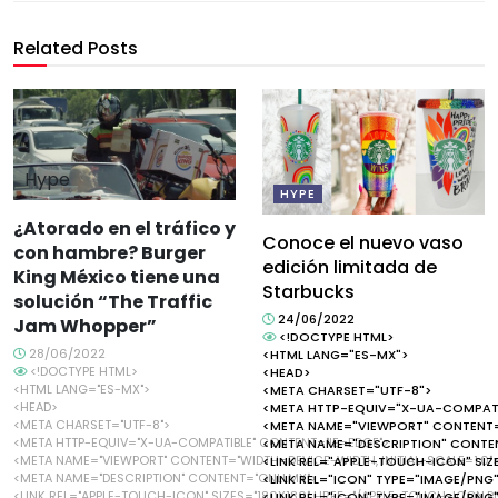
Related Posts
Hype
HYPE
¿Atorado en el tráfico y
Conoce el nuevo vaso
con hambre? Burger
edición limitada de
King México tiene una
Starbucks
solución “The Traffic
24/06/2022
Jam Whopper”
<!DOCTYPE HTML>
28/06/2022
<HTML LANG="ES-MX">
<!DOCTYPE HTML>
<HEAD>
<HTML LANG="ES-MX">
<META CHARSET="UTF-8">
<HEAD>
<META HTTP-EQUIV="X-UA-COMPATI
<META CHARSET="UTF-8">
<META NAME="VIEWPORT" CONTENT="
<META HTTP-EQUIV="X-UA-COMPATIBLE" CONTENT="IE=EDGE">
<META NAME="DESCRIPTION" CONTEN
<META NAME="VIEWPORT" CONTENT="WIDTH=DEVICE-WIDTH, INITIAL-SCALE=1.0"
<LINK REL="APPLE-TOUCH-ICON" SIZ
<META NAME="DESCRIPTION" CONTENT="ONLI.MX">
<LINK REL="ICON" TYPE="IMAGE/PNG
<LINK REL="APPLE-TOUCH-ICON" SIZES="180X180" HREF="/APPLE-TOUCH-ICON.P
<LINK REL="ICON" TYPE="IMAGE/PNG"