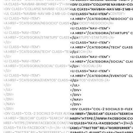
<A CLASS="NAVBAR-BRAND" HREF="/"><IMG SRC="/ASSESTS/IMAGES/LOGO.SVG" 
<DIV CLASS="COLLAPSE NAVBAR-COL
<DIV CLASS="COLLAPSE NAVBAR-COLLAPSE JUSTIFY-CONTENT-CENTER" ID="NAV
<UL CLASS="NAVBAR-NAV MB-2 MB-
<UL CLASS="NAVBAR-NAV MB-2 MB-LG-0 NAV JUSTIFY-CONTENT-CENTER">
<LI CLASS="NAV-ITEM">
<LI CLASS="NAV-ITEM">
<A HREF="/CATEGORIA/NEGOCIO" 
<A HREF="/CATEGORIA/NEGOCIO" CLASS="NEGOCIO">NEGOCIO</A>
</LI>
</LI>
<LI CLASS="NAV-ITEM">
<LI CLASS="NAV-ITEM">
<A HREF="/CATEGORIA/STARTUPS" 
<A HREF="/CATEGORIA/STARTUPS" CLASS="STARTUPS">STARTUPS</A>
</LI>
</LI>
<LI CLASS="NAV-ITEM">
<LI CLASS="NAV-ITEM">
<A HREF="/CATEGORIA/TECH" CLAS
<A HREF="/CATEGORIA/TECH" CLASS="TECH">TECH</A>
</LI>
</LI>
<LI CLASS="NAV-ITEM">
<LI CLASS="NAV-ITEM">
<A HREF="/CATEGORIA/SOCIAL" CLA
<A HREF="/CATEGORIA/SOCIAL" CLASS="SOCIAL">SOCIAL</A>
</LI>
</LI>
<LI CLASS="NAV-ITEM">
<LI CLASS="NAV-ITEM">
<A HREF="/CATEGORIA/EVENTOS" C
<A HREF="/CATEGORIA/EVENTOS" CLASS="EVENTOS">EVENTOS</A>
</LI>
</LI>
</UL>
</UL>
</DIV>
</DIV>
</DIV>
</DIV>
</NAV>
</NAV>
</DIV>
</DIV>
<DIV CLASS="COL-2 SOCIALS D-FLEX
<DIV CLASS="COL-2 SOCIALS D-FLEX ALIGN-ITEMS-CENTER JUSTIFY-CONTENT-L
<A HREF="/BUSCAR" CLASS="SEARCH"
<A HREF="/BUSCAR" CLASS="SEARCH" ARIA-LABEL="SEARCH" REL="NOREFERRER"><
HREF="HTTPS://WWW.FACEBOOK.COM
HREF="HTTPS://WWW.FACEBOOK.COM/ONLIMX" TARGET="_BLANK" CLASS="FACEBO
<I CLASS="FA FA-FACEBOOK"></I></
CLASS="FA FA-FACEBOOK"></I></A> <A HREF="HTTPS://TWITTER.COM/ONLIHYPE" 
LABEL="TWITTER" REL="NOREFERRER"
LABEL="TWITTER" REL="NOREFERRER"><I CLASS="FA FA-TWITTER"></I></A> <A H
TARGET="_BLANK" CLASS="INSTAGRAM