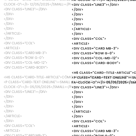
CLOCK-O"></I> 12/05/2025</SMALL></P>
<DIV CLASS="LINE3"></DIV>
<DIV CLASS="LINE3"></DIV>
</DIV>
</DIV>
</DIV>
</DIV>
</DIV>
</DIV>
</DIV>
</DIV>
</ARTICLE>
</ARTICLE>
</DIV>
</DIV>
<DIV CLASS="COL">
<DIV CLASS="COL">
<ARTICLE>
<ARTICLE>
<DIV CLASS="CARD MB-3">
<DIV CLASS="CARD MB-3">
<DIV CLASS="ROW G-0">
<DIV CLASS="ROW G-0">
<DIV CLASS="COL-MD-12">
<DIV CLASS="COL-MD-12">
<DIV CLASS="CARD-BODY">
<DIV CLASS="CARD-BODY">
<H6 CLASS="CARD-TITLE-ARTICLE">C
<H6 CLASS="CARD-TITLE-ARTICLE">CÓMO LA INTELIGENCIA ARTIFICIAL ESTÁ RE
<P CLASS="CARD-TEXT ONELINE"><S
<P CLASS="CARD-TEXT ONELINE"><SMALL CLASS="TEXT-CATEGORY">NEGOCIO</SM
FA-CLOCK-O"></I> 05/05/2025</SM
CLOCK-O"></I> 05/05/2025</SMALL></P>
<DIV CLASS="LINE3"></DIV>
<DIV CLASS="LINE3"></DIV>
</DIV>
</DIV>
</DIV>
</DIV>
</DIV>
</DIV>
</DIV>
</DIV>
</ARTICLE>
</ARTICLE>
</DIV>
</DIV>
<DIV CLASS="COL">
<DIV CLASS="COL">
<ARTICLE>
<ARTICLE>
<DIV CLASS="CARD MB-3">
<DIV CLASS="CARD MB-3">
<DIV CLASS="ROW G-0">