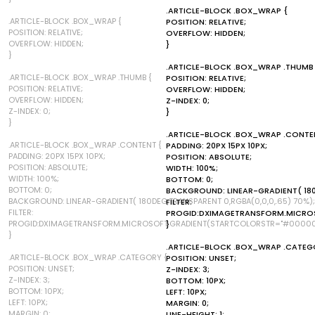
.ARTICLE-BLOCK .BOX_WRAP {
.ARTICLE-BLOCK .BOX_WRAP {
POSITION: RELATIVE;
POSITION: RELATIVE;
OVERFLOW: HIDDEN;
OVERFLOW: HIDDEN;
}
}
.ARTICLE-BLOCK .BOX_WRAP .THUMB
.ARTICLE-BLOCK .BOX_WRAP .THUMB {
POSITION: RELATIVE;
POSITION: RELATIVE;
OVERFLOW: HIDDEN;
OVERFLOW: HIDDEN;
Z-INDEX: 0;
Z-INDEX: 0;
}
}
.ARTICLE-BLOCK .BOX_WRAP .CONTE
.ARTICLE-BLOCK .BOX_WRAP .CONTENT {
PADDING: 20PX 15PX 10PX;
PADDING: 20PX 15PX 10PX;
POSITION: ABSOLUTE;
POSITION: ABSOLUTE;
WIDTH: 100%;
WIDTH: 100%;
BOTTOM: 0;
BOTTOM: 0;
BACKGROUND: LINEAR-GRADIENT( 180D
BACKGROUND: LINEAR-GRADIENT( 180DEG,TRANSPARENT 0,RGBA(0,0,0,.65) 70%);
FILTER:
FILTER:
PROGID:DXIMAGETRANSFORM.MICROS
PROGID:DXIMAGETRANSFORM.MICROSOFT.GRADIENT(STARTCOLORSTR="#00000
}
}
.ARTICLE-BLOCK .BOX_WRAP .CATEG
.ARTICLE-BLOCK .BOX_WRAP .CATEGORY {
POSITION: UNSET;
POSITION: UNSET;
Z-INDEX: 3;
Z-INDEX: 3;
BOTTOM: 10PX;
BOTTOM: 10PX;
LEFT: 10PX;
LEFT: 10PX;
MARGIN: 0;
MARGIN: 0;
LINE-HEIGHT: 1;