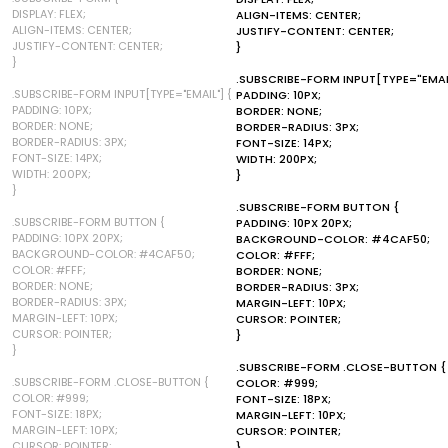
DISPLAY: FLEX;
ALIGN-ITEMS: CENTER;
ALIGN-ITEMS: CENTER;
JUSTIFY-CONTENT: CENTER;
JUSTIFY-CONTENT: CENTER;
}
}
.SUBSCRIBE-FORM INPUT[TYPE="EMAI
.SUBSCRIBE-FORM INPUT[TYPE="EMAIL"] {
PADDING: 10PX;
PADDING: 10PX;
BORDER: NONE;
BORDER: NONE;
BORDER-RADIUS: 3PX;
BORDER-RADIUS: 3PX;
FONT-SIZE: 14PX;
FONT-SIZE: 14PX;
WIDTH: 200PX;
WIDTH: 200PX;
}
}
.SUBSCRIBE-FORM BUTTON {
.SUBSCRIBE-FORM BUTTON {
PADDING: 10PX 20PX;
PADDING: 10PX 20PX;
BACKGROUND-COLOR: #4CAF50;
BACKGROUND-COLOR: #4CAF50;
COLOR: #FFF;
COLOR: #FFF;
BORDER: NONE;
BORDER: NONE;
BORDER-RADIUS: 3PX;
BORDER-RADIUS: 3PX;
MARGIN-LEFT: 10PX;
MARGIN-LEFT: 10PX;
CURSOR: POINTER;
CURSOR: POINTER;
}
}
.SUBSCRIBE-FORM .CLOSE-BUTTON {
.SUBSCRIBE-FORM .CLOSE-BUTTON {
COLOR: #999;
COLOR: #999;
FONT-SIZE: 18PX;
FONT-SIZE: 18PX;
MARGIN-LEFT: 10PX;
MARGIN-LEFT: 10PX;
CURSOR: POINTER;
CURSOR: POINTER;
}