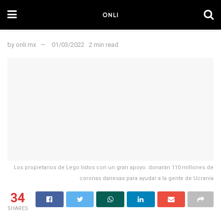
by
onli mx
01/03/2022
2 min read
Los propietarios de Lego listos con un gran apoyo: donarán 110 millones de
coronas danesas para ayudar a la gente de Ucrania
34
SHARES