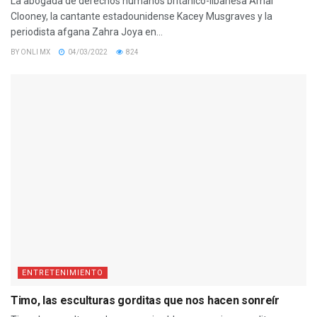
La abogada de derechos humanos británico-libanesa Amal
Clooney, la cantante estadounidense Kacey Musgraves y la
periodista afgana Zahra Joya en...
BY
ONLI MX
04/03/2022
824
ENTRETENIMIENTO
Timo, las esculturas gorditas que nos hacen sonreír