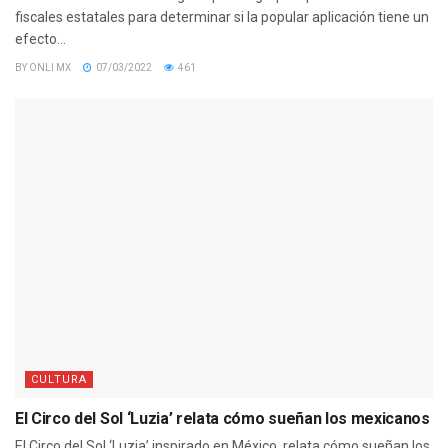
fiscales estatales para determinar si la popular aplicación tiene un
efecto...
BY
ONLI MX
07/03/2022
461
CULTURA
El Circo del Sol ‘Luzia’ relata cómo sueñan los mexicanos
El Circo del Sol ‘Luzia’ inspirado en México, relata cómo sueñan los