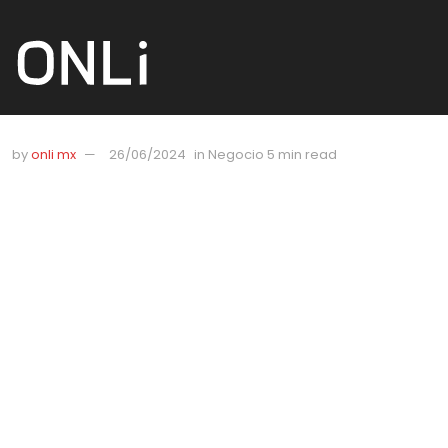
by
onli mx
26/06/2024
in
Negocio
5 min read