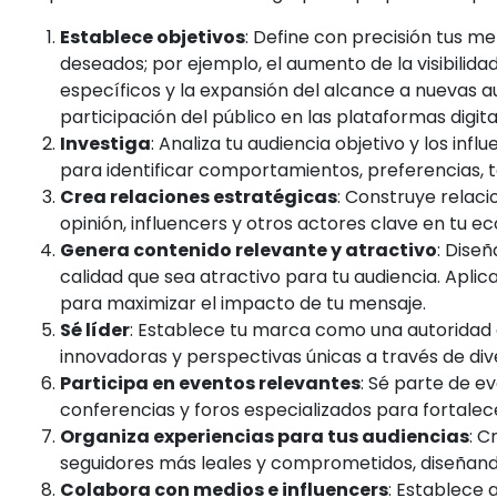
Establece objetivos
: Define con precisión tus me
deseados; por ejemplo, el aumento de la visibilida
específicos y la expansión del alcance a nuevas au
participación del público en las plataformas digita
Investiga
: Analiza tu audiencia objetivo y los infl
para identificar comportamientos, preferencias, 
Crea relaciones estratégicas
: Construye relaci
opinión, influencers y otros actores clave en tu e
Genera contenido relevante y atractivo
: Dise
calidad que sea atractivo para tu audiencia. Aplic
para maximizar el impacto de tu mensaje.
Sé líder
: Establece tu marca como una autoridad 
innovadoras y perspectivas únicas a través de div
Participa en eventos relevantes
: Sé parte de e
conferencias y foros especializados para fortalecer 
Organiza experiencias para tus audiencias
: C
seguidores más leales y comprometidos, diseñand
Colabora con medios e influencers
: Establece