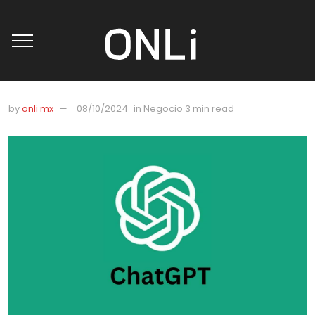
by
onli mx
08/10/2024
in
Negocio
3 min read