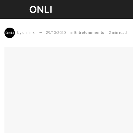
by
onli mx
29/10/2020
in
Entretenimiento
2 min read