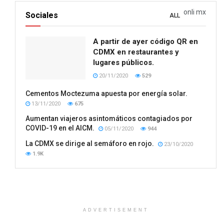
onli mx
Sociales
ALL
A partir de ayer código QR en
CDMX en restaurantes y
lugares públicos.
20/11/2020
529
Cementos Moctezuma apuesta por energía solar.
13/11/2020
675
Aumentan viajeros asintomáticos contagiados por
COVID-19 en el AICM.
05/11/2020
944
La CDMX se dirige al semáforo en rojo.
23/10/2020
1.9K
ADVERTISEMENT