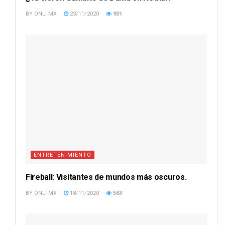
BY
ONLI MX
23/11/2020
931
ENTRETENIMIENTO
Fireball: Visitantes de mundos más oscuros.
BY
ONLI MX
18/11/2020
563