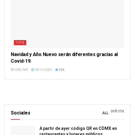
TIPS
Navidad y Año Nuevo serán diferentes gracias al
Covid-19.
BY
ONLI MX
18/11/2020
926
onli mx
Sociales
ALL
A partir de ayer código QR en CDMX en
restaurantes y lugares públicos.