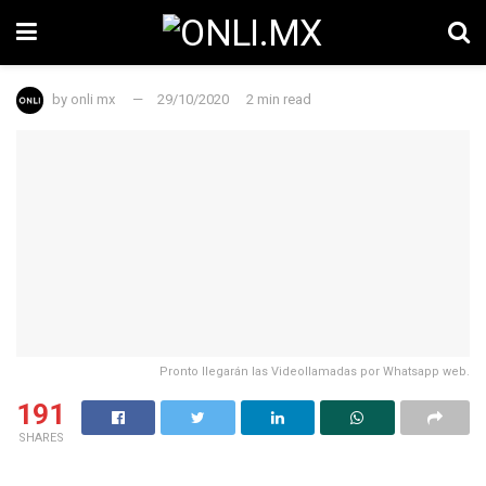
by
onli mx
29/10/2020
2 min read
Pronto llegarán las Videollamadas por Whatsapp web.
191
SHARES