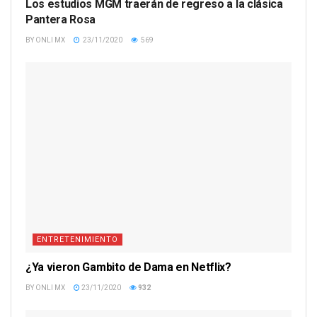
Los estudios MGM traerán de regreso a la clásica
Pantera Rosa
BY
ONLI MX
23/11/2020
569
ENTRETENIMIENTO
¿Ya vieron Gambito de Dama en Netflix?
BY
ONLI MX
23/11/2020
932