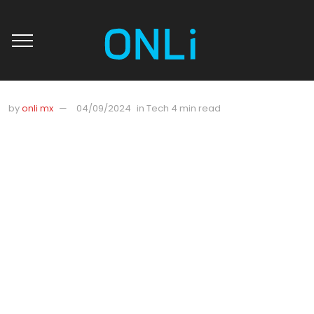
by
onli mx
04/09/2024
in
Tech
4 min read