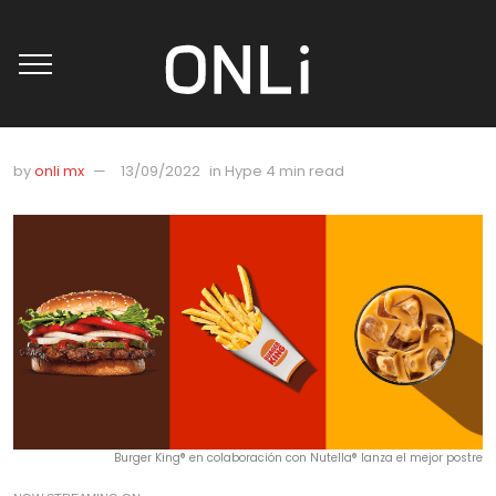
by
onli mx
13/09/2022
in
Hype
4 min read
Burger King® en colaboración con Nutella® lanza el mejor postre