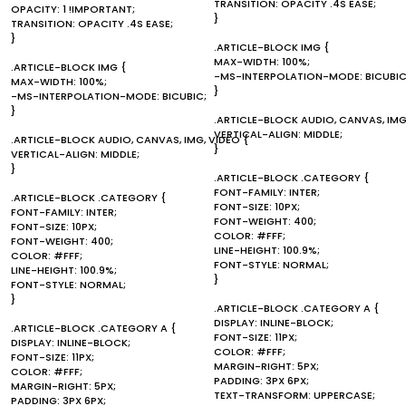
TRANSITION: OPACITY .4S EASE;
OPACITY: 1 !IMPORTANT;
}
TRANSITION: OPACITY .4S EASE;
}
.ARTICLE-BLOCK IMG {
MAX-WIDTH: 100%;
.ARTICLE-BLOCK IMG {
-MS-INTERPOLATION-MODE: BICUBIC
MAX-WIDTH: 100%;
}
-MS-INTERPOLATION-MODE: BICUBIC;
}
.ARTICLE-BLOCK AUDIO, CANVAS, IMG
VERTICAL-ALIGN: MIDDLE;
.ARTICLE-BLOCK AUDIO, CANVAS, IMG, VIDEO {
}
VERTICAL-ALIGN: MIDDLE;
}
.ARTICLE-BLOCK .CATEGORY {
FONT-FAMILY: INTER;
.ARTICLE-BLOCK .CATEGORY {
FONT-SIZE: 10PX;
FONT-FAMILY: INTER;
FONT-WEIGHT: 400;
FONT-SIZE: 10PX;
COLOR: #FFF;
FONT-WEIGHT: 400;
LINE-HEIGHT: 100.9%;
COLOR: #FFF;
FONT-STYLE: NORMAL;
LINE-HEIGHT: 100.9%;
}
FONT-STYLE: NORMAL;
}
.ARTICLE-BLOCK .CATEGORY A {
DISPLAY: INLINE-BLOCK;
.ARTICLE-BLOCK .CATEGORY A {
FONT-SIZE: 11PX;
DISPLAY: INLINE-BLOCK;
COLOR: #FFF;
FONT-SIZE: 11PX;
MARGIN-RIGHT: 5PX;
COLOR: #FFF;
PADDING: 3PX 6PX;
MARGIN-RIGHT: 5PX;
TEXT-TRANSFORM: UPPERCASE;
PADDING: 3PX 6PX;