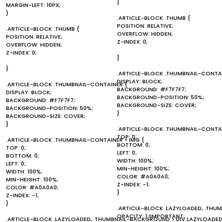
}
MARGIN-LEFT: 10PX;
}
.ARTICLE-BLOCK .THUMB {
POSITION: RELATIVE;
.ARTICLE-BLOCK .THUMB {
OVERFLOW: HIDDEN;
POSITION: RELATIVE;
Z-INDEX: 0;
OVERFLOW: HIDDEN;
Z-INDEX: 0;
}
}
.ARTICLE-BLOCK .THUMBNAIL-CONTAI
DISPLAY: BLOCK;
.ARTICLE-BLOCK .THUMBNAIL-CONTAINER {
BACKGROUND: #F7F7F7;
DISPLAY: BLOCK;
BACKGROUND-POSITION: 50%;
BACKGROUND: #F7F7F7;
BACKGROUND-SIZE: COVER;
BACKGROUND-POSITION: 50%;
}
BACKGROUND-SIZE: COVER;
}
.ARTICLE-BLOCK .THUMBNAIL-CONTAI
TOP: 0;
.ARTICLE-BLOCK .THUMBNAIL-CONTAINER > IMG {
BOTTOM: 0;
TOP: 0;
LEFT: 0;
BOTTOM: 0;
WIDTH: 100%;
LEFT: 0;
MIN-HEIGHT: 100%;
WIDTH: 100%;
COLOR: #A0A0A0;
MIN-HEIGHT: 100%;
Z-INDEX: -1;
COLOR: #A0A0A0;
}
Z-INDEX: -1;
}
.ARTICLE-BLOCK .LAZYLOADED, .THU
OPACITY: 1 !IMPORTANT;
.ARTICLE-BLOCK .LAZYLOADED, .THUMBNAIL-BACKGROUND > DIV.LAZYLOADED