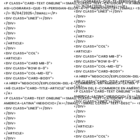
ASI-LOGRARAS-QUE-TE-PERSIGAN-EL
<P CLASS="CARD-TEXT ONELINE"><SMALL CLASS="TEXT-CATEGORY"><A HR
</I> 15/04/2025</SMALL></P>
ASI-LOGRARAS-QUE-TE-PERSIGAN-ELLOS-A-TI">NEGOCIO</A></SMALL> <SM
<DIV CLASS="LINE3"></DIV>
</I> 15/04/2025</SMALL></P>
</DIV>
<DIV CLASS="LINE3"></DIV>
</DIV>
</DIV>
</DIV>
</DIV>
</DIV>
</DIV>
</ARTICLE>
</DIV>
</DIV>
</ARTICLE>
<DIV CLASS="COL">
</DIV>
<ARTICLE>
<DIV CLASS="COL">
<DIV CLASS="CARD MB-3">
<ARTICLE>
<DIV CLASS="ROW G-0">
<DIV CLASS="CARD MB-3">
<DIV CLASS="COL-MD-12">
<DIV CLASS="ROW G-0">
<DIV CLASS="CARD-BODY">
<DIV CLASS="COL-MD-12">
<A HREF="NEGOCIO/EXPLOSION-DEL
<DIV CLASS="CARD-BODY">
<H6 CLASS="CARD-TITLE-ARTICLE">E
<A HREF="NEGOCIO/EXPLOSION-DEL-E-COMMERCE-EN-AMERICA-LATINA">
</A>
<H6 CLASS="CARD-TITLE-ARTICLE">EXPLOSIÓN DEL E-COMMERCE EN AMÉRICA
<P CLASS="CARD-TEXT ONELINE"><
</A>
AMERICA-LATINA">NEGOCIO</A></SM
<P CLASS="CARD-TEXT ONELINE"><SMALL CLASS="TEXT-CATEGORY"><A H
<DIV CLASS="LINE3"></DIV>
AMERICA-LATINA">NEGOCIO</A></SMALL> <SMALL CLASS="TEXT-DESC">- <I
</DIV>
<DIV CLASS="LINE3"></DIV>
</DIV>
</DIV>
</DIV>
</DIV>
</DIV>
</DIV>
</ARTICLE>
</DIV>
</DIV>
</ARTICLE>
<DIV CLASS="COL">
</DIV>