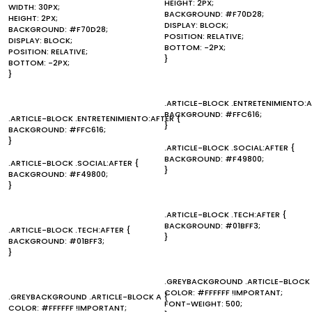
HEIGHT: 2PX;
WIDTH: 30PX;
BACKGROUND: #F70D28;
HEIGHT: 2PX;
DISPLAY: BLOCK;
BACKGROUND: #F70D28;
POSITION: RELATIVE;
DISPLAY: BLOCK;
BOTTOM: -2PX;
POSITION: RELATIVE;
}
BOTTOM: -2PX;
}
.ARTICLE-BLOCK .ENTRETENIMIENTO:A
BACKGROUND: #FFC616;
.ARTICLE-BLOCK .ENTRETENIMIENTO:AFTER {
}
BACKGROUND: #FFC616;
}
.ARTICLE-BLOCK .SOCIAL:AFTER {
BACKGROUND: #F49800;
.ARTICLE-BLOCK .SOCIAL:AFTER {
}
BACKGROUND: #F49800;
}
.ARTICLE-BLOCK .TECH:AFTER {
BACKGROUND: #01BFF3;
.ARTICLE-BLOCK .TECH:AFTER {
}
BACKGROUND: #01BFF3;
}
.GREYBACKGROUND .ARTICLE-BLOCK 
COLOR: #FFFFFF !IMPORTANT;
.GREYBACKGROUND .ARTICLE-BLOCK A {
FONT-WEIGHT: 500;
COLOR: #FFFFFF !IMPORTANT;