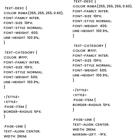
.TEXT-DESC {
COLOR: RGBA(255, 255, 255, 0.60);
.TEXT-DESC {
FONT-FAMILY: INTER;
COLOR: RGBA(255, 255, 255, 0.60);
FONT-SIZE: 10PX;
FONT-FAMILY: INTER;
FONT-STYLE: NORMAL;
FONT-SIZE: 10PX;
FONT-WEIGHT: 400;
FONT-STYLE: NORMAL;
LINE-HEIGHT: 100.9%;
FONT-WEIGHT: 400;
}
LINE-HEIGHT: 100.9%;
}
.TEXT-CATEGORY {
COLOR: #FFF;
.TEXT-CATEGORY {
FONT-FAMILY: INTER;
COLOR: #FFF;
FONT-SIZE: 10PX;
FONT-FAMILY: INTER;
FONT-STYLE: NORMAL;
FONT-SIZE: 10PX;
FONT-WEIGHT: 500;
FONT-STYLE: NORMAL;
LINE-HEIGHT: 100.9%;
FONT-WEIGHT: 500;
}
LINE-HEIGHT: 100.9%;
}
</STYLE>
<STYLE>
</STYLE>
.PAGE-ITEM {
<STYLE>
BORDER-RADIUS: 5PX;
.PAGE-ITEM {
}
BORDER-RADIUS: 5PX;
}
.PAGE-LINK {
TEXT-ALIGN: CENTER;
.PAGE-LINK {
WIDTH: 2REM;
TEXT-ALIGN: CENTER;
MARGIN-LEFT: -1PX;
WIDTH: 2REM;