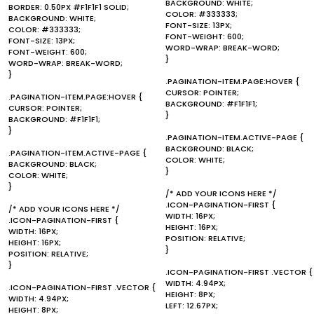
BACKGROUND: WHITE;
BORDER: 0.50PX #F1F1F1 SOLID;
COLOR: #333333;
BACKGROUND: WHITE;
FONT-SIZE: 13PX;
COLOR: #333333;
FONT-WEIGHT: 600;
FONT-SIZE: 13PX;
WORD-WRAP: BREAK-WORD;
FONT-WEIGHT: 600;
}
WORD-WRAP: BREAK-WORD;
}
.PAGINATION-ITEM.PAGE:HOVER {
CURSOR: POINTER;
.PAGINATION-ITEM.PAGE:HOVER {
BACKGROUND: #F1F1F1;
CURSOR: POINTER;
}
BACKGROUND: #F1F1F1;
}
.PAGINATION-ITEM.ACTIVE-PAGE {
BACKGROUND: BLACK;
.PAGINATION-ITEM.ACTIVE-PAGE {
COLOR: WHITE;
BACKGROUND: BLACK;
}
COLOR: WHITE;
}
/* ADD YOUR ICONS HERE */
.ICON-PAGINATION-FIRST {
/* ADD YOUR ICONS HERE */
WIDTH: 16PX;
.ICON-PAGINATION-FIRST {
HEIGHT: 16PX;
WIDTH: 16PX;
POSITION: RELATIVE;
HEIGHT: 16PX;
}
POSITION: RELATIVE;
}
.ICON-PAGINATION-FIRST .VECTOR {
WIDTH: 4.94PX;
.ICON-PAGINATION-FIRST .VECTOR {
HEIGHT: 8PX;
WIDTH: 4.94PX;
LEFT: 12.67PX;
HEIGHT: 8PX;