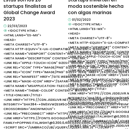
startups finalistas al
moda sostenible hecha
Global Change Award
con algas marinas
2023
01/02/2023
<!DOCTYPE HTML>
22/03/2023
<HTML LANG="ES-MX">
<!DOCTYPE HTML>
<HEAD>
<HTML LANG="ES-MX">
<META CHARSET="UTF-8">
<HEAD>
<META HTTP-EQUIV="X-UA-COMPATI
<META CHARSET="UTF-8">
<META NAME="VIEWPORT" CONTENT="
<META HTTP-EQUIV="X-UA-COMPATIBLE" CONTENT="IE=EDGE">
<META NAME="DESCRIPTION" CONTEN
<META NAME="VIEWPORT" CONTENT="WIDTH=DEVICE-WIDTH, INITIAL-SCALE=
<LINK REL="APPLE-TOUCH-ICON" SIZ
<META NAME="DESCRIPTION" CONTENT="ONLI.MX">
<LINK REL="ICON" TYPE="IMAGE/PNG
<LINK REL="APPLE-TOUCH-ICON" SIZES="180X180" HREF="/APPLE-TOUCH-IC
<LINK REL="ICON" TYPE="IMAGE/PNG"
<LINK REL="ICON" TYPE="IMAGE/PNG" SIZES="32X32" HREF="/FAVICON-32X3
<LINK REL="MANIFEST" HREF="/SITE.
<LINK REL="ICON" TYPE="IMAGE/PNG" SIZES="16X16" HREF="/FAVICON-16X16
<LINK REL="MASK-ICON" HREF="/SA
<LINK REL="MANIFEST" HREF="/SITE.WEBMANIFEST">
<META NAME="MSAPPLICATION-TIL
<LINK REL="MASK-ICON" HREF="/SAFARI-PINNED-TAB.SVG" COLOR="#5BBA
<META NAME="THEME-COLOR" CONT
<META NAME="MSAPPLICATION-TILECOLOR" CONTENT="#DA532C">
<TITLE>ONLI.MX</TITLE>
<META NAME="THEME-COLOR" CONTENT="#FFFFFF">
<LINK HREF="HTTPS://CDN.JSDELIVR
<TITLE>ONLI.MX</TITLE>
INTEGRITY="SHA384-+0N0XVW2ES
<LINK HREF="HTTPS://CDN.JSDELIVR.NET/NPM/BOOTSTRAP@5.0.1/DIST/CSS/
CROSSORIGIN="ANONYMOUS">
INTEGRITY="SHA384-+0N0XVW2ESR5OOMGNYDNHZABDSOXXCVSN1TPPRVM
<LINK REL="PRECONNECT" HREF="HT
CROSSORIGIN="ANONYMOUS">
<LINK HREF="HTTPS://FONTS.GOOGL
<LINK REL="PRECONNECT" HREF="HTTPS://FONTS.GSTATIC.COM">
FAMILY=POPPINS:ITAL,WGHT@0,300;0,4
<LINK HREF="HTTPS://FONTS.GOOGLEAPIS.COM/CSS2?
<SCRIPT SRC="/UMBRACO/LIB/JQUER
FAMILY=POPPINS:ITAL,WGHT@0,300;0,400;0,500;0,600;0,700;1,100&DISPLAY=S
<SCRIPT SRC="HTTPS://CDN.JSDELI
<SCRIPT SRC="/UMBRACO/LIB/JQUERY/JQUERY.MIN.JS"></SCRIPT>