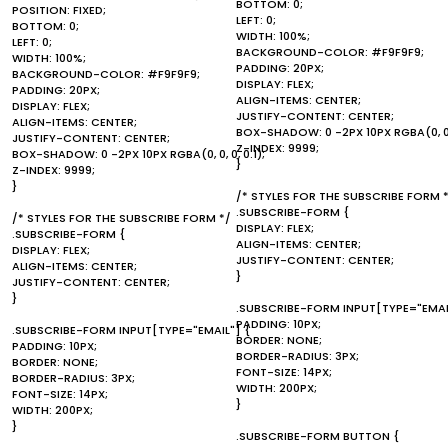
BOTTOM: 0;
POSITION: FIXED;
LEFT: 0;
BOTTOM: 0;
WIDTH: 100%;
LEFT: 0;
BACKGROUND-COLOR: #F9F9F9;
WIDTH: 100%;
PADDING: 20PX;
BACKGROUND-COLOR: #F9F9F9;
DISPLAY: FLEX;
PADDING: 20PX;
ALIGN-ITEMS: CENTER;
DISPLAY: FLEX;
JUSTIFY-CONTENT: CENTER;
ALIGN-ITEMS: CENTER;
BOX-SHADOW: 0 -2PX 10PX RGBA(0, 0, 0
JUSTIFY-CONTENT: CENTER;
Z-INDEX: 9999;
BOX-SHADOW: 0 -2PX 10PX RGBA(0, 0, 0, 0.1);
}
Z-INDEX: 9999;
}
/* STYLES FOR THE SUBSCRIBE FORM 
.SUBSCRIBE-FORM {
/* STYLES FOR THE SUBSCRIBE FORM */
DISPLAY: FLEX;
.SUBSCRIBE-FORM {
ALIGN-ITEMS: CENTER;
DISPLAY: FLEX;
JUSTIFY-CONTENT: CENTER;
ALIGN-ITEMS: CENTER;
}
JUSTIFY-CONTENT: CENTER;
}
.SUBSCRIBE-FORM INPUT[TYPE="EMAI
PADDING: 10PX;
.SUBSCRIBE-FORM INPUT[TYPE="EMAIL"] {
BORDER: NONE;
PADDING: 10PX;
BORDER-RADIUS: 3PX;
BORDER: NONE;
FONT-SIZE: 14PX;
BORDER-RADIUS: 3PX;
WIDTH: 200PX;
FONT-SIZE: 14PX;
}
WIDTH: 200PX;
}
.SUBSCRIBE-FORM BUTTON {