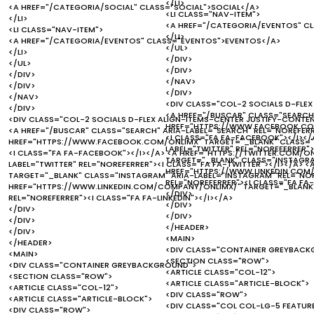
</LI>
<A HREF="/CATEGORIA/SOCIAL" CLASS="SOCIAL">SOCIAL</A>
<LI CLASS="NAV-ITEM">
</LI>
<A HREF="/CATEGORIA/EVENTOS" C
<LI CLASS="NAV-ITEM">
</LI>
<A HREF="/CATEGORIA/EVENTOS" CLASS="EVENTOS">EVENTOS</A>
</UL>
</LI>
</DIV>
</UL>
</DIV>
</DIV>
</NAV>
</DIV>
</DIV>
</NAV>
<DIV CLASS="COL-2 SOCIALS D-FLEX
</DIV>
<A HREF="/BUSCAR" CLASS="SEARCH"
<DIV CLASS="COL-2 SOCIALS D-FLEX ALIGN-ITEMS-CENTER JUSTIFY-CONTE
HREF="HTTPS://WWW.FACEBOOK.COM
<A HREF="/BUSCAR" CLASS="SEARCH" ARIA-LABEL="SEARCH" REL="NOREFERR
<I CLASS="FA FA-FACEBOOK"></I></
HREF="HTTPS://WWW.FACEBOOK.COM/ONLIMX" TARGET="_BLANK" CLASS="F
LABEL="TWITTER" REL="NOREFERRER"
<I CLASS="FA FA-FACEBOOK"></I></A> <A HREF="HTTPS://TWITTER.COM/ON
TARGET="_BLANK" CLASS="INSTAGRAM
LABEL="TWITTER" REL="NOREFERRER"><I CLASS="FA FA-TWITTER"></I></A>
HREF="HTTPS://WWW.LINKEDIN.COM/
TARGET="_BLANK" CLASS="INSTAGRAM" ARIA-LABEL="INSTAGRAM" REL="NOR
REL="NOREFERRER"><I CLASS="FA FA-
HREF="HTTPS://WWW.LINKEDIN.COM/COMPANY/ONLIMX/" TARGET="_BLANK" C
</DIV>
REL="NOREFERRER"><I CLASS="FA FA-LINKEDIN"></I></A>
</DIV>
</DIV>
</DIV>
</DIV>
</HEADER>
</DIV>
<MAIN>
</HEADER>
<DIV CLASS="CONTAINER GREYBACK
<MAIN>
<SECTION CLASS="ROW">
<DIV CLASS="CONTAINER GREYBACKGROUND">
<ARTICLE CLASS="COL-12">
<SECTION CLASS="ROW">
<ARTICLE CLASS="ARTICLE-BLOCK">
<ARTICLE CLASS="COL-12">
<DIV CLASS="ROW">
<ARTICLE CLASS="ARTICLE-BLOCK">
<DIV CLASS="COL COL-LG-5 FEATUR
<DIV CLASS="ROW">