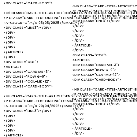
<DIV CLASS="CARD-BODY">
<H6 CLASS="CARD-TITLE-ARTICLE">C
<P CLASS="CARD-TEXT ONELINE"><S
<H6 CLASS="CARD-TITLE-ARTICLE">CÓMO LA INTELIGENCIA ARTIFICIAL EST
FA-CLOCK-O"></I> 05/05/2025</SM
<P CLASS="CARD-TEXT ONELINE"><SMALL CLASS="TEXT-CATEGORY">NEGOCI
<DIV CLASS="LINE3"></DIV>
FA-CLOCK-O"></I> 05/05/2025</SMALL></P>
</DIV>
<DIV CLASS="LINE3"></DIV>
</DIV>
</DIV>
</DIV>
</DIV>
</DIV>
</DIV>
</ARTICLE>
</DIV>
</DIV>
</ARTICLE>
<DIV CLASS="COL">
</DIV>
<ARTICLE>
<DIV CLASS="COL">
<DIV CLASS="CARD MB-3">
<ARTICLE>
<DIV CLASS="ROW G-0">
<DIV CLASS="CARD MB-3">
<DIV CLASS="COL-MD-12">
<DIV CLASS="ROW G-0">
<DIV CLASS="CARD-BODY">
<DIV CLASS="COL-MD-12">
<DIV CLASS="CARD-BODY">
<H6 CLASS="CARD-TITLE-ARTICLE">EN
<P CLASS="CARD-TEXT ONELINE"><S
<H6 CLASS="CARD-TITLE-ARTICLE">EN 2025, LAS VENTAS B2B HAN PASADO D
FA-CLOCK-O"></I> 29/04/2025</SM
<P CLASS="CARD-TEXT ONELINE"><SMALL CLASS="TEXT-CATEGORY">NEGOCI
<DIV CLASS="LINE3"></DIV>
FA-CLOCK-O"></I> 29/04/2025</SMALL></P>
</DIV>
<DIV CLASS="LINE3"></DIV>
</DIV>
</DIV>
</DIV>
</DIV>
</DIV>
</DIV>
</ARTICLE>
</DIV>
</DIV>
</ARTICLE>