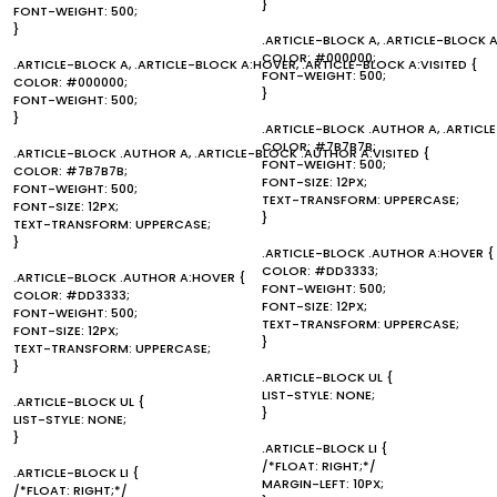
}
FONT-WEIGHT: 500;
}
.ARTICLE-BLOCK A, .ARTICLE-BLOCK A
COLOR: #000000;
.ARTICLE-BLOCK A, .ARTICLE-BLOCK A:HOVER, .ARTICLE-BLOCK A:VISITED {
FONT-WEIGHT: 500;
COLOR: #000000;
}
FONT-WEIGHT: 500;
}
.ARTICLE-BLOCK .AUTHOR A, .ARTICL
COLOR: #7B7B7B;
.ARTICLE-BLOCK .AUTHOR A, .ARTICLE-BLOCK .AUTHOR A:VISITED {
FONT-WEIGHT: 500;
COLOR: #7B7B7B;
FONT-SIZE: 12PX;
FONT-WEIGHT: 500;
TEXT-TRANSFORM: UPPERCASE;
FONT-SIZE: 12PX;
}
TEXT-TRANSFORM: UPPERCASE;
}
.ARTICLE-BLOCK .AUTHOR A:HOVER {
COLOR: #DD3333;
.ARTICLE-BLOCK .AUTHOR A:HOVER {
FONT-WEIGHT: 500;
COLOR: #DD3333;
FONT-SIZE: 12PX;
FONT-WEIGHT: 500;
TEXT-TRANSFORM: UPPERCASE;
FONT-SIZE: 12PX;
}
TEXT-TRANSFORM: UPPERCASE;
}
.ARTICLE-BLOCK UL {
LIST-STYLE: NONE;
.ARTICLE-BLOCK UL {
}
LIST-STYLE: NONE;
}
.ARTICLE-BLOCK LI {
/*FLOAT: RIGHT;*/
.ARTICLE-BLOCK LI {
MARGIN-LEFT: 10PX;
/*FLOAT: RIGHT;*/