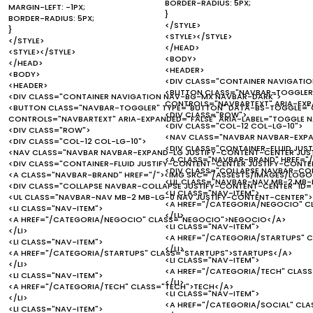
BORDER-RADIUS: 5PX;
MARGIN-LEFT: -1PX;
}
BORDER-RADIUS: 5PX;
</STYLE>
}
<STYLE></STYLE>
</STYLE>
</HEAD>
<STYLE></STYLE>
<BODY>
</HEAD>
<HEADER>
<BODY>
<DIV CLASS="CONTAINER NAVIGATI
<HEADER>
<BUTTON CLASS="NAVBAR-TOGGLER"
<DIV CLASS="CONTAINER NAVIGATION NAV-BG-MX NAVBAR-DARK">
CONTROLS="NAVBARTEXT" ARIA-EXP
<BUTTON CLASS="NAVBAR-TOGGLER" TYPE="BUTTON" DATA-BS-TOGGLE="C
<DIV CLASS="ROW">
CONTROLS="NAVBARTEXT" ARIA-EXPANDED="FALSE" ARIA-LABEL="TOGGLE 
<DIV CLASS="COL-12 COL-LG-10">
<DIV CLASS="ROW">
<NAV CLASS="NAVBAR NAVBAR-EXPA
<DIV CLASS="COL-12 COL-LG-10">
<DIV CLASS="CONTAINER-FLUID JUS
<NAV CLASS="NAVBAR NAVBAR-EXPAND-LG JUSTIFY-CONTENT-CENTER JUS
<A CLASS="NAVBAR-BRAND" HREF="/
<DIV CLASS="CONTAINER-FLUID JUSTIFY-CONTENT-CENTER JUSTIFY-CONTEN
<DIV CLASS="COLLAPSE NAVBAR-COL
<A CLASS="NAVBAR-BRAND" HREF="/"><IMG SRC="/ASSESTS/IMAGES/LOGO.
<UL CLASS="NAVBAR-NAV MB-2 MB-
<DIV CLASS="COLLAPSE NAVBAR-COLLAPSE JUSTIFY-CONTENT-CENTER" ID=
<LI CLASS="NAV-ITEM">
<UL CLASS="NAVBAR-NAV MB-2 MB-LG-0 NAV JUSTIFY-CONTENT-CENTER">
<A HREF="/CATEGORIA/NEGOCIO" 
<LI CLASS="NAV-ITEM">
</LI>
<A HREF="/CATEGORIA/NEGOCIO" CLASS="NEGOCIO">NEGOCIO</A>
<LI CLASS="NAV-ITEM">
</LI>
<A HREF="/CATEGORIA/STARTUPS" 
<LI CLASS="NAV-ITEM">
</LI>
<A HREF="/CATEGORIA/STARTUPS" CLASS="STARTUPS">STARTUPS</A>
<LI CLASS="NAV-ITEM">
</LI>
<A HREF="/CATEGORIA/TECH" CLAS
<LI CLASS="NAV-ITEM">
</LI>
<A HREF="/CATEGORIA/TECH" CLASS="TECH">TECH</A>
<LI CLASS="NAV-ITEM">
</LI>
<A HREF="/CATEGORIA/SOCIAL" CLA
<LI CLASS="NAV-ITEM">