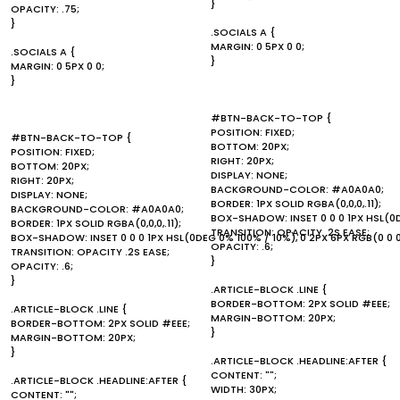
}
OPACITY: .75;
}
.SOCIALS A {
MARGIN: 0 5PX 0 0;
.SOCIALS A {
}
MARGIN: 0 5PX 0 0;
}
#BTN-BACK-TO-TOP {
POSITION: FIXED;
#BTN-BACK-TO-TOP {
BOTTOM: 20PX;
POSITION: FIXED;
RIGHT: 20PX;
BOTTOM: 20PX;
DISPLAY: NONE;
RIGHT: 20PX;
BACKGROUND-COLOR: #A0A0A0;
DISPLAY: NONE;
BORDER: 1PX SOLID RGBA(0,0,0,.11);
BACKGROUND-COLOR: #A0A0A0;
BOX-SHADOW: INSET 0 0 0 1PX HSL(0DE
BORDER: 1PX SOLID RGBA(0,0,0,.11);
TRANSITION: OPACITY .2S EASE;
BOX-SHADOW: INSET 0 0 0 1PX HSL(0DEG 0% 100% / 10%), 0 2PX 6PX RGB(0 0 0
OPACITY: .6;
TRANSITION: OPACITY .2S EASE;
}
OPACITY: .6;
}
.ARTICLE-BLOCK .LINE {
BORDER-BOTTOM: 2PX SOLID #EEE;
.ARTICLE-BLOCK .LINE {
MARGIN-BOTTOM: 20PX;
BORDER-BOTTOM: 2PX SOLID #EEE;
}
MARGIN-BOTTOM: 20PX;
}
.ARTICLE-BLOCK .HEADLINE:AFTER {
CONTENT: "";
.ARTICLE-BLOCK .HEADLINE:AFTER {
WIDTH: 30PX;
CONTENT: "";