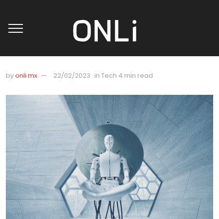
by
onli mx
22/02/2023
in
Tech
4 min read