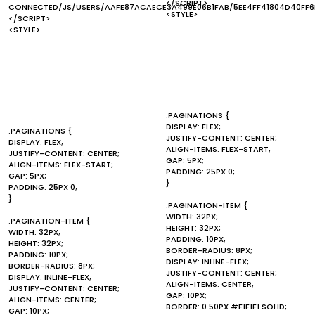
</SCRIPT>
CONNECTED/JS/USERS/AAFE87ACAECE3A499E06B1FAB/5EE4FF41804D40FF6
<STYLE>
</SCRIPT>
<STYLE>
.PAGINATIONS {
DISPLAY: FLEX;
.PAGINATIONS {
JUSTIFY-CONTENT: CENTER;
DISPLAY: FLEX;
ALIGN-ITEMS: FLEX-START;
JUSTIFY-CONTENT: CENTER;
GAP: 5PX;
ALIGN-ITEMS: FLEX-START;
PADDING: 25PX 0;
GAP: 5PX;
}
PADDING: 25PX 0;
}
.PAGINATION-ITEM {
WIDTH: 32PX;
.PAGINATION-ITEM {
HEIGHT: 32PX;
WIDTH: 32PX;
PADDING: 10PX;
HEIGHT: 32PX;
BORDER-RADIUS: 8PX;
PADDING: 10PX;
DISPLAY: INLINE-FLEX;
BORDER-RADIUS: 8PX;
JUSTIFY-CONTENT: CENTER;
DISPLAY: INLINE-FLEX;
ALIGN-ITEMS: CENTER;
JUSTIFY-CONTENT: CENTER;
GAP: 10PX;
ALIGN-ITEMS: CENTER;
BORDER: 0.50PX #F1F1F1 SOLID;
GAP: 10PX;