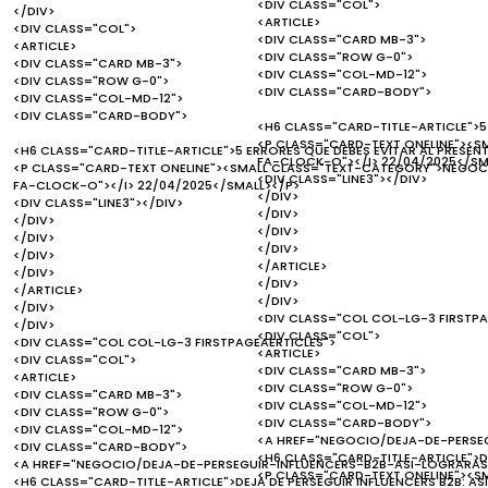
<DIV CLASS="COL">
</DIV>
<ARTICLE>
<DIV CLASS="COL">
<DIV CLASS="CARD MB-3">
<ARTICLE>
<DIV CLASS="ROW G-0">
<DIV CLASS="CARD MB-3">
<DIV CLASS="COL-MD-12">
<DIV CLASS="ROW G-0">
<DIV CLASS="CARD-BODY">
<DIV CLASS="COL-MD-12">
<DIV CLASS="CARD-BODY">
<H6 CLASS="CARD-TITLE-ARTICLE">5
<P CLASS="CARD-TEXT ONELINE"><S
<H6 CLASS="CARD-TITLE-ARTICLE">5 ERRORES QUE DEBES EVITAR AL PRESEN
FA-CLOCK-O"></I> 22/04/2025</SM
<P CLASS="CARD-TEXT ONELINE"><SMALL CLASS="TEXT-CATEGORY">NEGOCI
<DIV CLASS="LINE3"></DIV>
FA-CLOCK-O"></I> 22/04/2025</SMALL></P>
</DIV>
<DIV CLASS="LINE3"></DIV>
</DIV>
</DIV>
</DIV>
</DIV>
</DIV>
</DIV>
</ARTICLE>
</DIV>
</DIV>
</ARTICLE>
</DIV>
</DIV>
<DIV CLASS="COL COL-LG-3 FIRSTPA
</DIV>
<DIV CLASS="COL">
<DIV CLASS="COL COL-LG-3 FIRSTPAGEAERTICLES">
<ARTICLE>
<DIV CLASS="COL">
<DIV CLASS="CARD MB-3">
<ARTICLE>
<DIV CLASS="ROW G-0">
<DIV CLASS="CARD MB-3">
<DIV CLASS="COL-MD-12">
<DIV CLASS="ROW G-0">
<DIV CLASS="CARD-BODY">
<DIV CLASS="COL-MD-12">
<A HREF="NEGOCIO/DEJA-DE-PERSE
<DIV CLASS="CARD-BODY">
<H6 CLASS="CARD-TITLE-ARTICLE">DE
<A HREF="NEGOCIO/DEJA-DE-PERSEGUIR-INFLUENCERS-B2B-ASI-LOGRARAS
<P CLASS="CARD-TEXT ONELINE"><S
<H6 CLASS="CARD-TITLE-ARTICLE">DEJA DE PERSEGUIR INFLUENCERS B2B: AS