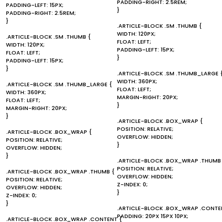
PADDING-RIGHT: 2.5REM;
PADDING-LEFT: 15PX;
}
PADDING-RIGHT: 2.5REM;
}
.ARTICLE-BLOCK .SM .THUMB {
WIDTH: 120PX;
.ARTICLE-BLOCK .SM .THUMB {
FLOAT: LEFT;
WIDTH: 120PX;
PADDING-LEFT: 15PX;
FLOAT: LEFT;
}
PADDING-LEFT: 15PX;
}
.ARTICLE-BLOCK .SM .THUMB_LARGE 
WIDTH: 360PX;
.ARTICLE-BLOCK .SM .THUMB_LARGE {
FLOAT: LEFT;
WIDTH: 360PX;
MARGIN-RIGHT: 20PX;
FLOAT: LEFT;
}
MARGIN-RIGHT: 20PX;
}
.ARTICLE-BLOCK .BOX_WRAP {
POSITION: RELATIVE;
.ARTICLE-BLOCK .BOX_WRAP {
OVERFLOW: HIDDEN;
POSITION: RELATIVE;
}
OVERFLOW: HIDDEN;
}
.ARTICLE-BLOCK .BOX_WRAP .THUMB
POSITION: RELATIVE;
.ARTICLE-BLOCK .BOX_WRAP .THUMB {
OVERFLOW: HIDDEN;
POSITION: RELATIVE;
Z-INDEX: 0;
OVERFLOW: HIDDEN;
}
Z-INDEX: 0;
}
.ARTICLE-BLOCK .BOX_WRAP .CONTE
PADDING: 20PX 15PX 10PX;
.ARTICLE-BLOCK .BOX_WRAP .CONTENT {