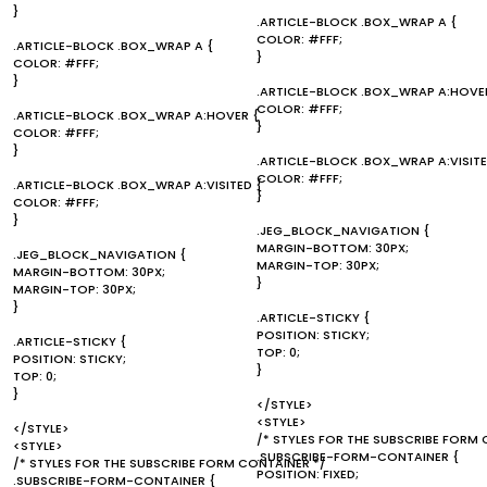
}
.ARTICLE-BLOCK .BOX_WRAP A {
COLOR: #FFF;
.ARTICLE-BLOCK .BOX_WRAP A {
}
COLOR: #FFF;
}
.ARTICLE-BLOCK .BOX_WRAP A:HOVE
COLOR: #FFF;
.ARTICLE-BLOCK .BOX_WRAP A:HOVER {
}
COLOR: #FFF;
}
.ARTICLE-BLOCK .BOX_WRAP A:VISITE
COLOR: #FFF;
.ARTICLE-BLOCK .BOX_WRAP A:VISITED {
}
COLOR: #FFF;
}
.JEG_BLOCK_NAVIGATION {
MARGIN-BOTTOM: 30PX;
.JEG_BLOCK_NAVIGATION {
MARGIN-TOP: 30PX;
MARGIN-BOTTOM: 30PX;
}
MARGIN-TOP: 30PX;
}
.ARTICLE-STICKY {
POSITION: STICKY;
.ARTICLE-STICKY {
TOP: 0;
POSITION: STICKY;
}
TOP: 0;
}
</STYLE>
<STYLE>
</STYLE>
/* STYLES FOR THE SUBSCRIBE FORM 
<STYLE>
.SUBSCRIBE-FORM-CONTAINER {
/* STYLES FOR THE SUBSCRIBE FORM CONTAINER */
POSITION: FIXED;
.SUBSCRIBE-FORM-CONTAINER {