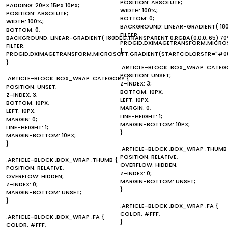
POSITION: ABSOLUTE;
PADDING: 20PX 15PX 10PX;
WIDTH: 100%;
POSITION: ABSOLUTE;
BOTTOM: 0;
WIDTH: 100%;
BACKGROUND: LINEAR-GRADIENT( 180D
BOTTOM: 0;
FILTER:
BACKGROUND: LINEAR-GRADIENT( 180DEG,TRANSPARENT 0,RGBA(0,0,0,.65) 70
PROGID:DXIMAGETRANSFORM.MICROS
FILTER:
}
PROGID:DXIMAGETRANSFORM.MICROSOFT.GRADIENT(STARTCOLORSTR="#00
}
.ARTICLE-BLOCK .BOX_WRAP .CATEG
POSITION: UNSET;
.ARTICLE-BLOCK .BOX_WRAP .CATEGORY {
Z-INDEX: 3;
POSITION: UNSET;
BOTTOM: 10PX;
Z-INDEX: 3;
LEFT: 10PX;
BOTTOM: 10PX;
MARGIN: 0;
LEFT: 10PX;
LINE-HEIGHT: 1;
MARGIN: 0;
MARGIN-BOTTOM: 10PX;
LINE-HEIGHT: 1;
}
MARGIN-BOTTOM: 10PX;
}
.ARTICLE-BLOCK .BOX_WRAP .THUMB
POSITION: RELATIVE;
.ARTICLE-BLOCK .BOX_WRAP .THUMB {
OVERFLOW: HIDDEN;
POSITION: RELATIVE;
Z-INDEX: 0;
OVERFLOW: HIDDEN;
MARGIN-BOTTOM: UNSET;
Z-INDEX: 0;
}
MARGIN-BOTTOM: UNSET;
}
.ARTICLE-BLOCK .BOX_WRAP .FA {
COLOR: #FFF;
.ARTICLE-BLOCK .BOX_WRAP .FA {
}
COLOR: #FFF;