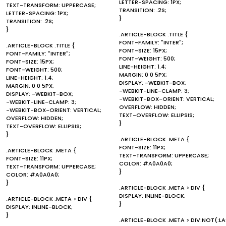
LETTER-SPACING: 1PX;
TEXT-TRANSFORM: UPPERCASE;
TRANSITION: .2S;
LETTER-SPACING: 1PX;
}
TRANSITION: .2S;
}
.ARTICLE-BLOCK .TITLE {
FONT-FAMILY: "INTER";
.ARTICLE-BLOCK .TITLE {
FONT-SIZE: 15PX;
FONT-FAMILY: "INTER";
FONT-WEIGHT: 500;
FONT-SIZE: 15PX;
LINE-HEIGHT: 1.4;
FONT-WEIGHT: 500;
MARGIN: 0 0 5PX;
LINE-HEIGHT: 1.4;
DISPLAY: -WEBKIT-BOX;
MARGIN: 0 0 5PX;
-WEBKIT-LINE-CLAMP: 3;
DISPLAY: -WEBKIT-BOX;
-WEBKIT-BOX-ORIENT: VERTICAL;
-WEBKIT-LINE-CLAMP: 3;
OVERFLOW: HIDDEN;
-WEBKIT-BOX-ORIENT: VERTICAL;
TEXT-OVERFLOW: ELLIPSIS;
OVERFLOW: HIDDEN;
}
TEXT-OVERFLOW: ELLIPSIS;
}
.ARTICLE-BLOCK .META {
FONT-SIZE: 11PX;
.ARTICLE-BLOCK .META {
TEXT-TRANSFORM: UPPERCASE;
FONT-SIZE: 11PX;
COLOR: #A0A0A0;
TEXT-TRANSFORM: UPPERCASE;
}
COLOR: #A0A0A0;
}
.ARTICLE-BLOCK .META > DIV {
DISPLAY: INLINE-BLOCK;
.ARTICLE-BLOCK .META > DIV {
}
DISPLAY: INLINE-BLOCK;
}
.ARTICLE-BLOCK .META > DIV:NOT(:L