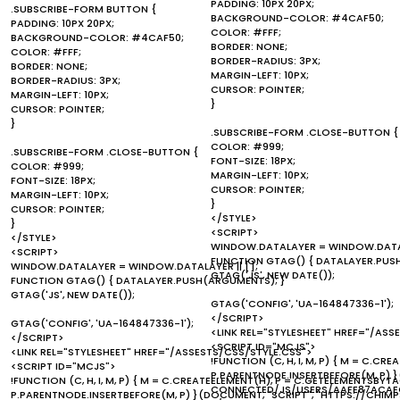
PADDING: 10PX 20PX;
.SUBSCRIBE-FORM BUTTON {
BACKGROUND-COLOR: #4CAF50;
PADDING: 10PX 20PX;
COLOR: #FFF;
BACKGROUND-COLOR: #4CAF50;
BORDER: NONE;
COLOR: #FFF;
BORDER-RADIUS: 3PX;
BORDER: NONE;
MARGIN-LEFT: 10PX;
BORDER-RADIUS: 3PX;
CURSOR: POINTER;
MARGIN-LEFT: 10PX;
}
CURSOR: POINTER;
}
.SUBSCRIBE-FORM .CLOSE-BUTTON {
COLOR: #999;
.SUBSCRIBE-FORM .CLOSE-BUTTON {
FONT-SIZE: 18PX;
COLOR: #999;
MARGIN-LEFT: 10PX;
FONT-SIZE: 18PX;
CURSOR: POINTER;
MARGIN-LEFT: 10PX;
}
CURSOR: POINTER;
</STYLE>
}
<SCRIPT>
</STYLE>
WINDOW.DATALAYER = WINDOW.DATALA
<SCRIPT>
FUNCTION GTAG() { DATALAYER.PUS
WINDOW.DATALAYER = WINDOW.DATALAYER || [];
GTAG('JS', NEW DATE());
FUNCTION GTAG() { DATALAYER.PUSH(ARGUMENTS); }
GTAG('JS', NEW DATE());
GTAG('CONFIG', 'UA-164847336-1');
</SCRIPT>
GTAG('CONFIG', 'UA-164847336-1');
<LINK REL="STYLESHEET" HREF="/ASS
</SCRIPT>
<SCRIPT ID="MCJS">
<LINK REL="STYLESHEET" HREF="/ASSESTS/CSS/STYLE.CSS">
!FUNCTION (C, H, I, M, P) { M = C.C
<SCRIPT ID="MCJS">
P.PARENTNODE.INSERTBEFORE(M, P) 
!FUNCTION (C, H, I, M, P) { M = C.CREATEELEMENT(H), P = C.GETELEMENTSBYTA
CONNECTED/JS/USERS/AAFE87ACAEC
P.PARENTNODE.INSERTBEFORE(M, P) }(DOCUMENT, "SCRIPT", "HTTPS://CHI