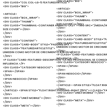
<DIV CLASS="BIG">
<DIV CLASS="COL COL-LG-5 FEATUREDARTICLE">
<DIV CLASS="BIG">
<ARTICLE>
<DIV CLASS="BOX_WRAP">
<ARTICLE>
<DIV CLASS="THUMB">
<DIV CLASS="BOX_WRAP">
<DIV CLASS="THUMBNAIL-CONTAINER
<DIV CLASS="THUMB">
SIZE:COVER"></DIV>
<DIV CLASS="THUMBNAIL-CONTAINER ANIMATE-LAZY"><IMG SRC="/MEDIA/W
</DIV>
SIZE:COVER"></DIV>
</DIV>
</DIV>
<DIV CLASS="CONTENT">
</DIV>
<DIV CLASS="CARD-BODY" STYLE="P
<DIV CLASS="CONTENT">
<DIV CLASS="FEATUREDARTICLETITLE"
<DIV CLASS="CARD-BODY" STYLE="PADDING:0PX">
LINKEDIN COMO MOTOR DE CRECIMIE
<DIV CLASS="FEATUREDARTICLETITLE">
</DIV>
LINKEDIN COMO MOTOR DE CRECIMIENTO B2B EN MÉXICO
<P CLASS="CARD-FEATURED-DESCRIP
</DIV>
INFLUENCIA.</P>
<P CLASS="CARD-FEATURED-DESCRIPTION">LA RED PROFESIONAL SE CONSO
<DIV CLASS="CATEGORY NEGOCIO">
INFLUENCIA.</P>
<SPAN></SPAN>
<DIV CLASS="CATEGORY NEGOCIO">
</DIV>
<SPAN></SPAN>
<SPAN>NEGOCIO</SPAN>
</DIV>
</DIV>
<SPAN>NEGOCIO</SPAN>
</DIV>
</DIV>
</ARTICLE> <SPAN STYLE="FLOAT:RI
</DIV>
</DIV>
</ARTICLE> <SPAN STYLE="FLOAT:RIGHT;PADDING-RIGHT:25PX"><I CLASS="F
<DIV CLASS="LINE3 MOBIILE"></DIV>
</DIV>
</DIV>
<DIV CLASS="LINE3 MOBIILE"></DIV>
<DIV CLASS="META"></DIV>
</DIV>
</DIV>
<DIV CLASS="META"></DIV>