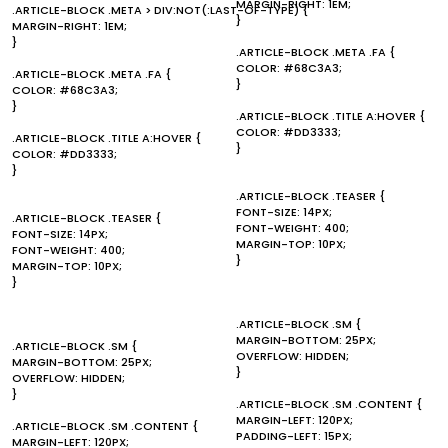
MARGIN-RIGHT: 1EM;
.ARTICLE-BLOCK .META > DIV:NOT(:LAST-OF-TYPE) {
}
MARGIN-RIGHT: 1EM;
}
.ARTICLE-BLOCK .META .FA {
COLOR: #68C3A3;
.ARTICLE-BLOCK .META .FA {
}
COLOR: #68C3A3;
}
.ARTICLE-BLOCK .TITLE A:HOVER {
COLOR: #DD3333;
.ARTICLE-BLOCK .TITLE A:HOVER {
}
COLOR: #DD3333;
}
.ARTICLE-BLOCK .TEASER {
FONT-SIZE: 14PX;
.ARTICLE-BLOCK .TEASER {
FONT-WEIGHT: 400;
FONT-SIZE: 14PX;
MARGIN-TOP: 10PX;
FONT-WEIGHT: 400;
}
MARGIN-TOP: 10PX;
}
.ARTICLE-BLOCK .SM {
MARGIN-BOTTOM: 25PX;
.ARTICLE-BLOCK .SM {
OVERFLOW: HIDDEN;
MARGIN-BOTTOM: 25PX;
}
OVERFLOW: HIDDEN;
}
.ARTICLE-BLOCK .SM .CONTENT {
MARGIN-LEFT: 120PX;
.ARTICLE-BLOCK .SM .CONTENT {
PADDING-LEFT: 15PX;
MARGIN-LEFT: 120PX;