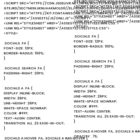
GTEJRD/SECTMISKJKNUAAKMOLD0//
<SCRIPT SRC="HTTPS://CDN.JSDELIVR.NET/NPM/BOOTSTRAP@5.0.1/DIST/JS
<SCRIPT SRC="HTTPS://KIT.FONTA
GTEJRD/SECTMISKJKNUAAKMOLD0//ELJ19SMOZUHV6Z3IEHDS+3ULB9BN9PLX
<SCRIPT SRC="/ASSESTS/JS/ONLI.JS
<SCRIPT SRC="HTTPS://KIT.FONTAWESOME.COM/E176B64CEF.JS" CROSSOR
<LINK REL="STYLESHEET" HREF="/ASS
<SCRIPT SRC="/ASSESTS/JS/ONLI.JS"></SCRIPT>
<LINK REL="STYLESHEET" HREF="/ASS
<LINK REL="STYLESHEET" HREF="/ASSESTS/CSS/STYLES.MIN.CSS">
<STYLE>
<LINK REL="STYLESHEET" HREF="/ASSESTS/CSS/STYLS.CSS">
<STYLE>
.SOCIALS .FA {
FONT-SIZE: 12PX;
.SOCIALS .FA {
BORDER-RADIUS: 100%;
FONT-SIZE: 12PX;
}
BORDER-RADIUS: 100%;
}
.SOCIALS .SEARCH .FA {
PADDING-RIGHT: 20PX;
.SOCIALS .SEARCH .FA {
}
PADDING-RIGHT: 20PX;
}
.SOCIALS A .FA {
DISPLAY: INLINE-BLOCK;
.SOCIALS A .FA {
WIDTH: 26PX;
DISPLAY: INLINE-BLOCK;
LINE-HEIGHT: 26PX;
WIDTH: 26PX;
WHITE-SPACE: NOWRAP;
LINE-HEIGHT: 26PX;
COLOR: #FFF;
WHITE-SPACE: NOWRAP;
TEXT-ALIGN: CENTER;
COLOR: #FFF;
TRANSITION: ALL .2S EASE-IN-OUT;
TEXT-ALIGN: CENTER;
}
TRANSITION: ALL .2S EASE-IN-OUT;
}
.SOCIALS A:HOVER .FA, .SOCIALS A I
OPACITY: .75;
.SOCIALS A:HOVER .FA, .SOCIALS A IMG:HOVER {