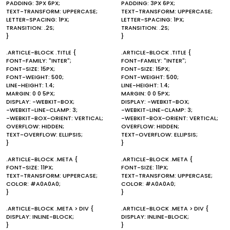
PADDING: 3PX 6PX;
PADDING: 3PX 6PX;
TEXT-TRANSFORM: UPPERCASE;
TEXT-TRANSFORM: UPPERCASE;
LETTER-SPACING: 1PX;
LETTER-SPACING: 1PX;
TRANSITION: .2S;
TRANSITION: .2S;
}
}
.ARTICLE-BLOCK .TITLE {
.ARTICLE-BLOCK .TITLE {
FONT-FAMILY: "INTER";
FONT-FAMILY: "INTER";
FONT-SIZE: 15PX;
FONT-SIZE: 15PX;
FONT-WEIGHT: 500;
FONT-WEIGHT: 500;
LINE-HEIGHT: 1.4;
LINE-HEIGHT: 1.4;
MARGIN: 0 0 5PX;
MARGIN: 0 0 5PX;
DISPLAY: -WEBKIT-BOX;
DISPLAY: -WEBKIT-BOX;
-WEBKIT-LINE-CLAMP: 3;
-WEBKIT-LINE-CLAMP: 3;
-WEBKIT-BOX-ORIENT: VERTICAL;
-WEBKIT-BOX-ORIENT: VERTICAL;
OVERFLOW: HIDDEN;
OVERFLOW: HIDDEN;
TEXT-OVERFLOW: ELLIPSIS;
TEXT-OVERFLOW: ELLIPSIS;
}
}
.ARTICLE-BLOCK .META {
.ARTICLE-BLOCK .META {
FONT-SIZE: 11PX;
FONT-SIZE: 11PX;
TEXT-TRANSFORM: UPPERCASE;
TEXT-TRANSFORM: UPPERCASE;
COLOR: #A0A0A0;
COLOR: #A0A0A0;
}
}
.ARTICLE-BLOCK .META > DIV {
.ARTICLE-BLOCK .META > DIV {
DISPLAY: INLINE-BLOCK;
DISPLAY: INLINE-BLOCK;
}
}