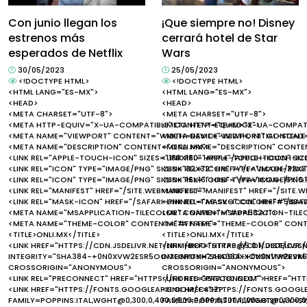
Con junio llegan los
¡Que siempre no! Disney
estrenos más
cerrará hotel de Star
esperados de Netflix
Wars
30/05/2023
25/05/2023
<!DOCTYPE HTML>
<!DOCTYPE HTML>
<HTML LANG="ES-MX">
<HTML LANG="ES-MX">
<HEAD>
<HEAD>
<META CHARSET="UTF-8">
<META CHARSET="UTF-8">
<META HTTP-EQUIV="X-UA-COMPATIBLE" CONTENT="IE=EDGE">
<META HTTP-EQUIV="X-UA-COMPATI
<META NAME="VIEWPORT" CONTENT="WIDTH=DEVICE-WIDTH, INITIAL-SCALE=
<META NAME="VIEWPORT" CONTENT="
<META NAME="DESCRIPTION" CONTENT="ONLI.MX">
<META NAME="DESCRIPTION" CONTEN
<LINK REL="APPLE-TOUCH-ICON" SIZES="180X180" HREF="/APPLE-TOUCH-IC
<LINK REL="APPLE-TOUCH-ICON" SIZ
<LINK REL="ICON" TYPE="IMAGE/PNG" SIZES="32X32" HREF="/FAVICON-32X3
<LINK REL="ICON" TYPE="IMAGE/PNG
<LINK REL="ICON" TYPE="IMAGE/PNG" SIZES="16X16" HREF="/FAVICON-16X16
<LINK REL="ICON" TYPE="IMAGE/PNG"
<LINK REL="MANIFEST" HREF="/SITE.WEBMANIFEST">
<LINK REL="MANIFEST" HREF="/SITE.
<LINK REL="MASK-ICON" HREF="/SAFARI-PINNED-TAB.SVG" COLOR="#5BBA
<LINK REL="MASK-ICON" HREF="/SA
<META NAME="MSAPPLICATION-TILECOLOR" CONTENT="#DA532C">
<META NAME="MSAPPLICATION-TIL
<META NAME="THEME-COLOR" CONTENT="#FFFFFF">
<META NAME="THEME-COLOR" CONT
<TITLE>ONLI.MX</TITLE>
<TITLE>ONLI.MX</TITLE>
<LINK HREF="HTTPS://CDN.JSDELIVR.NET/NPM/BOOTSTRAP@5.0.1/DIST/CSS/
<LINK HREF="HTTPS://CDN.JSDELIVR
INTEGRITY="SHA384-+0N0XVW2ESR5OOMGNYDNHZABDSOXXCVSN1TPPRVM
INTEGRITY="SHA384-+0N0XVW2ES
CROSSORIGIN="ANONYMOUS">
CROSSORIGIN="ANONYMOUS">
<LINK REL="PRECONNECT" HREF="HTTPS://FONTS.GSTATIC.COM">
<LINK REL="PRECONNECT" HREF="HT
<LINK HREF="HTTPS://FONTS.GOOGLEAPIS.COM/CSS2?
<LINK HREF="HTTPS://FONTS.GOOGL
FAMILY=POPPINS:ITAL,WGHT@0,300;0,400;0,500;0,600;0,700;1,100&DISPLAY=S
FAMILY=POPPINS:ITAL,WGHT@0,300;0,4