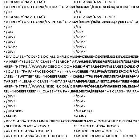
<LI CLASS="NAV-ITEM">
<LI CLASS="NAV-ITEM">
<A HREF="/CATEGORIA/SOCIAL" CLASS="SOCIAL">SOCIAL</A>
<A HREF="/CATEGORIA/SOCIAL" CLA
</LI>
</LI>
<LI CLASS="NAV-ITEM">
<LI CLASS="NAV-ITEM">
<A HREF="/CATEGORIA/EVENTOS" CLASS="EVENTOS">EVENTOS</A>
<A HREF="/CATEGORIA/EVENTOS" C
</LI>
</LI>
</UL>
</UL>
</DIV>
</DIV>
</DIV>
</DIV>
</NAV>
</NAV>
</DIV>
</DIV>
<DIV CLASS="COL-2 SOCIALS D-FLEX ALIGN-ITEMS-CENTER JUSTIFY-CONTE
<DIV CLASS="COL-2 SOCIALS D-FLEX
<A HREF="/BUSCAR" CLASS="SEARCH" ARIA-LABEL="SEARCH" REL="NOREFERR
<A HREF="/BUSCAR" CLASS="SEARCH"
HREF="HTTPS://WWW.FACEBOOK.COM/ONLIMX" TARGET="_BLANK" CLASS="F
HREF="HTTPS://WWW.FACEBOOK.COM
<I CLASS="FA FA-FACEBOOK"></I></A> <A HREF="HTTPS://TWITTER.COM/ON
<I CLASS="FA FA-FACEBOOK"></I></
LABEL="TWITTER" REL="NOREFERRER"><I CLASS="FA FA-TWITTER"></I></A>
LABEL="TWITTER" REL="NOREFERRER"
TARGET="_BLANK" CLASS="INSTAGRAM" ARIA-LABEL="INSTAGRAM" REL="NOR
TARGET="_BLANK" CLASS="INSTAGRAM
HREF="HTTPS://WWW.LINKEDIN.COM/COMPANY/ONLIMX/" TARGET="_BLANK" C
HREF="HTTPS://WWW.LINKEDIN.COM/
REL="NOREFERRER"><I CLASS="FA FA-LINKEDIN"></I></A>
REL="NOREFERRER"><I CLASS="FA FA-
</DIV>
</DIV>
</DIV>
</DIV>
</DIV>
</DIV>
</HEADER>
</HEADER>
<MAIN>
<MAIN>
<DIV CLASS="CONTAINER GREYBACKGROUND">
<DIV CLASS="CONTAINER GREYBACK
<SECTION CLASS="ROW">
<SECTION CLASS="ROW">
<ARTICLE CLASS="COL-12">
<ARTICLE CLASS="COL-12">
<ARTICLE CLASS="ARTICLE-BLOCK">
<ARTICLE CLASS="ARTICLE-BLOCK">