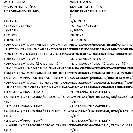
WIDTH: 2REM;
WIDTH: 2REM;
MARGIN-LEFT: -1PX;
MARGIN-LEFT: -1PX;
BORDER-RADIUS: 5PX;
BORDER-RADIUS: 5PX;
}
}
</STYLE>
</STYLE>
<STYLE></STYLE>
<STYLE></STYLE>
</HEAD>
</HEAD>
<BODY>
<BODY>
<HEADER>
<HEADER>
<DIV CLASS="CONTAINER NAVIGATION NAV-BG-MX NAVBAR-DARK">
<DIV CLASS="CONTAINER NAVIGATI
<BUTTON CLASS="NAVBAR-TOGGLER" TYPE="BUTTON" DATA-BS-TOGGLE="C
<BUTTON CLASS="NAVBAR-TOGGLER"
CONTROLS="NAVBARTEXT" ARIA-EXPANDED="FALSE" ARIA-LABEL="TOGGLE 
CONTROLS="NAVBARTEXT" ARIA-EXP
<DIV CLASS="ROW">
<DIV CLASS="ROW">
<DIV CLASS="COL-12 COL-LG-10">
<DIV CLASS="COL-12 COL-LG-10">
<NAV CLASS="NAVBAR NAVBAR-EXPAND-LG JUSTIFY-CONTENT-CENTER JUS
<NAV CLASS="NAVBAR NAVBAR-EXPA
<DIV CLASS="CONTAINER-FLUID JUSTIFY-CONTENT-CENTER JUSTIFY-CONTEN
<DIV CLASS="CONTAINER-FLUID JUS
<A CLASS="NAVBAR-BRAND" HREF="/"><IMG SRC="/ASSESTS/IMAGES/LOGO.
<A CLASS="NAVBAR-BRAND" HREF="/
<DIV CLASS="COLLAPSE NAVBAR-COLLAPSE JUSTIFY-CONTENT-CENTER" ID=
<DIV CLASS="COLLAPSE NAVBAR-COL
<UL CLASS="NAVBAR-NAV MB-2 MB-LG-0 NAV JUSTIFY-CONTENT-CENTER">
<UL CLASS="NAVBAR-NAV MB-2 MB-
<LI CLASS="NAV-ITEM">
<LI CLASS="NAV-ITEM">
<A HREF="/CATEGORIA/NEGOCIO" CLASS="NEGOCIO">NEGOCIO</A>
<A HREF="/CATEGORIA/NEGOCIO" 
</LI>
</LI>
<LI CLASS="NAV-ITEM">
<LI CLASS="NAV-ITEM">
<A HREF="/CATEGORIA/STARTUPS" CLASS="STARTUPS">STARTUPS</A>
<A HREF="/CATEGORIA/STARTUPS" 
</LI>
</LI>
<LI CLASS="NAV-ITEM">
<LI CLASS="NAV-ITEM">
<A HREF="/CATEGORIA/TECH" CLASS="TECH">TECH</A>
<A HREF="/CATEGORIA/TECH" CLAS
</LI>
</LI>