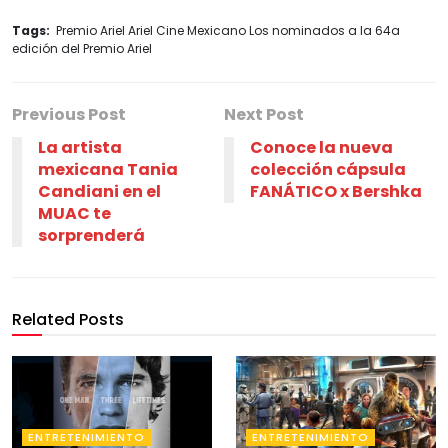
Tags:
Premio Ariel Ariel Cine Mexicano Los nominados a la 64a
edición del Premio Ariel
Previous Post
Next Post
La artista
Conoce la nueva
mexicana Tania
colección cápsula
Candiani en el
FANÁTICO x Bershka
MUAC te
sorprenderá
Related Posts
ENTRETENIMIENTO
ENTRETENIMIENTO