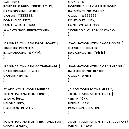
GAP: 10PX;
GAP: 10PX;
BORDER: 0.50PX #F1F1F1 SOLID;
BORDER: 0.50PX #F1F1F1 SOLID;
BACKGROUND: WHITE;
BACKGROUND: WHITE;
COLOR: #333333;
COLOR: #333333;
FONT-SIZE: 13PX;
FONT-SIZE: 13PX;
FONT-WEIGHT: 600;
FONT-WEIGHT: 600;
WORD-WRAP: BREAK-WORD;
WORD-WRAP: BREAK-WORD;
}
}
.PAGINATION-ITEM.PAGE:HOVER {
.PAGINATION-ITEM.PAGE:HOVER {
CURSOR: POINTER;
CURSOR: POINTER;
BACKGROUND: #F1F1F1;
BACKGROUND: #F1F1F1;
}
}
.PAGINATION-ITEM.ACTIVE-PAGE {
.PAGINATION-ITEM.ACTIVE-PAGE {
BACKGROUND: BLACK;
BACKGROUND: BLACK;
COLOR: WHITE;
COLOR: WHITE;
}
}
/* ADD YOUR ICONS HERE */
/* ADD YOUR ICONS HERE */
.ICON-PAGINATION-FIRST {
.ICON-PAGINATION-FIRST {
WIDTH: 16PX;
WIDTH: 16PX;
HEIGHT: 16PX;
HEIGHT: 16PX;
POSITION: RELATIVE;
POSITION: RELATIVE;
}
}
.ICON-PAGINATION-FIRST .VECTOR {
.ICON-PAGINATION-FIRST .VECTOR {
WIDTH: 4.94PX;
WIDTH: 4.94PX;