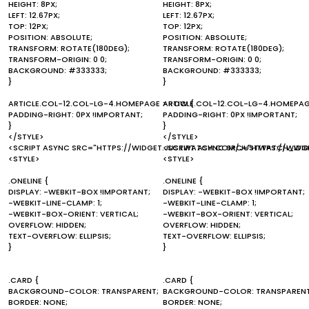
HEIGHT: 8PX;
HEIGHT: 8PX;
LEFT: 12.67PX;
LEFT: 12.67PX;
TOP: 12PX;
TOP: 12PX;
POSITION: ABSOLUTE;
POSITION: ABSOLUTE;
TRANSFORM: ROTATE(180DEG);
TRANSFORM: ROTATE(180DEG);
TRANSFORM-ORIGIN: 0 0;
TRANSFORM-ORIGIN: 0 0;
BACKGROUND: #333333;
BACKGROUND: #333333;
}
}
ARTICLE.COL-12.COL-LG-4.HOMEPAGE > ROW {
ARTICLE.COL-12.COL-LG-4.HOMEPAG
PADDING-RIGHT: 0PX !IMPORTANT;
PADDING-RIGHT: 0PX !IMPORTANT;
}
}
</STYLE>
</STYLE>
<SCRIPT ASYNC SRC="HTTPS://WIDGET.JUSTWATCH.COM/JUSTWATCH_WIDG
<SCRIPT ASYNC SRC="HTTPS://WID
<STYLE>
<STYLE>
.ONELINE {
.ONELINE {
DISPLAY: -WEBKIT-BOX !IMPORTANT;
DISPLAY: -WEBKIT-BOX !IMPORTANT;
-WEBKIT-LINE-CLAMP: 1;
-WEBKIT-LINE-CLAMP: 1;
-WEBKIT-BOX-ORIENT: VERTICAL;
-WEBKIT-BOX-ORIENT: VERTICAL;
OVERFLOW: HIDDEN;
OVERFLOW: HIDDEN;
TEXT-OVERFLOW: ELLIPSIS;
TEXT-OVERFLOW: ELLIPSIS;
}
}
.CARD {
.CARD {
BACKGROUND-COLOR: TRANSPARENT;
BACKGROUND-COLOR: TRANSPARENT
BORDER: NONE;
BORDER: NONE;