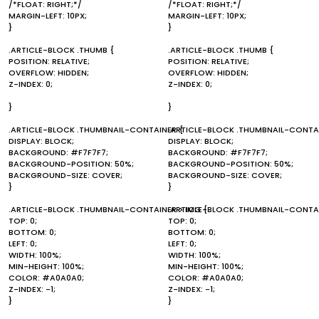
/*FLOAT: RIGHT;*/
/*FLOAT: RIGHT;*/
MARGIN-LEFT: 10PX;
MARGIN-LEFT: 10PX;
}
}
.ARTICLE-BLOCK .THUMB {
.ARTICLE-BLOCK .THUMB {
POSITION: RELATIVE;
POSITION: RELATIVE;
OVERFLOW: HIDDEN;
OVERFLOW: HIDDEN;
Z-INDEX: 0;
Z-INDEX: 0;
}
}
.ARTICLE-BLOCK .THUMBNAIL-CONTAINER {
.ARTICLE-BLOCK .THUMBNAIL-CONTAI
DISPLAY: BLOCK;
DISPLAY: BLOCK;
BACKGROUND: #F7F7F7;
BACKGROUND: #F7F7F7;
BACKGROUND-POSITION: 50%;
BACKGROUND-POSITION: 50%;
BACKGROUND-SIZE: COVER;
BACKGROUND-SIZE: COVER;
}
}
.ARTICLE-BLOCK .THUMBNAIL-CONTAINER > IMG {
.ARTICLE-BLOCK .THUMBNAIL-CONTAI
TOP: 0;
TOP: 0;
BOTTOM: 0;
BOTTOM: 0;
LEFT: 0;
LEFT: 0;
WIDTH: 100%;
WIDTH: 100%;
MIN-HEIGHT: 100%;
MIN-HEIGHT: 100%;
COLOR: #A0A0A0;
COLOR: #A0A0A0;
Z-INDEX: -1;
Z-INDEX: -1;
}
}