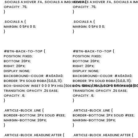
.SOCIALS A:HOVER .FA, .SOCIALS A IMG:HOVER {
.SOCIALS A:HOVER .FA, .SOCIALS A I
OPACITY: .75;
OPACITY: .75;
}
}
.SOCIALS A {
.SOCIALS A {
MARGIN: 0 5PX 0 0;
MARGIN: 0 5PX 0 0;
}
}
#BTN-BACK-TO-TOP {
#BTN-BACK-TO-TOP {
POSITION: FIXED;
POSITION: FIXED;
BOTTOM: 20PX;
BOTTOM: 20PX;
RIGHT: 20PX;
RIGHT: 20PX;
DISPLAY: NONE;
DISPLAY: NONE;
BACKGROUND-COLOR: #A0A0A0;
BACKGROUND-COLOR: #A0A0A0;
BORDER: 1PX SOLID RGBA(0,0,0,.11);
BORDER: 1PX SOLID RGBA(0,0,0,.11);
BOX-SHADOW: INSET 0 0 0 1PX HSL(0DEG 0% 100% / 10%), 0 2PX 6PX RGB(0 0 0
BOX-SHADOW: INSET 0 0 0 1PX HSL(0DE
TRANSITION: OPACITY .2S EASE;
TRANSITION: OPACITY .2S EASE;
OPACITY: .6;
OPACITY: .6;
}
}
.ARTICLE-BLOCK .LINE {
.ARTICLE-BLOCK .LINE {
BORDER-BOTTOM: 2PX SOLID #EEE;
BORDER-BOTTOM: 2PX SOLID #EEE;
MARGIN-BOTTOM: 20PX;
MARGIN-BOTTOM: 20PX;
}
}
.ARTICLE-BLOCK .HEADLINE:AFTER {
.ARTICLE-BLOCK .HEADLINE:AFTER {