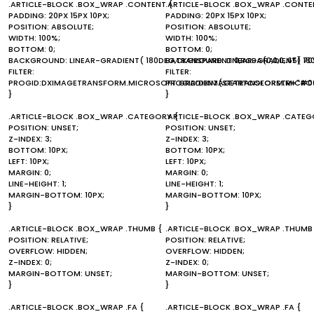
.ARTICLE-BLOCK .BOX_WRAP .CONTENT {
.ARTICLE-BLOCK .BOX_WRAP .CONTE
PADDING: 20PX 15PX 10PX;
PADDING: 20PX 15PX 10PX;
POSITION: ABSOLUTE;
POSITION: ABSOLUTE;
WIDTH: 100%;
WIDTH: 100%;
BOTTOM: 0;
BOTTOM: 0;
BACKGROUND: LINEAR-GRADIENT( 180DEG,TRANSPARENT 0,RGBA(0,0,0,.65) 70
BACKGROUND: LINEAR-GRADIENT( 180D
FILTER:
FILTER:
PROGID:DXIMAGETRANSFORM.MICROSOFT.GRADIENT(STARTCOLORSTR="#00
PROGID:DXIMAGETRANSFORM.MICROS
}
}
.ARTICLE-BLOCK .BOX_WRAP .CATEGORY {
.ARTICLE-BLOCK .BOX_WRAP .CATEG
POSITION: UNSET;
POSITION: UNSET;
Z-INDEX: 3;
Z-INDEX: 3;
BOTTOM: 10PX;
BOTTOM: 10PX;
LEFT: 10PX;
LEFT: 10PX;
MARGIN: 0;
MARGIN: 0;
LINE-HEIGHT: 1;
LINE-HEIGHT: 1;
MARGIN-BOTTOM: 10PX;
MARGIN-BOTTOM: 10PX;
}
}
.ARTICLE-BLOCK .BOX_WRAP .THUMB {
.ARTICLE-BLOCK .BOX_WRAP .THUMB
POSITION: RELATIVE;
POSITION: RELATIVE;
OVERFLOW: HIDDEN;
OVERFLOW: HIDDEN;
Z-INDEX: 0;
Z-INDEX: 0;
MARGIN-BOTTOM: UNSET;
MARGIN-BOTTOM: UNSET;
}
}
.ARTICLE-BLOCK .BOX_WRAP .FA {
.ARTICLE-BLOCK .BOX_WRAP .FA {