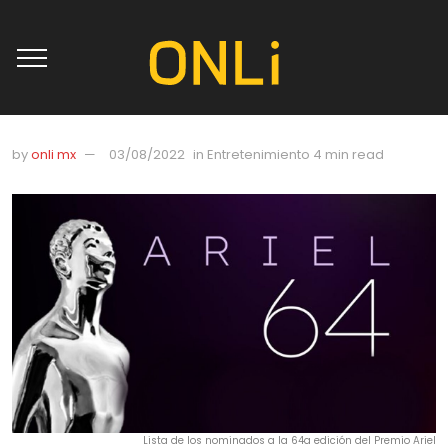
by
onli mx
03/08/2022
in
Entretenimiento
4 min read
Lista de los nominados a la 64a edición del Premio Ariel