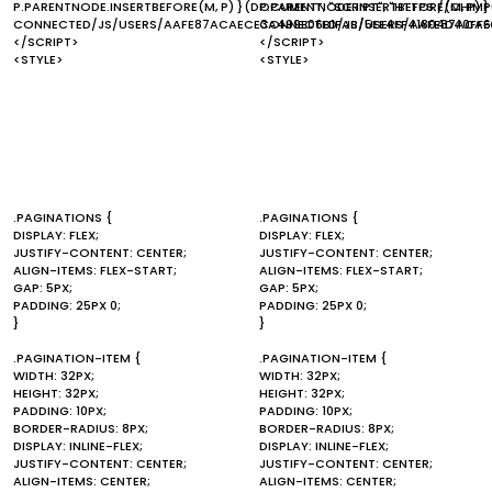
P.PARENTNODE.INSERTBEFORE(M, P) }(DOCUMENT, "SCRIPT", "HTTPS://CHI
P.PARENTNODE.INSERTBEFORE(M, P) 
CONNECTED/JS/USERS/AAFE87ACAECE3A499E06B1FAB/5EE4FF41804D40FF6
CONNECTED/JS/USERS/AAFE87ACAEC
</SCRIPT>
</SCRIPT>
<STYLE>
<STYLE>
.PAGINATIONS {
.PAGINATIONS {
DISPLAY: FLEX;
DISPLAY: FLEX;
JUSTIFY-CONTENT: CENTER;
JUSTIFY-CONTENT: CENTER;
ALIGN-ITEMS: FLEX-START;
ALIGN-ITEMS: FLEX-START;
GAP: 5PX;
GAP: 5PX;
PADDING: 25PX 0;
PADDING: 25PX 0;
}
}
.PAGINATION-ITEM {
.PAGINATION-ITEM {
WIDTH: 32PX;
WIDTH: 32PX;
HEIGHT: 32PX;
HEIGHT: 32PX;
PADDING: 10PX;
PADDING: 10PX;
BORDER-RADIUS: 8PX;
BORDER-RADIUS: 8PX;
DISPLAY: INLINE-FLEX;
DISPLAY: INLINE-FLEX;
JUSTIFY-CONTENT: CENTER;
JUSTIFY-CONTENT: CENTER;
ALIGN-ITEMS: CENTER;
ALIGN-ITEMS: CENTER;