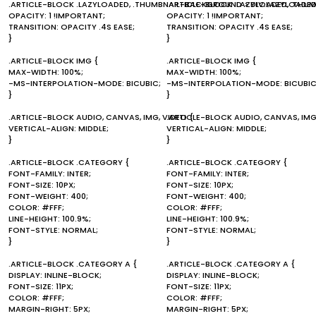
.ARTICLE-BLOCK .LAZYLOADED, .THUMBNAIL-BACKGROUND > DIV.LAZYLOADED
.ARTICLE-BLOCK .LAZYLOADED, .THU
OPACITY: 1 !IMPORTANT;
OPACITY: 1 !IMPORTANT;
TRANSITION: OPACITY .4S EASE;
TRANSITION: OPACITY .4S EASE;
}
}
.ARTICLE-BLOCK IMG {
.ARTICLE-BLOCK IMG {
MAX-WIDTH: 100%;
MAX-WIDTH: 100%;
-MS-INTERPOLATION-MODE: BICUBIC;
-MS-INTERPOLATION-MODE: BICUBIC
}
}
.ARTICLE-BLOCK AUDIO, CANVAS, IMG, VIDEO {
.ARTICLE-BLOCK AUDIO, CANVAS, IMG
VERTICAL-ALIGN: MIDDLE;
VERTICAL-ALIGN: MIDDLE;
}
}
.ARTICLE-BLOCK .CATEGORY {
.ARTICLE-BLOCK .CATEGORY {
FONT-FAMILY: INTER;
FONT-FAMILY: INTER;
FONT-SIZE: 10PX;
FONT-SIZE: 10PX;
FONT-WEIGHT: 400;
FONT-WEIGHT: 400;
COLOR: #FFF;
COLOR: #FFF;
LINE-HEIGHT: 100.9%;
LINE-HEIGHT: 100.9%;
FONT-STYLE: NORMAL;
FONT-STYLE: NORMAL;
}
}
.ARTICLE-BLOCK .CATEGORY A {
.ARTICLE-BLOCK .CATEGORY A {
DISPLAY: INLINE-BLOCK;
DISPLAY: INLINE-BLOCK;
FONT-SIZE: 11PX;
FONT-SIZE: 11PX;
COLOR: #FFF;
COLOR: #FFF;
MARGIN-RIGHT: 5PX;
MARGIN-RIGHT: 5PX;