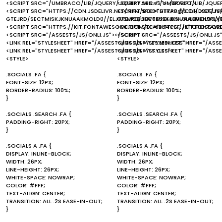
<SCRIPT SRC="/UMBRACO/LIB/JQUERY/JQUERY.MIN.JS"></SCRIPT>
<SCRIPT SRC="/UMBRACO/LIB/JQUER
<SCRIPT SRC="HTTPS://CDN.JSDELIVR.NET/NPM/BOOTSTRAP@5.0.1/DIST/JS
<SCRIPT SRC="HTTPS://CDN.JSDELI
GTEJRD/SECTMISKJKNUAAKMOLD0//ELJ19SMOZUHV6Z3IEHDS+3ULB9BN9PLX
GTEJRD/SECTMISKJKNUAAKMOLD0//
<SCRIPT SRC="HTTPS://KIT.FONTAWESOME.COM/E176B64CEF.JS" CROSSOR
<SCRIPT SRC="HTTPS://KIT.FONTA
<SCRIPT SRC="/ASSESTS/JS/ONLI.JS"></SCRIPT>
<SCRIPT SRC="/ASSESTS/JS/ONLI.JS
<LINK REL="STYLESHEET" HREF="/ASSESTS/CSS/STYLES.MIN.CSS">
<LINK REL="STYLESHEET" HREF="/ASS
<LINK REL="STYLESHEET" HREF="/ASSESTS/CSS/STYLS.CSS">
<LINK REL="STYLESHEET" HREF="/ASS
<STYLE>
<STYLE>
.SOCIALS .FA {
.SOCIALS .FA {
FONT-SIZE: 12PX;
FONT-SIZE: 12PX;
BORDER-RADIUS: 100%;
BORDER-RADIUS: 100%;
}
}
.SOCIALS .SEARCH .FA {
.SOCIALS .SEARCH .FA {
PADDING-RIGHT: 20PX;
PADDING-RIGHT: 20PX;
}
}
.SOCIALS A .FA {
.SOCIALS A .FA {
DISPLAY: INLINE-BLOCK;
DISPLAY: INLINE-BLOCK;
WIDTH: 26PX;
WIDTH: 26PX;
LINE-HEIGHT: 26PX;
LINE-HEIGHT: 26PX;
WHITE-SPACE: NOWRAP;
WHITE-SPACE: NOWRAP;
COLOR: #FFF;
COLOR: #FFF;
TEXT-ALIGN: CENTER;
TEXT-ALIGN: CENTER;
TRANSITION: ALL .2S EASE-IN-OUT;
TRANSITION: ALL .2S EASE-IN-OUT;
}
}