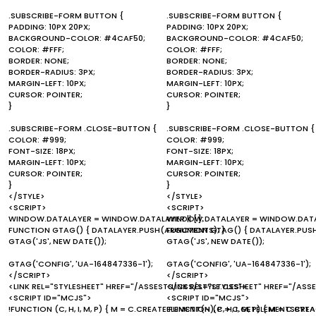
.SUBSCRIBE-FORM BUTTON {
.SUBSCRIBE-FORM BUTTON {
PADDING: 10PX 20PX;
PADDING: 10PX 20PX;
BACKGROUND-COLOR: #4CAF50;
BACKGROUND-COLOR: #4CAF50;
COLOR: #FFF;
COLOR: #FFF;
BORDER: NONE;
BORDER: NONE;
BORDER-RADIUS: 3PX;
BORDER-RADIUS: 3PX;
MARGIN-LEFT: 10PX;
MARGIN-LEFT: 10PX;
CURSOR: POINTER;
CURSOR: POINTER;
}
}
.SUBSCRIBE-FORM .CLOSE-BUTTON {
.SUBSCRIBE-FORM .CLOSE-BUTTON {
COLOR: #999;
COLOR: #999;
FONT-SIZE: 18PX;
FONT-SIZE: 18PX;
MARGIN-LEFT: 10PX;
MARGIN-LEFT: 10PX;
CURSOR: POINTER;
CURSOR: POINTER;
}
}
</STYLE>
</STYLE>
<SCRIPT>
<SCRIPT>
WINDOW.DATALAYER = WINDOW.DATALAYER || [];
WINDOW.DATALAYER = WINDOW.DATALA
FUNCTION GTAG() { DATALAYER.PUSH(ARGUMENTS); }
FUNCTION GTAG() { DATALAYER.PUS
GTAG('JS', NEW DATE());
GTAG('JS', NEW DATE());
GTAG('CONFIG', 'UA-164847336-1');
GTAG('CONFIG', 'UA-164847336-1');
</SCRIPT>
</SCRIPT>
<LINK REL="STYLESHEET" HREF="/ASSESTS/CSS/STYLE.CSS">
<LINK REL="STYLESHEET" HREF="/ASS
<SCRIPT ID="MCJS">
<SCRIPT ID="MCJS">
!FUNCTION (C, H, I, M, P) { M = C.CREATEELEMENT(H), P = C.GETELEMENTSBYTA
!FUNCTION (C, H, I, M, P) { M = C.C