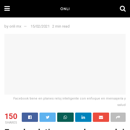
by
onli mx
15/02/2021
2 min read
Facebook tiene en planes reloj inteligente con enfoque en mensajería y
salud
150
SHARES