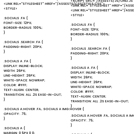
<SCRIPT SRC="/ASSESTS/JS/ONLI.JS
<LINK REL="STYLESHEET" HREF="/ASSESTS/CSS/STYLS.CSS">
<LINK REL="STYLESHEET" HREF="/ASS
<STYLE>
<LINK REL="STYLESHEET" HREF="/ASS
<STYLE>
.SOCIALS .FA {
FONT-SIZE: 12PX;
.SOCIALS .FA {
BORDER-RADIUS: 100%;
FONT-SIZE: 12PX;
}
BORDER-RADIUS: 100%;
}
.SOCIALS .SEARCH .FA {
PADDING-RIGHT: 20PX;
.SOCIALS .SEARCH .FA {
}
PADDING-RIGHT: 20PX;
}
.SOCIALS A .FA {
DISPLAY: INLINE-BLOCK;
.SOCIALS A .FA {
WIDTH: 26PX;
DISPLAY: INLINE-BLOCK;
LINE-HEIGHT: 26PX;
WIDTH: 26PX;
WHITE-SPACE: NOWRAP;
LINE-HEIGHT: 26PX;
COLOR: #FFF;
WHITE-SPACE: NOWRAP;
TEXT-ALIGN: CENTER;
COLOR: #FFF;
TRANSITION: ALL .2S EASE-IN-OUT;
TEXT-ALIGN: CENTER;
}
TRANSITION: ALL .2S EASE-IN-OUT;
}
.SOCIALS A:HOVER .FA, .SOCIALS A IMG:HOVER {
OPACITY: .75;
.SOCIALS A:HOVER .FA, .SOCIALS A I
}
OPACITY: .75;
}
.SOCIALS A {
MARGIN: 0 5PX 0 0;