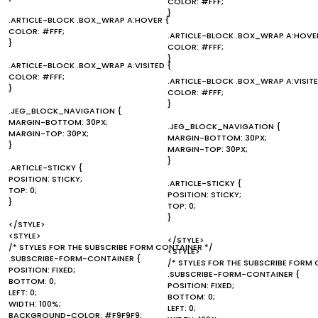
COLOR: #FFF;
}
.ARTICLE-BLOCK .BOX_WRAP A:HOVER {
COLOR: #FFF;
.ARTICLE-BLOCK .BOX_WRAP A:HOVE
}
COLOR: #FFF;
}
.ARTICLE-BLOCK .BOX_WRAP A:VISITED {
COLOR: #FFF;
.ARTICLE-BLOCK .BOX_WRAP A:VISITE
}
COLOR: #FFF;
}
.JEG_BLOCK_NAVIGATION {
MARGIN-BOTTOM: 30PX;
.JEG_BLOCK_NAVIGATION {
MARGIN-TOP: 30PX;
MARGIN-BOTTOM: 30PX;
}
MARGIN-TOP: 30PX;
}
.ARTICLE-STICKY {
POSITION: STICKY;
.ARTICLE-STICKY {
TOP: 0;
POSITION: STICKY;
}
TOP: 0;
}
</STYLE>
<STYLE>
</STYLE>
/* STYLES FOR THE SUBSCRIBE FORM CONTAINER */
<STYLE>
.SUBSCRIBE-FORM-CONTAINER {
/* STYLES FOR THE SUBSCRIBE FORM 
POSITION: FIXED;
.SUBSCRIBE-FORM-CONTAINER {
BOTTOM: 0;
POSITION: FIXED;
LEFT: 0;
BOTTOM: 0;
WIDTH: 100%;
LEFT: 0;
BACKGROUND-COLOR: #F9F9F9;