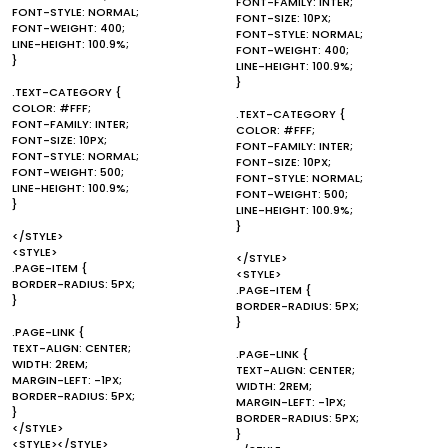
FONT-FAMILY: INTER;
FONT-STYLE: NORMAL;
FONT-SIZE: 10PX;
FONT-WEIGHT: 400;
FONT-STYLE: NORMAL;
LINE-HEIGHT: 100.9%;
FONT-WEIGHT: 400;
}
LINE-HEIGHT: 100.9%;
}
.TEXT-CATEGORY {
COLOR: #FFF;
.TEXT-CATEGORY {
FONT-FAMILY: INTER;
COLOR: #FFF;
FONT-SIZE: 10PX;
FONT-FAMILY: INTER;
FONT-STYLE: NORMAL;
FONT-SIZE: 10PX;
FONT-WEIGHT: 500;
FONT-STYLE: NORMAL;
LINE-HEIGHT: 100.9%;
FONT-WEIGHT: 500;
}
LINE-HEIGHT: 100.9%;
}
</STYLE>
<STYLE>
</STYLE>
.PAGE-ITEM {
<STYLE>
BORDER-RADIUS: 5PX;
.PAGE-ITEM {
}
BORDER-RADIUS: 5PX;
}
.PAGE-LINK {
TEXT-ALIGN: CENTER;
.PAGE-LINK {
WIDTH: 2REM;
TEXT-ALIGN: CENTER;
MARGIN-LEFT: -1PX;
WIDTH: 2REM;
BORDER-RADIUS: 5PX;
MARGIN-LEFT: -1PX;
}
BORDER-RADIUS: 5PX;
</STYLE>
}
<STYLE></STYLE>