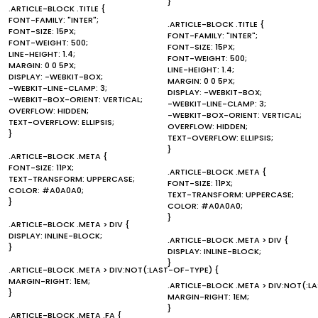
}
.ARTICLE-BLOCK .TITLE {
FONT-FAMILY: "INTER";
.ARTICLE-BLOCK .TITLE {
FONT-SIZE: 15PX;
FONT-FAMILY: "INTER";
FONT-WEIGHT: 500;
FONT-SIZE: 15PX;
LINE-HEIGHT: 1.4;
FONT-WEIGHT: 500;
MARGIN: 0 0 5PX;
LINE-HEIGHT: 1.4;
DISPLAY: -WEBKIT-BOX;
MARGIN: 0 0 5PX;
-WEBKIT-LINE-CLAMP: 3;
DISPLAY: -WEBKIT-BOX;
-WEBKIT-BOX-ORIENT: VERTICAL;
-WEBKIT-LINE-CLAMP: 3;
OVERFLOW: HIDDEN;
-WEBKIT-BOX-ORIENT: VERTICAL;
TEXT-OVERFLOW: ELLIPSIS;
OVERFLOW: HIDDEN;
}
TEXT-OVERFLOW: ELLIPSIS;
}
.ARTICLE-BLOCK .META {
FONT-SIZE: 11PX;
.ARTICLE-BLOCK .META {
TEXT-TRANSFORM: UPPERCASE;
FONT-SIZE: 11PX;
COLOR: #A0A0A0;
TEXT-TRANSFORM: UPPERCASE;
}
COLOR: #A0A0A0;
}
.ARTICLE-BLOCK .META > DIV {
DISPLAY: INLINE-BLOCK;
.ARTICLE-BLOCK .META > DIV {
}
DISPLAY: INLINE-BLOCK;
}
.ARTICLE-BLOCK .META > DIV:NOT(:LAST-OF-TYPE) {
MARGIN-RIGHT: 1EM;
.ARTICLE-BLOCK .META > DIV:NOT(:L
}
MARGIN-RIGHT: 1EM;
}
.ARTICLE-BLOCK .META .FA {