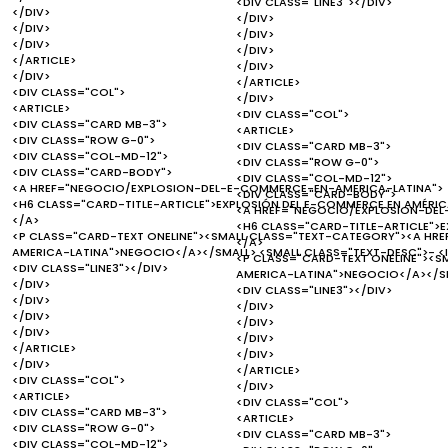
<DIV CLASS="LINE3"></DIV>
</DIV>
</DIV>
</DIV>
</DIV>
</DIV>
</DIV>
</ARTICLE>
</DIV>
</DIV>
</ARTICLE>
<DIV CLASS="COL">
</DIV>
<ARTICLE>
<DIV CLASS="COL">
<DIV CLASS="CARD MB-3">
<ARTICLE>
<DIV CLASS="ROW G-0">
<DIV CLASS="CARD MB-3">
<DIV CLASS="COL-MD-12">
<DIV CLASS="ROW G-0">
<DIV CLASS="CARD-BODY">
<DIV CLASS="COL-MD-12">
<A HREF="NEGOCIO/EXPLOSION-DEL-E-COMMERCE-EN-AMERICA-LATINA">
<DIV CLASS="CARD-BODY">
<H6 CLASS="CARD-TITLE-ARTICLE">EXPLOSIÓN DEL E-COMMERCE EN AMÉRICA
<A HREF="NEGOCIO/EXPLOSION-DEL
</A>
<H6 CLASS="CARD-TITLE-ARTICLE">E
<P CLASS="CARD-TEXT ONELINE"><SMALL CLASS="TEXT-CATEGORY"><A H
</A>
AMERICA-LATINA">NEGOCIO</A></SMALL> <SMALL CLASS="TEXT-DESC">- <I
<P CLASS="CARD-TEXT ONELINE"><
<DIV CLASS="LINE3"></DIV>
AMERICA-LATINA">NEGOCIO</A></SM
</DIV>
<DIV CLASS="LINE3"></DIV>
</DIV>
</DIV>
</DIV>
</DIV>
</DIV>
</DIV>
</ARTICLE>
</DIV>
</DIV>
</ARTICLE>
<DIV CLASS="COL">
</DIV>
<ARTICLE>
<DIV CLASS="COL">
<DIV CLASS="CARD MB-3">
<ARTICLE>
<DIV CLASS="ROW G-0">
<DIV CLASS="CARD MB-3">
<DIV CLASS="COL-MD-12">