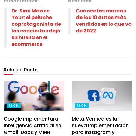
Previous Post
Next Post
Dr. Simi México
Conoce las marcas
Tour: el peluche
de los 10 autos más
coprotagonista de
vendidos en lo que va
los conciertos dejó
de 2022
su huella en el
ecommerce
Related Posts
TECH
TECH
Google implementará
Meta Verified es la
Inteligencia Artificial en
nueva implementación
Gmail, Docs y Meet
para Instagram y