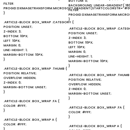
BOTTOM: 0;
FILTER:
BACKGROUND: LINEAR-GRADIENT( 180D
PROGID:DXIMAGETRANSFORM.MICROSOFT.GRADIENT(STARTCOLORSTR="#00
FILTER:
}
PROGID:DXIMAGETRANSFORM.MICROS
}
.ARTICLE-BLOCK .BOX_WRAP .CATEGORY {
POSITION: UNSET;
.ARTICLE-BLOCK .BOX_WRAP .CATEG
Z-INDEX: 3;
POSITION: UNSET;
BOTTOM: 10PX;
Z-INDEX: 3;
LEFT: 10PX;
BOTTOM: 10PX;
MARGIN: 0;
LEFT: 10PX;
LINE-HEIGHT: 1;
MARGIN: 0;
MARGIN-BOTTOM: 10PX;
LINE-HEIGHT: 1;
}
MARGIN-BOTTOM: 10PX;
}
.ARTICLE-BLOCK .BOX_WRAP .THUMB {
POSITION: RELATIVE;
.ARTICLE-BLOCK .BOX_WRAP .THUMB
OVERFLOW: HIDDEN;
POSITION: RELATIVE;
Z-INDEX: 0;
OVERFLOW: HIDDEN;
MARGIN-BOTTOM: UNSET;
Z-INDEX: 0;
}
MARGIN-BOTTOM: UNSET;
}
.ARTICLE-BLOCK .BOX_WRAP .FA {
COLOR: #FFF;
.ARTICLE-BLOCK .BOX_WRAP .FA {
}
COLOR: #FFF;
}
.ARTICLE-BLOCK .BOX_WRAP A {
COLOR: #FFF;
.ARTICLE-BLOCK .BOX_WRAP A {
}