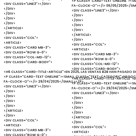
<P CLASS="CARD-TEXT ONELINE"><S
<DIV CLASS="LINE3"></DIV>
FA-CLOCK-O"></I> 05/05/2025</SM
</DIV>
<DIV CLASS="LINE3"></DIV>
</DIV>
</DIV>
</DIV>
</DIV>
</DIV>
</DIV>
</ARTICLE>
</DIV>
</DIV>
</ARTICLE>
<DIV CLASS="COL">
</DIV>
<ARTICLE>
<DIV CLASS="COL">
<DIV CLASS="CARD MB-3">
<ARTICLE>
<DIV CLASS="ROW G-0">
<DIV CLASS="CARD MB-3">
<DIV CLASS="COL-MD-12">
<DIV CLASS="ROW G-0">
<DIV CLASS="CARD-BODY">
<DIV CLASS="COL-MD-12">
<DIV CLASS="CARD-BODY">
<H6 CLASS="CARD-TITLE-ARTICLE">EN 2025, LAS VENTAS B2B HAN PASADO D
<P CLASS="CARD-TEXT ONELINE"><SMALL CLASS="TEXT-CATEGORY">NEGOCI
<H6 CLASS="CARD-TITLE-ARTICLE">EN
FA-CLOCK-O"></I> 29/04/2025</SMALL></P>
<P CLASS="CARD-TEXT ONELINE"><S
<DIV CLASS="LINE3"></DIV>
FA-CLOCK-O"></I> 29/04/2025</SM
</DIV>
<DIV CLASS="LINE3"></DIV>
</DIV>
</DIV>
</DIV>
</DIV>
</DIV>
</DIV>
</ARTICLE>
</DIV>
</DIV>
</ARTICLE>
<DIV CLASS="COL">
</DIV>
<ARTICLE>
<DIV CLASS="COL">
<DIV CLASS="CARD MB-3">
<ARTICLE>
<DIV CLASS="ROW G-0">