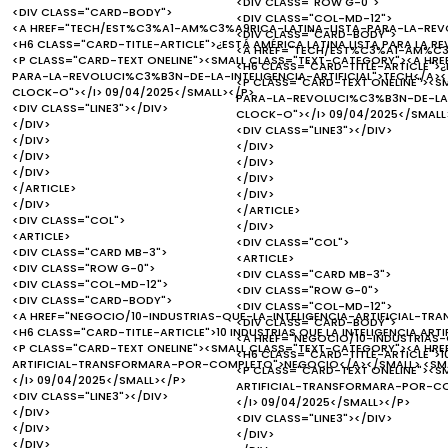
<DIV CLASS="ROW G-0">
<DIV CLASS="CARD-BODY">
<DIV CLASS="COL-MD-12">
<A HREF="TECH/EST%C3%A1-AM%C3%A9RICA-LATINA-LISTA-PARA-LA-REVOL
<DIV CLASS="CARD-BODY">
<H6 CLASS="CARD-TITLE-ARTICLE">¿ESTÁ AMÉRICA LATINA LISTA PARA LA RE
<A HREF="TECH/EST%C3%A1-AM%C3%
<P CLASS="CARD-TEXT ONELINE"><SMALL CLASS="TEXT-CATEGORY"><A H
<H6 CLASS="CARD-TITLE-ARTICLE">¿E
PARA-LA-REVOLUCI%C3%B3N-DE-LA-INTELIGENCIA-ARTIFICIAL">TECH</A></
<P CLASS="CARD-TEXT ONELINE"><
CLOCK-O"></I> 09/04/2025</SMALL></P>
PARA-LA-REVOLUCI%C3%B3N-DE-LA-I
<DIV CLASS="LINE3"></DIV>
CLOCK-O"></I> 09/04/2025</SMALL
</DIV>
<DIV CLASS="LINE3"></DIV>
</DIV>
</DIV>
</DIV>
</DIV>
</DIV>
</DIV>
</ARTICLE>
</DIV>
</DIV>
</ARTICLE>
<DIV CLASS="COL">
</DIV>
<ARTICLE>
<DIV CLASS="COL">
<DIV CLASS="CARD MB-3">
<ARTICLE>
<DIV CLASS="ROW G-0">
<DIV CLASS="CARD MB-3">
<DIV CLASS="COL-MD-12">
<DIV CLASS="ROW G-0">
<DIV CLASS="CARD-BODY">
<DIV CLASS="COL-MD-12">
<A HREF="NEGOCIO/10-INDUSTRIAS-QUE-LA-INTELIGENCIA-ARTIFICIAL-T
<DIV CLASS="CARD-BODY">
<H6 CLASS="CARD-TITLE-ARTICLE">10 INDUSTRIAS QUE LA INTELIGENCIA A
<A HREF="NEGOCIO/10-INDUSTRIAS
<P CLASS="CARD-TEXT ONELINE"><SMALL CLASS="TEXT-CATEGORY"><A HRE
<H6 CLASS="CARD-TITLE-ARTICLE">1
ARTIFICIAL-TRANSFORMARA-POR-COMPLETO">NEGOCIO</A></SMALL> <SMAL
<P CLASS="CARD-TEXT ONELINE"><S
</I> 09/04/2025</SMALL></P>
ARTIFICIAL-TRANSFORMARA-POR-CO
<DIV CLASS="LINE3"></DIV>
</I> 09/04/2025</SMALL></P>
</DIV>
<DIV CLASS="LINE3"></DIV>
</DIV>
</DIV>
</DIV>