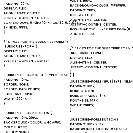
WIDTH: 100%;
PADDING: 20PX;
BACKGROUND-COLOR: #F9F9F9;
DISPLAY: FLEX;
PADDING: 20PX;
ALIGN-ITEMS: CENTER;
DISPLAY: FLEX;
JUSTIFY-CONTENT: CENTER;
ALIGN-ITEMS: CENTER;
BOX-SHADOW: 0 -2PX 10PX RGBA(0, 0, 0, 0.1);
JUSTIFY-CONTENT: CENTER;
Z-INDEX: 9999;
BOX-SHADOW: 0 -2PX 10PX RGBA(0, 0, 0
}
Z-INDEX: 9999;
}
/* STYLES FOR THE SUBSCRIBE FORM */
.SUBSCRIBE-FORM {
/* STYLES FOR THE SUBSCRIBE FORM 
DISPLAY: FLEX;
.SUBSCRIBE-FORM {
ALIGN-ITEMS: CENTER;
DISPLAY: FLEX;
JUSTIFY-CONTENT: CENTER;
ALIGN-ITEMS: CENTER;
}
JUSTIFY-CONTENT: CENTER;
}
.SUBSCRIBE-FORM INPUT[TYPE="EMAIL"] {
PADDING: 10PX;
.SUBSCRIBE-FORM INPUT[TYPE="EMAI
BORDER: NONE;
PADDING: 10PX;
BORDER-RADIUS: 3PX;
BORDER: NONE;
FONT-SIZE: 14PX;
BORDER-RADIUS: 3PX;
WIDTH: 200PX;
FONT-SIZE: 14PX;
}
WIDTH: 200PX;
}
.SUBSCRIBE-FORM BUTTON {
PADDING: 10PX 20PX;
.SUBSCRIBE-FORM BUTTON {
BACKGROUND-COLOR: #4CAF50;
PADDING: 10PX 20PX;
COLOR: #FFF;
BACKGROUND-COLOR: #4CAF50;
BORDER: NONE;