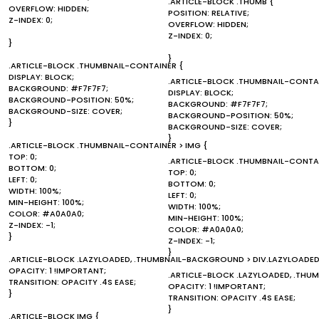
.ARTICLE-BLOCK .THUMB {
OVERFLOW: HIDDEN;
POSITION: RELATIVE;
Z-INDEX: 0;
OVERFLOW: HIDDEN;
Z-INDEX: 0;
}
}
.ARTICLE-BLOCK .THUMBNAIL-CONTAINER {
DISPLAY: BLOCK;
.ARTICLE-BLOCK .THUMBNAIL-CONTAI
BACKGROUND: #F7F7F7;
DISPLAY: BLOCK;
BACKGROUND-POSITION: 50%;
BACKGROUND: #F7F7F7;
BACKGROUND-SIZE: COVER;
BACKGROUND-POSITION: 50%;
}
BACKGROUND-SIZE: COVER;
}
.ARTICLE-BLOCK .THUMBNAIL-CONTAINER > IMG {
TOP: 0;
.ARTICLE-BLOCK .THUMBNAIL-CONTAI
BOTTOM: 0;
TOP: 0;
LEFT: 0;
BOTTOM: 0;
WIDTH: 100%;
LEFT: 0;
MIN-HEIGHT: 100%;
WIDTH: 100%;
COLOR: #A0A0A0;
MIN-HEIGHT: 100%;
Z-INDEX: -1;
COLOR: #A0A0A0;
}
Z-INDEX: -1;
}
.ARTICLE-BLOCK .LAZYLOADED, .THUMBNAIL-BACKGROUND > DIV.LAZYLOADED
OPACITY: 1 !IMPORTANT;
.ARTICLE-BLOCK .LAZYLOADED, .THU
TRANSITION: OPACITY .4S EASE;
OPACITY: 1 !IMPORTANT;
}
TRANSITION: OPACITY .4S EASE;
}
.ARTICLE-BLOCK IMG {