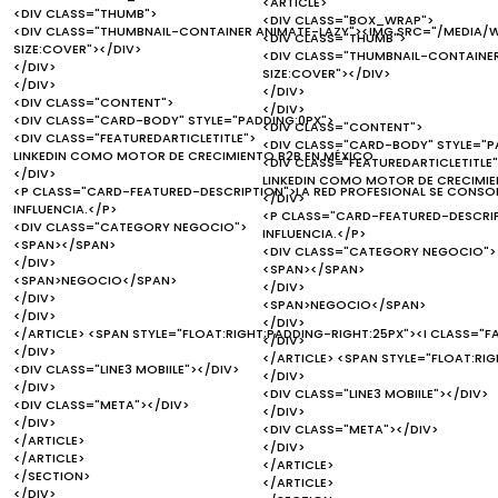
<ARTICLE>
<DIV CLASS="THUMB">
<DIV CLASS="BOX_WRAP">
<DIV CLASS="THUMBNAIL-CONTAINER ANIMATE-LAZY"><IMG SRC="/MEDIA/W
<DIV CLASS="THUMB">
SIZE:COVER"></DIV>
<DIV CLASS="THUMBNAIL-CONTAINER
</DIV>
SIZE:COVER"></DIV>
</DIV>
</DIV>
<DIV CLASS="CONTENT">
</DIV>
<DIV CLASS="CARD-BODY" STYLE="PADDING:0PX">
<DIV CLASS="CONTENT">
<DIV CLASS="FEATUREDARTICLETITLE">
<DIV CLASS="CARD-BODY" STYLE="P
LINKEDIN COMO MOTOR DE CRECIMIENTO B2B EN MÉXICO
<DIV CLASS="FEATUREDARTICLETITLE"
</DIV>
LINKEDIN COMO MOTOR DE CRECIMIE
<P CLASS="CARD-FEATURED-DESCRIPTION">LA RED PROFESIONAL SE CONSO
</DIV>
INFLUENCIA.</P>
<P CLASS="CARD-FEATURED-DESCRIP
<DIV CLASS="CATEGORY NEGOCIO">
INFLUENCIA.</P>
<SPAN></SPAN>
<DIV CLASS="CATEGORY NEGOCIO">
</DIV>
<SPAN></SPAN>
<SPAN>NEGOCIO</SPAN>
</DIV>
</DIV>
<SPAN>NEGOCIO</SPAN>
</DIV>
</DIV>
</ARTICLE> <SPAN STYLE="FLOAT:RIGHT;PADDING-RIGHT:25PX"><I CLASS="F
</DIV>
</DIV>
</ARTICLE> <SPAN STYLE="FLOAT:RI
<DIV CLASS="LINE3 MOBIILE"></DIV>
</DIV>
</DIV>
<DIV CLASS="LINE3 MOBIILE"></DIV>
<DIV CLASS="META"></DIV>
</DIV>
</DIV>
<DIV CLASS="META"></DIV>
</ARTICLE>
</DIV>
</ARTICLE>
</ARTICLE>
</SECTION>
</ARTICLE>
</DIV>