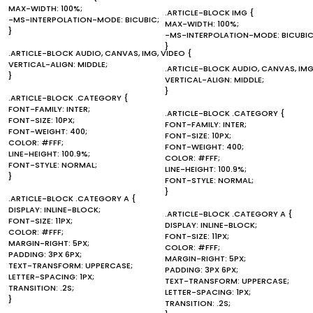
MAX-WIDTH: 100%;
.ARTICLE-BLOCK IMG {
-MS-INTERPOLATION-MODE: BICUBIC;
MAX-WIDTH: 100%;
}
-MS-INTERPOLATION-MODE: BICUBIC
}
.ARTICLE-BLOCK AUDIO, CANVAS, IMG, VIDEO {
VERTICAL-ALIGN: MIDDLE;
.ARTICLE-BLOCK AUDIO, CANVAS, IMG
}
VERTICAL-ALIGN: MIDDLE;
}
.ARTICLE-BLOCK .CATEGORY {
FONT-FAMILY: INTER;
.ARTICLE-BLOCK .CATEGORY {
FONT-SIZE: 10PX;
FONT-FAMILY: INTER;
FONT-WEIGHT: 400;
FONT-SIZE: 10PX;
COLOR: #FFF;
FONT-WEIGHT: 400;
LINE-HEIGHT: 100.9%;
COLOR: #FFF;
FONT-STYLE: NORMAL;
LINE-HEIGHT: 100.9%;
}
FONT-STYLE: NORMAL;
}
.ARTICLE-BLOCK .CATEGORY A {
DISPLAY: INLINE-BLOCK;
.ARTICLE-BLOCK .CATEGORY A {
FONT-SIZE: 11PX;
DISPLAY: INLINE-BLOCK;
COLOR: #FFF;
FONT-SIZE: 11PX;
MARGIN-RIGHT: 5PX;
COLOR: #FFF;
PADDING: 3PX 6PX;
MARGIN-RIGHT: 5PX;
TEXT-TRANSFORM: UPPERCASE;
PADDING: 3PX 6PX;
LETTER-SPACING: 1PX;
TEXT-TRANSFORM: UPPERCASE;
TRANSITION: .2S;
LETTER-SPACING: 1PX;
}
TRANSITION: .2S;