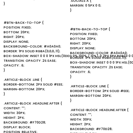
.SOCIALS A {
}
MARGIN: 0 5PX 0 0;
}
#BTN-BACK-TO-TOP {
POSITION: FIXED;
#BTN-BACK-TO-TOP {
BOTTOM: 20PX;
POSITION: FIXED;
RIGHT: 20PX;
BOTTOM: 20PX;
DISPLAY: NONE;
RIGHT: 20PX;
BACKGROUND-COLOR: #A0A0A0;
DISPLAY: NONE;
BORDER: 1PX SOLID RGBA(0,0,0,.11);
BACKGROUND-COLOR: #A0A0A0;
BOX-SHADOW: INSET 0 0 0 1PX HSL(0DEG 0% 100% / 10%), 0 2PX 6PX RGB(0 0 0
BORDER: 1PX SOLID RGBA(0,0,0,.11);
TRANSITION: OPACITY .2S EASE;
BOX-SHADOW: INSET 0 0 0 1PX HSL(0DE
OPACITY: .6;
TRANSITION: OPACITY .2S EASE;
}
OPACITY: .6;
}
.ARTICLE-BLOCK .LINE {
BORDER-BOTTOM: 2PX SOLID #EEE;
.ARTICLE-BLOCK .LINE {
MARGIN-BOTTOM: 20PX;
BORDER-BOTTOM: 2PX SOLID #EEE;
}
MARGIN-BOTTOM: 20PX;
}
.ARTICLE-BLOCK .HEADLINE:AFTER {
CONTENT: "";
.ARTICLE-BLOCK .HEADLINE:AFTER {
WIDTH: 30PX;
CONTENT: "";
HEIGHT: 2PX;
WIDTH: 30PX;
BACKGROUND: #F70D28;
HEIGHT: 2PX;
DISPLAY: BLOCK;
BACKGROUND: #F70D28;
POSITION: RELATIVE;