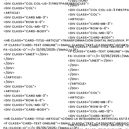
</SECTION>
<DIV CLASS="COL COL-LG-3 FIRSTPAGEAERTICLES">
</DIV>
<DIV CLASS="COL">
<DIV CLASS="COL COL-LG-3 FIRSTPA
<ARTICLE>
<DIV CLASS="COL">
<DIV CLASS="CARD MB-3">
<ARTICLE>
<DIV CLASS="ROW G-0">
<DIV CLASS="CARD MB-3">
<DIV CLASS="COL-MD-12">
<DIV CLASS="ROW G-0">
<DIV CLASS="CARD-BODY">
<DIV CLASS="COL-MD-12">
<DIV CLASS="CARD-BODY">
<H6 CLASS="CARD-TITLE-ARTICLE">TRANSFORMACIÓN DIGITAL INCLUSIVA: PY
<P CLASS="CARD-TEXT ONELINE"><SMALL CLASS="TEXT-CATEGORY">STARTUP
<H6 CLASS="CARD-TITLE-ARTICLE">T
FA-CLOCK-O"></I> 12/05/2025</SMALL></P>
<P CLASS="CARD-TEXT ONELINE"><S
<DIV CLASS="LINE3"></DIV>
FA-CLOCK-O"></I> 12/05/2025</SM
</DIV>
<DIV CLASS="LINE3"></DIV>
</DIV>
</DIV>
</DIV>
</DIV>
</DIV>
</DIV>
</ARTICLE>
</DIV>
</DIV>
</ARTICLE>
<DIV CLASS="COL">
</DIV>
<ARTICLE>
<DIV CLASS="COL">
<DIV CLASS="CARD MB-3">
<ARTICLE>
<DIV CLASS="ROW G-0">
<DIV CLASS="CARD MB-3">
<DIV CLASS="COL-MD-12">
<DIV CLASS="ROW G-0">
<DIV CLASS="CARD-BODY">
<DIV CLASS="COL-MD-12">
<DIV CLASS="CARD-BODY">
<H6 CLASS="CARD-TITLE-ARTICLE">CÓMO LA INTELIGENCIA ARTIFICIAL EST
<P CLASS="CARD-TEXT ONELINE"><SMALL CLASS="TEXT-CATEGORY">NEGOCI
<H6 CLASS="CARD-TITLE-ARTICLE">C
FA-CLOCK-O"></I> 05/05/2025</SMALL></P>