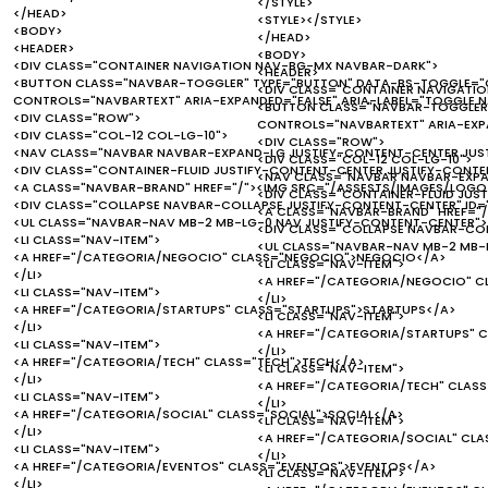
</STYLE>
</HEAD>
<STYLE></STYLE>
<BODY>
</HEAD>
<HEADER>
<BODY>
<DIV CLASS="CONTAINER NAVIGATION NAV-BG-MX NAVBAR-DARK">
<HEADER>
<BUTTON CLASS="NAVBAR-TOGGLER" TYPE="BUTTON" DATA-BS-TOGGLE="C
<DIV CLASS="CONTAINER NAVIGATI
CONTROLS="NAVBARTEXT" ARIA-EXPANDED="FALSE" ARIA-LABEL="TOGGLE 
<BUTTON CLASS="NAVBAR-TOGGLER"
<DIV CLASS="ROW">
CONTROLS="NAVBARTEXT" ARIA-EXP
<DIV CLASS="COL-12 COL-LG-10">
<DIV CLASS="ROW">
<NAV CLASS="NAVBAR NAVBAR-EXPAND-LG JUSTIFY-CONTENT-CENTER JUS
<DIV CLASS="COL-12 COL-LG-10">
<DIV CLASS="CONTAINER-FLUID JUSTIFY-CONTENT-CENTER JUSTIFY-CONTEN
<NAV CLASS="NAVBAR NAVBAR-EXPA
<A CLASS="NAVBAR-BRAND" HREF="/"><IMG SRC="/ASSESTS/IMAGES/LOGO.
<DIV CLASS="CONTAINER-FLUID JUS
<DIV CLASS="COLLAPSE NAVBAR-COLLAPSE JUSTIFY-CONTENT-CENTER" ID=
<A CLASS="NAVBAR-BRAND" HREF="/
<UL CLASS="NAVBAR-NAV MB-2 MB-LG-0 NAV JUSTIFY-CONTENT-CENTER">
<DIV CLASS="COLLAPSE NAVBAR-COL
<LI CLASS="NAV-ITEM">
<UL CLASS="NAVBAR-NAV MB-2 MB-
<A HREF="/CATEGORIA/NEGOCIO" CLASS="NEGOCIO">NEGOCIO</A>
<LI CLASS="NAV-ITEM">
</LI>
<A HREF="/CATEGORIA/NEGOCIO" 
<LI CLASS="NAV-ITEM">
</LI>
<A HREF="/CATEGORIA/STARTUPS" CLASS="STARTUPS">STARTUPS</A>
<LI CLASS="NAV-ITEM">
</LI>
<A HREF="/CATEGORIA/STARTUPS" 
<LI CLASS="NAV-ITEM">
</LI>
<A HREF="/CATEGORIA/TECH" CLASS="TECH">TECH</A>
<LI CLASS="NAV-ITEM">
</LI>
<A HREF="/CATEGORIA/TECH" CLAS
<LI CLASS="NAV-ITEM">
</LI>
<A HREF="/CATEGORIA/SOCIAL" CLASS="SOCIAL">SOCIAL</A>
<LI CLASS="NAV-ITEM">
</LI>
<A HREF="/CATEGORIA/SOCIAL" CLA
<LI CLASS="NAV-ITEM">
</LI>
<A HREF="/CATEGORIA/EVENTOS" CLASS="EVENTOS">EVENTOS</A>
<LI CLASS="NAV-ITEM">
</LI>