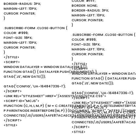
COLOR: #FFF;
BORDER-RADIUS: 3PX;
BORDER: NONE;
MARGIN-LEFT: 10PX;
BORDER-RADIUS: 3PX;
CURSOR: POINTER;
MARGIN-LEFT: 10PX;
}
CURSOR: POINTER;
}
.SUBSCRIBE-FORM .CLOSE-BUTTON {
COLOR: #999;
.SUBSCRIBE-FORM .CLOSE-BUTTON {
FONT-SIZE: 18PX;
COLOR: #999;
MARGIN-LEFT: 10PX;
FONT-SIZE: 18PX;
CURSOR: POINTER;
MARGIN-LEFT: 10PX;
}
CURSOR: POINTER;
</STYLE>
}
<SCRIPT>
</STYLE>
WINDOW.DATALAYER = WINDOW.DATALAYER || [];
<SCRIPT>
FUNCTION GTAG() { DATALAYER.PUSH(ARGUMENTS); }
WINDOW.DATALAYER = WINDOW.DATALA
GTAG('JS', NEW DATE());
FUNCTION GTAG() { DATALAYER.PUS
GTAG('JS', NEW DATE());
GTAG('CONFIG', 'UA-164847336-1');
</SCRIPT>
GTAG('CONFIG', 'UA-164847336-1');
<LINK REL="STYLESHEET" HREF="/ASSESTS/CSS/STYLE.CSS">
</SCRIPT>
<SCRIPT ID="MCJS">
<LINK REL="STYLESHEET" HREF="/ASS
!FUNCTION (C, H, I, M, P) { M = C.CREATEELEMENT(H), P = C.GETELEMENTSBYTA
<SCRIPT ID="MCJS">
P.PARENTNODE.INSERTBEFORE(M, P) }(DOCUMENT, "SCRIPT", "HTTPS://CHI
!FUNCTION (C, H, I, M, P) { M = C.C
CONNECTED/JS/USERS/AAFE87ACAECE3A499E06B1FAB/5EE4FF41804D40FF6
P.PARENTNODE.INSERTBEFORE(M, P) 
</SCRIPT>
CONNECTED/JS/USERS/AAFE87ACAEC
<STYLE>
</SCRIPT>
<STYLE>