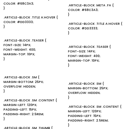
COLOR: #68C3A3;
.ARTICLE-BLOCK .META .FA {
}
COLOR: #68C3A3;
}
.ARTICLE-BLOCK .TITLE A:HOVER {
COLOR: #DD3333;
.ARTICLE-BLOCK .TITLE A:HOVER {
}
COLOR: #DD3333;
}
.ARTICLE-BLOCK .TEASER {
FONT-SIZE: 14PX;
.ARTICLE-BLOCK .TEASER {
FONT-WEIGHT: 400;
FONT-SIZE: 14PX;
MARGIN-TOP: 10PX;
FONT-WEIGHT: 400;
}
MARGIN-TOP: 10PX;
}
.ARTICLE-BLOCK .SM {
MARGIN-BOTTOM: 25PX;
.ARTICLE-BLOCK .SM {
OVERFLOW: HIDDEN;
MARGIN-BOTTOM: 25PX;
}
OVERFLOW: HIDDEN;
}
.ARTICLE-BLOCK .SM .CONTENT {
MARGIN-LEFT: 120PX;
.ARTICLE-BLOCK .SM .CONTENT {
PADDING-LEFT: 15PX;
MARGIN-LEFT: 120PX;
PADDING-RIGHT: 2.5REM;
PADDING-LEFT: 15PX;
}
PADDING-RIGHT: 2.5REM;
}
.ARTICLE-BLOCK .SM .THUMB {