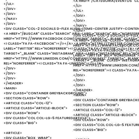
<A HREF="/CATEGORIA/EVENTOS" C
</UL>
</LI>
</DIV>
</UL>
</DIV>
</DIV>
</NAV>
</DIV>
</DIV>
</NAV>
<DIV CLASS="COL-2 SOCIALS D-FLEX ALIGN-ITEMS-CENTER JUSTIFY-CONTE
</DIV>
<A HREF="/BUSCAR" CLASS="SEARCH" ARIA-LABEL="SEARCH" REL="NOREFERR
<DIV CLASS="COL-2 SOCIALS D-FLEX
HREF="HTTPS://WWW.FACEBOOK.COM/ONLIMX" TARGET="_BLANK" CLASS="F
<A HREF="/BUSCAR" CLASS="SEARCH"
<I CLASS="FA FA-FACEBOOK"></I></A> <A HREF="HTTPS://TWITTER.COM/ON
HREF="HTTPS://WWW.FACEBOOK.COM
LABEL="TWITTER" REL="NOREFERRER"><I CLASS="FA FA-TWITTER"></I></A>
<I CLASS="FA FA-FACEBOOK"></I></
TARGET="_BLANK" CLASS="INSTAGRAM" ARIA-LABEL="INSTAGRAM" REL="NOR
LABEL="TWITTER" REL="NOREFERRER"
HREF="HTTPS://WWW.LINKEDIN.COM/COMPANY/ONLIMX/" TARGET="_BLANK" C
TARGET="_BLANK" CLASS="INSTAGRAM
REL="NOREFERRER"><I CLASS="FA FA-LINKEDIN"></I></A>
HREF="HTTPS://WWW.LINKEDIN.COM/
</DIV>
REL="NOREFERRER"><I CLASS="FA FA-
</DIV>
</DIV>
</DIV>
</DIV>
</HEADER>
</DIV>
<MAIN>
</HEADER>
<DIV CLASS="CONTAINER GREYBACKGROUND">
<MAIN>
<SECTION CLASS="ROW">
<DIV CLASS="CONTAINER GREYBACK
<ARTICLE CLASS="COL-12">
<SECTION CLASS="ROW">
<ARTICLE CLASS="ARTICLE-BLOCK">
<ARTICLE CLASS="COL-12">
<DIV CLASS="ROW">
<ARTICLE CLASS="ARTICLE-BLOCK">
<DIV CLASS="COL COL-LG-5 FEATUREDARTICLE">
<DIV CLASS="ROW">
<DIV CLASS="BIG">
<DIV CLASS="COL COL-LG-5 FEATUR
<DIV CLASS="BIG">
<ARTICLE>
<DIV CLASS="BOX_WRAP">