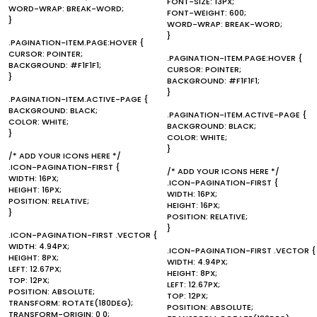
FONT-SIZE: 13PX;
WORD-WRAP: BREAK-WORD;
FONT-WEIGHT: 600;
}
WORD-WRAP: BREAK-WORD;
}
.PAGINATION-ITEM.PAGE:HOVER {
CURSOR: POINTER;
.PAGINATION-ITEM.PAGE:HOVER {
BACKGROUND: #F1F1F1;
CURSOR: POINTER;
}
BACKGROUND: #F1F1F1;
}
.PAGINATION-ITEM.ACTIVE-PAGE {
BACKGROUND: BLACK;
.PAGINATION-ITEM.ACTIVE-PAGE {
COLOR: WHITE;
BACKGROUND: BLACK;
}
COLOR: WHITE;
}
/* ADD YOUR ICONS HERE */
.ICON-PAGINATION-FIRST {
/* ADD YOUR ICONS HERE */
WIDTH: 16PX;
.ICON-PAGINATION-FIRST {
HEIGHT: 16PX;
WIDTH: 16PX;
POSITION: RELATIVE;
HEIGHT: 16PX;
}
POSITION: RELATIVE;
}
.ICON-PAGINATION-FIRST .VECTOR {
WIDTH: 4.94PX;
.ICON-PAGINATION-FIRST .VECTOR {
HEIGHT: 8PX;
WIDTH: 4.94PX;
LEFT: 12.67PX;
HEIGHT: 8PX;
TOP: 12PX;
LEFT: 12.67PX;
POSITION: ABSOLUTE;
TOP: 12PX;
TRANSFORM: ROTATE(180DEG);
POSITION: ABSOLUTE;
TRANSFORM-ORIGIN: 0 0;