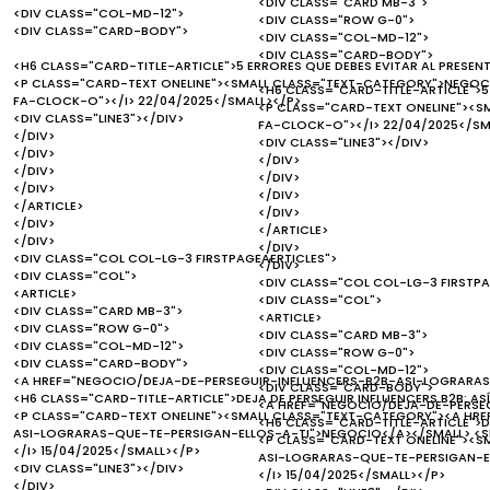
<DIV CLASS="CARD MB-3">
<DIV CLASS="COL-MD-12">
<DIV CLASS="ROW G-0">
<DIV CLASS="CARD-BODY">
<DIV CLASS="COL-MD-12">
<DIV CLASS="CARD-BODY">
<H6 CLASS="CARD-TITLE-ARTICLE">5 ERRORES QUE DEBES EVITAR AL PRESEN
<P CLASS="CARD-TEXT ONELINE"><SMALL CLASS="TEXT-CATEGORY">NEGOCI
<H6 CLASS="CARD-TITLE-ARTICLE">5
FA-CLOCK-O"></I> 22/04/2025</SMALL></P>
<P CLASS="CARD-TEXT ONELINE"><S
<DIV CLASS="LINE3"></DIV>
FA-CLOCK-O"></I> 22/04/2025</SM
</DIV>
<DIV CLASS="LINE3"></DIV>
</DIV>
</DIV>
</DIV>
</DIV>
</DIV>
</DIV>
</ARTICLE>
</DIV>
</DIV>
</ARTICLE>
</DIV>
</DIV>
<DIV CLASS="COL COL-LG-3 FIRSTPAGEAERTICLES">
</DIV>
<DIV CLASS="COL">
<DIV CLASS="COL COL-LG-3 FIRSTPA
<ARTICLE>
<DIV CLASS="COL">
<DIV CLASS="CARD MB-3">
<ARTICLE>
<DIV CLASS="ROW G-0">
<DIV CLASS="CARD MB-3">
<DIV CLASS="COL-MD-12">
<DIV CLASS="ROW G-0">
<DIV CLASS="CARD-BODY">
<DIV CLASS="COL-MD-12">
<A HREF="NEGOCIO/DEJA-DE-PERSEGUIR-INFLUENCERS-B2B-ASI-LOGRARAS
<DIV CLASS="CARD-BODY">
<H6 CLASS="CARD-TITLE-ARTICLE">DEJA DE PERSEGUIR INFLUENCERS B2B: AS
<A HREF="NEGOCIO/DEJA-DE-PERSE
<P CLASS="CARD-TEXT ONELINE"><SMALL CLASS="TEXT-CATEGORY"><A HR
<H6 CLASS="CARD-TITLE-ARTICLE">DE
ASI-LOGRARAS-QUE-TE-PERSIGAN-ELLOS-A-TI">NEGOCIO</A></SMALL> <SM
<P CLASS="CARD-TEXT ONELINE"><S
</I> 15/04/2025</SMALL></P>
ASI-LOGRARAS-QUE-TE-PERSIGAN-EL
<DIV CLASS="LINE3"></DIV>
</I> 15/04/2025</SMALL></P>
</DIV>