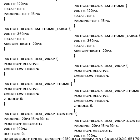
WIDTH: 120PX;
.ARTICLE-BLOCK .SM .THUMB {
FLOAT: LEFT;
WIDTH: 120PX;
PADDING-LEFT: 15PX;
FLOAT: LEFT;
}
PADDING-LEFT: 15PX;
}
.ARTICLE-BLOCK .SM .THUMB_LARGE {
WIDTH: 360PX;
.ARTICLE-BLOCK .SM .THUMB_LARGE 
FLOAT: LEFT;
WIDTH: 360PX;
MARGIN-RIGHT: 20PX;
FLOAT: LEFT;
}
MARGIN-RIGHT: 20PX;
}
.ARTICLE-BLOCK .BOX_WRAP {
POSITION: RELATIVE;
.ARTICLE-BLOCK .BOX_WRAP {
OVERFLOW: HIDDEN;
POSITION: RELATIVE;
}
OVERFLOW: HIDDEN;
}
.ARTICLE-BLOCK .BOX_WRAP .THUMB {
POSITION: RELATIVE;
.ARTICLE-BLOCK .BOX_WRAP .THUMB
OVERFLOW: HIDDEN;
POSITION: RELATIVE;
Z-INDEX: 0;
OVERFLOW: HIDDEN;
}
Z-INDEX: 0;
}
.ARTICLE-BLOCK .BOX_WRAP .CONTENT {
PADDING: 20PX 15PX 10PX;
.ARTICLE-BLOCK .BOX_WRAP .CONTE
POSITION: ABSOLUTE;
PADDING: 20PX 15PX 10PX;
WIDTH: 100%;
POSITION: ABSOLUTE;
BOTTOM: 0;
WIDTH: 100%;
BACKGROUND: LINEAR-GRADIENT( 180DEG,TRANSPARENT 0,RGBA(0,0,0,.65) 70