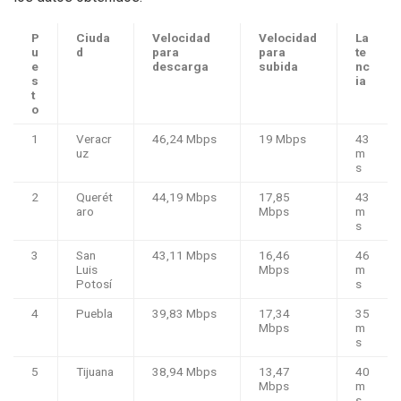
P
Ciuda
Velocidad
Velocidad
La
u
d
para
para
te
e
descarga
subida
nc
s
ia
t
o
1
Veracr
46,24 Mbps
19 Mbps
43
uz
m
s
2
Querét
44,19 Mbps
17,85
43
aro
Mbps
m
s
3
San
43,11 Mbps
16,46
46
Luis
Mbps
m
Potosí
s
4
Puebla
39,83 Mbps
17,34
35
Mbps
m
s
5
Tijuana
38,94 Mbps
13,47
40
Mbps
m
s