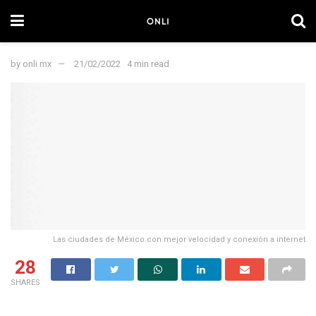
by
onli mx
21/02/2022
4 min read
Las ciudades de México con mejor velocidad y conexión a internet
28
SHARES