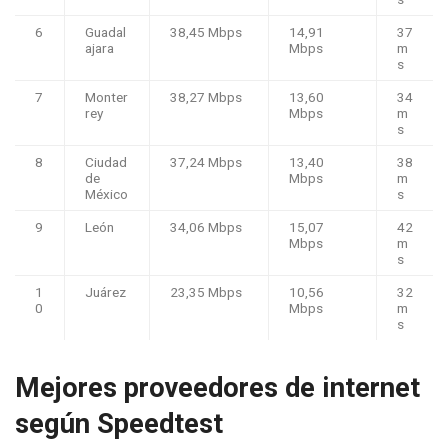
6
Guadal
38,45 Mbps
14,91
37
ajara
Mbps
m
s
7
Monter
38,27 Mbps
13,60
34
rey
Mbps
m
s
8
Ciudad
37,24 Mbps
13,40
38
de
Mbps
m
México
s
9
León
34,06 Mbps
15,07
42
Mbps
m
s
1
Juárez
23,35 Mbps
10,56
32
0
Mbps
m
s
Mejores proveedores de internet
según Speedtest