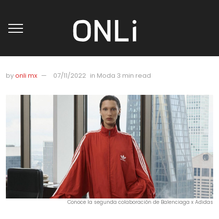
by
onli mx
07/11/2022
in
Moda
3 min read
Conoce la segunda colaboración de Balenciaga x Adidas