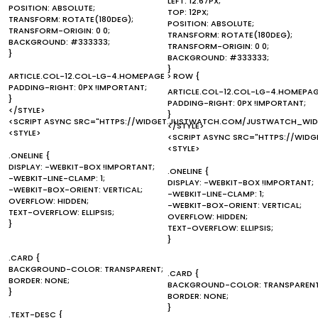
LEFT: 12.67PX;
POSITION: ABSOLUTE;
TOP: 12PX;
TRANSFORM: ROTATE(180DEG);
POSITION: ABSOLUTE;
TRANSFORM-ORIGIN: 0 0;
TRANSFORM: ROTATE(180DEG);
BACKGROUND: #333333;
TRANSFORM-ORIGIN: 0 0;
}
BACKGROUND: #333333;
}
ARTICLE.COL-12.COL-LG-4.HOMEPAGE > ROW {
PADDING-RIGHT: 0PX !IMPORTANT;
ARTICLE.COL-12.COL-LG-4.HOMEPAG
}
PADDING-RIGHT: 0PX !IMPORTANT;
</STYLE>
}
<SCRIPT ASYNC SRC="HTTPS://WIDGET.JUSTWATCH.COM/JUSTWATCH_WIDG
</STYLE>
<STYLE>
<SCRIPT ASYNC SRC="HTTPS://WID
<STYLE>
.ONELINE {
DISPLAY: -WEBKIT-BOX !IMPORTANT;
.ONELINE {
-WEBKIT-LINE-CLAMP: 1;
DISPLAY: -WEBKIT-BOX !IMPORTANT;
-WEBKIT-BOX-ORIENT: VERTICAL;
-WEBKIT-LINE-CLAMP: 1;
OVERFLOW: HIDDEN;
-WEBKIT-BOX-ORIENT: VERTICAL;
TEXT-OVERFLOW: ELLIPSIS;
OVERFLOW: HIDDEN;
}
TEXT-OVERFLOW: ELLIPSIS;
}
.CARD {
BACKGROUND-COLOR: TRANSPARENT;
.CARD {
BORDER: NONE;
BACKGROUND-COLOR: TRANSPARENT
}
BORDER: NONE;
}
.TEXT-DESC {