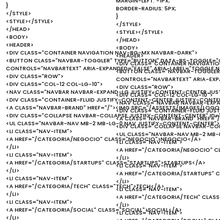
MARGIN-LEFT: -1PX;
}
BORDER-RADIUS: 5PX;
</STYLE>
}
<STYLE></STYLE>
</STYLE>
</HEAD>
<STYLE></STYLE>
<BODY>
</HEAD>
<HEADER>
<BODY>
<DIV CLASS="CONTAINER NAVIGATION NAV-BG-MX NAVBAR-DARK">
<HEADER>
<BUTTON CLASS="NAVBAR-TOGGLER" TYPE="BUTTON" DATA-BS-TOGGLE="C
<DIV CLASS="CONTAINER NAVIGATI
CONTROLS="NAVBARTEXT" ARIA-EXPANDED="FALSE" ARIA-LABEL="TOGGLE 
<BUTTON CLASS="NAVBAR-TOGGLER"
<DIV CLASS="ROW">
CONTROLS="NAVBARTEXT" ARIA-EXP
<DIV CLASS="COL-12 COL-LG-10">
<DIV CLASS="ROW">
<NAV CLASS="NAVBAR NAVBAR-EXPAND-LG JUSTIFY-CONTENT-CENTER JUS
<DIV CLASS="COL-12 COL-LG-10">
<DIV CLASS="CONTAINER-FLUID JUSTIFY-CONTENT-CENTER JUSTIFY-CONTEN
<NAV CLASS="NAVBAR NAVBAR-EXPA
<A CLASS="NAVBAR-BRAND" HREF="/"><IMG SRC="/ASSESTS/IMAGES/LOGO.
<DIV CLASS="CONTAINER-FLUID JUS
<DIV CLASS="COLLAPSE NAVBAR-COLLAPSE JUSTIFY-CONTENT-CENTER" ID=
<A CLASS="NAVBAR-BRAND" HREF="/
<UL CLASS="NAVBAR-NAV MB-2 MB-LG-0 NAV JUSTIFY-CONTENT-CENTER">
<DIV CLASS="COLLAPSE NAVBAR-COL
<LI CLASS="NAV-ITEM">
<UL CLASS="NAVBAR-NAV MB-2 MB-
<A HREF="/CATEGORIA/NEGOCIO" CLASS="NEGOCIO">NEGOCIO</A>
<LI CLASS="NAV-ITEM">
</LI>
<A HREF="/CATEGORIA/NEGOCIO" 
<LI CLASS="NAV-ITEM">
</LI>
<A HREF="/CATEGORIA/STARTUPS" CLASS="STARTUPS">STARTUPS</A>
<LI CLASS="NAV-ITEM">
</LI>
<A HREF="/CATEGORIA/STARTUPS" 
<LI CLASS="NAV-ITEM">
</LI>
<A HREF="/CATEGORIA/TECH" CLASS="TECH">TECH</A>
<LI CLASS="NAV-ITEM">
</LI>
<A HREF="/CATEGORIA/TECH" CLAS
<LI CLASS="NAV-ITEM">
</LI>
<A HREF="/CATEGORIA/SOCIAL" CLASS="SOCIAL">SOCIAL</A>
<LI CLASS="NAV-ITEM">
</LI>