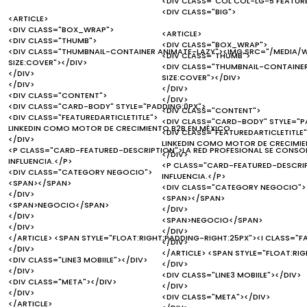
<DIV CLASS="COL COL-LG-5 FEATUR
<DIV CLASS="BIG">
<ARTICLE>
<DIV CLASS="BOX_WRAP">
<ARTICLE>
<DIV CLASS="THUMB">
<DIV CLASS="BOX_WRAP">
<DIV CLASS="THUMBNAIL-CONTAINER ANIMATE-LAZY"><IMG SRC="/MEDIA/W
<DIV CLASS="THUMB">
SIZE:COVER"></DIV>
<DIV CLASS="THUMBNAIL-CONTAINER
</DIV>
SIZE:COVER"></DIV>
</DIV>
</DIV>
<DIV CLASS="CONTENT">
</DIV>
<DIV CLASS="CARD-BODY" STYLE="PADDING:0PX">
<DIV CLASS="CONTENT">
<DIV CLASS="FEATUREDARTICLETITLE">
<DIV CLASS="CARD-BODY" STYLE="P
LINKEDIN COMO MOTOR DE CRECIMIENTO B2B EN MÉXICO
<DIV CLASS="FEATUREDARTICLETITLE"
</DIV>
LINKEDIN COMO MOTOR DE CRECIMIE
<P CLASS="CARD-FEATURED-DESCRIPTION">LA RED PROFESIONAL SE CONSO
</DIV>
INFLUENCIA.</P>
<P CLASS="CARD-FEATURED-DESCRIP
<DIV CLASS="CATEGORY NEGOCIO">
INFLUENCIA.</P>
<SPAN></SPAN>
<DIV CLASS="CATEGORY NEGOCIO">
</DIV>
<SPAN></SPAN>
<SPAN>NEGOCIO</SPAN>
</DIV>
</DIV>
<SPAN>NEGOCIO</SPAN>
</DIV>
</DIV>
</ARTICLE> <SPAN STYLE="FLOAT:RIGHT;PADDING-RIGHT:25PX"><I CLASS="F
</DIV>
</DIV>
</ARTICLE> <SPAN STYLE="FLOAT:RI
<DIV CLASS="LINE3 MOBIILE"></DIV>
</DIV>
</DIV>
<DIV CLASS="LINE3 MOBIILE"></DIV>
<DIV CLASS="META"></DIV>
</DIV>
</DIV>
<DIV CLASS="META"></DIV>
</ARTICLE>