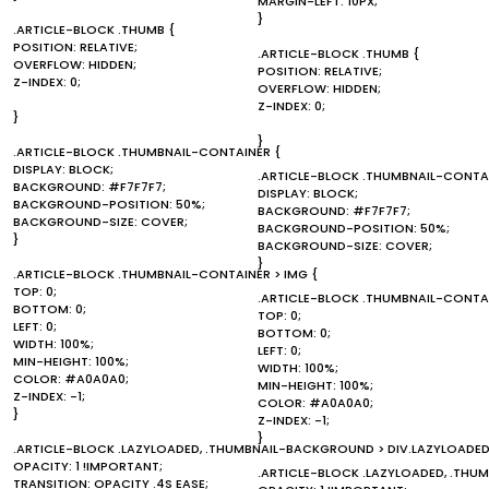
MARGIN-LEFT: 10PX;
}
.ARTICLE-BLOCK .THUMB {
POSITION: RELATIVE;
.ARTICLE-BLOCK .THUMB {
OVERFLOW: HIDDEN;
POSITION: RELATIVE;
Z-INDEX: 0;
OVERFLOW: HIDDEN;
Z-INDEX: 0;
}
}
.ARTICLE-BLOCK .THUMBNAIL-CONTAINER {
DISPLAY: BLOCK;
.ARTICLE-BLOCK .THUMBNAIL-CONTAI
BACKGROUND: #F7F7F7;
DISPLAY: BLOCK;
BACKGROUND-POSITION: 50%;
BACKGROUND: #F7F7F7;
BACKGROUND-SIZE: COVER;
BACKGROUND-POSITION: 50%;
}
BACKGROUND-SIZE: COVER;
}
.ARTICLE-BLOCK .THUMBNAIL-CONTAINER > IMG {
TOP: 0;
.ARTICLE-BLOCK .THUMBNAIL-CONTAI
BOTTOM: 0;
TOP: 0;
LEFT: 0;
BOTTOM: 0;
WIDTH: 100%;
LEFT: 0;
MIN-HEIGHT: 100%;
WIDTH: 100%;
COLOR: #A0A0A0;
MIN-HEIGHT: 100%;
Z-INDEX: -1;
COLOR: #A0A0A0;
}
Z-INDEX: -1;
}
.ARTICLE-BLOCK .LAZYLOADED, .THUMBNAIL-BACKGROUND > DIV.LAZYLOADED
OPACITY: 1 !IMPORTANT;
.ARTICLE-BLOCK .LAZYLOADED, .THU
TRANSITION: OPACITY .4S EASE;