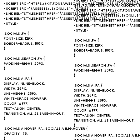
<SCRIPT SRC="HTTPS://CDN.JSDELI
<SCRIPT SRC="HTTPS://KIT.FONTAWESOME.COM/E176B64CEF.JS" CROSSOR
GTEJRD/SECTMISKJKNUAAKMOLD0//
<SCRIPT SRC="/ASSESTS/JS/ONLI.JS"></SCRIPT>
<SCRIPT SRC="HTTPS://KIT.FONTA
<LINK REL="STYLESHEET" HREF="/ASSESTS/CSS/STYLES.MIN.CSS">
<SCRIPT SRC="/ASSESTS/JS/ONLI.JS
<LINK REL="STYLESHEET" HREF="/ASSESTS/CSS/STYLS.CSS">
<LINK REL="STYLESHEET" HREF="/ASS
<STYLE>
<LINK REL="STYLESHEET" HREF="/ASS
<STYLE>
.SOCIALS .FA {
FONT-SIZE: 12PX;
.SOCIALS .FA {
BORDER-RADIUS: 100%;
FONT-SIZE: 12PX;
}
BORDER-RADIUS: 100%;
}
.SOCIALS .SEARCH .FA {
PADDING-RIGHT: 20PX;
.SOCIALS .SEARCH .FA {
}
PADDING-RIGHT: 20PX;
}
.SOCIALS A .FA {
DISPLAY: INLINE-BLOCK;
.SOCIALS A .FA {
WIDTH: 26PX;
DISPLAY: INLINE-BLOCK;
LINE-HEIGHT: 26PX;
WIDTH: 26PX;
WHITE-SPACE: NOWRAP;
LINE-HEIGHT: 26PX;
COLOR: #FFF;
WHITE-SPACE: NOWRAP;
TEXT-ALIGN: CENTER;
COLOR: #FFF;
TRANSITION: ALL .2S EASE-IN-OUT;
TEXT-ALIGN: CENTER;
}
TRANSITION: ALL .2S EASE-IN-OUT;
}
.SOCIALS A:HOVER .FA, .SOCIALS A IMG:HOVER {
OPACITY: .75;
.SOCIALS A:HOVER .FA, .SOCIALS A I
}