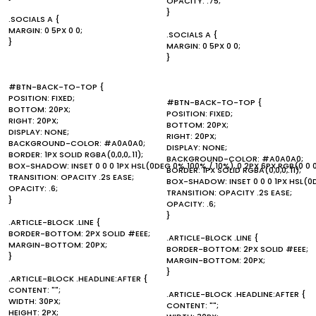
OPACITY: .75;
}
.SOCIALS A {
MARGIN: 0 5PX 0 0;
.SOCIALS A {
}
MARGIN: 0 5PX 0 0;
}
#BTN-BACK-TO-TOP {
POSITION: FIXED;
#BTN-BACK-TO-TOP {
BOTTOM: 20PX;
POSITION: FIXED;
RIGHT: 20PX;
BOTTOM: 20PX;
DISPLAY: NONE;
RIGHT: 20PX;
BACKGROUND-COLOR: #A0A0A0;
DISPLAY: NONE;
BORDER: 1PX SOLID RGBA(0,0,0,.11);
BACKGROUND-COLOR: #A0A0A0;
BOX-SHADOW: INSET 0 0 0 1PX HSL(0DEG 0% 100% / 10%), 0 2PX 6PX RGB(0 0 0
BORDER: 1PX SOLID RGBA(0,0,0,.11);
TRANSITION: OPACITY .2S EASE;
BOX-SHADOW: INSET 0 0 0 1PX HSL(0DE
OPACITY: .6;
TRANSITION: OPACITY .2S EASE;
}
OPACITY: .6;
}
.ARTICLE-BLOCK .LINE {
BORDER-BOTTOM: 2PX SOLID #EEE;
.ARTICLE-BLOCK .LINE {
MARGIN-BOTTOM: 20PX;
BORDER-BOTTOM: 2PX SOLID #EEE;
}
MARGIN-BOTTOM: 20PX;
}
.ARTICLE-BLOCK .HEADLINE:AFTER {
CONTENT: "";
.ARTICLE-BLOCK .HEADLINE:AFTER {
WIDTH: 30PX;
CONTENT: "";
HEIGHT: 2PX;