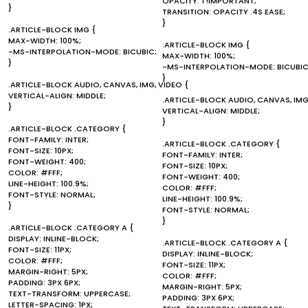
OPACITY: 1 !IMPORTANT;
}
TRANSITION: OPACITY .4S EASE;
}
.ARTICLE-BLOCK IMG {
MAX-WIDTH: 100%;
.ARTICLE-BLOCK IMG {
-MS-INTERPOLATION-MODE: BICUBIC;
MAX-WIDTH: 100%;
}
-MS-INTERPOLATION-MODE: BICUBIC
}
.ARTICLE-BLOCK AUDIO, CANVAS, IMG, VIDEO {
VERTICAL-ALIGN: MIDDLE;
.ARTICLE-BLOCK AUDIO, CANVAS, IMG
}
VERTICAL-ALIGN: MIDDLE;
}
.ARTICLE-BLOCK .CATEGORY {
FONT-FAMILY: INTER;
.ARTICLE-BLOCK .CATEGORY {
FONT-SIZE: 10PX;
FONT-FAMILY: INTER;
FONT-WEIGHT: 400;
FONT-SIZE: 10PX;
COLOR: #FFF;
FONT-WEIGHT: 400;
LINE-HEIGHT: 100.9%;
COLOR: #FFF;
FONT-STYLE: NORMAL;
LINE-HEIGHT: 100.9%;
}
FONT-STYLE: NORMAL;
}
.ARTICLE-BLOCK .CATEGORY A {
DISPLAY: INLINE-BLOCK;
.ARTICLE-BLOCK .CATEGORY A {
FONT-SIZE: 11PX;
DISPLAY: INLINE-BLOCK;
COLOR: #FFF;
FONT-SIZE: 11PX;
MARGIN-RIGHT: 5PX;
COLOR: #FFF;
PADDING: 3PX 6PX;
MARGIN-RIGHT: 5PX;
TEXT-TRANSFORM: UPPERCASE;
PADDING: 3PX 6PX;
LETTER-SPACING: 1PX;