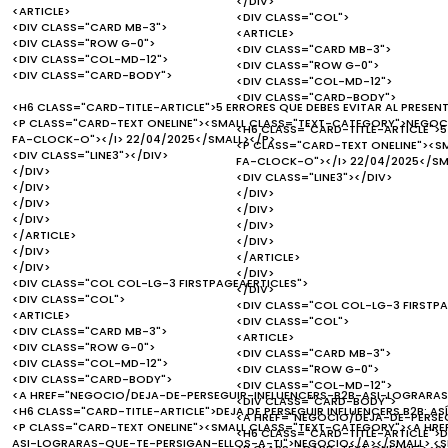
</DIV>
<ARTICLE>
<DIV CLASS="COL">
<DIV CLASS="CARD MB-3">
<ARTICLE>
<DIV CLASS="ROW G-0">
<DIV CLASS="CARD MB-3">
<DIV CLASS="COL-MD-12">
<DIV CLASS="ROW G-0">
<DIV CLASS="CARD-BODY">
<DIV CLASS="COL-MD-12">
<DIV CLASS="CARD-BODY">
<H6 CLASS="CARD-TITLE-ARTICLE">5 ERRORES QUE DEBES EVITAR AL PRESEN
<P CLASS="CARD-TEXT ONELINE"><SMALL CLASS="TEXT-CATEGORY">NEGOCI
<H6 CLASS="CARD-TITLE-ARTICLE">5
FA-CLOCK-O"></I> 22/04/2025</SMALL></P>
<P CLASS="CARD-TEXT ONELINE"><S
<DIV CLASS="LINE3"></DIV>
FA-CLOCK-O"></I> 22/04/2025</SM
</DIV>
<DIV CLASS="LINE3"></DIV>
</DIV>
</DIV>
</DIV>
</DIV>
</DIV>
</DIV>
</ARTICLE>
</DIV>
</DIV>
</ARTICLE>
</DIV>
</DIV>
<DIV CLASS="COL COL-LG-3 FIRSTPAGEAERTICLES">
</DIV>
<DIV CLASS="COL">
<DIV CLASS="COL COL-LG-3 FIRSTPA
<ARTICLE>
<DIV CLASS="COL">
<DIV CLASS="CARD MB-3">
<ARTICLE>
<DIV CLASS="ROW G-0">
<DIV CLASS="CARD MB-3">
<DIV CLASS="COL-MD-12">
<DIV CLASS="ROW G-0">
<DIV CLASS="CARD-BODY">
<DIV CLASS="COL-MD-12">
<A HREF="NEGOCIO/DEJA-DE-PERSEGUIR-INFLUENCERS-B2B-ASI-LOGRARAS
<DIV CLASS="CARD-BODY">
<H6 CLASS="CARD-TITLE-ARTICLE">DEJA DE PERSEGUIR INFLUENCERS B2B: AS
<A HREF="NEGOCIO/DEJA-DE-PERSE
<P CLASS="CARD-TEXT ONELINE"><SMALL CLASS="TEXT-CATEGORY"><A HR
<H6 CLASS="CARD-TITLE-ARTICLE">DE
ASI-LOGRARAS-QUE-TE-PERSIGAN-ELLOS-A-TI">NEGOCIO</A></SMALL> <SM