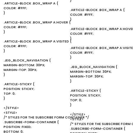
}
.ARTICLE-BLOCK .BOX_WRAP A {
COLOR: #FFF;
.ARTICLE-BLOCK .BOX_WRAP A {
}
COLOR: #FFF;
}
.ARTICLE-BLOCK .BOX_WRAP A:HOVER {
COLOR: #FFF;
.ARTICLE-BLOCK .BOX_WRAP A:HOVE
}
COLOR: #FFF;
}
.ARTICLE-BLOCK .BOX_WRAP A:VISITED {
COLOR: #FFF;
.ARTICLE-BLOCK .BOX_WRAP A:VISITE
}
COLOR: #FFF;
}
.JEG_BLOCK_NAVIGATION {
MARGIN-BOTTOM: 30PX;
.JEG_BLOCK_NAVIGATION {
MARGIN-TOP: 30PX;
MARGIN-BOTTOM: 30PX;
}
MARGIN-TOP: 30PX;
}
.ARTICLE-STICKY {
POSITION: STICKY;
.ARTICLE-STICKY {
TOP: 0;
POSITION: STICKY;
}
TOP: 0;
}
</STYLE>
<STYLE>
</STYLE>
/* STYLES FOR THE SUBSCRIBE FORM CONTAINER */
<STYLE>
.SUBSCRIBE-FORM-CONTAINER {
/* STYLES FOR THE SUBSCRIBE FORM 
POSITION: FIXED;
.SUBSCRIBE-FORM-CONTAINER {
BOTTOM: 0;