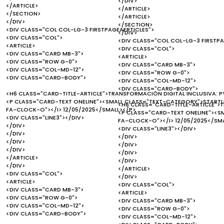
</DIV>
</ARTICLE>
</ARTICLE>
</SECTION>
</ARTICLE>
</DIV>
</SECTION>
<DIV CLASS="COL COL-LG-3 FIRSTPAGEAERTICLES">
</DIV>
<DIV CLASS="COL">
<DIV CLASS="COL COL-LG-3 FIRSTPA
<ARTICLE>
<DIV CLASS="COL">
<DIV CLASS="CARD MB-3">
<ARTICLE>
<DIV CLASS="ROW G-0">
<DIV CLASS="CARD MB-3">
<DIV CLASS="COL-MD-12">
<DIV CLASS="ROW G-0">
<DIV CLASS="CARD-BODY">
<DIV CLASS="COL-MD-12">
<DIV CLASS="CARD-BODY">
<H6 CLASS="CARD-TITLE-ARTICLE">TRANSFORMACIÓN DIGITAL INCLUSIVA: PY
<P CLASS="CARD-TEXT ONELINE"><SMALL CLASS="TEXT-CATEGORY">STARTUP
<H6 CLASS="CARD-TITLE-ARTICLE">T
FA-CLOCK-O"></I> 12/05/2025</SMALL></P>
<P CLASS="CARD-TEXT ONELINE"><S
<DIV CLASS="LINE3"></DIV>
FA-CLOCK-O"></I> 12/05/2025</SM
</DIV>
<DIV CLASS="LINE3"></DIV>
</DIV>
</DIV>
</DIV>
</DIV>
</DIV>
</DIV>
</ARTICLE>
</DIV>
</DIV>
</ARTICLE>
<DIV CLASS="COL">
</DIV>
<ARTICLE>
<DIV CLASS="COL">
<DIV CLASS="CARD MB-3">
<ARTICLE>
<DIV CLASS="ROW G-0">
<DIV CLASS="CARD MB-3">
<DIV CLASS="COL-MD-12">
<DIV CLASS="ROW G-0">
<DIV CLASS="CARD-BODY">
<DIV CLASS="COL-MD-12">