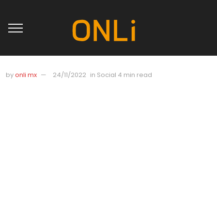
by
onli mx
24/11/2022
in
Social
4 min read