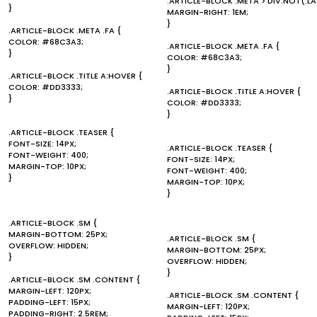
.ARTICLE-BLOCK .META > DIV:NOT(:L
}
MARGIN-RIGHT: 1EM;
}
.ARTICLE-BLOCK .META .FA {
COLOR: #68C3A3;
.ARTICLE-BLOCK .META .FA {
}
COLOR: #68C3A3;
}
.ARTICLE-BLOCK .TITLE A:HOVER {
COLOR: #DD3333;
.ARTICLE-BLOCK .TITLE A:HOVER {
}
COLOR: #DD3333;
}
.ARTICLE-BLOCK .TEASER {
FONT-SIZE: 14PX;
.ARTICLE-BLOCK .TEASER {
FONT-WEIGHT: 400;
FONT-SIZE: 14PX;
MARGIN-TOP: 10PX;
FONT-WEIGHT: 400;
}
MARGIN-TOP: 10PX;
}
.ARTICLE-BLOCK .SM {
MARGIN-BOTTOM: 25PX;
.ARTICLE-BLOCK .SM {
OVERFLOW: HIDDEN;
MARGIN-BOTTOM: 25PX;
}
OVERFLOW: HIDDEN;
}
.ARTICLE-BLOCK .SM .CONTENT {
MARGIN-LEFT: 120PX;
.ARTICLE-BLOCK .SM .CONTENT {
PADDING-LEFT: 15PX;
MARGIN-LEFT: 120PX;
PADDING-RIGHT: 2.5REM;