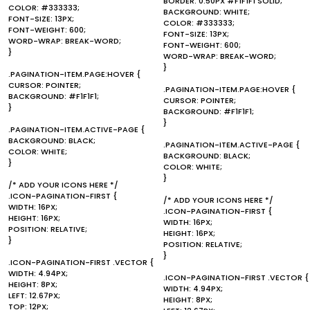
BORDER: 0.50PX #F1F1F1 SOLID;
COLOR: #333333;
BACKGROUND: WHITE;
FONT-SIZE: 13PX;
COLOR: #333333;
FONT-WEIGHT: 600;
FONT-SIZE: 13PX;
WORD-WRAP: BREAK-WORD;
FONT-WEIGHT: 600;
}
WORD-WRAP: BREAK-WORD;
}
.PAGINATION-ITEM.PAGE:HOVER {
CURSOR: POINTER;
.PAGINATION-ITEM.PAGE:HOVER {
BACKGROUND: #F1F1F1;
CURSOR: POINTER;
}
BACKGROUND: #F1F1F1;
}
.PAGINATION-ITEM.ACTIVE-PAGE {
BACKGROUND: BLACK;
.PAGINATION-ITEM.ACTIVE-PAGE {
COLOR: WHITE;
BACKGROUND: BLACK;
}
COLOR: WHITE;
}
/* ADD YOUR ICONS HERE */
.ICON-PAGINATION-FIRST {
/* ADD YOUR ICONS HERE */
WIDTH: 16PX;
.ICON-PAGINATION-FIRST {
HEIGHT: 16PX;
WIDTH: 16PX;
POSITION: RELATIVE;
HEIGHT: 16PX;
}
POSITION: RELATIVE;
}
.ICON-PAGINATION-FIRST .VECTOR {
WIDTH: 4.94PX;
.ICON-PAGINATION-FIRST .VECTOR {
HEIGHT: 8PX;
WIDTH: 4.94PX;
LEFT: 12.67PX;
HEIGHT: 8PX;
TOP: 12PX;