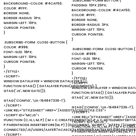
.SUBSCRIBE-FORM BUTTON {
BACKGROUND-COLOR: #4CAF50;
PADDING: 10PX 20PX;
COLOR: #FFF;
BACKGROUND-COLOR: #4CAF50;
BORDER: NONE;
COLOR: #FFF;
BORDER-RADIUS: 3PX;
BORDER: NONE;
MARGIN-LEFT: 10PX;
BORDER-RADIUS: 3PX;
CURSOR: POINTER;
MARGIN-LEFT: 10PX;
}
CURSOR: POINTER;
}
.SUBSCRIBE-FORM .CLOSE-BUTTON {
COLOR: #999;
.SUBSCRIBE-FORM .CLOSE-BUTTON {
FONT-SIZE: 18PX;
COLOR: #999;
MARGIN-LEFT: 10PX;
FONT-SIZE: 18PX;
CURSOR: POINTER;
MARGIN-LEFT: 10PX;
}
CURSOR: POINTER;
</STYLE>
}
<SCRIPT>
</STYLE>
WINDOW.DATALAYER = WINDOW.DATALAYER || [];
<SCRIPT>
FUNCTION GTAG() { DATALAYER.PUSH(ARGUMENTS); }
WINDOW.DATALAYER = WINDOW.DATALA
GTAG('JS', NEW DATE());
FUNCTION GTAG() { DATALAYER.PUS
GTAG('JS', NEW DATE());
GTAG('CONFIG', 'UA-164847336-1');
</SCRIPT>
GTAG('CONFIG', 'UA-164847336-1');
<LINK REL="STYLESHEET" HREF="/ASSESTS/CSS/STYLE.CSS">
</SCRIPT>
<SCRIPT ID="MCJS">
<LINK REL="STYLESHEET" HREF="/ASS
!FUNCTION (C, H, I, M, P) { M = C.CREATEELEMENT(H), P = C.GETELEMENTSBYTA
<SCRIPT ID="MCJS">
P.PARENTNODE.INSERTBEFORE(M, P) }(DOCUMENT, "SCRIPT", "HTTPS://CHI
!FUNCTION (C, H, I, M, P) { M = C.C
CONNECTED/JS/USERS/AAFE87ACAECE3A499E06B1FAB/5EE4FF41804D40FF6
P.PARENTNODE.INSERTBEFORE(M, P) 
</SCRIPT>