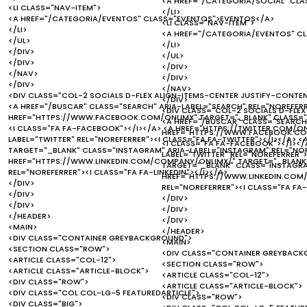
<A HREF="/CATEGORIA/SOCIAL" CLA
<LI CLASS="NAV-ITEM">
</LI>
<A HREF="/CATEGORIA/EVENTOS" CLASS="EVENTOS">EVENTOS</A>
<LI CLASS="NAV-ITEM">
</LI>
<A HREF="/CATEGORIA/EVENTOS" C
</UL>
</LI>
</DIV>
</UL>
</DIV>
</DIV>
</NAV>
</DIV>
</DIV>
</NAV>
<DIV CLASS="COL-2 SOCIALS D-FLEX ALIGN-ITEMS-CENTER JUSTIFY-CONTE
</DIV>
<A HREF="/BUSCAR" CLASS="SEARCH" ARIA-LABEL="SEARCH" REL="NOREFERR
<DIV CLASS="COL-2 SOCIALS D-FLEX
HREF="HTTPS://WWW.FACEBOOK.COM/ONLIMX" TARGET="_BLANK" CLASS="F
<A HREF="/BUSCAR" CLASS="SEARCH"
<I CLASS="FA FA-FACEBOOK"></I></A> <A HREF="HTTPS://TWITTER.COM/ON
HREF="HTTPS://WWW.FACEBOOK.COM
LABEL="TWITTER" REL="NOREFERRER"><I CLASS="FA FA-TWITTER"></I></A>
<I CLASS="FA FA-FACEBOOK"></I></
TARGET="_BLANK" CLASS="INSTAGRAM" ARIA-LABEL="INSTAGRAM" REL="NOR
LABEL="TWITTER" REL="NOREFERRER"
HREF="HTTPS://WWW.LINKEDIN.COM/COMPANY/ONLIMX/" TARGET="_BLANK" C
TARGET="_BLANK" CLASS="INSTAGRAM
REL="NOREFERRER"><I CLASS="FA FA-LINKEDIN"></I></A>
HREF="HTTPS://WWW.LINKEDIN.COM/
</DIV>
REL="NOREFERRER"><I CLASS="FA FA-
</DIV>
</DIV>
</DIV>
</DIV>
</HEADER>
</DIV>
<MAIN>
</HEADER>
<DIV CLASS="CONTAINER GREYBACKGROUND">
<MAIN>
<SECTION CLASS="ROW">
<DIV CLASS="CONTAINER GREYBACK
<ARTICLE CLASS="COL-12">
<SECTION CLASS="ROW">
<ARTICLE CLASS="ARTICLE-BLOCK">
<ARTICLE CLASS="COL-12">
<DIV CLASS="ROW">
<ARTICLE CLASS="ARTICLE-BLOCK">
<DIV CLASS="COL COL-LG-5 FEATUREDARTICLE">
<DIV CLASS="ROW">
<DIV CLASS="BIG">