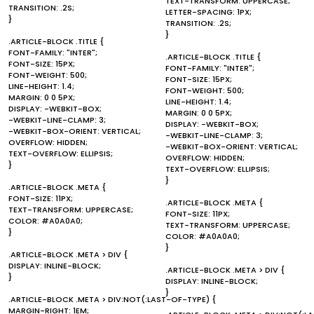
TEXT-TRANSFORM: UPPERCASE;
TRANSITION: .2S;
LETTER-SPACING: 1PX;
}
TRANSITION: .2S;
}
.ARTICLE-BLOCK .TITLE {
FONT-FAMILY: "INTER";
.ARTICLE-BLOCK .TITLE {
FONT-SIZE: 15PX;
FONT-FAMILY: "INTER";
FONT-WEIGHT: 500;
FONT-SIZE: 15PX;
LINE-HEIGHT: 1.4;
FONT-WEIGHT: 500;
MARGIN: 0 0 5PX;
LINE-HEIGHT: 1.4;
DISPLAY: -WEBKIT-BOX;
MARGIN: 0 0 5PX;
-WEBKIT-LINE-CLAMP: 3;
DISPLAY: -WEBKIT-BOX;
-WEBKIT-BOX-ORIENT: VERTICAL;
-WEBKIT-LINE-CLAMP: 3;
OVERFLOW: HIDDEN;
-WEBKIT-BOX-ORIENT: VERTICAL;
TEXT-OVERFLOW: ELLIPSIS;
OVERFLOW: HIDDEN;
}
TEXT-OVERFLOW: ELLIPSIS;
}
.ARTICLE-BLOCK .META {
FONT-SIZE: 11PX;
.ARTICLE-BLOCK .META {
TEXT-TRANSFORM: UPPERCASE;
FONT-SIZE: 11PX;
COLOR: #A0A0A0;
TEXT-TRANSFORM: UPPERCASE;
}
COLOR: #A0A0A0;
}
.ARTICLE-BLOCK .META > DIV {
DISPLAY: INLINE-BLOCK;
.ARTICLE-BLOCK .META > DIV {
}
DISPLAY: INLINE-BLOCK;
}
.ARTICLE-BLOCK .META > DIV:NOT(:LAST-OF-TYPE) {
MARGIN-RIGHT: 1EM;