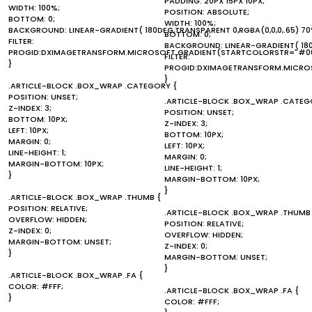
PADDING: 20PX 15PX 10PX;
WIDTH: 100%;
POSITION: ABSOLUTE;
BOTTOM: 0;
WIDTH: 100%;
BACKGROUND: LINEAR-GRADIENT( 180DEG,TRANSPARENT 0,RGBA(0,0,0,.65) 70
BOTTOM: 0;
FILTER:
BACKGROUND: LINEAR-GRADIENT( 180D
PROGID:DXIMAGETRANSFORM.MICROSOFT.GRADIENT(STARTCOLORSTR="#00
FILTER:
}
PROGID:DXIMAGETRANSFORM.MICROS
}
.ARTICLE-BLOCK .BOX_WRAP .CATEGORY {
POSITION: UNSET;
.ARTICLE-BLOCK .BOX_WRAP .CATEG
Z-INDEX: 3;
POSITION: UNSET;
BOTTOM: 10PX;
Z-INDEX: 3;
LEFT: 10PX;
BOTTOM: 10PX;
MARGIN: 0;
LEFT: 10PX;
LINE-HEIGHT: 1;
MARGIN: 0;
MARGIN-BOTTOM: 10PX;
LINE-HEIGHT: 1;
}
MARGIN-BOTTOM: 10PX;
}
.ARTICLE-BLOCK .BOX_WRAP .THUMB {
POSITION: RELATIVE;
.ARTICLE-BLOCK .BOX_WRAP .THUMB
OVERFLOW: HIDDEN;
POSITION: RELATIVE;
Z-INDEX: 0;
OVERFLOW: HIDDEN;
MARGIN-BOTTOM: UNSET;
Z-INDEX: 0;
}
MARGIN-BOTTOM: UNSET;
}
.ARTICLE-BLOCK .BOX_WRAP .FA {
COLOR: #FFF;
.ARTICLE-BLOCK .BOX_WRAP .FA {
}
COLOR: #FFF;