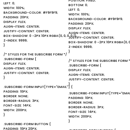
POSITION: FIXED;
LEFT: 0;
BOTTOM: 0;
WIDTH: 100%;
LEFT: 0;
BACKGROUND-COLOR: #F9F9F9;
WIDTH: 100%;
PADDING: 20PX;
BACKGROUND-COLOR: #F9F9F9;
DISPLAY: FLEX;
PADDING: 20PX;
ALIGN-ITEMS: CENTER;
DISPLAY: FLEX;
JUSTIFY-CONTENT: CENTER;
ALIGN-ITEMS: CENTER;
BOX-SHADOW: 0 -2PX 10PX RGBA(0, 0, 0, 0.1);
JUSTIFY-CONTENT: CENTER;
Z-INDEX: 9999;
BOX-SHADOW: 0 -2PX 10PX RGBA(0, 0, 0
}
Z-INDEX: 9999;
}
/* STYLES FOR THE SUBSCRIBE FORM */
.SUBSCRIBE-FORM {
/* STYLES FOR THE SUBSCRIBE FORM 
DISPLAY: FLEX;
.SUBSCRIBE-FORM {
ALIGN-ITEMS: CENTER;
DISPLAY: FLEX;
JUSTIFY-CONTENT: CENTER;
ALIGN-ITEMS: CENTER;
}
JUSTIFY-CONTENT: CENTER;
}
.SUBSCRIBE-FORM INPUT[TYPE="EMAIL"] {
PADDING: 10PX;
.SUBSCRIBE-FORM INPUT[TYPE="EMAI
BORDER: NONE;
PADDING: 10PX;
BORDER-RADIUS: 3PX;
BORDER: NONE;
FONT-SIZE: 14PX;
BORDER-RADIUS: 3PX;
WIDTH: 200PX;
FONT-SIZE: 14PX;
}
WIDTH: 200PX;
}
.SUBSCRIBE-FORM BUTTON {
PADDING: 10PX 20PX;