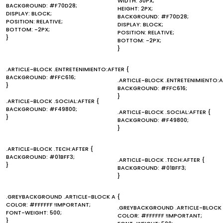
WIDTH: 30PX;
BACKGROUND: #F70D28;
HEIGHT: 2PX;
DISPLAY: BLOCK;
BACKGROUND: #F70D28;
POSITION: RELATIVE;
DISPLAY: BLOCK;
BOTTOM: -2PX;
POSITION: RELATIVE;
}
BOTTOM: -2PX;
}
.ARTICLE-BLOCK .ENTRETENIMIENTO:AFTER {
BACKGROUND: #FFC616;
.ARTICLE-BLOCK .ENTRETENIMIENTO:A
}
BACKGROUND: #FFC616;
}
.ARTICLE-BLOCK .SOCIAL:AFTER {
BACKGROUND: #F49800;
.ARTICLE-BLOCK .SOCIAL:AFTER {
}
BACKGROUND: #F49800;
}
.ARTICLE-BLOCK .TECH:AFTER {
BACKGROUND: #01BFF3;
.ARTICLE-BLOCK .TECH:AFTER {
}
BACKGROUND: #01BFF3;
}
.GREYBACKGROUND .ARTICLE-BLOCK A {
COLOR: #FFFFFF !IMPORTANT;
.GREYBACKGROUND .ARTICLE-BLOCK 
FONT-WEIGHT: 500;
COLOR: #FFFFFF !IMPORTANT;
}