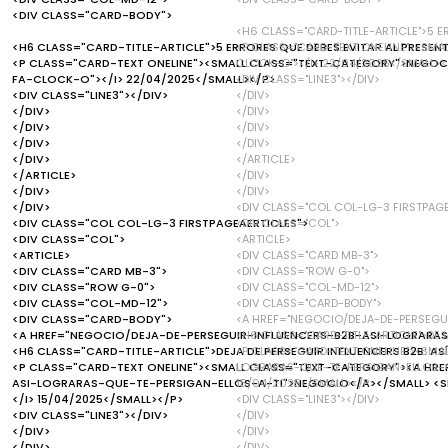
<DIV CLASS="CARD-BODY">
<H6 CLASS="CARD-TITLE-ARTICLE">5 E
<H6 CLASS="CARD-TITLE-ARTICLE">5 ERRORES QUE DEBES EVITAR AL PRESEN
<P CLASS="CARD-TEXT ONELINE"><SMA
<P CLASS="CARD-TEXT ONELINE"><SMALL CLASS="TEXT-CATEGORY">NEGOCI
CLOCK-O"></I> 22/04/2025</SMALL><
FA-CLOCK-O"></I> 22/04/2025</SMALL></P>
<DIV CLASS="LINE3"></DIV>
<DIV CLASS="LINE3"></DIV>
</DIV>
</DIV>
</DIV>
</DIV>
</DIV>
</DIV>
</DIV>
</DIV>
</ARTICLE>
</ARTICLE>
</DIV>
</DIV>
</DIV>
</DIV>
<DIV CLASS="COL COL-LG-3 FIRSTPAGE
<DIV CLASS="COL COL-LG-3 FIRSTPAGEAERTICLES">
<DIV CLASS="COL">
<DIV CLASS="COL">
<ARTICLE>
<ARTICLE>
<DIV CLASS="CARD MB-3">
<DIV CLASS="CARD MB-3">
<DIV CLASS="ROW G-0">
<DIV CLASS="ROW G-0">
<DIV CLASS="COL-MD-12">
<DIV CLASS="COL-MD-12">
<DIV CLASS="CARD-BODY">
<DIV CLASS="CARD-BODY">
<A HREF="NEGOCIO/DEJA-DE-PERSEGU
<A HREF="NEGOCIO/DEJA-DE-PERSEGUIR-INFLUENCERS-B2B-ASI-LOGRARAS
<H6 CLASS="CARD-TITLE-ARTICLE">DEJA
<H6 CLASS="CARD-TITLE-ARTICLE">DEJA DE PERSEGUIR INFLUENCERS B2B: AS
<P CLASS="CARD-TEXT ONELINE"><SMA
<P CLASS="CARD-TEXT ONELINE"><SMALL CLASS="TEXT-CATEGORY"><A HR
LOGRARAS-QUE-TE-PERSIGAN-ELLOS-A-
ASI-LOGRARAS-QUE-TE-PERSIGAN-ELLOS-A-TI">NEGOCIO</A></SMALL> <SM
15/04/2025</SMALL></P>
</I> 15/04/2025</SMALL></P>
<DIV CLASS="LINE3"></DIV>
<DIV CLASS="LINE3"></DIV>
</DIV>
</DIV>
</DIV>
</DIV>
</DIV>