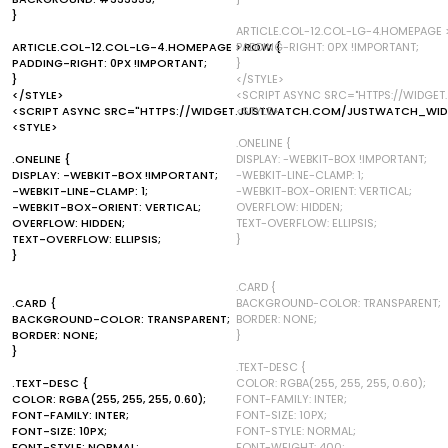
}
ARTICLE.COL-12.COL-LG-4.HOMEPAGE 
ARTICLE.COL-12.COL-LG-4.HOMEPAGE > ROW {
PADDING-RIGHT: 0PX !IMPORTANT;
PADDING-RIGHT: 0PX !IMPORTANT;
}
}
</STYLE>
</STYLE>
<SCRIPT ASYNC SRC="HTTPS://WIDGE
<SCRIPT ASYNC SRC="HTTPS://WIDGET.JUSTWATCH.COM/JUSTWATCH_WIDG
<STYLE>
<STYLE>
.ONELINE {
.ONELINE {
DISPLAY: -WEBKIT-BOX !IMPORTANT;
DISPLAY: -WEBKIT-BOX !IMPORTANT;
-WEBKIT-LINE-CLAMP: 1;
-WEBKIT-LINE-CLAMP: 1;
-WEBKIT-BOX-ORIENT: VERTICAL;
-WEBKIT-BOX-ORIENT: VERTICAL;
OVERFLOW: HIDDEN;
OVERFLOW: HIDDEN;
TEXT-OVERFLOW: ELLIPSIS;
TEXT-OVERFLOW: ELLIPSIS;
}
}
.CARD {
.CARD {
BACKGROUND-COLOR: TRANSPARENT;
BACKGROUND-COLOR: TRANSPARENT;
BORDER: NONE;
BORDER: NONE;
}
}
.TEXT-DESC {
.TEXT-DESC {
COLOR: RGBA(255, 255, 255, 0.60);
COLOR: RGBA(255, 255, 255, 0.60);
FONT-FAMILY: INTER;
FONT-FAMILY: INTER;
FONT-SIZE: 10PX;
FONT-SIZE: 10PX;
FONT-STYLE: NORMAL;
FONT-STYLE: NORMAL;
FONT-WEIGHT: 400;