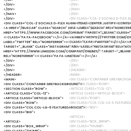
</DIV>
</DIV>
</DIV>
</NAV>
</NAV>
</DIV>
</DIV>
<DIV CLASS="COL-2 SOCIALS D-FLEX 
<DIV CLASS="COL-2 SOCIALS D-FLEX ALIGN-ITEMS-CENTER JUSTIFY-CONTE
<A HREF="/BUSCAR" CLASS="SEARCH" A
<A HREF="/BUSCAR" CLASS="SEARCH" ARIA-LABEL="SEARCH" REL="NOREFERR
HREF="HTTPS://WWW.FACEBOOK.COM/ON
HREF="HTTPS://WWW.FACEBOOK.COM/ONLIMX" TARGET="_BLANK" CLASS="F
CLASS="FA FA-FACEBOOK"></I></A> <A
<I CLASS="FA FA-FACEBOOK"></I></A> <A HREF="HTTPS://TWITTER.COM/ON
LABEL="TWITTER" REL="NOREFERRER"><
LABEL="TWITTER" REL="NOREFERRER"><I CLASS="FA FA-TWITTER"></I></A>
TARGET="_BLANK" CLASS="INSTAGRAM" 
TARGET="_BLANK" CLASS="INSTAGRAM" ARIA-LABEL="INSTAGRAM" REL="NOR
HREF="HTTPS://WWW.LINKEDIN.COM/COM
HREF="HTTPS://WWW.LINKEDIN.COM/COMPANY/ONLIMX/" TARGET="_BLANK" C
REL="NOREFERRER"><I CLASS="FA FA-LIN
REL="NOREFERRER"><I CLASS="FA FA-LINKEDIN"></I></A>
</DIV>
</DIV>
</DIV>
</DIV>
</DIV>
</DIV>
</HEADER>
</HEADER>
<MAIN>
<MAIN>
<DIV CLASS="CONTAINER GREYBACKG
<DIV CLASS="CONTAINER GREYBACKGROUND">
<SECTION CLASS="ROW">
<SECTION CLASS="ROW">
<ARTICLE CLASS="COL-12">
<ARTICLE CLASS="COL-12">
<ARTICLE CLASS="ARTICLE-BLOCK">
<ARTICLE CLASS="ARTICLE-BLOCK">
<DIV CLASS="ROW">
<DIV CLASS="ROW">
<DIV CLASS="COL COL-LG-5 FEATURED
<DIV CLASS="COL COL-LG-5 FEATUREDARTICLE">
<DIV CLASS="BIG">
<DIV CLASS="BIG">
<ARTICLE>
<ARTICLE>
<DIV CLASS="BOX_WRAP">
<DIV CLASS="BOX_WRAP">
<DIV CLASS="THUMB">
<DIV CLASS="THUMB">
<DIV CLASS="THUMBNAIL-CONTAINER A