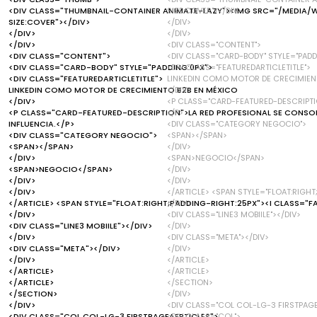
<DIV CLASS="THUMBNAIL-CONTAINER ANIMATE-LAZY"><IMG SRC="/MEDIA/W
SIZE:COVER"></DIV>
SIZE:COVER"></DIV>
</DIV>
</DIV>
</DIV>
</DIV>
<DIV CLASS="CONTENT">
<DIV CLASS="CONTENT">
<DIV CLASS="CARD-BODY" STYLE="PADD
<DIV CLASS="CARD-BODY" STYLE="PADDING:0PX">
<DIV CLASS="FEATUREDARTICLETITLE">
<DIV CLASS="FEATUREDARTICLETITLE">
LINKEDIN COMO MOTOR DE CRECIMIEN
LINKEDIN COMO MOTOR DE CRECIMIENTO B2B EN MÉXICO
</DIV>
</DIV>
<P CLASS="CARD-FEATURED-DESCRIPTI
<P CLASS="CARD-FEATURED-DESCRIPTION">LA RED PROFESIONAL SE CONSO
</P>
INFLUENCIA.</P>
<DIV CLASS="CATEGORY NEGOCIO">
<DIV CLASS="CATEGORY NEGOCIO">
<SPAN></SPAN>
<SPAN></SPAN>
</DIV>
</DIV>
<SPAN>NEGOCIO</SPAN>
<SPAN>NEGOCIO</SPAN>
</DIV>
</DIV>
</DIV>
</DIV>
</ARTICLE> <SPAN STYLE="FLOAT:RIGH
</ARTICLE> <SPAN STYLE="FLOAT:RIGHT;PADDING-RIGHT:25PX"><I CLASS="F
</DIV>
</DIV>
<DIV CLASS="LINE3 MOBIILE"></DIV>
<DIV CLASS="LINE3 MOBIILE"></DIV>
</DIV>
</DIV>
<DIV CLASS="META"></DIV>
<DIV CLASS="META"></DIV>
</DIV>
</DIV>
</ARTICLE>
</ARTICLE>
</ARTICLE>
</ARTICLE>
</SECTION>
</SECTION>
</DIV>
</DIV>
<DIV CLASS="COL COL-LG-3 FIRSTPAGE
<DIV CLASS="COL COL-LG-3 FIRSTPAGEAERTICLES">
<DIV CLASS="COL">