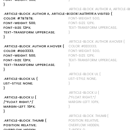
}
.ARTICLE-BLOCK .AUTHOR A, .ARTICLE-B
.ARTICLE-BLOCK .AUTHOR A, .ARTICLE-BLOCK .AUTHOR A:VISITED {
COLOR: #7B7B7B;
COLOR: #7B7B7B;
FONT-WEIGHT: 500;
FONT-WEIGHT: 500;
FONT-SIZE: 12PX;
FONT-SIZE: 12PX;
TEXT-TRANSFORM: UPPERCASE;
TEXT-TRANSFORM: UPPERCASE;
}
}
.ARTICLE-BLOCK .AUTHOR A:HOVER {
.ARTICLE-BLOCK .AUTHOR A:HOVER {
COLOR: #DD3333;
COLOR: #DD3333;
FONT-WEIGHT: 500;
FONT-WEIGHT: 500;
FONT-SIZE: 12PX;
FONT-SIZE: 12PX;
TEXT-TRANSFORM: UPPERCASE;
TEXT-TRANSFORM: UPPERCASE;
}
}
.ARTICLE-BLOCK UL {
.ARTICLE-BLOCK UL {
LIST-STYLE: NONE;
LIST-STYLE: NONE;
}
}
.ARTICLE-BLOCK LI {
.ARTICLE-BLOCK LI {
/*FLOAT: RIGHT;*/
/*FLOAT: RIGHT;*/
MARGIN-LEFT: 10PX;
MARGIN-LEFT: 10PX;
}
}
.ARTICLE-BLOCK .THUMB {
.ARTICLE-BLOCK .THUMB {
POSITION: RELATIVE;
POSITION: RELATIVE;
OVERFLOW: HIDDEN;
OVERFLOW: HIDDEN;
Z-INDEX: 0;