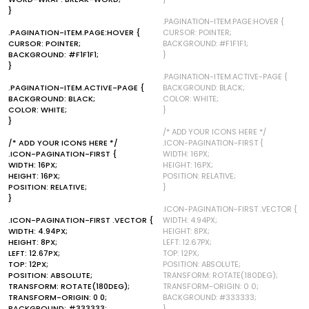
}
.PAGINATION-ITEM.PAGE:HOVER {
.PAGINATION-ITEM.PAGE:HOVER {
CURSOR: POINTER;
CURSOR: POINTER;
BACKGROUND: #F1F1F1;
BACKGROUND: #F1F1F1;
}
}
.PAGINATION-ITEM.ACTIVE-PAGE {
.PAGINATION-ITEM.ACTIVE-PAGE {
BACKGROUND: BLACK;
BACKGROUND: BLACK;
COLOR: WHITE;
COLOR: WHITE;
}
}
/* ADD YOUR ICONS HERE */
/* ADD YOUR ICONS HERE */
.ICON-PAGINATION-FIRST {
.ICON-PAGINATION-FIRST {
WIDTH: 16PX;
WIDTH: 16PX;
HEIGHT: 16PX;
HEIGHT: 16PX;
POSITION: RELATIVE;
POSITION: RELATIVE;
}
}
.ICON-PAGINATION-FIRST .VECTOR {
.ICON-PAGINATION-FIRST .VECTOR {
WIDTH: 4.94PX;
WIDTH: 4.94PX;
HEIGHT: 8PX;
HEIGHT: 8PX;
LEFT: 12.67PX;
LEFT: 12.67PX;
TOP: 12PX;
TOP: 12PX;
POSITION: ABSOLUTE;
POSITION: ABSOLUTE;
TRANSFORM: ROTATE(180DEG);
TRANSFORM: ROTATE(180DEG);
TRANSFORM-ORIGIN: 0 0;
TRANSFORM-ORIGIN: 0 0;
BACKGROUND: #333333;
BACKGROUND: #333333;
}