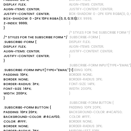
DISPLAY: FLEX;
ALIGN-ITEMS: CENTER;
ALIGN-ITEMS: CENTER;
JUSTIFY-CONTENT: CENTER;
JUSTIFY-CONTENT: CENTER;
BOX-SHADOW: 0 -2PX 10PX RGBA(0, 0, 0,
BOX-SHADOW: 0 -2PX 10PX RGBA(0, 0, 0, 0.1);
Z-INDEX: 9999;
Z-INDEX: 9999;
}
}
/* STYLES FOR THE SUBSCRIBE FORM */
/* STYLES FOR THE SUBSCRIBE FORM */
.SUBSCRIBE-FORM {
.SUBSCRIBE-FORM {
DISPLAY: FLEX;
DISPLAY: FLEX;
ALIGN-ITEMS: CENTER;
ALIGN-ITEMS: CENTER;
JUSTIFY-CONTENT: CENTER;
JUSTIFY-CONTENT: CENTER;
}
}
.SUBSCRIBE-FORM INPUT[TYPE="EMAIL"]
.SUBSCRIBE-FORM INPUT[TYPE="EMAIL"] {
PADDING: 10PX;
PADDING: 10PX;
BORDER: NONE;
BORDER: NONE;
BORDER-RADIUS: 3PX;
BORDER-RADIUS: 3PX;
FONT-SIZE: 14PX;
FONT-SIZE: 14PX;
WIDTH: 200PX;
WIDTH: 200PX;
}
}
.SUBSCRIBE-FORM BUTTON {
.SUBSCRIBE-FORM BUTTON {
PADDING: 10PX 20PX;
PADDING: 10PX 20PX;
BACKGROUND-COLOR: #4CAF50;
BACKGROUND-COLOR: #4CAF50;
COLOR: #FFF;
COLOR: #FFF;
BORDER: NONE;
BORDER: NONE;
BORDER-RADIUS: 3PX;
BORDER-RADIUS: 3PX;
MARGIN-LEFT: 10PX;