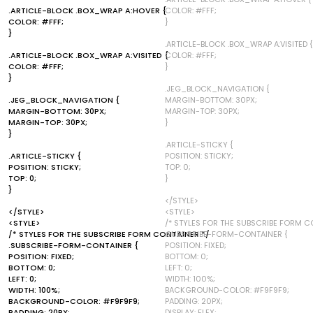
.ARTICLE-BLOCK .BOX_WRAP A:HOVER {
COLOR: #FFF;
COLOR: #FFF;
}
}
.ARTICLE-BLOCK .BOX_WRAP A:VISITED {
.ARTICLE-BLOCK .BOX_WRAP A:VISITED {
COLOR: #FFF;
COLOR: #FFF;
}
}
.JEG_BLOCK_NAVIGATION {
.JEG_BLOCK_NAVIGATION {
MARGIN-BOTTOM: 30PX;
MARGIN-BOTTOM: 30PX;
MARGIN-TOP: 30PX;
MARGIN-TOP: 30PX;
}
}
.ARTICLE-STICKY {
.ARTICLE-STICKY {
POSITION: STICKY;
POSITION: STICKY;
TOP: 0;
TOP: 0;
}
}
</STYLE>
</STYLE>
<STYLE>
<STYLE>
/* STYLES FOR THE SUBSCRIBE FORM C
/* STYLES FOR THE SUBSCRIBE FORM CONTAINER */
.SUBSCRIBE-FORM-CONTAINER {
.SUBSCRIBE-FORM-CONTAINER {
POSITION: FIXED;
POSITION: FIXED;
BOTTOM: 0;
BOTTOM: 0;
LEFT: 0;
LEFT: 0;
WIDTH: 100%;
WIDTH: 100%;
BACKGROUND-COLOR: #F9F9F9;
BACKGROUND-COLOR: #F9F9F9;
PADDING: 20PX;
PADDING: 20PX;
DISPLAY: FLEX;