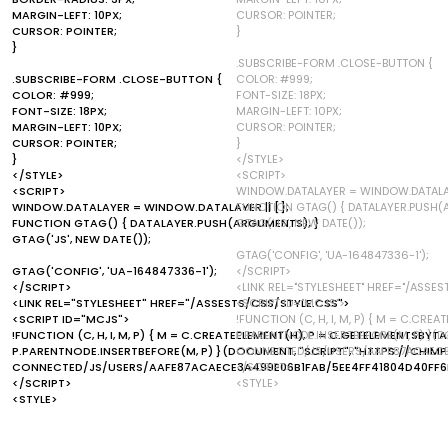
MARGIN-LEFT: 10PX;
CURSOR: POINTER;
CURSOR: POINTER;
}
}
.SUBSCRIBE-FORM .CLOSE-BUTTON {
.SUBSCRIBE-FORM .CLOSE-BUTTON {
COLOR: #999;
COLOR: #999;
FONT-SIZE: 18PX;
FONT-SIZE: 18PX;
MARGIN-LEFT: 10PX;
MARGIN-LEFT: 10PX;
CURSOR: POINTER;
CURSOR: POINTER;
}
}
</STYLE>
</STYLE>
<SCRIPT>
<SCRIPT>
WINDOW.DATALAYER = WINDOW.DATALAYE
WINDOW.DATALAYER = WINDOW.DATALAYER || [];
FUNCTION GTAG() { DATALAYER.PUSH(
FUNCTION GTAG() { DATALAYER.PUSH(ARGUMENTS); }
GTAG('JS', NEW DATE());
GTAG('JS', NEW DATE());
GTAG('CONFIG', 'UA-164847336-1');
GTAG('CONFIG', 'UA-164847336-1');
</SCRIPT>
</SCRIPT>
<LINK REL="STYLESHEET" HREF="/ASSES
<LINK REL="STYLESHEET" HREF="/ASSESTS/CSS/STYLE.CSS">
<SCRIPT ID="MCJS">
<SCRIPT ID="MCJS">
!FUNCTION (C, H, I, M, P) { M = C.CR
!FUNCTION (C, H, I, M, P) { M = C.CREATEELEMENT(H), P = C.GETELEMENTSBYTA
P.PARENTNODE.INSERTBEFORE(M, P) }(
P.PARENTNODE.INSERTBEFORE(M, P) }(DOCUMENT, "SCRIPT", "HTTPS://CHI
CONNECTED/JS/USERS/AAFE87ACAECE
CONNECTED/JS/USERS/AAFE87ACAECE3A499E06B1FAB/5EE4FF41804D40FF6
</SCRIPT>
</SCRIPT>
<STYLE>
<STYLE>