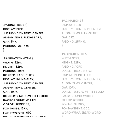
.PAGINATIONS {
.PAGINATIONS {
DISPLAY: FLEX;
DISPLAY: FLEX;
JUSTIFY-CONTENT: CENTER;
JUSTIFY-CONTENT: CENTER;
ALIGN-ITEMS: FLEX-START;
ALIGN-ITEMS: FLEX-START;
GAP: 5PX;
GAP: 5PX;
PADDING: 25PX 0;
PADDING: 25PX 0;
}
}
.PAGINATION-ITEM {
.PAGINATION-ITEM {
WIDTH: 32PX;
WIDTH: 32PX;
HEIGHT: 32PX;
HEIGHT: 32PX;
PADDING: 10PX;
PADDING: 10PX;
BORDER-RADIUS: 8PX;
BORDER-RADIUS: 8PX;
DISPLAY: INLINE-FLEX;
DISPLAY: INLINE-FLEX;
JUSTIFY-CONTENT: CENTER;
JUSTIFY-CONTENT: CENTER;
ALIGN-ITEMS: CENTER;
ALIGN-ITEMS: CENTER;
GAP: 10PX;
GAP: 10PX;
BORDER: 0.50PX #F1F1F1 SOLID;
BORDER: 0.50PX #F1F1F1 SOLID;
BACKGROUND: WHITE;
BACKGROUND: WHITE;
COLOR: #333333;
COLOR: #333333;
FONT-SIZE: 13PX;
FONT-SIZE: 13PX;
FONT-WEIGHT: 600;
FONT-WEIGHT: 600;
WORD-WRAP: BREAK-WORD;
WORD-WRAP: BREAK-WORD;
}