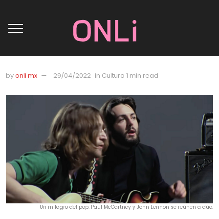
by
onli mx
29/04/2022
in
Cultura
1 min read
Un milagro del pop: Paul McCartney y John Lennon se reúnen a dúo.