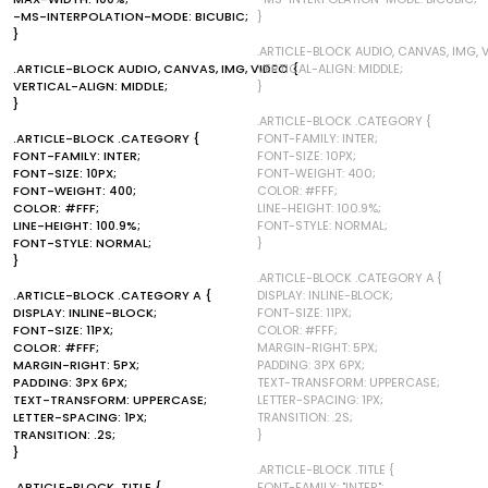
-MS-INTERPOLATION-MODE: BICUBIC;
}
}
.ARTICLE-BLOCK AUDIO, CANVAS, IMG, V
.ARTICLE-BLOCK AUDIO, CANVAS, IMG, VIDEO {
VERTICAL-ALIGN: MIDDLE;
VERTICAL-ALIGN: MIDDLE;
}
}
.ARTICLE-BLOCK .CATEGORY {
.ARTICLE-BLOCK .CATEGORY {
FONT-FAMILY: INTER;
FONT-FAMILY: INTER;
FONT-SIZE: 10PX;
FONT-SIZE: 10PX;
FONT-WEIGHT: 400;
FONT-WEIGHT: 400;
COLOR: #FFF;
COLOR: #FFF;
LINE-HEIGHT: 100.9%;
LINE-HEIGHT: 100.9%;
FONT-STYLE: NORMAL;
FONT-STYLE: NORMAL;
}
}
.ARTICLE-BLOCK .CATEGORY A {
.ARTICLE-BLOCK .CATEGORY A {
DISPLAY: INLINE-BLOCK;
DISPLAY: INLINE-BLOCK;
FONT-SIZE: 11PX;
FONT-SIZE: 11PX;
COLOR: #FFF;
COLOR: #FFF;
MARGIN-RIGHT: 5PX;
MARGIN-RIGHT: 5PX;
PADDING: 3PX 6PX;
PADDING: 3PX 6PX;
TEXT-TRANSFORM: UPPERCASE;
TEXT-TRANSFORM: UPPERCASE;
LETTER-SPACING: 1PX;
LETTER-SPACING: 1PX;
TRANSITION: .2S;
TRANSITION: .2S;
}
}
.ARTICLE-BLOCK .TITLE {
.ARTICLE-BLOCK .TITLE {
FONT-FAMILY: "INTER";