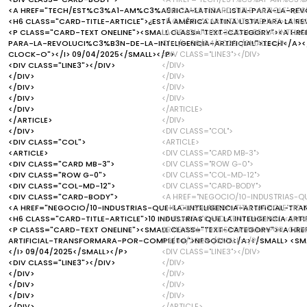
<A HREF="TECH/EST%C3%A1-AM%C3%A9RICA-LATINA-LISTA-PARA-LA-REVOL
<H6 CLASS="CARD-TITLE-ARTICLE">¿EST
<H6 CLASS="CARD-TITLE-ARTICLE">¿ESTÁ AMÉRICA LATINA LISTA PARA LA RE
<P CLASS="CARD-TEXT ONELINE"><SM
<P CLASS="CARD-TEXT ONELINE"><SMALL CLASS="TEXT-CATEGORY"><A H
LA-REVOLUCI%C3%B3N-DE-LA-INTELIGE
PARA-LA-REVOLUCI%C3%B3N-DE-LA-INTELIGENCIA-ARTIFICIAL">TECH</A></
O"></I> 09/04/2025</SMALL></P>
CLOCK-O"></I> 09/04/2025</SMALL></P>
<DIV CLASS="LINE3"></DIV>
<DIV CLASS="LINE3"></DIV>
</DIV>
</DIV>
</DIV>
</DIV>
</DIV>
</DIV>
</DIV>
</DIV>
</ARTICLE>
</ARTICLE>
</DIV>
</DIV>
<DIV CLASS="COL">
<DIV CLASS="COL">
<ARTICLE>
<ARTICLE>
<DIV CLASS="CARD MB-3">
<DIV CLASS="CARD MB-3">
<DIV CLASS="ROW G-0">
<DIV CLASS="ROW G-0">
<DIV CLASS="COL-MD-12">
<DIV CLASS="COL-MD-12">
<DIV CLASS="CARD-BODY">
<DIV CLASS="CARD-BODY">
<A HREF="NEGOCIO/10-INDUSTRIAS-Q
<A HREF="NEGOCIO/10-INDUSTRIAS-QUE-LA-INTELIGENCIA-ARTIFICIAL-T
<H6 CLASS="CARD-TITLE-ARTICLE">10 
<H6 CLASS="CARD-TITLE-ARTICLE">10 INDUSTRIAS QUE LA INTELIGENCIA A
<P CLASS="CARD-TEXT ONELINE"><SMA
<P CLASS="CARD-TEXT ONELINE"><SMALL CLASS="TEXT-CATEGORY"><A HRE
ARTIFICIAL-TRANSFORMARA-POR-COMPL
ARTIFICIAL-TRANSFORMARA-POR-COMPLETO">NEGOCIO</A></SMALL> <SMAL
09/04/2025</SMALL></P>
</I> 09/04/2025</SMALL></P>
<DIV CLASS="LINE3"></DIV>
<DIV CLASS="LINE3"></DIV>
</DIV>
</DIV>
</DIV>
</DIV>
</DIV>
</DIV>
</DIV>
</DIV>
</ARTICLE>