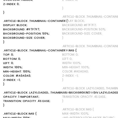
Z-INDEX: 0;
}
}
.ARTICLE-BLOCK .THUMBNAIL-CONTAINE
.ARTICLE-BLOCK .THUMBNAIL-CONTAINER {
DISPLAY: BLOCK;
DISPLAY: BLOCK;
BACKGROUND: #F7F7F7;
BACKGROUND: #F7F7F7;
BACKGROUND-POSITION: 50%;
BACKGROUND-POSITION: 50%;
BACKGROUND-SIZE: COVER;
BACKGROUND-SIZE: COVER;
}
}
.ARTICLE-BLOCK .THUMBNAIL-CONTAINE
.ARTICLE-BLOCK .THUMBNAIL-CONTAINER > IMG {
TOP: 0;
TOP: 0;
BOTTOM: 0;
BOTTOM: 0;
LEFT: 0;
LEFT: 0;
WIDTH: 100%;
WIDTH: 100%;
MIN-HEIGHT: 100%;
MIN-HEIGHT: 100%;
COLOR: #A0A0A0;
COLOR: #A0A0A0;
Z-INDEX: -1;
Z-INDEX: -1;
}
}
.ARTICLE-BLOCK .LAZYLOADED, .THUMB
.ARTICLE-BLOCK .LAZYLOADED, .THUMBNAIL-BACKGROUND > DIV.LAZYLOADED
OPACITY: 1 !IMPORTANT;
OPACITY: 1 !IMPORTANT;
TRANSITION: OPACITY .4S EASE;
TRANSITION: OPACITY .4S EASE;
}
}
.ARTICLE-BLOCK IMG {
.ARTICLE-BLOCK IMG {
MAX-WIDTH: 100%;
MAX-WIDTH: 100%;
-MS-INTERPOLATION-MODE: BICUBIC;