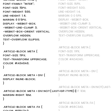
FONT-FAMILY: "INTER";
FONT-SIZE: 15PX;
FONT-SIZE: 15PX;
FONT-WEIGHT: 500;
FONT-WEIGHT: 500;
LINE-HEIGHT: 1.4;
LINE-HEIGHT: 1.4;
MARGIN: 0 0 5PX;
MARGIN: 0 0 5PX;
DISPLAY: -WEBKIT-BOX;
DISPLAY: -WEBKIT-BOX;
-WEBKIT-LINE-CLAMP: 3;
-WEBKIT-LINE-CLAMP: 3;
-WEBKIT-BOX-ORIENT: VERTICAL;
-WEBKIT-BOX-ORIENT: VERTICAL;
OVERFLOW: HIDDEN;
OVERFLOW: HIDDEN;
TEXT-OVERFLOW: ELLIPSIS;
TEXT-OVERFLOW: ELLIPSIS;
}
}
.ARTICLE-BLOCK .META {
.ARTICLE-BLOCK .META {
FONT-SIZE: 11PX;
FONT-SIZE: 11PX;
TEXT-TRANSFORM: UPPERCASE;
TEXT-TRANSFORM: UPPERCASE;
COLOR: #A0A0A0;
COLOR: #A0A0A0;
}
}
.ARTICLE-BLOCK .META > DIV {
.ARTICLE-BLOCK .META > DIV {
DISPLAY: INLINE-BLOCK;
DISPLAY: INLINE-BLOCK;
}
}
.ARTICLE-BLOCK .META > DIV:NOT(:LAST
.ARTICLE-BLOCK .META > DIV:NOT(:LAST-OF-TYPE) {
MARGIN-RIGHT: 1EM;
MARGIN-RIGHT: 1EM;
}
}
.ARTICLE-BLOCK .META .FA {
.ARTICLE-BLOCK .META .FA {
COLOR: #68C3A3;
COLOR: #68C3A3;
}