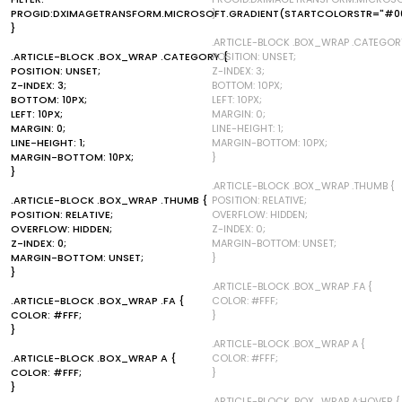
PROGID:DXIMAGETRANSFORM.MICROSOFT.GRADIENT(STARTCOLORSTR="#00
}
}
.ARTICLE-BLOCK .BOX_WRAP .CATEGOR
.ARTICLE-BLOCK .BOX_WRAP .CATEGORY {
POSITION: UNSET;
POSITION: UNSET;
Z-INDEX: 3;
Z-INDEX: 3;
BOTTOM: 10PX;
BOTTOM: 10PX;
LEFT: 10PX;
LEFT: 10PX;
MARGIN: 0;
MARGIN: 0;
LINE-HEIGHT: 1;
LINE-HEIGHT: 1;
MARGIN-BOTTOM: 10PX;
MARGIN-BOTTOM: 10PX;
}
}
.ARTICLE-BLOCK .BOX_WRAP .THUMB {
.ARTICLE-BLOCK .BOX_WRAP .THUMB {
POSITION: RELATIVE;
POSITION: RELATIVE;
OVERFLOW: HIDDEN;
OVERFLOW: HIDDEN;
Z-INDEX: 0;
Z-INDEX: 0;
MARGIN-BOTTOM: UNSET;
MARGIN-BOTTOM: UNSET;
}
}
.ARTICLE-BLOCK .BOX_WRAP .FA {
.ARTICLE-BLOCK .BOX_WRAP .FA {
COLOR: #FFF;
COLOR: #FFF;
}
}
.ARTICLE-BLOCK .BOX_WRAP A {
.ARTICLE-BLOCK .BOX_WRAP A {
COLOR: #FFF;
COLOR: #FFF;
}
}
.ARTICLE-BLOCK .BOX_WRAP A:HOVER {