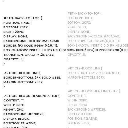
#BTN-BACK-TO-TOP {
#BTN-BACK-TO-TOP {
POSITION: FIXED;
POSITION: FIXED;
BOTTOM: 20PX;
BOTTOM: 20PX;
RIGHT: 20PX;
RIGHT: 20PX;
DISPLAY: NONE;
DISPLAY: NONE;
BACKGROUND-COLOR: #A0A0A0;
BACKGROUND-COLOR: #A0A0A0;
BORDER: 1PX SOLID RGBA(0,0,0,.11);
BORDER: 1PX SOLID RGBA(0,0,0,.11);
BOX-SHADOW: INSET 0 0 0 1PX HSL(0DE
BOX-SHADOW: INSET 0 0 0 1PX HSL(0DEG 0% 100% / 10%), 0 2PX 6PX RGB(0 0 0
TRANSITION: OPACITY .2S EASE;
TRANSITION: OPACITY .2S EASE;
OPACITY: .6;
OPACITY: .6;
}
}
.ARTICLE-BLOCK .LINE {
.ARTICLE-BLOCK .LINE {
BORDER-BOTTOM: 2PX SOLID #EEE;
BORDER-BOTTOM: 2PX SOLID #EEE;
MARGIN-BOTTOM: 20PX;
MARGIN-BOTTOM: 20PX;
}
}
.ARTICLE-BLOCK .HEADLINE:AFTER {
.ARTICLE-BLOCK .HEADLINE:AFTER {
CONTENT: "";
CONTENT: "";
WIDTH: 30PX;
WIDTH: 30PX;
HEIGHT: 2PX;
HEIGHT: 2PX;
BACKGROUND: #F70D28;
BACKGROUND: #F70D28;
DISPLAY: BLOCK;
DISPLAY: BLOCK;
POSITION: RELATIVE;
POSITION: RELATIVE;
BOTTOM: -2PX;
BOTTOM: -2PX;
}