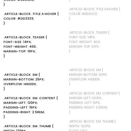
}
.ARTICLE-BLOCK .TITLE A:HOVER {
.ARTICLE-BLOCK .TITLE A:HOVER {
COLOR: #DD3333;
COLOR: #DD3333;
}
}
.ARTICLE-BLOCK .TEASER {
.ARTICLE-BLOCK .TEASER {
FONT-SIZE: 14PX;
FONT-SIZE: 14PX;
FONT-WEIGHT: 400;
FONT-WEIGHT: 400;
MARGIN-TOP: 10PX;
MARGIN-TOP: 10PX;
}
}
.ARTICLE-BLOCK .SM {
.ARTICLE-BLOCK .SM {
MARGIN-BOTTOM: 25PX;
MARGIN-BOTTOM: 25PX;
OVERFLOW: HIDDEN;
OVERFLOW: HIDDEN;
}
}
.ARTICLE-BLOCK .SM .CONTENT {
.ARTICLE-BLOCK .SM .CONTENT {
MARGIN-LEFT: 120PX;
MARGIN-LEFT: 120PX;
PADDING-LEFT: 15PX;
PADDING-LEFT: 15PX;
PADDING-RIGHT: 2.5REM;
PADDING-RIGHT: 2.5REM;
}
}
.ARTICLE-BLOCK .SM .THUMB {
.ARTICLE-BLOCK .SM .THUMB {
WIDTH: 120PX;
WIDTH: 120PX;
FLOAT: LEFT;