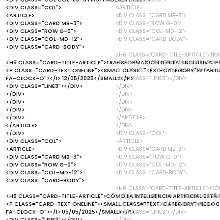
<DIV CLASS="COL">
<ARTICLE>
<ARTICLE>
<DIV CLASS="CARD MB-3">
<DIV CLASS="CARD MB-3">
<DIV CLASS="ROW G-0">
<DIV CLASS="ROW G-0">
<DIV CLASS="COL-MD-12">
<DIV CLASS="COL-MD-12">
<DIV CLASS="CARD-BODY">
<DIV CLASS="CARD-BODY">
<H6 CLASS="CARD-TITLE-ARTICLE">TRA
<H6 CLASS="CARD-TITLE-ARTICLE">TRANSFORMACIÓN DIGITAL INCLUSIVA: PY
<P CLASS="CARD-TEXT ONELINE"><SMA
<P CLASS="CARD-TEXT ONELINE"><SMALL CLASS="TEXT-CATEGORY">STARTUP
CLOCK-O"></I> 12/05/2025</SMALL><
FA-CLOCK-O"></I> 12/05/2025</SMALL></P>
<DIV CLASS="LINE3"></DIV>
<DIV CLASS="LINE3"></DIV>
</DIV>
</DIV>
</DIV>
</DIV>
</DIV>
</DIV>
</DIV>
</DIV>
</ARTICLE>
</ARTICLE>
</DIV>
</DIV>
<DIV CLASS="COL">
<DIV CLASS="COL">
<ARTICLE>
<ARTICLE>
<DIV CLASS="CARD MB-3">
<DIV CLASS="CARD MB-3">
<DIV CLASS="ROW G-0">
<DIV CLASS="ROW G-0">
<DIV CLASS="COL-MD-12">
<DIV CLASS="COL-MD-12">
<DIV CLASS="CARD-BODY">
<DIV CLASS="CARD-BODY">
<H6 CLASS="CARD-TITLE-ARTICLE">CÓM
<H6 CLASS="CARD-TITLE-ARTICLE">CÓMO LA INTELIGENCIA ARTIFICIAL EST
<P CLASS="CARD-TEXT ONELINE"><SMA
<P CLASS="CARD-TEXT ONELINE"><SMALL CLASS="TEXT-CATEGORY">NEGOCI
CLOCK-O"></I> 05/05/2025</SMALL><
FA-CLOCK-O"></I> 05/05/2025</SMALL></P>
<DIV CLASS="LINE3"></DIV>
<DIV CLASS="LINE3"></DIV>
</DIV>