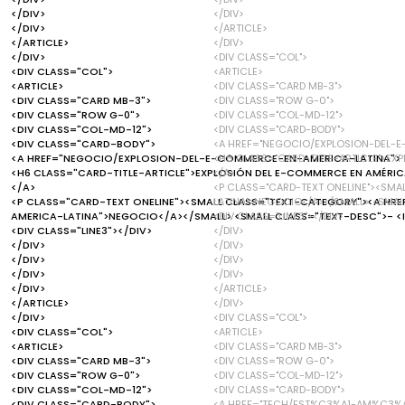
</DIV>
</DIV>
</DIV>
</ARTICLE>
</ARTICLE>
</DIV>
</DIV>
<DIV CLASS="COL">
<DIV CLASS="COL">
<ARTICLE>
<ARTICLE>
<DIV CLASS="CARD MB-3">
<DIV CLASS="CARD MB-3">
<DIV CLASS="ROW G-0">
<DIV CLASS="ROW G-0">
<DIV CLASS="COL-MD-12">
<DIV CLASS="COL-MD-12">
<DIV CLASS="CARD-BODY">
<DIV CLASS="CARD-BODY">
<A HREF="NEGOCIO/EXPLOSION-DEL-
<A HREF="NEGOCIO/EXPLOSION-DEL-E-COMMERCE-EN-AMERICA-LATINA">
<H6 CLASS="CARD-TITLE-ARTICLE">EX
<H6 CLASS="CARD-TITLE-ARTICLE">EXPLOSIÓN DEL E-COMMERCE EN AMÉRICA
</A>
</A>
<P CLASS="CARD-TEXT ONELINE"><SM
<P CLASS="CARD-TEXT ONELINE"><SMALL CLASS="TEXT-CATEGORY"><A H
LATINA">NEGOCIO</A></SMALL> <SMALL
AMERICA-LATINA">NEGOCIO</A></SMALL> <SMALL CLASS="TEXT-DESC">- <I
<DIV CLASS="LINE3"></DIV>
<DIV CLASS="LINE3"></DIV>
</DIV>
</DIV>
</DIV>
</DIV>
</DIV>
</DIV>
</DIV>
</DIV>
</ARTICLE>
</ARTICLE>
</DIV>
</DIV>
<DIV CLASS="COL">
<DIV CLASS="COL">
<ARTICLE>
<ARTICLE>
<DIV CLASS="CARD MB-3">
<DIV CLASS="CARD MB-3">
<DIV CLASS="ROW G-0">
<DIV CLASS="ROW G-0">
<DIV CLASS="COL-MD-12">
<DIV CLASS="COL-MD-12">
<DIV CLASS="CARD-BODY">
<DIV CLASS="CARD-BODY">
<A HREF="TECH/EST%C3%A1-AM%C3%A9