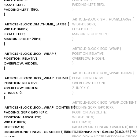
FLOAT: LEFT;
PADDING-LEFT: 15PX;
PADDING-LEFT: 15PX;
}
}
.ARTICLE-BLOCK .SM .THUMB_LARGE {
.ARTICLE-BLOCK .SM .THUMB_LARGE {
WIDTH: 360PX;
WIDTH: 360PX;
FLOAT: LEFT;
FLOAT: LEFT;
MARGIN-RIGHT: 20PX;
MARGIN-RIGHT: 20PX;
}
}
.ARTICLE-BLOCK .BOX_WRAP {
.ARTICLE-BLOCK .BOX_WRAP {
POSITION: RELATIVE;
POSITION: RELATIVE;
OVERFLOW: HIDDEN;
OVERFLOW: HIDDEN;
}
}
.ARTICLE-BLOCK .BOX_WRAP .THUMB {
.ARTICLE-BLOCK .BOX_WRAP .THUMB {
POSITION: RELATIVE;
POSITION: RELATIVE;
OVERFLOW: HIDDEN;
OVERFLOW: HIDDEN;
Z-INDEX: 0;
Z-INDEX: 0;
}
}
.ARTICLE-BLOCK .BOX_WRAP .CONTENT 
.ARTICLE-BLOCK .BOX_WRAP .CONTENT {
PADDING: 20PX 15PX 10PX;
PADDING: 20PX 15PX 10PX;
POSITION: ABSOLUTE;
POSITION: ABSOLUTE;
WIDTH: 100%;
WIDTH: 100%;
BOTTOM: 0;
BOTTOM: 0;
BACKGROUND: LINEAR-GRADIENT( 180DE
BACKGROUND: LINEAR-GRADIENT( 180DEG,TRANSPARENT 0,RGBA(0,0,0,.65) 70
FILTER:
FILTER:
PROGID:DXIMAGETRANSFORM.MICROSO