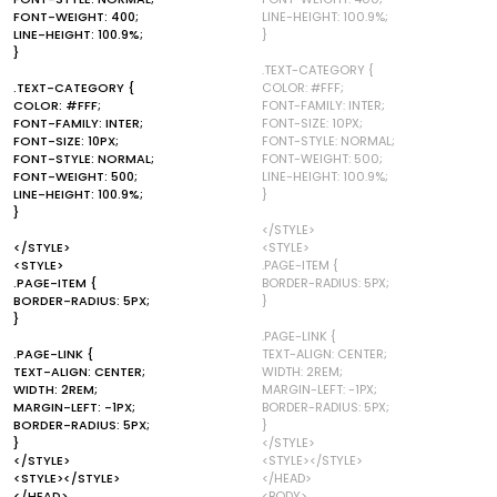
FONT-WEIGHT: 400;
LINE-HEIGHT: 100.9%;
LINE-HEIGHT: 100.9%;
}
}
.TEXT-CATEGORY {
.TEXT-CATEGORY {
COLOR: #FFF;
COLOR: #FFF;
FONT-FAMILY: INTER;
FONT-FAMILY: INTER;
FONT-SIZE: 10PX;
FONT-SIZE: 10PX;
FONT-STYLE: NORMAL;
FONT-STYLE: NORMAL;
FONT-WEIGHT: 500;
FONT-WEIGHT: 500;
LINE-HEIGHT: 100.9%;
LINE-HEIGHT: 100.9%;
}
}
</STYLE>
</STYLE>
<STYLE>
<STYLE>
.PAGE-ITEM {
.PAGE-ITEM {
BORDER-RADIUS: 5PX;
BORDER-RADIUS: 5PX;
}
}
.PAGE-LINK {
.PAGE-LINK {
TEXT-ALIGN: CENTER;
TEXT-ALIGN: CENTER;
WIDTH: 2REM;
WIDTH: 2REM;
MARGIN-LEFT: -1PX;
MARGIN-LEFT: -1PX;
BORDER-RADIUS: 5PX;
BORDER-RADIUS: 5PX;
}
}
</STYLE>
</STYLE>
<STYLE></STYLE>
<STYLE></STYLE>
</HEAD>
</HEAD>
<BODY>