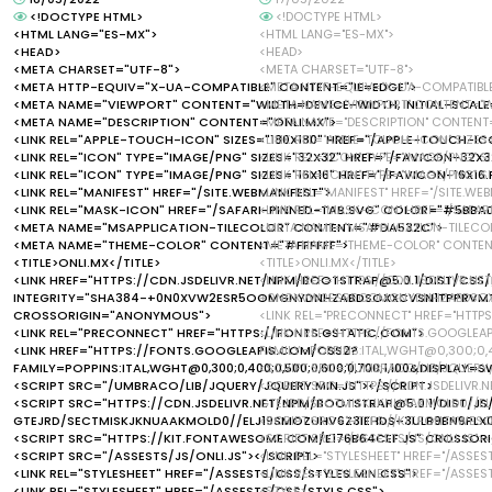
<!DOCTYPE HTML>
<!DOCTYPE HTML>
<HTML LANG="ES-MX">
<HTML LANG="ES-MX">
<HEAD>
<HEAD>
<META CHARSET="UTF-8">
<META CHARSET="UTF-8">
<META HTTP-EQUIV="X-UA-COMPATIBLE" CONTENT="IE=EDGE">
<META HTTP-EQUIV="X-UA-COMPATIBLE
<META NAME="VIEWPORT" CONTENT="WIDTH=DEVICE-WIDTH, INITIAL-SCALE=
<META NAME="VIEWPORT" CONTENT="WI
<META NAME="DESCRIPTION" CONTENT="ONLI.MX">
<META NAME="DESCRIPTION" CONTENT=
<LINK REL="APPLE-TOUCH-ICON" SIZES="180X180" HREF="/APPLE-TOUCH-IC
<LINK REL="APPLE-TOUCH-ICON" SIZES
<LINK REL="ICON" TYPE="IMAGE/PNG" SIZES="32X32" HREF="/FAVICON-32X3
<LINK REL="ICON" TYPE="IMAGE/PNG" 
<LINK REL="ICON" TYPE="IMAGE/PNG" SIZES="16X16" HREF="/FAVICON-16X16
<LINK REL="ICON" TYPE="IMAGE/PNG" S
<LINK REL="MANIFEST" HREF="/SITE.WEBMANIFEST">
<LINK REL="MANIFEST" HREF="/SITE.WE
<LINK REL="MASK-ICON" HREF="/SAFARI-PINNED-TAB.SVG" COLOR="#5BBA
<LINK REL="MASK-ICON" HREF="/SAFAR
<META NAME="MSAPPLICATION-TILECOLOR" CONTENT="#DA532C">
<META NAME="MSAPPLICATION-TILECO
<META NAME="THEME-COLOR" CONTENT="#FFFFFF">
<META NAME="THEME-COLOR" CONTENT
<TITLE>ONLI.MX</TITLE>
<TITLE>ONLI.MX</TITLE>
<LINK HREF="HTTPS://CDN.JSDELIVR.NET/NPM/BOOTSTRAP@5.0.1/DIST/CSS/
<LINK HREF="HTTPS://CDN.JSDELIVR.N
INTEGRITY="SHA384-+0N0XVW2ESR5OOMGNYDNHZABDSOXXCVSN1TPPRVM
+0N0XVW2ESR5OOMGNYDNHZABDSOXX
CROSSORIGIN="ANONYMOUS">
<LINK REL="PRECONNECT" HREF="HTTPS
<LINK REL="PRECONNECT" HREF="HTTPS://FONTS.GSTATIC.COM">
<LINK HREF="HTTPS://FONTS.GOOGLEA
<LINK HREF="HTTPS://FONTS.GOOGLEAPIS.COM/CSS2?
FAMILY=POPPINS:ITAL,WGHT@0,300;0,4
FAMILY=POPPINS:ITAL,WGHT@0,300;0,400;0,500;0,600;0,700;1,100&DISPLAY=S
<SCRIPT SRC="/UMBRACO/LIB/JQUERY/
<SCRIPT SRC="/UMBRACO/LIB/JQUERY/JQUERY.MIN.JS"></SCRIPT>
<SCRIPT SRC="HTTPS://CDN.JSDELIVR.
<SCRIPT SRC="HTTPS://CDN.JSDELIVR.NET/NPM/BOOTSTRAP@5.0.1/DIST/JS
GTEJRD/SECTMISKJKNUAAKMOLD0//EL
GTEJRD/SECTMISKJKNUAAKMOLD0//ELJ19SMOZUHV6Z3IEHDS+3ULB9BN9PLX
<SCRIPT SRC="HTTPS://KIT.FONTAWE
<SCRIPT SRC="HTTPS://KIT.FONTAWESOME.COM/E176B64CEF.JS" CROSSOR
<SCRIPT SRC="/ASSESTS/JS/ONLI.JS"><
<SCRIPT SRC="/ASSESTS/JS/ONLI.JS"></SCRIPT>
<LINK REL="STYLESHEET" HREF="/ASSES
<LINK REL="STYLESHEET" HREF="/ASSESTS/CSS/STYLES.MIN.CSS">
<LINK REL="STYLESHEET" HREF="/ASSES
<LINK REL="STYLESHEET" HREF="/ASSESTS/CSS/STYLS.CSS">
<STYLE>