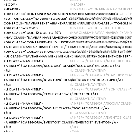
<BODY>
<HEADER>
<HEADER>
<DIV CLASS="CONTAINER NAVIGATION
<DIV CLASS="CONTAINER NAVIGATION NAV-BG-MX NAVBAR-DARK">
<BUTTON CLASS="NAVBAR-TOGGLER" TY
<BUTTON CLASS="NAVBAR-TOGGLER" TYPE="BUTTON" DATA-BS-TOGGLE="C
CONTROLS="NAVBARTEXT" ARIA-EXPAND
CONTROLS="NAVBARTEXT" ARIA-EXPANDED="FALSE" ARIA-LABEL="TOGGLE 
<DIV CLASS="ROW">
<DIV CLASS="ROW">
<DIV CLASS="COL-12 COL-LG-10">
<DIV CLASS="COL-12 COL-LG-10">
<NAV CLASS="NAVBAR NAVBAR-EXPAND
<NAV CLASS="NAVBAR NAVBAR-EXPAND-LG JUSTIFY-CONTENT-CENTER JUS
<DIV CLASS="CONTAINER-FLUID JUSTI
<DIV CLASS="CONTAINER-FLUID JUSTIFY-CONTENT-CENTER JUSTIFY-CONTEN
<A CLASS="NAVBAR-BRAND" HREF="/">
<A CLASS="NAVBAR-BRAND" HREF="/"><IMG SRC="/ASSESTS/IMAGES/LOGO.
<DIV CLASS="COLLAPSE NAVBAR-COLLA
<DIV CLASS="COLLAPSE NAVBAR-COLLAPSE JUSTIFY-CONTENT-CENTER" ID=
<UL CLASS="NAVBAR-NAV MB-2 MB-LG
<UL CLASS="NAVBAR-NAV MB-2 MB-LG-0 NAV JUSTIFY-CONTENT-CENTER">
<LI CLASS="NAV-ITEM">
<LI CLASS="NAV-ITEM">
<A HREF="/CATEGORIA/NEGOCIO" CLA
<A HREF="/CATEGORIA/NEGOCIO" CLASS="NEGOCIO">NEGOCIO</A>
</LI>
</LI>
<LI CLASS="NAV-ITEM">
<LI CLASS="NAV-ITEM">
<A HREF="/CATEGORIA/STARTUPS" CLA
<A HREF="/CATEGORIA/STARTUPS" CLASS="STARTUPS">STARTUPS</A>
</LI>
</LI>
<LI CLASS="NAV-ITEM">
<LI CLASS="NAV-ITEM">
<A HREF="/CATEGORIA/TECH" CLASS="
<A HREF="/CATEGORIA/TECH" CLASS="TECH">TECH</A>
</LI>
</LI>
<LI CLASS="NAV-ITEM">
<LI CLASS="NAV-ITEM">
<A HREF="/CATEGORIA/SOCIAL" CLASS
<A HREF="/CATEGORIA/SOCIAL" CLASS="SOCIAL">SOCIAL</A>
</LI>
</LI>
<LI CLASS="NAV-ITEM">
<LI CLASS="NAV-ITEM">
<A HREF="/CATEGORIA/EVENTOS" CLAS
<A HREF="/CATEGORIA/EVENTOS" CLASS="EVENTOS">EVENTOS</A>
</LI>
</LI>
</UL>
</UL>
</DIV>