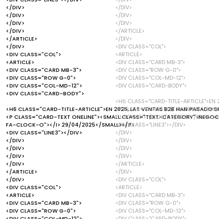
</DIV>
</DIV>
</DIV>
</DIV>
</DIV>
</DIV>
</DIV>
</ARTICLE>
</ARTICLE>
</DIV>
</DIV>
<DIV CLASS="COL">
<DIV CLASS="COL">
<ARTICLE>
<ARTICLE>
<DIV CLASS="CARD MB-3">
<DIV CLASS="CARD MB-3">
<DIV CLASS="ROW G-0">
<DIV CLASS="ROW G-0">
<DIV CLASS="COL-MD-12">
<DIV CLASS="COL-MD-12">
<DIV CLASS="CARD-BODY">
<DIV CLASS="CARD-BODY">
<H6 CLASS="CARD-TITLE-ARTICLE">EN 2
<H6 CLASS="CARD-TITLE-ARTICLE">EN 2025, LAS VENTAS B2B HAN PASADO D
<P CLASS="CARD-TEXT ONELINE"><SMA
<P CLASS="CARD-TEXT ONELINE"><SMALL CLASS="TEXT-CATEGORY">NEGOCI
CLOCK-O"></I> 29/04/2025</SMALL><
FA-CLOCK-O"></I> 29/04/2025</SMALL></P>
<DIV CLASS="LINE3"></DIV>
<DIV CLASS="LINE3"></DIV>
</DIV>
</DIV>
</DIV>
</DIV>
</DIV>
</DIV>
</DIV>
</DIV>
</ARTICLE>
</ARTICLE>
</DIV>
</DIV>
<DIV CLASS="COL">
<DIV CLASS="COL">
<ARTICLE>
<ARTICLE>
<DIV CLASS="CARD MB-3">
<DIV CLASS="CARD MB-3">
<DIV CLASS="ROW G-0">
<DIV CLASS="ROW G-0">
<DIV CLASS="COL-MD-12">
<DIV CLASS="COL-MD-12">
<DIV CLASS="CARD-BODY">