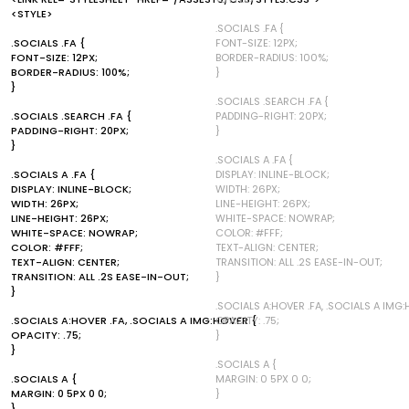
<STYLE>
.SOCIALS .FA {
.SOCIALS .FA {
FONT-SIZE: 12PX;
FONT-SIZE: 12PX;
BORDER-RADIUS: 100%;
BORDER-RADIUS: 100%;
}
}
.SOCIALS .SEARCH .FA {
.SOCIALS .SEARCH .FA {
PADDING-RIGHT: 20PX;
PADDING-RIGHT: 20PX;
}
}
.SOCIALS A .FA {
.SOCIALS A .FA {
DISPLAY: INLINE-BLOCK;
DISPLAY: INLINE-BLOCK;
WIDTH: 26PX;
WIDTH: 26PX;
LINE-HEIGHT: 26PX;
LINE-HEIGHT: 26PX;
WHITE-SPACE: NOWRAP;
WHITE-SPACE: NOWRAP;
COLOR: #FFF;
COLOR: #FFF;
TEXT-ALIGN: CENTER;
TEXT-ALIGN: CENTER;
TRANSITION: ALL .2S EASE-IN-OUT;
TRANSITION: ALL .2S EASE-IN-OUT;
}
}
.SOCIALS A:HOVER .FA, .SOCIALS A IMG:
.SOCIALS A:HOVER .FA, .SOCIALS A IMG:HOVER {
OPACITY: .75;
OPACITY: .75;
}
}
.SOCIALS A {
.SOCIALS A {
MARGIN: 0 5PX 0 0;
MARGIN: 0 5PX 0 0;
}
}