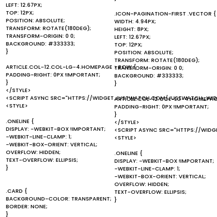
LEFT: 12.67PX;
TOP: 12PX;
.ICON-PAGINATION-FIRST .VECTOR {
POSITION: ABSOLUTE;
WIDTH: 4.94PX;
TRANSFORM: ROTATE(180DEG);
HEIGHT: 8PX;
TRANSFORM-ORIGIN: 0 0;
LEFT: 12.67PX;
BACKGROUND: #333333;
TOP: 12PX;
}
POSITION: ABSOLUTE;
TRANSFORM: ROTATE(180DEG);
ARTICLE.COL-12.COL-LG-4.HOMEPAGE > ROW {
TRANSFORM-ORIGIN: 0 0;
PADDING-RIGHT: 0PX !IMPORTANT;
BACKGROUND: #333333;
}
}
</STYLE>
<SCRIPT ASYNC SRC="HTTPS://WIDGET.JUSTWATCH.COM/JUSTWATCH_WIDG
ARTICLE.COL-12.COL-LG-4.HOMEPAG
<STYLE>
PADDING-RIGHT: 0PX !IMPORTANT;
}
.ONELINE {
</STYLE>
DISPLAY: -WEBKIT-BOX !IMPORTANT;
<SCRIPT ASYNC SRC="HTTPS://WID
-WEBKIT-LINE-CLAMP: 1;
<STYLE>
-WEBKIT-BOX-ORIENT: VERTICAL;
OVERFLOW: HIDDEN;
.ONELINE {
TEXT-OVERFLOW: ELLIPSIS;
DISPLAY: -WEBKIT-BOX !IMPORTANT;
}
-WEBKIT-LINE-CLAMP: 1;
-WEBKIT-BOX-ORIENT: VERTICAL;
OVERFLOW: HIDDEN;
.CARD {
TEXT-OVERFLOW: ELLIPSIS;
BACKGROUND-COLOR: TRANSPARENT;
}
BORDER: NONE;
}