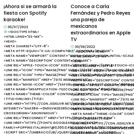
¡Ahora si se armará la
Conoce a Carla
fiesta con Spotify
Fernández y Pedro Reyes
karaoke!
una pareja de
mexicanos
05/07/2022
<!DOCTYPE HTML>
extraordinarios en Apple
<HTML LANG="ES-MX">
TV
<HEAD>
<META CHARSET="UTF-8">
30/06/2022
<META HTTP-EQUIV="X-UA-COMPATIBLE" CONTENT="IE=EDGE">
<!DOCTYPE HTML>
<META NAME="VIEWPORT" CONTENT="WIDTH=DEVICE-WIDTH, INITIAL-SCALE=
<HTML LANG="ES-MX">
<META NAME="DESCRIPTION" CONTENT="ONLI.MX">
<HEAD>
<LINK REL="APPLE-TOUCH-ICON" SIZES="180X180" HREF="/APPLE-TOUCH-IC
<META CHARSET="UTF-8">
<LINK REL="ICON" TYPE="IMAGE/PNG" SIZES="32X32" HREF="/FAVICON-32X3
<META HTTP-EQUIV="X-UA-COMPATI
<LINK REL="ICON" TYPE="IMAGE/PNG" SIZES="16X16" HREF="/FAVICON-16X16
<META NAME="VIEWPORT" CONTENT="
<LINK REL="MANIFEST" HREF="/SITE.WEBMANIFEST">
<META NAME="DESCRIPTION" CONTEN
<LINK REL="MASK-ICON" HREF="/SAFARI-PINNED-TAB.SVG" COLOR="#5BBA
<LINK REL="APPLE-TOUCH-ICON" SIZ
<META NAME="MSAPPLICATION-TILECOLOR" CONTENT="#DA532C">
<LINK REL="ICON" TYPE="IMAGE/PNG
<META NAME="THEME-COLOR" CONTENT="#FFFFFF">
<LINK REL="ICON" TYPE="IMAGE/PNG"
<TITLE>ONLI.MX</TITLE>
<LINK REL="MANIFEST" HREF="/SITE.
<LINK HREF="HTTPS://CDN.JSDELIVR.NET/NPM/BOOTSTRAP@5.0.1/DIST/CSS/
<LINK REL="MASK-ICON" HREF="/SA
INTEGRITY="SHA384-+0N0XVW2ESR5OOMGNYDNHZABDSOXXCVSN1TPPRVM
<META NAME="MSAPPLICATION-TIL
CROSSORIGIN="ANONYMOUS">
<META NAME="THEME-COLOR" CONT
<LINK REL="PRECONNECT" HREF="HTTPS://FONTS.GSTATIC.COM">
<TITLE>ONLI.MX</TITLE>
<LINK HREF="HTTPS://FONTS.GOOGLEAPIS.COM/CSS2?
<LINK HREF="HTTPS://CDN.JSDELIVR
FAMILY=POPPINS:ITAL,WGHT@0,300;0,400;0,500;0,600;0,700;1,100&DISPLAY=S
INTEGRITY="SHA384-+0N0XVW2ES
<SCRIPT SRC="/UMBRACO/LIB/JQUERY/JQUERY.MIN.JS"></SCRIPT>
CROSSORIGIN="ANONYMOUS">