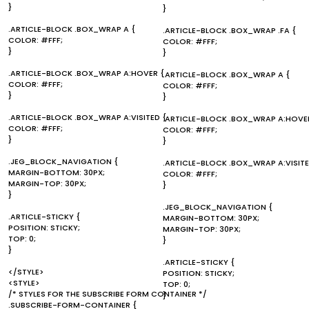
}
}
.ARTICLE-BLOCK .BOX_WRAP A {
.ARTICLE-BLOCK .BOX_WRAP .FA {
COLOR: #FFF;
COLOR: #FFF;
}
}
.ARTICLE-BLOCK .BOX_WRAP A:HOVER {
.ARTICLE-BLOCK .BOX_WRAP A {
COLOR: #FFF;
COLOR: #FFF;
}
}
.ARTICLE-BLOCK .BOX_WRAP A:VISITED {
.ARTICLE-BLOCK .BOX_WRAP A:HOVE
COLOR: #FFF;
COLOR: #FFF;
}
}
.JEG_BLOCK_NAVIGATION {
.ARTICLE-BLOCK .BOX_WRAP A:VISITE
MARGIN-BOTTOM: 30PX;
COLOR: #FFF;
MARGIN-TOP: 30PX;
}
}
.JEG_BLOCK_NAVIGATION {
.ARTICLE-STICKY {
MARGIN-BOTTOM: 30PX;
POSITION: STICKY;
MARGIN-TOP: 30PX;
TOP: 0;
}
}
.ARTICLE-STICKY {
</STYLE>
POSITION: STICKY;
<STYLE>
TOP: 0;
/* STYLES FOR THE SUBSCRIBE FORM CONTAINER */
}
.SUBSCRIBE-FORM-CONTAINER {