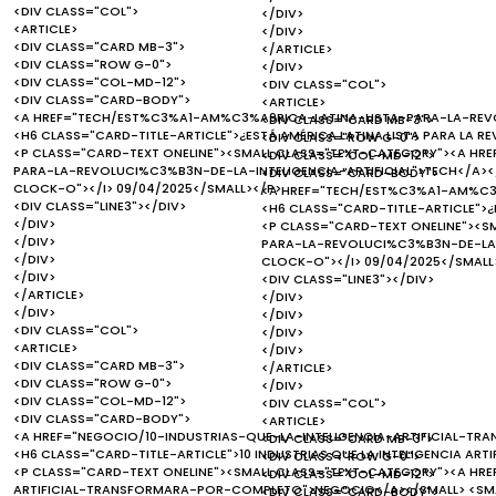
<DIV CLASS="COL">
</DIV>
<ARTICLE>
</DIV>
<DIV CLASS="CARD MB-3">
</ARTICLE>
<DIV CLASS="ROW G-0">
</DIV>
<DIV CLASS="COL-MD-12">
<DIV CLASS="COL">
<DIV CLASS="CARD-BODY">
<ARTICLE>
<A HREF="TECH/EST%C3%A1-AM%C3%A9RICA-LATINA-LISTA-PARA-LA-REVOL
<DIV CLASS="CARD MB-3">
<H6 CLASS="CARD-TITLE-ARTICLE">¿ESTÁ AMÉRICA LATINA LISTA PARA LA RE
<DIV CLASS="ROW G-0">
<P CLASS="CARD-TEXT ONELINE"><SMALL CLASS="TEXT-CATEGORY"><A H
<DIV CLASS="COL-MD-12">
PARA-LA-REVOLUCI%C3%B3N-DE-LA-INTELIGENCIA-ARTIFICIAL">TECH</A></
<DIV CLASS="CARD-BODY">
CLOCK-O"></I> 09/04/2025</SMALL></P>
<A HREF="TECH/EST%C3%A1-AM%C3%
<DIV CLASS="LINE3"></DIV>
<H6 CLASS="CARD-TITLE-ARTICLE">¿E
</DIV>
<P CLASS="CARD-TEXT ONELINE"><
</DIV>
PARA-LA-REVOLUCI%C3%B3N-DE-LA-I
</DIV>
CLOCK-O"></I> 09/04/2025</SMALL
</DIV>
<DIV CLASS="LINE3"></DIV>
</ARTICLE>
</DIV>
</DIV>
</DIV>
<DIV CLASS="COL">
</DIV>
<ARTICLE>
</DIV>
<DIV CLASS="CARD MB-3">
</ARTICLE>
<DIV CLASS="ROW G-0">
</DIV>
<DIV CLASS="COL-MD-12">
<DIV CLASS="COL">
<DIV CLASS="CARD-BODY">
<ARTICLE>
<A HREF="NEGOCIO/10-INDUSTRIAS-QUE-LA-INTELIGENCIA-ARTIFICIAL-T
<DIV CLASS="CARD MB-3">
<H6 CLASS="CARD-TITLE-ARTICLE">10 INDUSTRIAS QUE LA INTELIGENCIA A
<DIV CLASS="ROW G-0">
<P CLASS="CARD-TEXT ONELINE"><SMALL CLASS="TEXT-CATEGORY"><A HRE
<DIV CLASS="COL-MD-12">
ARTIFICIAL-TRANSFORMARA-POR-COMPLETO">NEGOCIO</A></SMALL> <SMAL
<DIV CLASS="CARD-BODY">