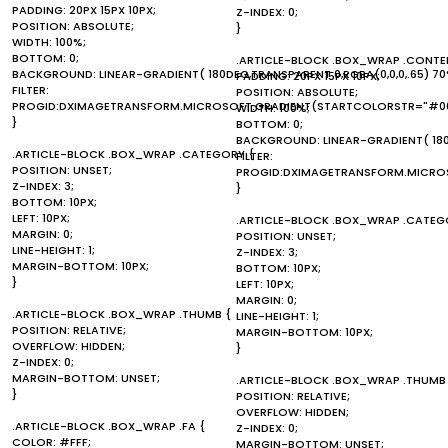
PADDING: 20PX 15PX 10PX;
Z-INDEX: 0;
POSITION: ABSOLUTE;
}
WIDTH: 100%;
BOTTOM: 0;
.ARTICLE-BLOCK .BOX_WRAP .CONTE
BACKGROUND: LINEAR-GRADIENT( 180DEG,TRANSPARENT 0,RGBA(0,0,0,.65) 70
PADDING: 20PX 15PX 10PX;
FILTER:
POSITION: ABSOLUTE;
PROGID:DXIMAGETRANSFORM.MICROSOFT.GRADIENT(STARTCOLORSTR="#00
WIDTH: 100%;
}
BOTTOM: 0;
BACKGROUND: LINEAR-GRADIENT( 180D
.ARTICLE-BLOCK .BOX_WRAP .CATEGORY {
FILTER:
POSITION: UNSET;
PROGID:DXIMAGETRANSFORM.MICROS
Z-INDEX: 3;
}
BOTTOM: 10PX;
LEFT: 10PX;
.ARTICLE-BLOCK .BOX_WRAP .CATEG
MARGIN: 0;
POSITION: UNSET;
LINE-HEIGHT: 1;
Z-INDEX: 3;
MARGIN-BOTTOM: 10PX;
BOTTOM: 10PX;
}
LEFT: 10PX;
MARGIN: 0;
.ARTICLE-BLOCK .BOX_WRAP .THUMB {
LINE-HEIGHT: 1;
POSITION: RELATIVE;
MARGIN-BOTTOM: 10PX;
OVERFLOW: HIDDEN;
}
Z-INDEX: 0;
MARGIN-BOTTOM: UNSET;
.ARTICLE-BLOCK .BOX_WRAP .THUMB
}
POSITION: RELATIVE;
OVERFLOW: HIDDEN;
.ARTICLE-BLOCK .BOX_WRAP .FA {
Z-INDEX: 0;
COLOR: #FFF;
MARGIN-BOTTOM: UNSET;