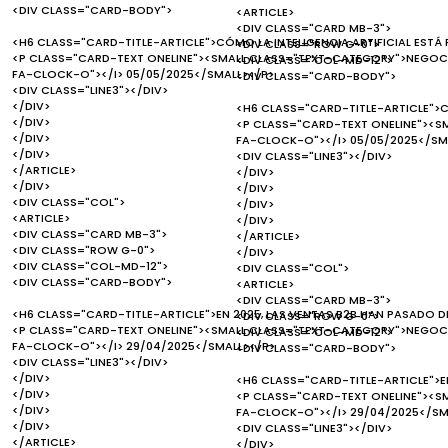
<DIV CLASS="CARD-BODY">
<ARTICLE>
<DIV CLASS="CARD MB-3">
<H6 CLASS="CARD-TITLE-ARTICLE">CÓMO LA INTELIGENCIA ARTIFICIAL EST
<DIV CLASS="ROW G-0">
<P CLASS="CARD-TEXT ONELINE"><SMALL CLASS="TEXT-CATEGORY">NEGOCI
<DIV CLASS="COL-MD-12">
FA-CLOCK-O"></I> 05/05/2025</SMALL></P>
<DIV CLASS="CARD-BODY">
<DIV CLASS="LINE3"></DIV>
</DIV>
<H6 CLASS="CARD-TITLE-ARTICLE">C
</DIV>
<P CLASS="CARD-TEXT ONELINE"><S
</DIV>
FA-CLOCK-O"></I> 05/05/2025</SM
</DIV>
<DIV CLASS="LINE3"></DIV>
</ARTICLE>
</DIV>
</DIV>
</DIV>
<DIV CLASS="COL">
</DIV>
<ARTICLE>
</DIV>
<DIV CLASS="CARD MB-3">
</ARTICLE>
<DIV CLASS="ROW G-0">
</DIV>
<DIV CLASS="COL-MD-12">
<DIV CLASS="COL">
<DIV CLASS="CARD-BODY">
<ARTICLE>
<DIV CLASS="CARD MB-3">
<H6 CLASS="CARD-TITLE-ARTICLE">EN 2025, LAS VENTAS B2B HAN PASADO D
<DIV CLASS="ROW G-0">
<P CLASS="CARD-TEXT ONELINE"><SMALL CLASS="TEXT-CATEGORY">NEGOCI
<DIV CLASS="COL-MD-12">
FA-CLOCK-O"></I> 29/04/2025</SMALL></P>
<DIV CLASS="CARD-BODY">
<DIV CLASS="LINE3"></DIV>
</DIV>
<H6 CLASS="CARD-TITLE-ARTICLE">EN
</DIV>
<P CLASS="CARD-TEXT ONELINE"><S
</DIV>
FA-CLOCK-O"></I> 29/04/2025</SM
</DIV>
<DIV CLASS="LINE3"></DIV>
</ARTICLE>
</DIV>