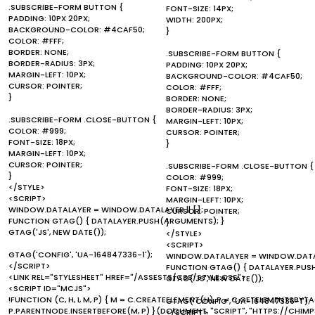
.SUBSCRIBE-FORM BUTTON {
FONT-SIZE: 14PX;
PADDING: 10PX 20PX;
WIDTH: 200PX;
BACKGROUND-COLOR: #4CAF50;
}
COLOR: #FFF;
BORDER: NONE;
.SUBSCRIBE-FORM BUTTON {
BORDER-RADIUS: 3PX;
PADDING: 10PX 20PX;
MARGIN-LEFT: 10PX;
BACKGROUND-COLOR: #4CAF50;
CURSOR: POINTER;
COLOR: #FFF;
}
BORDER: NONE;
BORDER-RADIUS: 3PX;
.SUBSCRIBE-FORM .CLOSE-BUTTON {
MARGIN-LEFT: 10PX;
COLOR: #999;
CURSOR: POINTER;
FONT-SIZE: 18PX;
}
MARGIN-LEFT: 10PX;
CURSOR: POINTER;
.SUBSCRIBE-FORM .CLOSE-BUTTON {
}
COLOR: #999;
</STYLE>
FONT-SIZE: 18PX;
<SCRIPT>
MARGIN-LEFT: 10PX;
WINDOW.DATALAYER = WINDOW.DATALAYER || [];
CURSOR: POINTER;
FUNCTION GTAG() { DATALAYER.PUSH(ARGUMENTS); }
}
GTAG('JS', NEW DATE());
</STYLE>
<SCRIPT>
GTAG('CONFIG', 'UA-164847336-1');
WINDOW.DATALAYER = WINDOW.DATALA
</SCRIPT>
FUNCTION GTAG() { DATALAYER.PUS
<LINK REL="STYLESHEET" HREF="/ASSESTS/CSS/STYLE.CSS">
GTAG('JS', NEW DATE());
<SCRIPT ID="MCJS">
!FUNCTION (C, H, I, M, P) { M = C.CREATEELEMENT(H), P = C.GETELEMENTSBYTA
GTAG('CONFIG', 'UA-164847336-1');
P.PARENTNODE.INSERTBEFORE(M, P) }(DOCUMENT, "SCRIPT", "HTTPS://CHI
</SCRIPT>