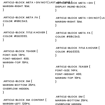
.ARTICLE-BLOCK .META > DIV:NOT(:LAST-OF-TYPE) {
.ARTICLE-BLOCK .META > DIV {
MARGIN-RIGHT: 1EM;
DISPLAY: INLINE-BLOCK;
}
}
.ARTICLE-BLOCK .META .FA {
.ARTICLE-BLOCK .META > DIV:NOT(:L
COLOR: #68C3A3;
MARGIN-RIGHT: 1EM;
}
}
.ARTICLE-BLOCK .TITLE A:HOVER {
.ARTICLE-BLOCK .META .FA {
COLOR: #DD3333;
COLOR: #68C3A3;
}
}
.ARTICLE-BLOCK .TITLE A:HOVER {
.ARTICLE-BLOCK .TEASER {
COLOR: #DD3333;
FONT-SIZE: 14PX;
}
FONT-WEIGHT: 400;
MARGIN-TOP: 10PX;
}
.ARTICLE-BLOCK .TEASER {
FONT-SIZE: 14PX;
FONT-WEIGHT: 400;
MARGIN-TOP: 10PX;
.ARTICLE-BLOCK .SM {
}
MARGIN-BOTTOM: 25PX;
OVERFLOW: HIDDEN;
}
.ARTICLE-BLOCK .SM {
.ARTICLE-BLOCK .SM .CONTENT {
MARGIN-BOTTOM: 25PX;
MARGIN-LEFT: 120PX;
OVERFLOW: HIDDEN;