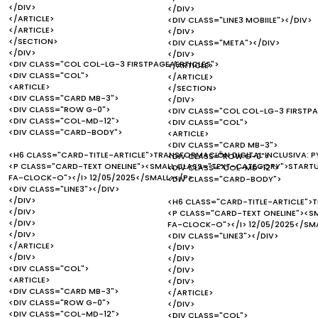
</DIV>
</DIV>
</ARTICLE>
<DIV CLASS="LINE3 MOBIILE"></DIV>
</ARTICLE>
</DIV>
</SECTION>
<DIV CLASS="META"></DIV>
</DIV>
</DIV>
<DIV CLASS="COL COL-LG-3 FIRSTPAGEAERTICLES">
</ARTICLE>
<DIV CLASS="COL">
</ARTICLE>
<ARTICLE>
</SECTION>
<DIV CLASS="CARD MB-3">
</DIV>
<DIV CLASS="ROW G-0">
<DIV CLASS="COL COL-LG-3 FIRSTPA
<DIV CLASS="COL-MD-12">
<DIV CLASS="COL">
<DIV CLASS="CARD-BODY">
<ARTICLE>
<DIV CLASS="CARD MB-3">
<H6 CLASS="CARD-TITLE-ARTICLE">TRANSFORMACIÓN DIGITAL INCLUSIVA: PY
<DIV CLASS="ROW G-0">
<P CLASS="CARD-TEXT ONELINE"><SMALL CLASS="TEXT-CATEGORY">STARTUP
<DIV CLASS="COL-MD-12">
FA-CLOCK-O"></I> 12/05/2025</SMALL></P>
<DIV CLASS="CARD-BODY">
<DIV CLASS="LINE3"></DIV>
</DIV>
<H6 CLASS="CARD-TITLE-ARTICLE">T
</DIV>
<P CLASS="CARD-TEXT ONELINE"><S
</DIV>
FA-CLOCK-O"></I> 12/05/2025</SM
</DIV>
<DIV CLASS="LINE3"></DIV>
</ARTICLE>
</DIV>
</DIV>
</DIV>
<DIV CLASS="COL">
</DIV>
<ARTICLE>
</DIV>
<DIV CLASS="CARD MB-3">
</ARTICLE>
<DIV CLASS="ROW G-0">
</DIV>
<DIV CLASS="COL-MD-12">
<DIV CLASS="COL">