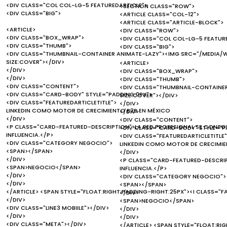
<DIV CLASS="COL COL-LG-5 FEATUREDARTICLE">
<SECTION CLASS="ROW">
<DIV CLASS="BIG">
<ARTICLE CLASS="COL-12">
<ARTICLE CLASS="ARTICLE-BLOCK">
<ARTICLE>
<DIV CLASS="ROW">
<DIV CLASS="BOX_WRAP">
<DIV CLASS="COL COL-LG-5 FEATUR
<DIV CLASS="THUMB">
<DIV CLASS="BIG">
<DIV CLASS="THUMBNAIL-CONTAINER ANIMATE-LAZY"><IMG SRC="/MEDIA/W
SIZE:COVER"></DIV>
<ARTICLE>
</DIV>
<DIV CLASS="BOX_WRAP">
</DIV>
<DIV CLASS="THUMB">
<DIV CLASS="CONTENT">
<DIV CLASS="THUMBNAIL-CONTAINER
<DIV CLASS="CARD-BODY" STYLE="PADDING:0PX">
SIZE:COVER"></DIV>
<DIV CLASS="FEATUREDARTICLETITLE">
</DIV>
LINKEDIN COMO MOTOR DE CRECIMIENTO B2B EN MÉXICO
</DIV>
</DIV>
<DIV CLASS="CONTENT">
<P CLASS="CARD-FEATURED-DESCRIPTION">LA RED PROFESIONAL SE CONSO
<DIV CLASS="CARD-BODY" STYLE="P
INFLUENCIA.</P>
<DIV CLASS="FEATUREDARTICLETITLE"
<DIV CLASS="CATEGORY NEGOCIO">
LINKEDIN COMO MOTOR DE CRECIMIE
<SPAN></SPAN>
</DIV>
</DIV>
<P CLASS="CARD-FEATURED-DESCRIP
<SPAN>NEGOCIO</SPAN>
INFLUENCIA.</P>
</DIV>
<DIV CLASS="CATEGORY NEGOCIO">
</DIV>
<SPAN></SPAN>
</ARTICLE> <SPAN STYLE="FLOAT:RIGHT;PADDING-RIGHT:25PX"><I CLASS="F
</DIV>
</DIV>
<SPAN>NEGOCIO</SPAN>
<DIV CLASS="LINE3 MOBIILE"></DIV>
</DIV>
</DIV>
</DIV>
<DIV CLASS="META"></DIV>
</ARTICLE> <SPAN STYLE="FLOAT:RI