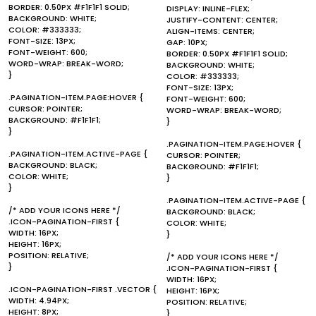
BORDER: 0.50PX #F1F1F1 SOLID;
DISPLAY: INLINE-FLEX;
BACKGROUND: WHITE;
JUSTIFY-CONTENT: CENTER;
COLOR: #333333;
ALIGN-ITEMS: CENTER;
FONT-SIZE: 13PX;
GAP: 10PX;
FONT-WEIGHT: 600;
BORDER: 0.50PX #F1F1F1 SOLID;
WORD-WRAP: BREAK-WORD;
BACKGROUND: WHITE;
}
COLOR: #333333;
FONT-SIZE: 13PX;
.PAGINATION-ITEM.PAGE:HOVER {
FONT-WEIGHT: 600;
CURSOR: POINTER;
WORD-WRAP: BREAK-WORD;
BACKGROUND: #F1F1F1;
}
}
.PAGINATION-ITEM.PAGE:HOVER {
.PAGINATION-ITEM.ACTIVE-PAGE {
CURSOR: POINTER;
BACKGROUND: BLACK;
BACKGROUND: #F1F1F1;
COLOR: WHITE;
}
}
.PAGINATION-ITEM.ACTIVE-PAGE {
/* ADD YOUR ICONS HERE */
BACKGROUND: BLACK;
.ICON-PAGINATION-FIRST {
COLOR: WHITE;
WIDTH: 16PX;
}
HEIGHT: 16PX;
POSITION: RELATIVE;
/* ADD YOUR ICONS HERE */
}
.ICON-PAGINATION-FIRST {
WIDTH: 16PX;
.ICON-PAGINATION-FIRST .VECTOR {
HEIGHT: 16PX;
WIDTH: 4.94PX;
POSITION: RELATIVE;
HEIGHT: 8PX;
}