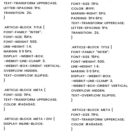
TEXT-TRANSFORM: UPPERCASE;
FONT-SIZE: 11PX;
LETTER-SPACING: 1PX;
COLOR: #FFF;
TRANSITION: .2S;
MARGIN-RIGHT: 5PX;
}
PADDING: 3PX 6PX;
TEXT-TRANSFORM: UPPERCASE;
.ARTICLE-BLOCK .TITLE {
LETTER-SPACING: 1PX;
FONT-FAMILY: "INTER";
TRANSITION: .2S;
FONT-SIZE: 15PX;
}
FONT-WEIGHT: 500;
LINE-HEIGHT: 1.4;
.ARTICLE-BLOCK .TITLE {
MARGIN: 0 0 5PX;
FONT-FAMILY: "INTER";
DISPLAY: -WEBKIT-BOX;
FONT-SIZE: 15PX;
-WEBKIT-LINE-CLAMP: 3;
FONT-WEIGHT: 500;
-WEBKIT-BOX-ORIENT: VERTICAL;
LINE-HEIGHT: 1.4;
OVERFLOW: HIDDEN;
MARGIN: 0 0 5PX;
TEXT-OVERFLOW: ELLIPSIS;
DISPLAY: -WEBKIT-BOX;
}
-WEBKIT-LINE-CLAMP: 3;
-WEBKIT-BOX-ORIENT: VERTICAL;
.ARTICLE-BLOCK .META {
OVERFLOW: HIDDEN;
FONT-SIZE: 11PX;
TEXT-OVERFLOW: ELLIPSIS;
TEXT-TRANSFORM: UPPERCASE;
}
COLOR: #A0A0A0;
}
.ARTICLE-BLOCK .META {
FONT-SIZE: 11PX;
.ARTICLE-BLOCK .META > DIV {
TEXT-TRANSFORM: UPPERCASE;
DISPLAY: INLINE-BLOCK;
COLOR: #A0A0A0;
}
}