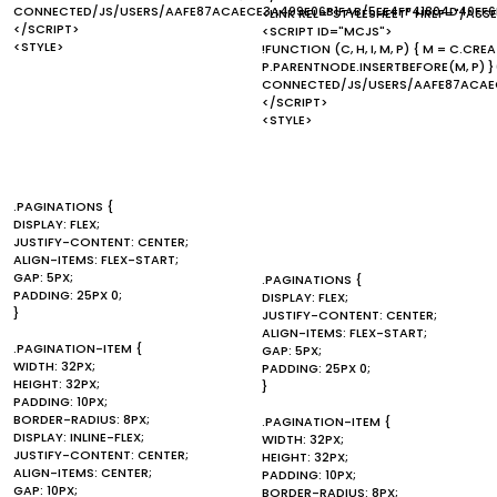
CONNECTED/JS/USERS/AAFE87ACAECE3A499E06B1FAB/5EE4FF41804D40FF6
<LINK REL="STYLESHEET" HREF="/ASS
</SCRIPT>
<SCRIPT ID="MCJS">
<STYLE>
!FUNCTION (C, H, I, M, P) { M = C.C
P.PARENTNODE.INSERTBEFORE(M, P) 
CONNECTED/JS/USERS/AAFE87ACAEC
</SCRIPT>
<STYLE>
.PAGINATIONS {
DISPLAY: FLEX;
JUSTIFY-CONTENT: CENTER;
ALIGN-ITEMS: FLEX-START;
GAP: 5PX;
.PAGINATIONS {
PADDING: 25PX 0;
DISPLAY: FLEX;
}
JUSTIFY-CONTENT: CENTER;
ALIGN-ITEMS: FLEX-START;
.PAGINATION-ITEM {
GAP: 5PX;
WIDTH: 32PX;
PADDING: 25PX 0;
HEIGHT: 32PX;
}
PADDING: 10PX;
BORDER-RADIUS: 8PX;
.PAGINATION-ITEM {
DISPLAY: INLINE-FLEX;
WIDTH: 32PX;
JUSTIFY-CONTENT: CENTER;
HEIGHT: 32PX;
ALIGN-ITEMS: CENTER;
PADDING: 10PX;
GAP: 10PX;
BORDER-RADIUS: 8PX;