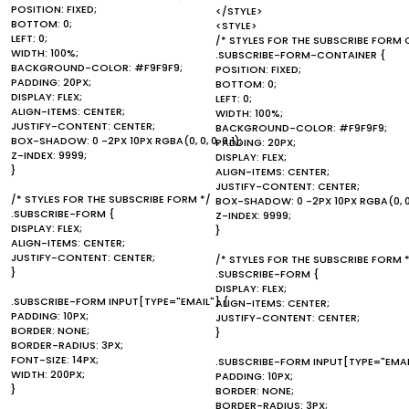
POSITION: FIXED;
</STYLE>
BOTTOM: 0;
<STYLE>
LEFT: 0;
/* STYLES FOR THE SUBSCRIBE FORM 
WIDTH: 100%;
.SUBSCRIBE-FORM-CONTAINER {
BACKGROUND-COLOR: #F9F9F9;
POSITION: FIXED;
PADDING: 20PX;
BOTTOM: 0;
DISPLAY: FLEX;
LEFT: 0;
ALIGN-ITEMS: CENTER;
WIDTH: 100%;
JUSTIFY-CONTENT: CENTER;
BACKGROUND-COLOR: #F9F9F9;
BOX-SHADOW: 0 -2PX 10PX RGBA(0, 0, 0, 0.1);
PADDING: 20PX;
Z-INDEX: 9999;
DISPLAY: FLEX;
}
ALIGN-ITEMS: CENTER;
JUSTIFY-CONTENT: CENTER;
/* STYLES FOR THE SUBSCRIBE FORM */
BOX-SHADOW: 0 -2PX 10PX RGBA(0, 0, 0
.SUBSCRIBE-FORM {
Z-INDEX: 9999;
DISPLAY: FLEX;
}
ALIGN-ITEMS: CENTER;
JUSTIFY-CONTENT: CENTER;
/* STYLES FOR THE SUBSCRIBE FORM 
}
.SUBSCRIBE-FORM {
DISPLAY: FLEX;
.SUBSCRIBE-FORM INPUT[TYPE="EMAIL"] {
ALIGN-ITEMS: CENTER;
PADDING: 10PX;
JUSTIFY-CONTENT: CENTER;
BORDER: NONE;
}
BORDER-RADIUS: 3PX;
FONT-SIZE: 14PX;
.SUBSCRIBE-FORM INPUT[TYPE="EMAI
WIDTH: 200PX;
PADDING: 10PX;
}
BORDER: NONE;
BORDER-RADIUS: 3PX;