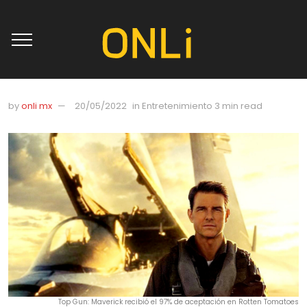
by
onli mx
20/05/2022
in
Entretenimiento
3 min read
Top Gun: Maverick recibió el 97% de aceptación en Rotten Tomatoes