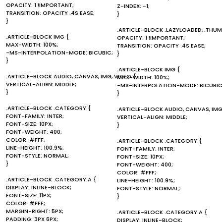
OPACITY: 1 !IMPORTANT;
Z-INDEX: -1;
TRANSITION: OPACITY .4S EASE;
}
}
.ARTICLE-BLOCK .LAZYLOADED, .THU
.ARTICLE-BLOCK IMG {
OPACITY: 1 !IMPORTANT;
MAX-WIDTH: 100%;
TRANSITION: OPACITY .4S EASE;
-MS-INTERPOLATION-MODE: BICUBIC;
}
}
.ARTICLE-BLOCK IMG {
.ARTICLE-BLOCK AUDIO, CANVAS, IMG, VIDEO {
MAX-WIDTH: 100%;
VERTICAL-ALIGN: MIDDLE;
-MS-INTERPOLATION-MODE: BICUBIC
}
}
.ARTICLE-BLOCK .CATEGORY {
.ARTICLE-BLOCK AUDIO, CANVAS, IMG
FONT-FAMILY: INTER;
VERTICAL-ALIGN: MIDDLE;
FONT-SIZE: 10PX;
}
FONT-WEIGHT: 400;
COLOR: #FFF;
.ARTICLE-BLOCK .CATEGORY {
LINE-HEIGHT: 100.9%;
FONT-FAMILY: INTER;
FONT-STYLE: NORMAL;
FONT-SIZE: 10PX;
}
FONT-WEIGHT: 400;
COLOR: #FFF;
.ARTICLE-BLOCK .CATEGORY A {
LINE-HEIGHT: 100.9%;
DISPLAY: INLINE-BLOCK;
FONT-STYLE: NORMAL;
FONT-SIZE: 11PX;
}
COLOR: #FFF;
MARGIN-RIGHT: 5PX;
.ARTICLE-BLOCK .CATEGORY A {
PADDING: 3PX 6PX;
DISPLAY: INLINE-BLOCK;