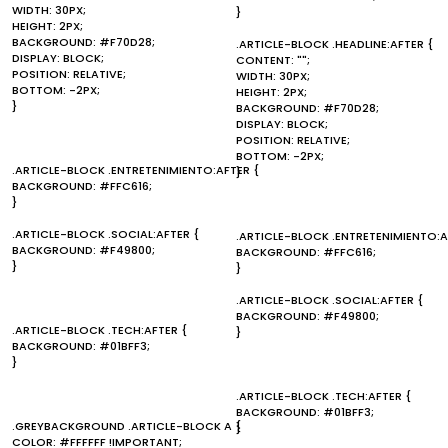
WIDTH: 30PX;
}
HEIGHT: 2PX;
BACKGROUND: #F70D28;
.ARTICLE-BLOCK .HEADLINE:AFTER {
DISPLAY: BLOCK;
CONTENT: "";
POSITION: RELATIVE;
WIDTH: 30PX;
BOTTOM: -2PX;
HEIGHT: 2PX;
}
BACKGROUND: #F70D28;
DISPLAY: BLOCK;
POSITION: RELATIVE;
BOTTOM: -2PX;
.ARTICLE-BLOCK .ENTRETENIMIENTO:AFTER {
}
BACKGROUND: #FFC616;
}
.ARTICLE-BLOCK .SOCIAL:AFTER {
.ARTICLE-BLOCK .ENTRETENIMIENTO:A
BACKGROUND: #F49800;
BACKGROUND: #FFC616;
}
}
.ARTICLE-BLOCK .SOCIAL:AFTER {
BACKGROUND: #F49800;
.ARTICLE-BLOCK .TECH:AFTER {
}
BACKGROUND: #01BFF3;
}
.ARTICLE-BLOCK .TECH:AFTER {
BACKGROUND: #01BFF3;
.GREYBACKGROUND .ARTICLE-BLOCK A {
}
COLOR: #FFFFFF !IMPORTANT;