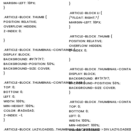
MARGIN-LEFT: 10PX;
}
}
.ARTICLE-BLOCK LI {
.ARTICLE-BLOCK .THUMB {
/*FLOAT: RIGHT;*/
POSITION: RELATIVE;
MARGIN-LEFT: 10PX;
OVERFLOW: HIDDEN;
}
Z-INDEX: 0;
.ARTICLE-BLOCK .THUMB {
}
POSITION: RELATIVE;
OVERFLOW: HIDDEN;
.ARTICLE-BLOCK .THUMBNAIL-CONTAINER {
Z-INDEX: 0;
DISPLAY: BLOCK;
BACKGROUND: #F7F7F7;
}
BACKGROUND-POSITION: 50%;
BACKGROUND-SIZE: COVER;
.ARTICLE-BLOCK .THUMBNAIL-CONTAI
}
DISPLAY: BLOCK;
BACKGROUND: #F7F7F7;
.ARTICLE-BLOCK .THUMBNAIL-CONTAINER > IMG {
BACKGROUND-POSITION: 50%;
TOP: 0;
BACKGROUND-SIZE: COVER;
BOTTOM: 0;
}
LEFT: 0;
WIDTH: 100%;
.ARTICLE-BLOCK .THUMBNAIL-CONTAI
MIN-HEIGHT: 100%;
TOP: 0;
COLOR: #A0A0A0;
BOTTOM: 0;
Z-INDEX: -1;
LEFT: 0;
}
WIDTH: 100%;
MIN-HEIGHT: 100%;
.ARTICLE-BLOCK .LAZYLOADED, .THUMBNAIL-BACKGROUND > DIV.LAZYLOADED
COLOR: #A0A0A0;