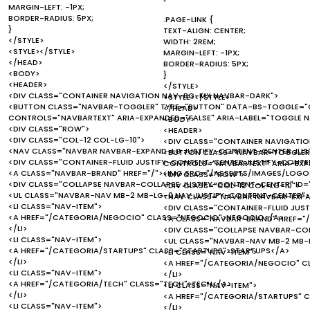
MARGIN-LEFT: -1PX;
BORDER-RADIUS: 5PX;
.PAGE-LINK {
}
TEXT-ALIGN: CENTER;
</STYLE>
WIDTH: 2REM;
<STYLE></STYLE>
MARGIN-LEFT: -1PX;
</HEAD>
BORDER-RADIUS: 5PX;
<BODY>
}
<HEADER>
</STYLE>
<DIV CLASS="CONTAINER NAVIGATION NAV-BG-MX NAVBAR-DARK">
<STYLE></STYLE>
<BUTTON CLASS="NAVBAR-TOGGLER" TYPE="BUTTON" DATA-BS-TOGGLE="C
</HEAD>
CONTROLS="NAVBARTEXT" ARIA-EXPANDED="FALSE" ARIA-LABEL="TOGGLE 
<BODY>
<DIV CLASS="ROW">
<HEADER>
<DIV CLASS="COL-12 COL-LG-10">
<DIV CLASS="CONTAINER NAVIGATI
<NAV CLASS="NAVBAR NAVBAR-EXPAND-LG JUSTIFY-CONTENT-CENTER JUS
<BUTTON CLASS="NAVBAR-TOGGLER"
<DIV CLASS="CONTAINER-FLUID JUSTIFY-CONTENT-CENTER JUSTIFY-CONTEN
CONTROLS="NAVBARTEXT" ARIA-EXP
<A CLASS="NAVBAR-BRAND" HREF="/"><IMG SRC="/ASSESTS/IMAGES/LOGO.
<DIV CLASS="ROW">
<DIV CLASS="COLLAPSE NAVBAR-COLLAPSE JUSTIFY-CONTENT-CENTER" ID=
<DIV CLASS="COL-12 COL-LG-10">
<UL CLASS="NAVBAR-NAV MB-2 MB-LG-0 NAV JUSTIFY-CONTENT-CENTER">
<NAV CLASS="NAVBAR NAVBAR-EXPA
<LI CLASS="NAV-ITEM">
<DIV CLASS="CONTAINER-FLUID JUS
<A HREF="/CATEGORIA/NEGOCIO" CLASS="NEGOCIO">NEGOCIO</A>
<A CLASS="NAVBAR-BRAND" HREF="/
</LI>
<DIV CLASS="COLLAPSE NAVBAR-COL
<LI CLASS="NAV-ITEM">
<UL CLASS="NAVBAR-NAV MB-2 MB-
<A HREF="/CATEGORIA/STARTUPS" CLASS="STARTUPS">STARTUPS</A>
<LI CLASS="NAV-ITEM">
</LI>
<A HREF="/CATEGORIA/NEGOCIO" 
<LI CLASS="NAV-ITEM">
</LI>
<A HREF="/CATEGORIA/TECH" CLASS="TECH">TECH</A>
<LI CLASS="NAV-ITEM">
</LI>
<A HREF="/CATEGORIA/STARTUPS" 
<LI CLASS="NAV-ITEM">
</LI>