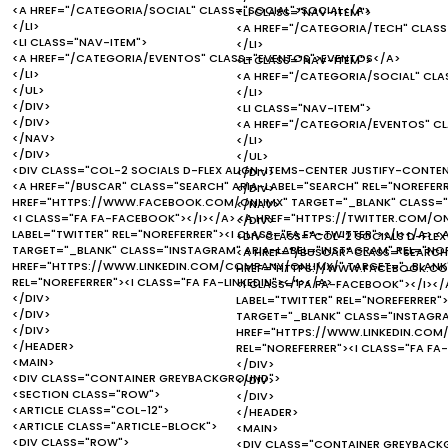
<A HREF="/CATEGORIA/SOCIAL" CLASS="SOCIAL">SOCIAL</A>
<LI CLASS="NAV-ITEM">
</LI>
<A HREF="/CATEGORIA/TECH" CLAS
<LI CLASS="NAV-ITEM">
</LI>
<A HREF="/CATEGORIA/EVENTOS" CLASS="EVENTOS">EVENTOS</A>
<LI CLASS="NAV-ITEM">
</LI>
<A HREF="/CATEGORIA/SOCIAL" CLA
</UL>
</LI>
</DIV>
<LI CLASS="NAV-ITEM">
</DIV>
<A HREF="/CATEGORIA/EVENTOS" C
</NAV>
</LI>
</DIV>
</UL>
<DIV CLASS="COL-2 SOCIALS D-FLEX ALIGN-ITEMS-CENTER JUSTIFY-CONTE
</DIV>
<A HREF="/BUSCAR" CLASS="SEARCH" ARIA-LABEL="SEARCH" REL="NOREFERR
</DIV>
HREF="HTTPS://WWW.FACEBOOK.COM/ONLIMX" TARGET="_BLANK" CLASS="F
</NAV>
<I CLASS="FA FA-FACEBOOK"></I></A> <A HREF="HTTPS://TWITTER.COM/ON
</DIV>
LABEL="TWITTER" REL="NOREFERRER"><I CLASS="FA FA-TWITTER"></I></A>
<DIV CLASS="COL-2 SOCIALS D-FLEX
TARGET="_BLANK" CLASS="INSTAGRAM" ARIA-LABEL="INSTAGRAM" REL="NOR
<A HREF="/BUSCAR" CLASS="SEARCH"
HREF="HTTPS://WWW.LINKEDIN.COM/COMPANY/ONLIMX/" TARGET="_BLANK" C
HREF="HTTPS://WWW.FACEBOOK.COM
REL="NOREFERRER"><I CLASS="FA FA-LINKEDIN"></I></A>
<I CLASS="FA FA-FACEBOOK"></I></
</DIV>
LABEL="TWITTER" REL="NOREFERRER"
</DIV>
TARGET="_BLANK" CLASS="INSTAGRAM
</DIV>
HREF="HTTPS://WWW.LINKEDIN.COM/
</HEADER>
REL="NOREFERRER"><I CLASS="FA FA-
<MAIN>
</DIV>
<DIV CLASS="CONTAINER GREYBACKGROUND">
</DIV>
<SECTION CLASS="ROW">
</DIV>
<ARTICLE CLASS="COL-12">
</HEADER>
<ARTICLE CLASS="ARTICLE-BLOCK">
<MAIN>
<DIV CLASS="ROW">
<DIV CLASS="CONTAINER GREYBACK