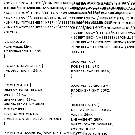
<SCRIPT SRC="HTTPS://CDN.JSDELIVR.NET/NPM/BOOTSTRAP@5.0.1/DIST/JS
<LINK REL="PRECONNECT" HREF="HT
GTEJRD/SECTMISKJKNUAAKMOLD0//ELJ19SMOZUHV6Z3IEHDS+3ULB9BN9PLX
<LINK HREF="HTTPS://FONTS.GOOGL
<SCRIPT SRC="HTTPS://KIT.FONTAWESOME.COM/E176B64CEF.JS" CROSSOR
FAMILY=POPPINS:ITAL,WGHT@0,300;0,4
<SCRIPT SRC="/ASSESTS/JS/ONLI.JS"></SCRIPT>
<SCRIPT SRC="/UMBRACO/LIB/JQUER
<LINK REL="STYLESHEET" HREF="/ASSESTS/CSS/STYLES.MIN.CSS">
<SCRIPT SRC="HTTPS://CDN.JSDELI
<LINK REL="STYLESHEET" HREF="/ASSESTS/CSS/STYLS.CSS">
GTEJRD/SECTMISKJKNUAAKMOLD0//
<STYLE>
<SCRIPT SRC="HTTPS://KIT.FONTA
<SCRIPT SRC="/ASSESTS/JS/ONLI.JS
.SOCIALS .FA {
<LINK REL="STYLESHEET" HREF="/ASS
FONT-SIZE: 12PX;
<LINK REL="STYLESHEET" HREF="/ASS
BORDER-RADIUS: 100%;
<STYLE>
}
.SOCIALS .FA {
.SOCIALS .SEARCH .FA {
FONT-SIZE: 12PX;
PADDING-RIGHT: 20PX;
BORDER-RADIUS: 100%;
}
}
.SOCIALS A .FA {
.SOCIALS .SEARCH .FA {
DISPLAY: INLINE-BLOCK;
PADDING-RIGHT: 20PX;
WIDTH: 26PX;
}
LINE-HEIGHT: 26PX;
WHITE-SPACE: NOWRAP;
.SOCIALS A .FA {
COLOR: #FFF;
DISPLAY: INLINE-BLOCK;
TEXT-ALIGN: CENTER;
WIDTH: 26PX;
TRANSITION: ALL .2S EASE-IN-OUT;
LINE-HEIGHT: 26PX;
}
WHITE-SPACE: NOWRAP;
COLOR: #FFF;
.SOCIALS A:HOVER .FA, .SOCIALS A IMG:HOVER {
TEXT-ALIGN: CENTER;