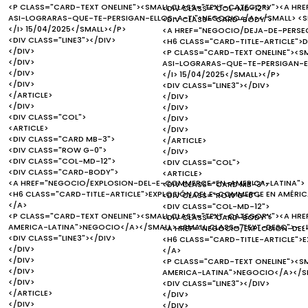
<P CLASS="CARD-TEXT ONELINE"><SMALL CLASS="TEXT-CATEGORY"><A HR
<DIV CLASS="COL-MD-12">
ASI-LOGRARAS-QUE-TE-PERSIGAN-ELLOS-A-TI">NEGOCIO</A></SMALL> <SM
<DIV CLASS="CARD-BODY">
</I> 15/04/2025</SMALL></P>
<A HREF="NEGOCIO/DEJA-DE-PERSE
<DIV CLASS="LINE3"></DIV>
<H6 CLASS="CARD-TITLE-ARTICLE">DE
</DIV>
<P CLASS="CARD-TEXT ONELINE"><S
</DIV>
ASI-LOGRARAS-QUE-TE-PERSIGAN-EL
</DIV>
</I> 15/04/2025</SMALL></P>
</DIV>
<DIV CLASS="LINE3"></DIV>
</ARTICLE>
</DIV>
</DIV>
</DIV>
<DIV CLASS="COL">
</DIV>
<ARTICLE>
</DIV>
<DIV CLASS="CARD MB-3">
</ARTICLE>
<DIV CLASS="ROW G-0">
</DIV>
<DIV CLASS="COL-MD-12">
<DIV CLASS="COL">
<DIV CLASS="CARD-BODY">
<ARTICLE>
<A HREF="NEGOCIO/EXPLOSION-DEL-E-COMMERCE-EN-AMERICA-LATINA">
<DIV CLASS="CARD MB-3">
<H6 CLASS="CARD-TITLE-ARTICLE">EXPLOSIÓN DEL E-COMMERCE EN AMÉRICA
<DIV CLASS="ROW G-0">
</A>
<DIV CLASS="COL-MD-12">
<P CLASS="CARD-TEXT ONELINE"><SMALL CLASS="TEXT-CATEGORY"><A H
<DIV CLASS="CARD-BODY">
AMERICA-LATINA">NEGOCIO</A></SMALL> <SMALL CLASS="TEXT-DESC">- <I
<A HREF="NEGOCIO/EXPLOSION-DEL
<DIV CLASS="LINE3"></DIV>
<H6 CLASS="CARD-TITLE-ARTICLE">E
</DIV>
</A>
</DIV>
<P CLASS="CARD-TEXT ONELINE"><
</DIV>
AMERICA-LATINA">NEGOCIO</A></SM
</DIV>
<DIV CLASS="LINE3"></DIV>
</ARTICLE>
</DIV>
</DIV>
</DIV>