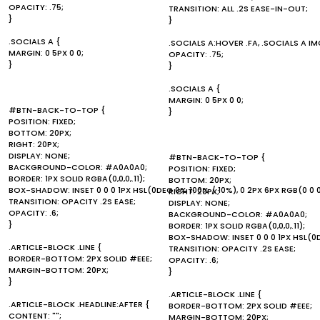
OPACITY: .75;
TRANSITION: ALL .2S EASE-IN-OUT;
}
}
.SOCIALS A {
.SOCIALS A:HOVER .FA, .SOCIALS A I
MARGIN: 0 5PX 0 0;
OPACITY: .75;
}
}
.SOCIALS A {
MARGIN: 0 5PX 0 0;
#BTN-BACK-TO-TOP {
}
POSITION: FIXED;
BOTTOM: 20PX;
RIGHT: 20PX;
DISPLAY: NONE;
#BTN-BACK-TO-TOP {
BACKGROUND-COLOR: #A0A0A0;
POSITION: FIXED;
BORDER: 1PX SOLID RGBA(0,0,0,.11);
BOTTOM: 20PX;
BOX-SHADOW: INSET 0 0 0 1PX HSL(0DEG 0% 100% / 10%), 0 2PX 6PX RGB(0 0 0
RIGHT: 20PX;
TRANSITION: OPACITY .2S EASE;
DISPLAY: NONE;
OPACITY: .6;
BACKGROUND-COLOR: #A0A0A0;
}
BORDER: 1PX SOLID RGBA(0,0,0,.11);
BOX-SHADOW: INSET 0 0 0 1PX HSL(0DE
.ARTICLE-BLOCK .LINE {
TRANSITION: OPACITY .2S EASE;
BORDER-BOTTOM: 2PX SOLID #EEE;
OPACITY: .6;
MARGIN-BOTTOM: 20PX;
}
}
.ARTICLE-BLOCK .LINE {
.ARTICLE-BLOCK .HEADLINE:AFTER {
BORDER-BOTTOM: 2PX SOLID #EEE;
CONTENT: "";
MARGIN-BOTTOM: 20PX;