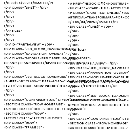
</I> 09/04/2025</SMALL></P>
<A HREF="NEGOCIO/10-INDUSTRIAS
<DIV CLASS="LINE3"></DIV>
<H6 CLASS="CARD-TITLE-ARTICLE">1
</DIV>
<P CLASS="CARD-TEXT ONELINE"><S
</DIV>
ARTIFICIAL-TRANSFORMARA-POR-CO
</DIV>
</I> 09/04/2025</SMALL></P>
</DIV>
<DIV CLASS="LINE3"></DIV>
</ARTICLE>
</DIV>
</DIV>
</DIV>
</DIV>
</DIV>
<DIV ID="PARTIALVIEW"></DIV>
</DIV>
<DIV CLASS="JEG_BLOCK_NAVIGATION HIDE">
</ARTICLE>
<DIV CLASS="NAVIGATION_OVERLAY">
</DIV>
<DIV CLASS="MODULE-PRELOADER JEG_PRELOADER">
</DIV>
<SPAN></SPAN><SPAN></SPAN><SPAN></SPAN>
<DIV ID="PARTIALVIEW"></DIV>
</DIV>
<DIV CLASS="JEG_BLOCK_NAVIGATIO
</DIV>
<DIV CLASS="NAVIGATION_OVERLAY
<DIV CLASS="JEG_BLOCK_LOADMORE">
<DIV CLASS="MODULE-PRELOADER J
<A HREF="#" CLASS="" DATA-LOAD="LOAD MORE" DATA-LOADING="LOADING..
<SPAN></SPAN><SPAN></SPAN><SP
STYLE="VERTICAL-ALIGN: INHERIT;">LOAD MORE</FONT></FONT></A>
</DIV>
</DIV>
</DIV>
</DIV>
<DIV CLASS="JEG_BLOCK_LOADMOR
<DIV CLASS="CONTAINER-FLUID" STYLE="MAX-WIDTH: MAX-CONTENT;">
<A HREF="#" CLASS="" DATA-LOAD="
<SECTION CLASS="ROW HOMEPAGE">
STYLE="VERTICAL-ALIGN: INHERIT;"
<ARTICLE CLASS="COL-12 COL-LG-7 HOMEPAGE">
</DIV>
<SECTION CLASS="ROW">
</DIV>
<ARTICLE CLASS="ARTICLE-BLOCK">
<DIV CLASS="CONTAINER-FLUID" ST
<DIV CLASS="ROW">
<SECTION CLASS="ROW HOMEPAGE"
<DIV CLASS="FRAME38">
<ARTICLE CLASS="COL-12 COL-LG-7