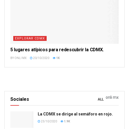
EXPLORAR CDMX
5 lugares atípicos para redescubrir la CDMX.
BY
ONLI MX
20/10/2020
1K
onli mx
Sociales
ALL
La CDMX se dirige al semáforo en rojo.
23/10/2020
1.9K