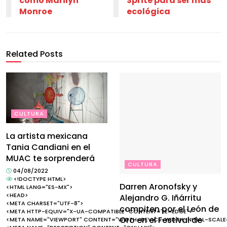
como Marilyn
Sprite para ser más
Monroe
ecológica
Related Posts
CULTURA
La artista mexicana
Tania Candiani en el
MUAC te sorprenderá
CULTURA
04/08/2022
<!DOCTYPE HTML>
Darren Aronofsky y
<HTML LANG="ES-MX">
<HEAD>
Alejandro G. Iñárritu
<META CHARSET="UTF-8">
compiten por el León de
<META HTTP-EQUIV="X-UA-COMPATIBLE" CONTENT="IE=EDGE">
Oro en el Festival de
<META NAME="VIEWPORT" CONTENT="WIDTH=DEVICE-WIDTH, INITIAL-SCALE=