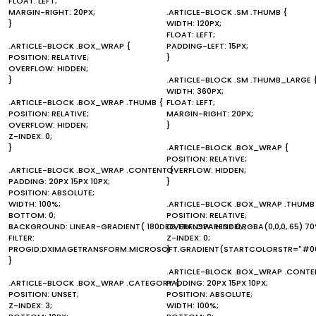
FLOAT: LEFT;
MARGIN-RIGHT: 20PX;
.ARTICLE-BLOCK .SM .THUMB {
}
WIDTH: 120PX;
FLOAT: LEFT;
.ARTICLE-BLOCK .BOX_WRAP {
PADDING-LEFT: 15PX;
POSITION: RELATIVE;
}
OVERFLOW: HIDDEN;
}
.ARTICLE-BLOCK .SM .THUMB_LARGE 
WIDTH: 360PX;
.ARTICLE-BLOCK .BOX_WRAP .THUMB {
FLOAT: LEFT;
POSITION: RELATIVE;
MARGIN-RIGHT: 20PX;
OVERFLOW: HIDDEN;
}
Z-INDEX: 0;
}
.ARTICLE-BLOCK .BOX_WRAP {
POSITION: RELATIVE;
.ARTICLE-BLOCK .BOX_WRAP .CONTENT {
OVERFLOW: HIDDEN;
PADDING: 20PX 15PX 10PX;
}
POSITION: ABSOLUTE;
WIDTH: 100%;
.ARTICLE-BLOCK .BOX_WRAP .THUMB
BOTTOM: 0;
POSITION: RELATIVE;
BACKGROUND: LINEAR-GRADIENT( 180DEG,TRANSPARENT 0,RGBA(0,0,0,.65) 70
OVERFLOW: HIDDEN;
FILTER:
Z-INDEX: 0;
PROGID:DXIMAGETRANSFORM.MICROSOFT.GRADIENT(STARTCOLORSTR="#00
}
}
.ARTICLE-BLOCK .BOX_WRAP .CONTE
.ARTICLE-BLOCK .BOX_WRAP .CATEGORY {
PADDING: 20PX 15PX 10PX;
POSITION: UNSET;
POSITION: ABSOLUTE;
Z-INDEX: 3;
WIDTH: 100%;