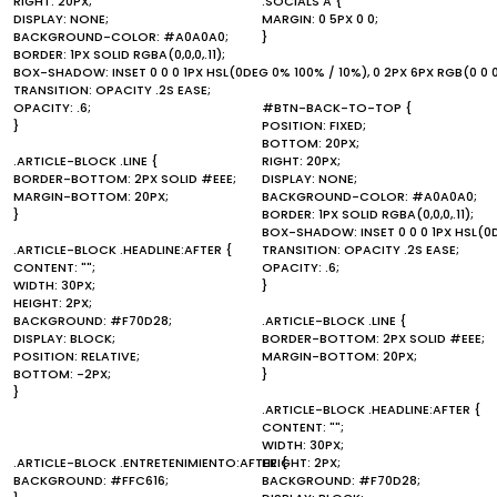
RIGHT: 20PX;
.SOCIALS A {
DISPLAY: NONE;
MARGIN: 0 5PX 0 0;
BACKGROUND-COLOR: #A0A0A0;
}
BORDER: 1PX SOLID RGBA(0,0,0,.11);
BOX-SHADOW: INSET 0 0 0 1PX HSL(0DEG 0% 100% / 10%), 0 2PX 6PX RGB(0 0 0
TRANSITION: OPACITY .2S EASE;
OPACITY: .6;
#BTN-BACK-TO-TOP {
}
POSITION: FIXED;
BOTTOM: 20PX;
.ARTICLE-BLOCK .LINE {
RIGHT: 20PX;
BORDER-BOTTOM: 2PX SOLID #EEE;
DISPLAY: NONE;
MARGIN-BOTTOM: 20PX;
BACKGROUND-COLOR: #A0A0A0;
}
BORDER: 1PX SOLID RGBA(0,0,0,.11);
BOX-SHADOW: INSET 0 0 0 1PX HSL(0DE
.ARTICLE-BLOCK .HEADLINE:AFTER {
TRANSITION: OPACITY .2S EASE;
CONTENT: "";
OPACITY: .6;
WIDTH: 30PX;
}
HEIGHT: 2PX;
BACKGROUND: #F70D28;
.ARTICLE-BLOCK .LINE {
DISPLAY: BLOCK;
BORDER-BOTTOM: 2PX SOLID #EEE;
POSITION: RELATIVE;
MARGIN-BOTTOM: 20PX;
BOTTOM: -2PX;
}
}
.ARTICLE-BLOCK .HEADLINE:AFTER {
CONTENT: "";
WIDTH: 30PX;
.ARTICLE-BLOCK .ENTRETENIMIENTO:AFTER {
HEIGHT: 2PX;
BACKGROUND: #FFC616;
BACKGROUND: #F70D28;