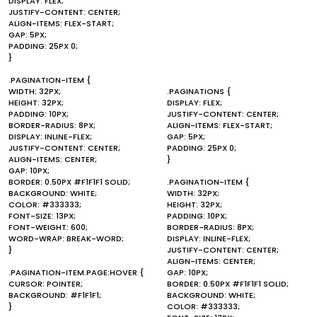
DISPLAY: FLEX;
JUSTIFY-CONTENT: CENTER;
ALIGN-ITEMS: FLEX-START;
GAP: 5PX;
PADDING: 25PX 0;
}
.PAGINATION-ITEM {
WIDTH: 32PX;
.PAGINATIONS {
HEIGHT: 32PX;
DISPLAY: FLEX;
PADDING: 10PX;
JUSTIFY-CONTENT: CENTER;
BORDER-RADIUS: 8PX;
ALIGN-ITEMS: FLEX-START;
DISPLAY: INLINE-FLEX;
GAP: 5PX;
JUSTIFY-CONTENT: CENTER;
PADDING: 25PX 0;
ALIGN-ITEMS: CENTER;
}
GAP: 10PX;
BORDER: 0.50PX #F1F1F1 SOLID;
.PAGINATION-ITEM {
BACKGROUND: WHITE;
WIDTH: 32PX;
COLOR: #333333;
HEIGHT: 32PX;
FONT-SIZE: 13PX;
PADDING: 10PX;
FONT-WEIGHT: 600;
BORDER-RADIUS: 8PX;
WORD-WRAP: BREAK-WORD;
DISPLAY: INLINE-FLEX;
}
JUSTIFY-CONTENT: CENTER;
ALIGN-ITEMS: CENTER;
.PAGINATION-ITEM.PAGE:HOVER {
GAP: 10PX;
CURSOR: POINTER;
BORDER: 0.50PX #F1F1F1 SOLID;
BACKGROUND: #F1F1F1;
BACKGROUND: WHITE;
}
COLOR: #333333;