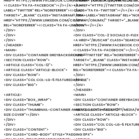
HREF="HTTPS://WWW.FACEBOOK.COM/ONLIMX" TARGET="_BLANK" CLASS="F
<A HREF="/CATEGORIA/EVENTOS" C
<I CLASS="FA FA-FACEBOOK"></I></A> <A HREF="HTTPS://TWITTER.COM/ON
</LI>
LABEL="TWITTER" REL="NOREFERRER"><I CLASS="FA FA-TWITTER"></I></A>
</UL>
TARGET="_BLANK" CLASS="INSTAGRAM" ARIA-LABEL="INSTAGRAM" REL="NOR
</DIV>
HREF="HTTPS://WWW.LINKEDIN.COM/COMPANY/ONLIMX/" TARGET="_BLANK" C
</DIV>
REL="NOREFERRER"><I CLASS="FA FA-LINKEDIN"></I></A>
</NAV>
</DIV>
</DIV>
</DIV>
<DIV CLASS="COL-2 SOCIALS D-FLEX
</DIV>
<A HREF="/BUSCAR" CLASS="SEARCH"
</HEADER>
HREF="HTTPS://WWW.FACEBOOK.COM
<MAIN>
<I CLASS="FA FA-FACEBOOK"></I></
<DIV CLASS="CONTAINER GREYBACKGROUND">
LABEL="TWITTER" REL="NOREFERRER"
<SECTION CLASS="ROW">
TARGET="_BLANK" CLASS="INSTAGRAM
<ARTICLE CLASS="COL-12">
HREF="HTTPS://WWW.LINKEDIN.COM/
<ARTICLE CLASS="ARTICLE-BLOCK">
REL="NOREFERRER"><I CLASS="FA FA-
<DIV CLASS="ROW">
</DIV>
<DIV CLASS="COL COL-LG-5 FEATUREDARTICLE">
</DIV>
<DIV CLASS="BIG">
</DIV>
</HEADER>
<ARTICLE>
<MAIN>
<DIV CLASS="BOX_WRAP">
<DIV CLASS="CONTAINER GREYBACK
<DIV CLASS="THUMB">
<SECTION CLASS="ROW">
<DIV CLASS="THUMBNAIL-CONTAINER ANIMATE-LAZY"><IMG SRC="/MEDIA/W
<ARTICLE CLASS="COL-12">
SIZE:COVER"></DIV>
<ARTICLE CLASS="ARTICLE-BLOCK">
</DIV>
<DIV CLASS="ROW">
</DIV>
<DIV CLASS="COL COL-LG-5 FEATUR
<DIV CLASS="CONTENT">
<DIV CLASS="BIG">
<DIV CLASS="CARD-BODY" STYLE="PADDING:0PX">