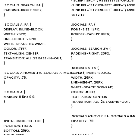
<SCRIPT SRC="/ASSESTS/JS/ONLI.JS
.SOCIALS .SEARCH .FA {
<LINK REL="STYLESHEET" HREF="/ASS
PADDING-RIGHT: 20PX;
<LINK REL="STYLESHEET" HREF="/ASS
}
<STYLE>
.SOCIALS A .FA {
.SOCIALS .FA {
DISPLAY: INLINE-BLOCK;
FONT-SIZE: 12PX;
WIDTH: 26PX;
BORDER-RADIUS: 100%;
LINE-HEIGHT: 26PX;
}
WHITE-SPACE: NOWRAP;
COLOR: #FFF;
.SOCIALS .SEARCH .FA {
TEXT-ALIGN: CENTER;
PADDING-RIGHT: 20PX;
TRANSITION: ALL .2S EASE-IN-OUT;
}
}
.SOCIALS A .FA {
.SOCIALS A:HOVER .FA, .SOCIALS A IMG:HOVER {
DISPLAY: INLINE-BLOCK;
OPACITY: .75;
WIDTH: 26PX;
}
LINE-HEIGHT: 26PX;
WHITE-SPACE: NOWRAP;
.SOCIALS A {
COLOR: #FFF;
MARGIN: 0 5PX 0 0;
TEXT-ALIGN: CENTER;
}
TRANSITION: ALL .2S EASE-IN-OUT;
}
.SOCIALS A:HOVER .FA, .SOCIALS A I
#BTN-BACK-TO-TOP {
OPACITY: .75;
POSITION: FIXED;
}
BOTTOM: 20PX;