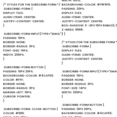
WIDTH: 100%;
/* STYLES FOR THE SUBSCRIBE FORM */
BACKGROUND-COLOR: #F9F9F9;
.SUBSCRIBE-FORM {
PADDING: 20PX;
DISPLAY: FLEX;
DISPLAY: FLEX;
ALIGN-ITEMS: CENTER;
ALIGN-ITEMS: CENTER;
JUSTIFY-CONTENT: CENTER;
JUSTIFY-CONTENT: CENTER;
}
BOX-SHADOW: 0 -2PX 10PX RGBA(0, 0, 0
Z-INDEX: 9999;
.SUBSCRIBE-FORM INPUT[TYPE="EMAIL"] {
}
PADDING: 10PX;
BORDER: NONE;
/* STYLES FOR THE SUBSCRIBE FORM 
BORDER-RADIUS: 3PX;
.SUBSCRIBE-FORM {
FONT-SIZE: 14PX;
DISPLAY: FLEX;
WIDTH: 200PX;
ALIGN-ITEMS: CENTER;
}
JUSTIFY-CONTENT: CENTER;
}
.SUBSCRIBE-FORM BUTTON {
PADDING: 10PX 20PX;
.SUBSCRIBE-FORM INPUT[TYPE="EMAI
BACKGROUND-COLOR: #4CAF50;
PADDING: 10PX;
COLOR: #FFF;
BORDER: NONE;
BORDER: NONE;
BORDER-RADIUS: 3PX;
BORDER-RADIUS: 3PX;
FONT-SIZE: 14PX;
MARGIN-LEFT: 10PX;
WIDTH: 200PX;
CURSOR: POINTER;
}
}
.SUBSCRIBE-FORM BUTTON {
.SUBSCRIBE-FORM .CLOSE-BUTTON {
PADDING: 10PX 20PX;
COLOR: #999;
BACKGROUND-COLOR: #4CAF50;