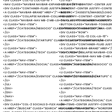
<DIV CLASS="COL-12 COL-LG-10">
</STYLE>
<NAV CLASS="NAVBAR NAVBAR-EXPAND-LG JUSTIFY-CONTENT-CENTER JUS
<STYLE></STYLE>
<DIV CLASS="CONTAINER-FLUID JUSTIFY-CONTENT-CENTER JUSTIFY-CONTEN
</HEAD>
<A CLASS="NAVBAR-BRAND" HREF="/"><IMG SRC="/ASSESTS/IMAGES/LOGO.
<BODY>
<DIV CLASS="COLLAPSE NAVBAR-COLLAPSE JUSTIFY-CONTENT-CENTER" ID=
<HEADER>
<UL CLASS="NAVBAR-NAV MB-2 MB-LG-0 NAV JUSTIFY-CONTENT-CENTER">
<DIV CLASS="CONTAINER NAVIGATI
<LI CLASS="NAV-ITEM">
<BUTTON CLASS="NAVBAR-TOGGLER"
<A HREF="/CATEGORIA/NEGOCIO" CLASS="NEGOCIO">NEGOCIO</A>
CONTROLS="NAVBARTEXT" ARIA-EXP
</LI>
<DIV CLASS="ROW">
<LI CLASS="NAV-ITEM">
<DIV CLASS="COL-12 COL-LG-10">
<A HREF="/CATEGORIA/STARTUPS" CLASS="STARTUPS">STARTUPS</A>
<NAV CLASS="NAVBAR NAVBAR-EXPA
</LI>
<DIV CLASS="CONTAINER-FLUID JUS
<LI CLASS="NAV-ITEM">
<A CLASS="NAVBAR-BRAND" HREF="/
<A HREF="/CATEGORIA/TECH" CLASS="TECH">TECH</A>
<DIV CLASS="COLLAPSE NAVBAR-COL
</LI>
<UL CLASS="NAVBAR-NAV MB-2 MB-
<LI CLASS="NAV-ITEM">
<LI CLASS="NAV-ITEM">
<A HREF="/CATEGORIA/SOCIAL" CLASS="SOCIAL">SOCIAL</A>
<A HREF="/CATEGORIA/NEGOCIO" 
</LI>
</LI>
<LI CLASS="NAV-ITEM">
<LI CLASS="NAV-ITEM">
<A HREF="/CATEGORIA/EVENTOS" CLASS="EVENTOS">EVENTOS</A>
<A HREF="/CATEGORIA/STARTUPS" 
</LI>
</LI>
</UL>
<LI CLASS="NAV-ITEM">
</DIV>
<A HREF="/CATEGORIA/TECH" CLAS
</DIV>
</LI>
</NAV>
<LI CLASS="NAV-ITEM">
</DIV>
<A HREF="/CATEGORIA/SOCIAL" CLA
<DIV CLASS="COL-2 SOCIALS D-FLEX ALIGN-ITEMS-CENTER JUSTIFY-CONTE
</LI>
<A HREF="/BUSCAR" CLASS="SEARCH" ARIA-LABEL="SEARCH" REL="NOREFERR
<LI CLASS="NAV-ITEM">