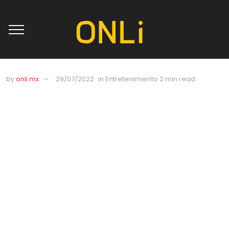
by
onli mx
29/07/2022
in
Entretenimiento
2 min read