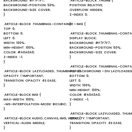
BACKGROUND: #F7F7F7;
.ARTICLE-BLOCK .THUMB {
BACKGROUND-POSITION: 50%;
POSITION: RELATIVE;
BACKGROUND-SIZE: COVER;
OVERFLOW: HIDDEN;
}
Z-INDEX: 0;
.ARTICLE-BLOCK .THUMBNAIL-CONTAINER > IMG {
}
TOP: 0;
BOTTOM: 0;
.ARTICLE-BLOCK .THUMBNAIL-CONTAI
LEFT: 0;
DISPLAY: BLOCK;
WIDTH: 100%;
BACKGROUND: #F7F7F7;
MIN-HEIGHT: 100%;
BACKGROUND-POSITION: 50%;
COLOR: #A0A0A0;
BACKGROUND-SIZE: COVER;
Z-INDEX: -1;
}
}
.ARTICLE-BLOCK .THUMBNAIL-CONTAI
.ARTICLE-BLOCK .LAZYLOADED, .THUMBNAIL-BACKGROUND > DIV.LAZYLOADED
TOP: 0;
OPACITY: 1 !IMPORTANT;
BOTTOM: 0;
TRANSITION: OPACITY .4S EASE;
LEFT: 0;
}
WIDTH: 100%;
MIN-HEIGHT: 100%;
.ARTICLE-BLOCK IMG {
COLOR: #A0A0A0;
MAX-WIDTH: 100%;
Z-INDEX: -1;
-MS-INTERPOLATION-MODE: BICUBIC;
}
}
.ARTICLE-BLOCK .LAZYLOADED, .THU
.ARTICLE-BLOCK AUDIO, CANVAS, IMG, VIDEO {
OPACITY: 1 !IMPORTANT;
VERTICAL-ALIGN: MIDDLE;
TRANSITION: OPACITY .4S EASE;
}
}