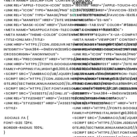
<META NAME="DESCRIPTION" CONTENT="ONLI.MX">
Venecia
<LINK REL="APPLE-TOUCH-ICON" SIZES="180X180" HREF="/APPLE-TOUCH-IC
<LINK REL="ICON" TYPE="IMAGE/PNG" SIZES="32X32" HREF="/FAVICON-32X3
27/07/2022
<LINK REL="ICON" TYPE="IMAGE/PNG" SIZES="16X16" HREF="/FAVICON-16X16
<!DOCTYPE HTML>
<LINK REL="MANIFEST" HREF="/SITE.WEBMANIFEST">
<HTML LANG="ES-MX">
<LINK REL="MASK-ICON" HREF="/SAFARI-PINNED-TAB.SVG" COLOR="#5BBA
<HEAD>
<META NAME="MSAPPLICATION-TILECOLOR" CONTENT="#DA532C">
<META CHARSET="UTF-8">
<META NAME="THEME-COLOR" CONTENT="#FFFFFF">
<META HTTP-EQUIV="X-UA-COMPATI
<TITLE>ONLI.MX</TITLE>
<META NAME="VIEWPORT" CONTENT="
<LINK HREF="HTTPS://CDN.JSDELIVR.NET/NPM/BOOTSTRAP@5.0.1/DIST/CSS/
<META NAME="DESCRIPTION" CONTEN
INTEGRITY="SHA384-+0N0XVW2ESR5OOMGNYDNHZABDSOXXCVSN1TPPRVM
<LINK REL="APPLE-TOUCH-ICON" SIZ
CROSSORIGIN="ANONYMOUS">
<LINK REL="ICON" TYPE="IMAGE/PNG
<LINK REL="PRECONNECT" HREF="HTTPS://FONTS.GSTATIC.COM">
<LINK REL="ICON" TYPE="IMAGE/PNG"
<LINK HREF="HTTPS://FONTS.GOOGLEAPIS.COM/CSS2?
<LINK REL="MANIFEST" HREF="/SITE.
FAMILY=POPPINS:ITAL,WGHT@0,300;0,400;0,500;0,600;0,700;1,100&DISPLAY=S
<LINK REL="MASK-ICON" HREF="/SA
<SCRIPT SRC="/UMBRACO/LIB/JQUERY/JQUERY.MIN.JS"></SCRIPT>
<META NAME="MSAPPLICATION-TIL
<SCRIPT SRC="HTTPS://CDN.JSDELIVR.NET/NPM/BOOTSTRAP@5.0.1/DIST/JS
<META NAME="THEME-COLOR" CONT
GTEJRD/SECTMISKJKNUAAKMOLD0//ELJ19SMOZUHV6Z3IEHDS+3ULB9BN9PLX
<TITLE>ONLI.MX</TITLE>
<SCRIPT SRC="HTTPS://KIT.FONTAWESOME.COM/E176B64CEF.JS" CROSSOR
<LINK HREF="HTTPS://CDN.JSDELIVR
<SCRIPT SRC="/ASSESTS/JS/ONLI.JS"></SCRIPT>
INTEGRITY="SHA384-+0N0XVW2ES
<LINK REL="STYLESHEET" HREF="/ASSESTS/CSS/STYLES.MIN.CSS">
CROSSORIGIN="ANONYMOUS">
<LINK REL="STYLESHEET" HREF="/ASSESTS/CSS/STYLS.CSS">
<LINK REL="PRECONNECT" HREF="HT
<STYLE>
<LINK HREF="HTTPS://FONTS.GOOGL
FAMILY=POPPINS:ITAL,WGHT@0,300;0,4
.SOCIALS .FA {
<SCRIPT SRC="/UMBRACO/LIB/JQUER
FONT-SIZE: 12PX;
<SCRIPT SRC="HTTPS://CDN.JSDELI
BORDER-RADIUS: 100%;
GTEJRD/SECTMISKJKNUAAKMOLD0//
}
<SCRIPT SRC="HTTPS://KIT.FONTA