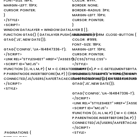
FONT-SIZE: 18PX;
COLOR: #FFF;
MARGIN-LEFT: 10PX;
BORDER: NONE;
CURSOR: POINTER;
BORDER-RADIUS: 3PX;
}
MARGIN-LEFT: 10PX;
</STYLE>
CURSOR: POINTER;
<SCRIPT>
}
WINDOW.DATALAYER = WINDOW.DATALAYER || [];
FUNCTION GTAG() { DATALAYER.PUSH(ARGUMENTS); }
.SUBSCRIBE-FORM .CLOSE-BUTTON {
GTAG('JS', NEW DATE());
COLOR: #999;
FONT-SIZE: 18PX;
GTAG('CONFIG', 'UA-164847336-1');
MARGIN-LEFT: 10PX;
</SCRIPT>
CURSOR: POINTER;
<LINK REL="STYLESHEET" HREF="/ASSESTS/CSS/STYLE.CSS">
}
<SCRIPT ID="MCJS">
</STYLE>
!FUNCTION (C, H, I, M, P) { M = C.CREATEELEMENT(H), P = C.GETELEMENTSBYTA
<SCRIPT>
P.PARENTNODE.INSERTBEFORE(M, P) }(DOCUMENT, "SCRIPT", "HTTPS://CHI
WINDOW.DATALAYER = WINDOW.DATALA
CONNECTED/JS/USERS/AAFE87ACAECE3A499E06B1FAB/5EE4FF41804D40FF6
FUNCTION GTAG() { DATALAYER.PUS
</SCRIPT>
GTAG('JS', NEW DATE());
<STYLE>
GTAG('CONFIG', 'UA-164847336-1');
</SCRIPT>
<LINK REL="STYLESHEET" HREF="/ASS
<SCRIPT ID="MCJS">
!FUNCTION (C, H, I, M, P) { M = C.C
P.PARENTNODE.INSERTBEFORE(M, P) 
CONNECTED/JS/USERS/AAFE87ACAEC
</SCRIPT>
.PAGINATIONS {
<STYLE>