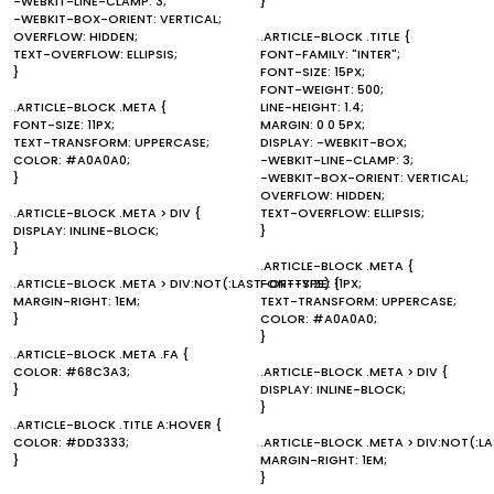
-WEBKIT-LINE-CLAMP: 3;
}
-WEBKIT-BOX-ORIENT: VERTICAL;
OVERFLOW: HIDDEN;
.ARTICLE-BLOCK .TITLE {
TEXT-OVERFLOW: ELLIPSIS;
FONT-FAMILY: "INTER";
}
FONT-SIZE: 15PX;
FONT-WEIGHT: 500;
.ARTICLE-BLOCK .META {
LINE-HEIGHT: 1.4;
FONT-SIZE: 11PX;
MARGIN: 0 0 5PX;
TEXT-TRANSFORM: UPPERCASE;
DISPLAY: -WEBKIT-BOX;
COLOR: #A0A0A0;
-WEBKIT-LINE-CLAMP: 3;
}
-WEBKIT-BOX-ORIENT: VERTICAL;
OVERFLOW: HIDDEN;
.ARTICLE-BLOCK .META > DIV {
TEXT-OVERFLOW: ELLIPSIS;
DISPLAY: INLINE-BLOCK;
}
}
.ARTICLE-BLOCK .META {
.ARTICLE-BLOCK .META > DIV:NOT(:LAST-OF-TYPE) {
FONT-SIZE: 11PX;
MARGIN-RIGHT: 1EM;
TEXT-TRANSFORM: UPPERCASE;
}
COLOR: #A0A0A0;
}
.ARTICLE-BLOCK .META .FA {
COLOR: #68C3A3;
.ARTICLE-BLOCK .META > DIV {
}
DISPLAY: INLINE-BLOCK;
}
.ARTICLE-BLOCK .TITLE A:HOVER {
COLOR: #DD3333;
.ARTICLE-BLOCK .META > DIV:NOT(:L
}
MARGIN-RIGHT: 1EM;
}