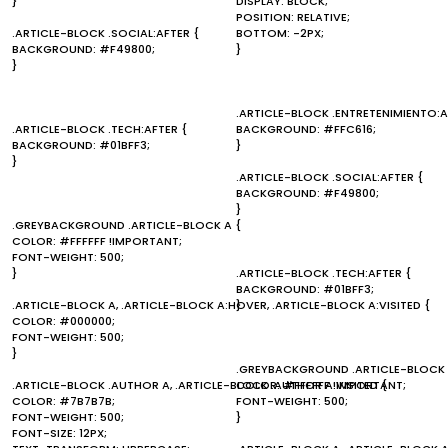
}
DISPLAY: BLOCK;
POSITION: RELATIVE;
.ARTICLE-BLOCK .SOCIAL:AFTER {
BOTTOM: -2PX;
BACKGROUND: #F49800;
}
}
.ARTICLE-BLOCK .ENTRETENIMIENTO:A
.ARTICLE-BLOCK .TECH:AFTER {
BACKGROUND: #FFC616;
BACKGROUND: #01BFF3;
}
}
.ARTICLE-BLOCK .SOCIAL:AFTER {
BACKGROUND: #F49800;
}
.GREYBACKGROUND .ARTICLE-BLOCK A {
COLOR: #FFFFFF !IMPORTANT;
FONT-WEIGHT: 500;
}
.ARTICLE-BLOCK .TECH:AFTER {
BACKGROUND: #01BFF3;
.ARTICLE-BLOCK A, .ARTICLE-BLOCK A:HOVER, .ARTICLE-BLOCK A:VISITED {
}
COLOR: #000000;
FONT-WEIGHT: 500;
}
.GREYBACKGROUND .ARTICLE-BLOCK 
.ARTICLE-BLOCK .AUTHOR A, .ARTICLE-BLOCK .AUTHOR A:VISITED {
COLOR: #FFFFFF !IMPORTANT;
COLOR: #7B7B7B;
FONT-WEIGHT: 500;
FONT-WEIGHT: 500;
}
FONT-SIZE: 12PX;