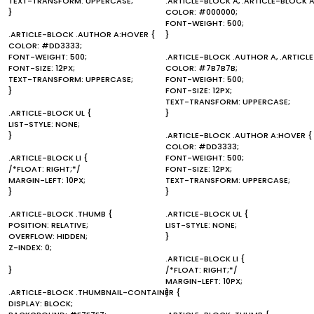
TEXT-TRANSFORM: UPPERCASE;
.ARTICLE-BLOCK A, .ARTICLE-BLOCK A
}
COLOR: #000000;
FONT-WEIGHT: 500;
.ARTICLE-BLOCK .AUTHOR A:HOVER {
}
COLOR: #DD3333;
FONT-WEIGHT: 500;
.ARTICLE-BLOCK .AUTHOR A, .ARTICL
FONT-SIZE: 12PX;
COLOR: #7B7B7B;
TEXT-TRANSFORM: UPPERCASE;
FONT-WEIGHT: 500;
}
FONT-SIZE: 12PX;
TEXT-TRANSFORM: UPPERCASE;
.ARTICLE-BLOCK UL {
}
LIST-STYLE: NONE;
}
.ARTICLE-BLOCK .AUTHOR A:HOVER {
COLOR: #DD3333;
.ARTICLE-BLOCK LI {
FONT-WEIGHT: 500;
/*FLOAT: RIGHT;*/
FONT-SIZE: 12PX;
MARGIN-LEFT: 10PX;
TEXT-TRANSFORM: UPPERCASE;
}
}
.ARTICLE-BLOCK .THUMB {
.ARTICLE-BLOCK UL {
POSITION: RELATIVE;
LIST-STYLE: NONE;
OVERFLOW: HIDDEN;
}
Z-INDEX: 0;
.ARTICLE-BLOCK LI {
}
/*FLOAT: RIGHT;*/
MARGIN-LEFT: 10PX;
.ARTICLE-BLOCK .THUMBNAIL-CONTAINER {
}
DISPLAY: BLOCK;