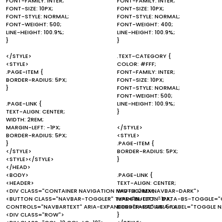
FONT-FAMILY: INTER;
FONT-FAMILY: INTER;
FONT-SIZE: 10PX;
FONT-SIZE: 10PX;
FONT-STYLE: NORMAL;
FONT-STYLE: NORMAL;
FONT-WEIGHT: 500;
FONT-WEIGHT: 400;
LINE-HEIGHT: 100.9%;
LINE-HEIGHT: 100.9%;
}
}
</STYLE>
.TEXT-CATEGORY {
<STYLE>
COLOR: #FFF;
.PAGE-ITEM {
FONT-FAMILY: INTER;
BORDER-RADIUS: 5PX;
FONT-SIZE: 10PX;
}
FONT-STYLE: NORMAL;
FONT-WEIGHT: 500;
.PAGE-LINK {
LINE-HEIGHT: 100.9%;
TEXT-ALIGN: CENTER;
}
WIDTH: 2REM;
MARGIN-LEFT: -1PX;
</STYLE>
BORDER-RADIUS: 5PX;
<STYLE>
}
.PAGE-ITEM {
</STYLE>
BORDER-RADIUS: 5PX;
<STYLE></STYLE>
}
</HEAD>
<BODY>
.PAGE-LINK {
<HEADER>
TEXT-ALIGN: CENTER;
<DIV CLASS="CONTAINER NAVIGATION NAV-BG-MX NAVBAR-DARK">
WIDTH: 2REM;
<BUTTON CLASS="NAVBAR-TOGGLER" TYPE="BUTTON" DATA-BS-TOGGLE="C
MARGIN-LEFT: -1PX;
CONTROLS="NAVBARTEXT" ARIA-EXPANDED="FALSE" ARIA-LABEL="TOGGLE 
BORDER-RADIUS: 5PX;
<DIV CLASS="ROW">
}