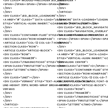
<DIV CLASS="MODULE-PRELOADER JEG_PRELOADER">
</DIV>
<SPAN></SPAN><SPAN></SPAN><SPAN></SPAN>
</DIV>
</DIV>
</DIV>
</DIV>
</ARTICLE>
<DIV CLASS="JEG_BLOCK_LOADMORE">
</DIV>
<A HREF="#" CLASS="" DATA-LOAD="LOAD MORE" DATA-LOADING="LOADING..
</DIV>
STYLE="VERTICAL-ALIGN: INHERIT;">LOAD MORE</FONT></FONT></A>
<DIV ID="PARTIALVIEW"></DIV>
</DIV>
<DIV CLASS="JEG_BLOCK_NAVIGATIO
</DIV>
<DIV CLASS="NAVIGATION_OVERLAY
<DIV CLASS="CONTAINER-FLUID" STYLE="MAX-WIDTH: MAX-CONTENT;">
<DIV CLASS="MODULE-PRELOADER J
<SECTION CLASS="ROW HOMEPAGE">
<SPAN></SPAN><SPAN></SPAN><SP
<ARTICLE CLASS="COL-12 COL-LG-7 HOMEPAGE">
</DIV>
<SECTION CLASS="ROW">
</DIV>
<ARTICLE CLASS="ARTICLE-BLOCK">
<DIV CLASS="JEG_BLOCK_LOADMOR
<DIV CLASS="ROW">
<A HREF="#" CLASS="" DATA-LOAD="
<DIV CLASS="FRAME38">
STYLE="VERTICAL-ALIGN: INHERIT;"
<DIV CLASS="LTIMASNOTICIAS" STYLE="TEXT-ALIGN: CENTER">
</DIV>
<SPAN CLASS="FIRSTLETTER">L</SPAN><SPAN CLASS="LETTERS">O</SPAN> 
</DIV>
CLASS="LETTERS">LTIMO</SPAN>
<DIV CLASS="CONTAINER-FLUID" ST
</DIV>
<SECTION CLASS="ROW HOMEPAGE"
<DIV CLASS="LINE1"></DIV>
<ARTICLE CLASS="COL-12 COL-LG-7
<DIV CLASS="VERMAS" STYLE="TEXT-ALIGN: JUSTIFY; COLOR: BLACK; FONT-SI
<SECTION CLASS="ROW">
LINE-HEIGHT: 33PX; WORD-WRAP: BREAK-WORD">
<ARTICLE CLASS="ARTICLE-BLOCK">
VER MAS
<DIV CLASS="ROW">
</DIV>
<DIV CLASS="FRAME38">
</DIV>
<DIV CLASS="LTIMASNOTICIAS" STYLE
</DIV>
<SPAN CLASS="FIRSTLETTER">L</SP
</ARTICLE>
CLASS="LETTERS">LTIMO</SPAN>