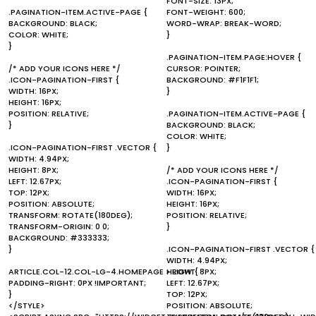
FONT-SIZE: 13PX;
.PAGINATION-ITEM.ACTIVE-PAGE {
FONT-WEIGHT: 600;
BACKGROUND: BLACK;
WORD-WRAP: BREAK-WORD;
COLOR: WHITE;
}
}
.PAGINATION-ITEM.PAGE:HOVER {
/* ADD YOUR ICONS HERE */
CURSOR: POINTER;
.ICON-PAGINATION-FIRST {
BACKGROUND: #F1F1F1;
WIDTH: 16PX;
}
HEIGHT: 16PX;
POSITION: RELATIVE;
.PAGINATION-ITEM.ACTIVE-PAGE {
}
BACKGROUND: BLACK;
COLOR: WHITE;
.ICON-PAGINATION-FIRST .VECTOR {
}
WIDTH: 4.94PX;
HEIGHT: 8PX;
/* ADD YOUR ICONS HERE */
LEFT: 12.67PX;
.ICON-PAGINATION-FIRST {
TOP: 12PX;
WIDTH: 16PX;
POSITION: ABSOLUTE;
HEIGHT: 16PX;
TRANSFORM: ROTATE(180DEG);
POSITION: RELATIVE;
TRANSFORM-ORIGIN: 0 0;
}
BACKGROUND: #333333;
}
.ICON-PAGINATION-FIRST .VECTOR {
WIDTH: 4.94PX;
ARTICLE.COL-12.COL-LG-4.HOMEPAGE > ROW {
HEIGHT: 8PX;
PADDING-RIGHT: 0PX !IMPORTANT;
LEFT: 12.67PX;
}
TOP: 12PX;
</STYLE>
POSITION: ABSOLUTE;