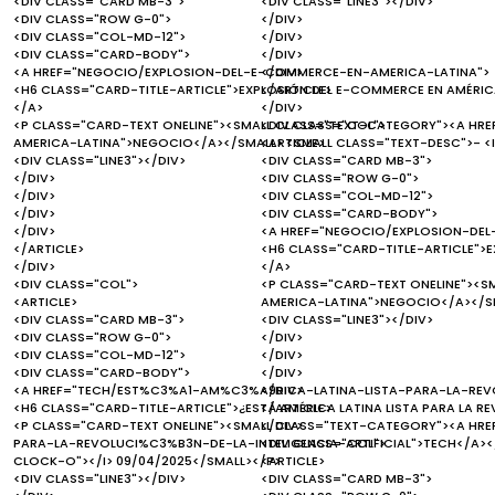
<DIV CLASS="CARD MB-3">
<DIV CLASS="LINE3"></DIV>
<DIV CLASS="ROW G-0">
</DIV>
<DIV CLASS="COL-MD-12">
</DIV>
<DIV CLASS="CARD-BODY">
</DIV>
<A HREF="NEGOCIO/EXPLOSION-DEL-E-COMMERCE-EN-AMERICA-LATINA">
</DIV>
<H6 CLASS="CARD-TITLE-ARTICLE">EXPLOSIÓN DEL E-COMMERCE EN AMÉRICA
</ARTICLE>
</A>
</DIV>
<P CLASS="CARD-TEXT ONELINE"><SMALL CLASS="TEXT-CATEGORY"><A H
<DIV CLASS="COL">
AMERICA-LATINA">NEGOCIO</A></SMALL> <SMALL CLASS="TEXT-DESC">- <I
<ARTICLE>
<DIV CLASS="LINE3"></DIV>
<DIV CLASS="CARD MB-3">
</DIV>
<DIV CLASS="ROW G-0">
</DIV>
<DIV CLASS="COL-MD-12">
</DIV>
<DIV CLASS="CARD-BODY">
</DIV>
<A HREF="NEGOCIO/EXPLOSION-DEL
</ARTICLE>
<H6 CLASS="CARD-TITLE-ARTICLE">E
</DIV>
</A>
<DIV CLASS="COL">
<P CLASS="CARD-TEXT ONELINE"><
<ARTICLE>
AMERICA-LATINA">NEGOCIO</A></SM
<DIV CLASS="CARD MB-3">
<DIV CLASS="LINE3"></DIV>
<DIV CLASS="ROW G-0">
</DIV>
<DIV CLASS="COL-MD-12">
</DIV>
<DIV CLASS="CARD-BODY">
</DIV>
<A HREF="TECH/EST%C3%A1-AM%C3%A9RICA-LATINA-LISTA-PARA-LA-REVOL
</DIV>
<H6 CLASS="CARD-TITLE-ARTICLE">¿ESTÁ AMÉRICA LATINA LISTA PARA LA RE
</ARTICLE>
<P CLASS="CARD-TEXT ONELINE"><SMALL CLASS="TEXT-CATEGORY"><A H
</DIV>
PARA-LA-REVOLUCI%C3%B3N-DE-LA-INTELIGENCIA-ARTIFICIAL">TECH</A></
<DIV CLASS="COL">
CLOCK-O"></I> 09/04/2025</SMALL></P>
<ARTICLE>
<DIV CLASS="LINE3"></DIV>
<DIV CLASS="CARD MB-3">