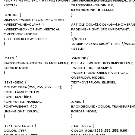
<SCRIPT ASYNC SRC="HTTPS://WIDGET.JUSTWATCH.COM/JUSTWATCH_WIDG
TRANSFORM: ROTATE(180DEG);
<STYLE>
TRANSFORM-ORIGIN: 0 0;
BACKGROUND: #333333;
.ONELINE {
}
DISPLAY: -WEBKIT-BOX !IMPORTANT;
-WEBKIT-LINE-CLAMP: 1;
ARTICLE.COL-12.COL-LG-4.HOMEPAG
-WEBKIT-BOX-ORIENT: VERTICAL;
PADDING-RIGHT: 0PX !IMPORTANT;
OVERFLOW: HIDDEN;
}
TEXT-OVERFLOW: ELLIPSIS;
</STYLE>
}
<SCRIPT ASYNC SRC="HTTPS://WID
<STYLE>
.CARD {
.ONELINE {
BACKGROUND-COLOR: TRANSPARENT;
DISPLAY: -WEBKIT-BOX !IMPORTANT;
BORDER: NONE;
-WEBKIT-LINE-CLAMP: 1;
}
-WEBKIT-BOX-ORIENT: VERTICAL;
OVERFLOW: HIDDEN;
.TEXT-DESC {
TEXT-OVERFLOW: ELLIPSIS;
COLOR: RGBA(255, 255, 255, 0.60);
}
FONT-FAMILY: INTER;
FONT-SIZE: 10PX;
FONT-STYLE: NORMAL;
.CARD {
FONT-WEIGHT: 400;
BACKGROUND-COLOR: TRANSPARENT
LINE-HEIGHT: 100.9%;
BORDER: NONE;
}
}
.TEXT-CATEGORY {
.TEXT-DESC {
COLOR: #FFF;
COLOR: RGBA(255, 255, 255, 0.60);