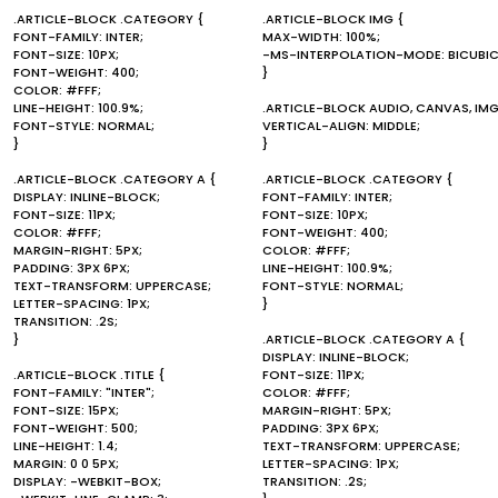
.ARTICLE-BLOCK .CATEGORY {
.ARTICLE-BLOCK IMG {
FONT-FAMILY: INTER;
MAX-WIDTH: 100%;
FONT-SIZE: 10PX;
-MS-INTERPOLATION-MODE: BICUBIC
FONT-WEIGHT: 400;
}
COLOR: #FFF;
LINE-HEIGHT: 100.9%;
.ARTICLE-BLOCK AUDIO, CANVAS, IMG
FONT-STYLE: NORMAL;
VERTICAL-ALIGN: MIDDLE;
}
}
.ARTICLE-BLOCK .CATEGORY A {
.ARTICLE-BLOCK .CATEGORY {
DISPLAY: INLINE-BLOCK;
FONT-FAMILY: INTER;
FONT-SIZE: 11PX;
FONT-SIZE: 10PX;
COLOR: #FFF;
FONT-WEIGHT: 400;
MARGIN-RIGHT: 5PX;
COLOR: #FFF;
PADDING: 3PX 6PX;
LINE-HEIGHT: 100.9%;
TEXT-TRANSFORM: UPPERCASE;
FONT-STYLE: NORMAL;
LETTER-SPACING: 1PX;
}
TRANSITION: .2S;
}
.ARTICLE-BLOCK .CATEGORY A {
DISPLAY: INLINE-BLOCK;
.ARTICLE-BLOCK .TITLE {
FONT-SIZE: 11PX;
FONT-FAMILY: "INTER";
COLOR: #FFF;
FONT-SIZE: 15PX;
MARGIN-RIGHT: 5PX;
FONT-WEIGHT: 500;
PADDING: 3PX 6PX;
LINE-HEIGHT: 1.4;
TEXT-TRANSFORM: UPPERCASE;
MARGIN: 0 0 5PX;
LETTER-SPACING: 1PX;
DISPLAY: -WEBKIT-BOX;
TRANSITION: .2S;