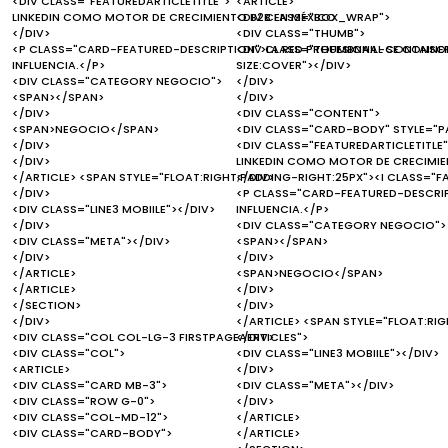
<DIV CLASS="FEATUREDARTICLETITLE">
<ARTICLE>
LINKEDIN COMO MOTOR DE CRECIMIENTO B2B EN MÉXICO
<DIV CLASS="BOX_WRAP">
</DIV>
<DIV CLASS="THUMB">
<P CLASS="CARD-FEATURED-DESCRIPTION">LA RED PROFESIONAL SE CONSO
<DIV CLASS="THUMBNAIL-CONTAINER
INFLUENCIA.</P>
SIZE:COVER"></DIV>
<DIV CLASS="CATEGORY NEGOCIO">
</DIV>
<SPAN></SPAN>
</DIV>
</DIV>
<DIV CLASS="CONTENT">
<SPAN>NEGOCIO</SPAN>
<DIV CLASS="CARD-BODY" STYLE="P
</DIV>
<DIV CLASS="FEATUREDARTICLETITLE"
</DIV>
LINKEDIN COMO MOTOR DE CRECIMIE
</ARTICLE> <SPAN STYLE="FLOAT:RIGHT;PADDING-RIGHT:25PX"><I CLASS="F
</DIV>
</DIV>
<P CLASS="CARD-FEATURED-DESCRIP
<DIV CLASS="LINE3 MOBIILE"></DIV>
INFLUENCIA.</P>
</DIV>
<DIV CLASS="CATEGORY NEGOCIO">
<DIV CLASS="META"></DIV>
<SPAN></SPAN>
</DIV>
</DIV>
</ARTICLE>
<SPAN>NEGOCIO</SPAN>
</ARTICLE>
</DIV>
</SECTION>
</DIV>
</DIV>
</ARTICLE> <SPAN STYLE="FLOAT:RI
<DIV CLASS="COL COL-LG-3 FIRSTPAGEAERTICLES">
</DIV>
<DIV CLASS="COL">
<DIV CLASS="LINE3 MOBIILE"></DIV>
<ARTICLE>
</DIV>
<DIV CLASS="CARD MB-3">
<DIV CLASS="META"></DIV>
<DIV CLASS="ROW G-0">
</DIV>
<DIV CLASS="COL-MD-12">
</ARTICLE>
<DIV CLASS="CARD-BODY">
</ARTICLE>