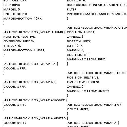
BOTTOM: 10PX;
BOTTOM: 0;
LEFT: 10PX;
BACKGROUND: LINEAR-GRADIENT( 180D
MARGIN: 0;
FILTER:
LINE-HEIGHT: 1;
PROGID:DXIMAGETRANSFORM.MICROS
MARGIN-BOTTOM: 10PX;
}
}
.ARTICLE-BLOCK .BOX_WRAP .CATEG
.ARTICLE-BLOCK .BOX_WRAP .THUMB {
POSITION: UNSET;
POSITION: RELATIVE;
Z-INDEX: 3;
OVERFLOW: HIDDEN;
BOTTOM: 10PX;
Z-INDEX: 0;
LEFT: 10PX;
MARGIN-BOTTOM: UNSET;
MARGIN: 0;
}
LINE-HEIGHT: 1;
MARGIN-BOTTOM: 10PX;
.ARTICLE-BLOCK .BOX_WRAP .FA {
}
COLOR: #FFF;
}
.ARTICLE-BLOCK .BOX_WRAP .THUMB
POSITION: RELATIVE;
.ARTICLE-BLOCK .BOX_WRAP A {
OVERFLOW: HIDDEN;
COLOR: #FFF;
Z-INDEX: 0;
}
MARGIN-BOTTOM: UNSET;
}
.ARTICLE-BLOCK .BOX_WRAP A:HOVER {
COLOR: #FFF;
.ARTICLE-BLOCK .BOX_WRAP .FA {
}
COLOR: #FFF;
}
.ARTICLE-BLOCK .BOX_WRAP A:VISITED {
COLOR: #FFF;
.ARTICLE-BLOCK .BOX_WRAP A {