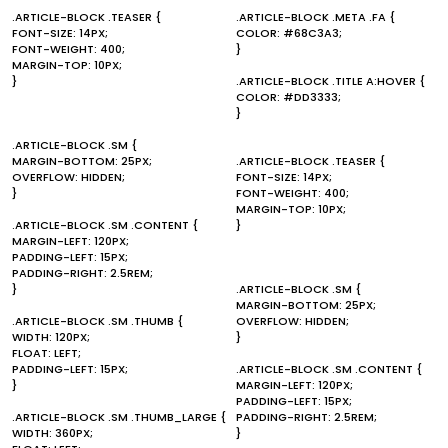
.ARTICLE-BLOCK .TEASER {
.ARTICLE-BLOCK .META .FA {
FONT-SIZE: 14PX;
COLOR: #68C3A3;
FONT-WEIGHT: 400;
}
MARGIN-TOP: 10PX;
}
.ARTICLE-BLOCK .TITLE A:HOVER {
COLOR: #DD3333;
}
.ARTICLE-BLOCK .SM {
MARGIN-BOTTOM: 25PX;
.ARTICLE-BLOCK .TEASER {
OVERFLOW: HIDDEN;
FONT-SIZE: 14PX;
}
FONT-WEIGHT: 400;
MARGIN-TOP: 10PX;
.ARTICLE-BLOCK .SM .CONTENT {
}
MARGIN-LEFT: 120PX;
PADDING-LEFT: 15PX;
PADDING-RIGHT: 2.5REM;
}
.ARTICLE-BLOCK .SM {
MARGIN-BOTTOM: 25PX;
.ARTICLE-BLOCK .SM .THUMB {
OVERFLOW: HIDDEN;
WIDTH: 120PX;
}
FLOAT: LEFT;
PADDING-LEFT: 15PX;
.ARTICLE-BLOCK .SM .CONTENT {
}
MARGIN-LEFT: 120PX;
PADDING-LEFT: 15PX;
.ARTICLE-BLOCK .SM .THUMB_LARGE {
PADDING-RIGHT: 2.5REM;
WIDTH: 360PX;
}