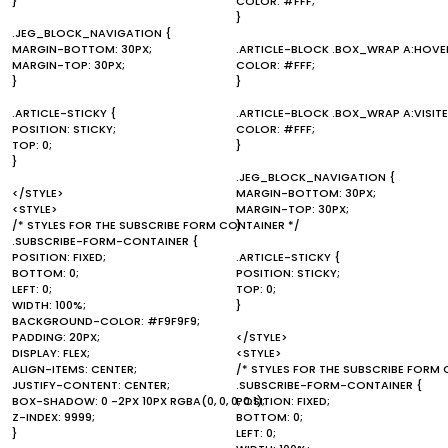
}
COLOR: #FFF;
}
.JEG_BLOCK_NAVIGATION {
MARGIN-BOTTOM: 30PX;
.ARTICLE-BLOCK .BOX_WRAP A:HOVE
MARGIN-TOP: 30PX;
COLOR: #FFF;
}
}
.ARTICLE-STICKY {
.ARTICLE-BLOCK .BOX_WRAP A:VISITE
POSITION: STICKY;
COLOR: #FFF;
TOP: 0;
}
}
.JEG_BLOCK_NAVIGATION {
</STYLE>
MARGIN-BOTTOM: 30PX;
<STYLE>
MARGIN-TOP: 30PX;
/* STYLES FOR THE SUBSCRIBE FORM CONTAINER */
}
.SUBSCRIBE-FORM-CONTAINER {
POSITION: FIXED;
.ARTICLE-STICKY {
BOTTOM: 0;
POSITION: STICKY;
LEFT: 0;
TOP: 0;
WIDTH: 100%;
}
BACKGROUND-COLOR: #F9F9F9;
PADDING: 20PX;
</STYLE>
DISPLAY: FLEX;
<STYLE>
ALIGN-ITEMS: CENTER;
/* STYLES FOR THE SUBSCRIBE FORM 
JUSTIFY-CONTENT: CENTER;
.SUBSCRIBE-FORM-CONTAINER {
BOX-SHADOW: 0 -2PX 10PX RGBA(0, 0, 0, 0.1);
POSITION: FIXED;
Z-INDEX: 9999;
BOTTOM: 0;
}
LEFT: 0;